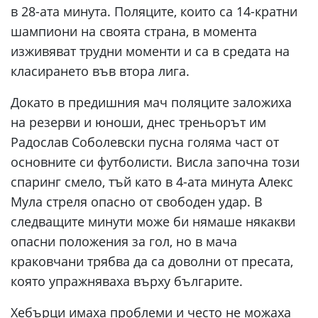
в 28-ата минута. Поляците, които са 14-кратни
шампиони на своята страна, в момента
изживяват трудни моменти и са в средата на
класирането във втора лига.
Докато в предишния мач поляците заложиха
на резерви и юноши, днес треньорът им
Радослав Соболевски пусна голяма част от
основните си футболисти. Висла започна този
спаринг смело, тъй като в 4-ата минута Алекс
Мула стреля опасно от свободен удар. В
следващите минути може би нямаше някакви
опасни положения за гол, но в мача
краковчани трябва да са доволни от пресата,
която упражняваха върху българите.
Хебърци имаха проблеми и често не можаха