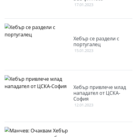
17.01.2023
Хебър се раздели с
португалец
15.01.2023
Хебър привлече млад
нападател от ЦСКА-
София
12.01.2023