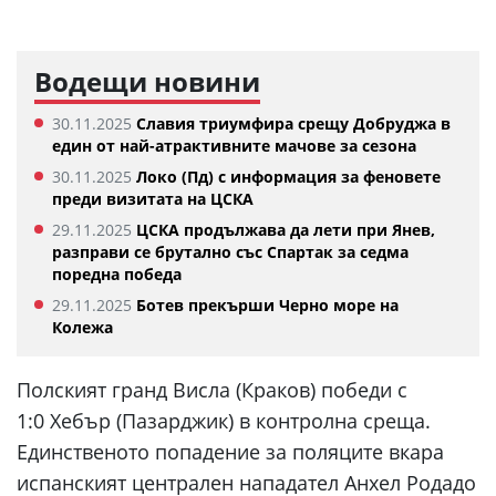
Водещи новини
30.11.2025
Славия триумфира срещу Добруджа в
един от най-атрактивните мачове за сезона
30.11.2025
Локо (Пд) с информация за феновете
преди визитата на ЦСКА
29.11.2025
ЦСКА продължава да лети при Янев,
разправи се брутално със Спартак за седма
поредна победа
29.11.2025
Ботев прекърши Черно море на
Колежа
Полският гранд Висла (Краков) победи с
1:0 Хебър (Пазарджик) в контролна среща.
Единственото попадение за поляците вкара
испанският централен нападател Анхел Родадо