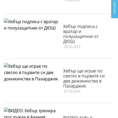
Подай сигнал
Хебър подписа с
вратар и
полузащитник от
ДЮШ
08.02.2023
Хебър ще играе по
светло в първите си
две домакинства в
Пазарджик
01.02.2023
ВИДЕО: Хебър