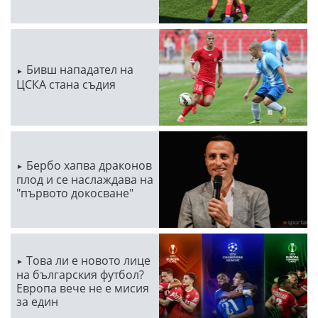
Бивш нападател на
ЦСКА стана съдия
Бербо хапва драконов
плод и се наслаждава на
"първото докосване"
Това ли е новото лице
на българския футбол?
Европа вече не е мисия
за един