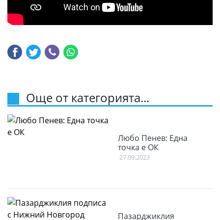
Още от категорията...
Любо Пенев: Една
точка е ОК
27.09.2023
Пазарджиклия