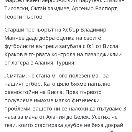
Марсел Жан-Пиер(65-Филип Парутев), Стилиян
Тисовски, Октай Хамдиев, Арсенио Валпорт,
Георги Търтов
Старши-треньорът на Хебър Владимир
Манчев даде добра оценка на своите
футболисти въпреки загубата с 0:1 от Висла
Краков в първата контрола на пазарджиклии
от лагера в Алания, Турция.
„Смятам, че стана много полезен мач за
нашият отбор. Като цяло бяхме напълно
равностойни на Висла. През първото
полувреме имахме малко физически
проблеми, защото ни се наложи да пътуваме 3
часа за мача от Алания до Белек. Усетих, че
тези, които стартираха двубоя не бяха докрай