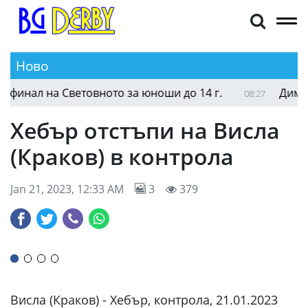
Ново
България срещу Великобритания на четвъртфинал 
08:52
Хебър отстъпи на Висла
(Краков) в контрола
Jan 21, 2023, 12:33 AM
3
379
Висла (Краков) - Хебър, контрола, 21.01.2023