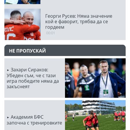
Георги Русев: Няма значение
кой е фаворит, трябва да се
гордеем
00:01
НЕ ПРОПУСКАЙ
Захари Сираков:
Убеден съм, че с тази
игра победите няма да
закъснеят
Академия БФС
започна с тренировките