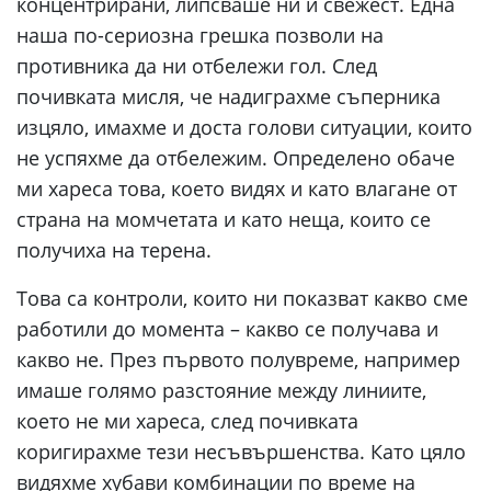
концентрирани, липсваше ни и свежест. Една
наша по-сериозна грешка позволи на
противника да ни отбележи гол. След
почивката мисля, че надиграхме съперника
изцяло, имахме и доста голови ситуации, които
не успяхме да отбележим. Определено обаче
ми хареса това, което видях и като влагане от
страна на момчетата и като неща, които се
получиха на терена.
Това са контроли, които ни показват какво сме
работили до момента – какво се получава и
какво не. През първото полувреме, например
имаше голямо разстояние между линиите,
което не ми хареса, след почивката
коригирахме тези несъвършенства. Като цяло
видяхме хубави комбинации по време на