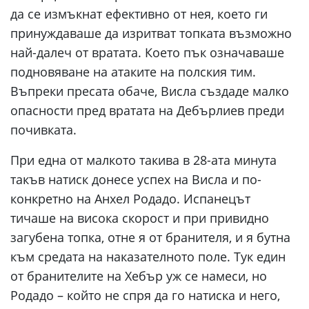
да се измъкнат ефективно от нея, което ги
принуждаваше да изритват топката възможно
най-далеч от вратата. Което пък означаваше
подновяване на атаките на полския тим.
Въпреки пресата обаче, Висла създаде малко
опасности пред вратата на Дебърлиев преди
почивката.
При една от малкото такива в 28-ата минута
такъв натиск донесе успех на Висла и по-
конкретно на Анхел Родадо. Испанецът
тичаше на висока скорост и при привидно
загубена топка, отне я от бранителя, и я бутна
към средата на наказателното поле. Тук един
от бранителите на Хебър уж се намеси, но
Родадо – който не спря да го натиска и него,