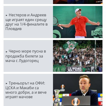
Нестеров и Андреев
ще играят един срещу
друг на 1/4-финалите в
Пловдив
Черно море пусна в
продажба билети за
мача с Лудогорец
Треньорът на ОФИ:
ЦСКА и Макаби са
много добри, а и вече
играят мачове