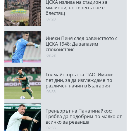
ЦСКА излиза на стадион за
милиони, но теренът не е
блестящ
07:20
Иняки Пеня след равенството с
ЦСКА 1948: Да запазим
спокойствие
03:58
Голмайсторът за ПАО: Имаме
пет дни, за да изглеждаме по
различен начин в България
03:35
Треньорът на Панатинайкос:
Трябва да подобрим по малко от
всичко за реванша
02:33