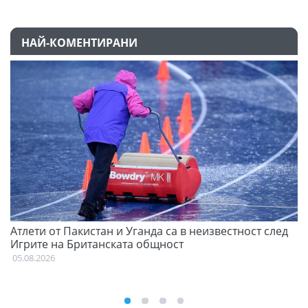
НАЙ-КОМЕНТИРАНИ
Атлети от Пакистан и Уганда са в неизвестност след
Д
Игрите на Британската общност
05
05.08.2026