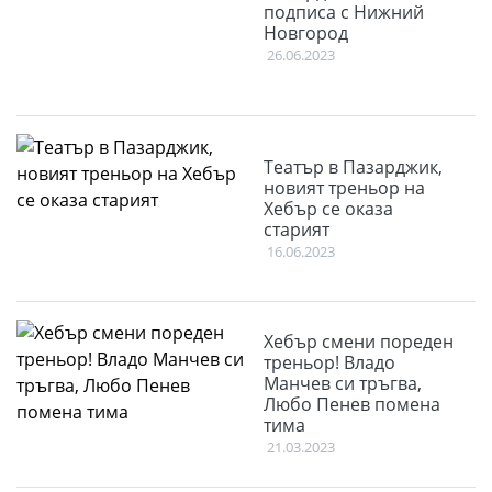
подписа с Нижний
Новгород
26.06.2023
Театър в Пазарджик,
новият треньор на
Хебър се оказа
старият
16.06.2023
Хебър смени пореден
треньор! Владо
Манчев си тръгва,
Любо Пенев помена
тима
21.03.2023