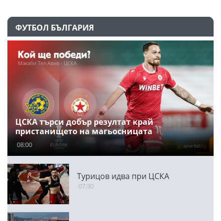
ФУТБОЛ БЪЛГАРИЯ
ЦСКА търси добър резултат край
пристанището на магьосницата
08:00
Турицов идва при ЦСКА
07:30