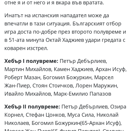
отне я и от него и я вкара във вратата.
Инатът на испанския нападател може да
впечатли в тази ситуация. Българският отбор
игра доста по-добре през второто полувреме и
в 51-ата минута Октай Хаджиев удари гредата с
коварен изстрел.
Хебър I полувреме:
Петър Дебърлиев,
Мартин Михайлов, Камен Хаджиев, Архан Исуф,
Роберт Мазан, Богомил Божуркин, Марсел
Жан-Пиер, Стоян Стоичков, Лорен Маружин,
Ивайло Михайлов, Марк-Емилио Папазов
Хебър II полувреме:
Петър Дебърлиев, Озира
Корнел, Стефан Цонков, Муса Сила, Николай
Николаев, Богомил Божуркин(65-Архан Исуф),