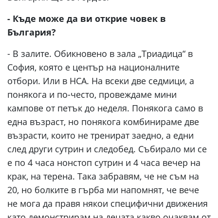
- Къде може да ви открие човек в
България?
- В залите. Обикновено в зала „Триадица“ в
София, която е център на националните
отбори. Или в НСА. На всеки две седмици, а
понякога и по-често, провеждаме мини
кампове от петък до неделя. Понякога само в
една възраст, но понякога комбинираме две
възрасти, които не тренират заедно, а едни
след други сутрин и следобед. Събирало ми се
е по 4 часа нонстоп сутрин и 4 часа вечер на
крак, на терена. Така забравям, че не съм на
20, но болките в гърба ми напомнят, че вече
не мога да правя някои специфични движения
като демонстрирам на децата какво очаквам от