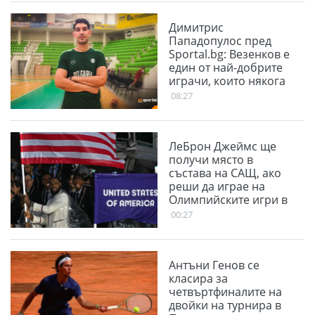
Димитрис
Пападопулос пред
Sportal.bg: Везенков е
един от най-добрите
играчи, които някога
са играли.
08:27
ЛеБрон Джеймс ще
получи място в
състава на САЩ, ако
реши да играе на
Олимпийските игри в
Лос Анджелис
00:27
Антъни Генов се
класира за
четвъртфиналите на
двойки на турнира в