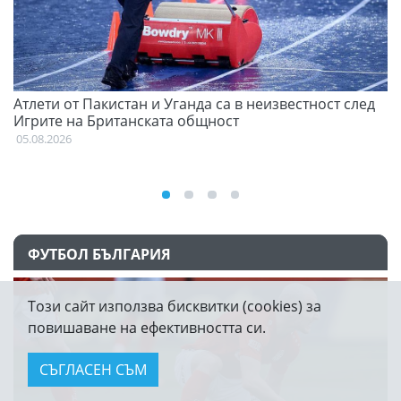
Атлети от Пакистан и Уганда са в неизвестност след
Д
Игрите на Британската общност
05
05.08.2026
ФУТБОЛ БЪЛГАРИЯ
Този сайт използва бисквитки (cookies) за
повишаване на ефективността си.
СЪГЛАСЕН СЪМ