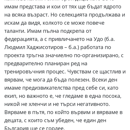
имам представа и кои от тях ще бъдат ядрото
на всяка възраст. Но селекцията продължава и
искам да видя, колкото се може повече
таланти. Имам пълна подкрепа от
федерацията, а с привличането на Удо (б.а.
Людмил Хаджисотиров – б.а.) работата по
проекта тръгна значиелно по-организирано, с
предварително планиран ред на
тренировъчния процес. Чувствам се щастлив и
вярвам, че мога да бъда полезен. Всеки ден
имаме предизвикателства пред себе си, като
екип, но важното е, че гледаме в една посока,
никой не хленчи и не търси негативното.
Вярваме в пътя, по който вървим и вярваме в
децата, с които съм убеден, че един ден
България ще се гордее.