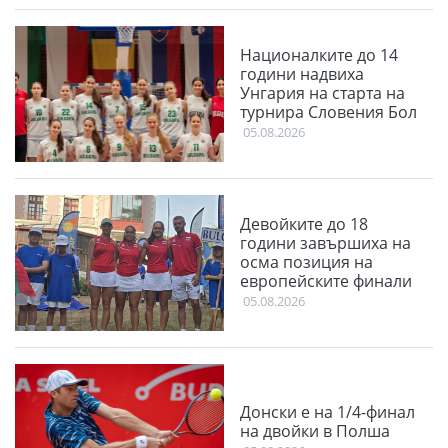
Националките до 14
години надвиха
Унгария на старта на
турнира Словения Бол
05.08.2026
Девойките до 18
години завършиха на
осма позиция на
европейските финали
05.08.2026
Донски е на 1/4-финал
на двойки в Полша