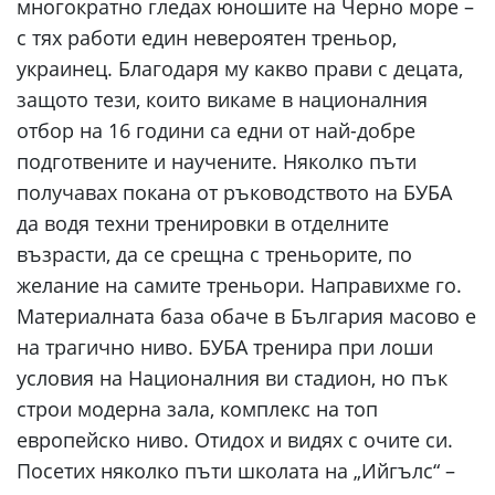
многократно гледах юношите на Черно море –
с тях работи един невероятен треньор,
украинец. Благодаря му какво прави с децата,
защото тези, които викаме в националния
отбор на 16 години са едни от най-добре
подготвените и научените. Няколко пъти
получавах покана от ръководството на БУБА
да водя техни тренировки в отделните
възрасти, да се срещна с треньорите, по
желание на самите треньори. Направихме го.
Материалната база обаче в България масово е
на трагично ниво. БУБА тренира при лоши
условия на Националния ви стадион, но пък
строи модерна зала, комплекс на топ
европейско ниво. Отидох и видях с очите си.
Посетих няколко пъти школата на „Ийгълс“ –