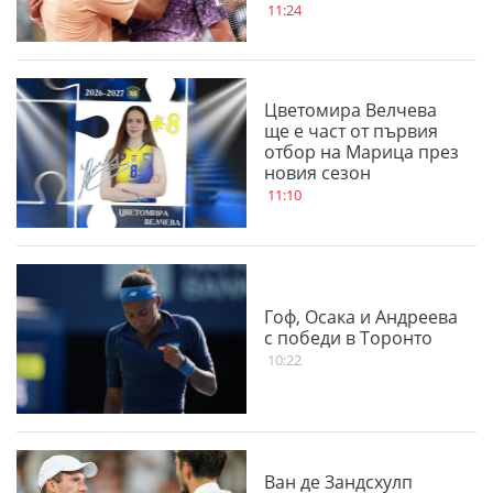
11:24
Цветомира Велчева
ще е част от първия
отбор на Марица през
новия сезон
11:10
Гоф, Осака и Андреева
с победи в Торонто
10:22
Ван де Зандсхулп