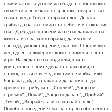
причина, не са успели да сбъднат собствените
си мечти и вече като възрастни, товарят с тях
своите деца. Това е отвратително. Децата
трябва да растат в мир със себе си и с околния
свят. Да бъдат оставени да се наслаждават на
живота и това, което правят, да им носи
наслада, удовлетворение, щастие. Щастливите
деца днес са лидерите, които променят света
утре. Нагледах се на родители, които
унищожават своите деца от очаквания, от
натиск, от съвети. Недопустимо е майка, или
баща да дойдат в залата и да започнат да
крещят от трибуните: „Стреляй“, „Защо не
стреляш“, „Подай“, „Защо подаваш“, „Пробий“,
„Тичай“, „Вкарай я тази топка най-после“.
Подобно поведение смазва първо собственото