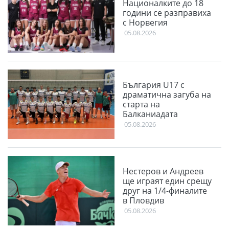
Националките до 18
години се разправиха
с Норвегия
05.08.2026
България U17 с
драматична загуба на
старта на
Балканиадата
05.08.2026
Нестеров и Андреев
ще играят един срещу
друг на 1/4-финалите
в Пловдив
05.08.2026