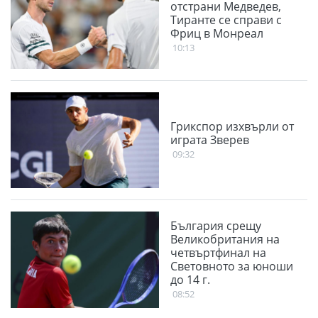
отстрани Медведев,
Тиранте се справи с
Фриц в Монреал
10:13
Грикспор изхвърли от
играта Зверев
09:32
България срещу
Великобритания на
четвъртфинал на
Световното за юноши
до 14 г.
08:52