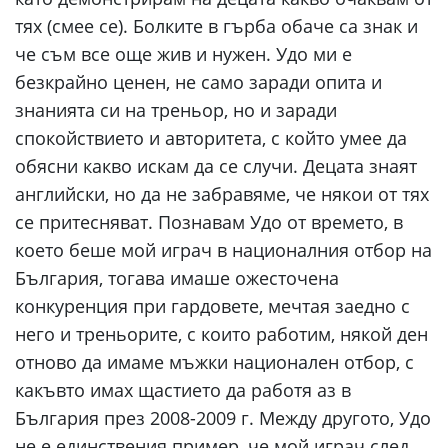
тях (смее се). Болките в гърба обаче са знак и
че съм все още жив и нужен. Удо ми е
безкрайно ценен, не само заради опита и
знанията си на треньор, но и заради
спокойствието и авторитета, с който умее да
обясни какво искам да се случи. Децата знаят
английски, но да не забравяме, че някои от тях
се притесняват. Познавам Удо от времето, в
което беше мой играч в националния отбор на
България, тогава имаше ожесточена
конкуренция при гардовете, мечтая заедно с
него и треньорите, с които работим, някой ден
отново да имаме мъжки национален отбор, с
какъвто имах щастието да работя аз в
България през 2008-2009 г. Между другото, Удо
не е единствения пример, че мой играч след