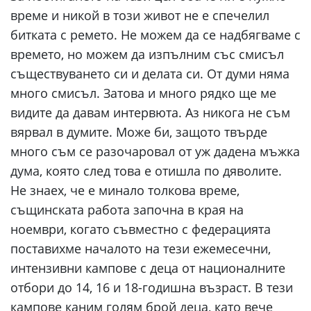
време и никой в този живот не е спечелил
битката с ремето. Не можем да се надбягваме с
времето, но можем да изпълним със смисъл
съществуването си и делата си. От думи няма
много смисъл. Затова и много рядко ще ме
видите да давам интервюта. Аз никога не съм
вярвал в думите. Може би, защото твърде
много съм се разочаровал от уж дадена мъжка
дума, която след това е отишла по дяволите.
Не знаех, че е минало толкова време,
същинската работа започна в края на
ноември, когато съвместно с федерацията
поставихме началото на тези ежемесечни,
интензивни кампове с деца от националните
отбори до 14, 16 и 18-годишна възраст. В тези
кампове каним голям брой деца, като вече