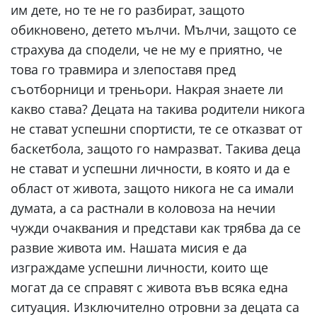
им дете, но те не го разбират, защото
обикновено, детето мълчи. Мълчи, защото се
страхува да сподели, че не му е приятно, че
това го травмира и злепоставя пред
съотборници и треньори. Накрая знаете ли
какво става? Децата на такива родители никога
не стават успешни спортисти, те се отказват от
баскетбола, защото го намразват. Такива деца
не стават и успешни личности, в която и да е
област от живота, защото никога не са имали
думата, а са растнали в коловоза на нечии
чужди очаквания и представи как трябва да се
развие живота им. Нашата мисия е да
изграждаме успешни личности, които ще
могат да се справят с живота във всяка една
ситуация. Изключително отровни за децата са