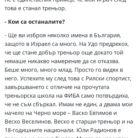
това е станал треньор.
- Кои са останалите?
- Ще ви изброя няколко имена в България,
защото в Израел са много. На Удо предрекох,
че ще стане добър треньор още докато той
нямаше никакво намерение да се отказва.
Беше много, много млад. Просто го видях в
него. Успехите му след това с Рилски спортист,
завършването с отличие на прочутата
треньорска школа на ФИБА само потвърдиха,
че не съм сбъркал. Имам не един, а двама мои
начело на Черно море – Васко Евтимов и
Веско Веселинов. Веско е старши-треньор и на
18-годишните национали. Юли Радионов е