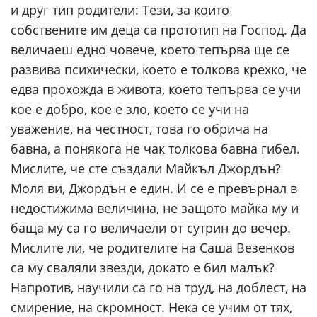
и друг тип родители: Тези, за които
собствените им деца са прототип на Господ. Да
величаеш едно човече, което тепърва ще се
развива психически, което е толкова крехко, че
едва прохожда в живота, което тепърва се учи
кое е добро, кое е зло, което се учи на
уважение, на честност, това го обрича на
бавна, а понякога не чак толкова бавна гибел.
Мислите, че сте създали Майкъл Джордън?
Моля ви, Джордън е един. И се е превърнал в
недостижима величина, не защото майка му и
баща му са го величаели от сутрин до вечер.
Мислите ли, че родителите на Саша Везенков
са му сваляли звезди, докато е бил малък?
Напротив, научили са го на труд, на доблест, на
смирение, на скромност. Нека се учим от тях,