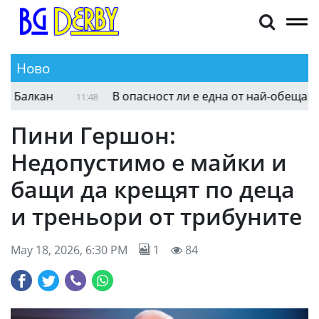
Ново
Алекс Симеонов и Тадж Грийн се разделиха с Балка
1:56
Пини Гершон:
Недопустимо е майки и
бащи да крещят по деца
и треньори от трибуните
May 18, 2026, 6:30 PM
1
84