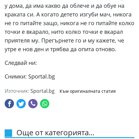
у дома, да има какво да облече и да обуе на
краката си. А когато детето изгуби мач, никога
не го питайте защо, никога не го питайте колко
точки е вкарало, нито колко точки е вкарал
приятеля му. Прегърнете го и му кажете, че
утре е нов ден и трябва да опита отново.
Следвай ни:
Снимки: Sportal.bg
Източник:
Sportal.bg
Към оригиналната статия
Още от категорията...