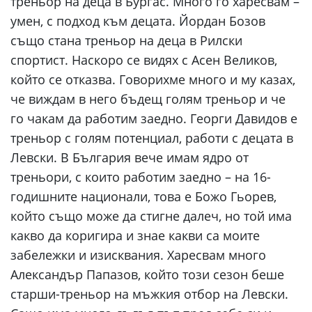
треньор на деца в Бургас. Много го харесвам –
умен, с подход към децата. Йордан Бозов
също стана треньор на деца в Рилски
спортист. Наскоро се видях с Асен Великов,
който се отказва. Говорихме много и му казах,
че виждам в него бъдещ голям треньор и че
го чакам да работим заедно. Георги Давидов е
треньор с голям потенциал, работи с децата в
Левски. В България вече имам ядро от
треньори, с които работим заедно – на 16-
годишните национали, това е Божо Гьорев,
който също може да стигне далеч, но той има
какво да коригира и знае какви са моите
забележки и изисквания. Харесвам много
Александър Папазов, който този сезон беше
старши-треньор на мъжкия отбор на Левски.