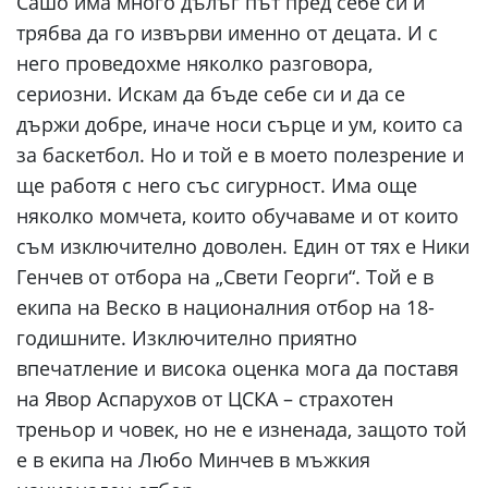
Сашо има много дълъг път пред себе си и
трябва да го извърви именно от децата. И с
него проведохме няколко разговора,
сериозни. Искам да бъде себе си и да се
държи добре, иначе носи сърце и ум, които са
за баскетбол. Но и той е в моето полезрение и
ще работя с него със сигурност. Има още
няколко момчета, които обучаваме и от които
съм изключително доволен. Един от тях е Ники
Генчев от отбора на „Свети Георги“. Той е в
екипа на Веско в националния отбор на 18-
годишните. Изключително приятно
впечатление и висока оценка мога да поставя
на Явор Аспарухов от ЦСКА – страхотен
треньор и човек, но не е изненада, защото той
е в екипа на Любо Минчев в мъжкия