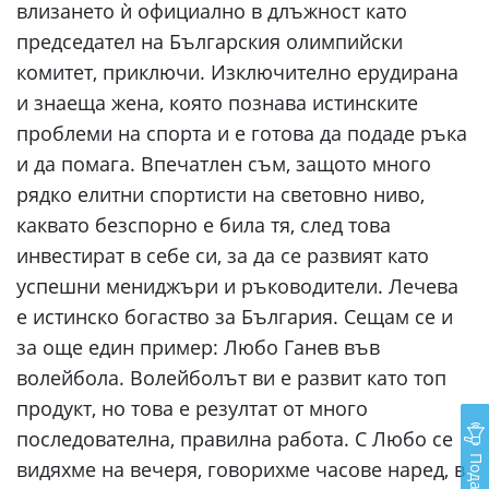
влизането ѝ официално в длъжност като
председател на Българския олимпийски
комитет, приключи. Изключително ерудирана
и знаеща жена, която познава истинските
проблеми на спорта и е готова да подаде ръка
и да помага. Впечатлен съм, защото много
рядко елитни спортисти на световно ниво,
каквато безспорно е била тя, след това
инвестират в себе си, за да се развият като
успешни мениджъри и ръководители. Лечева
е истинско богаство за България. Сещам се и
за още един пример: Любо Ганев във
волейбола. Волейболът ви е развит като топ
продукт, но това е резултат от много
последователна, правилна работа. С Любо се
видяхме на вечеря, говорихме часове наред, в