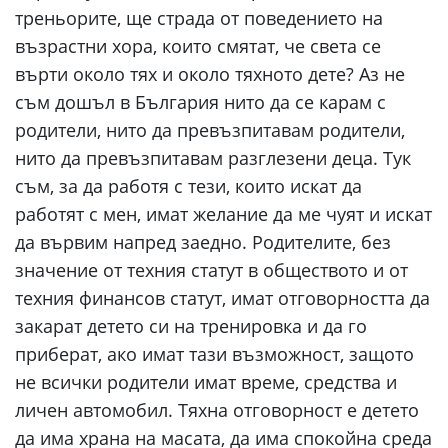
треньорите, ще страда от поведението на
възрастни хора, които смятат, че света се
върти около тях и около тяхното дете? Аз не
съм дошъл в България нито да се карам с
родители, нито да превъзпитавам родители,
нито да превъзпитавам разглезени деца. Тук
съм, за да работя с тези, които искат да
работят с мен, имат желание да ме чуят и искат
да вървим напред заедно. Родителите, без
значение от техния статут в обществото и от
техния финансов статут, имат отговорността да
закарат детето си на тренировка и да го
приберат, ако имат тази възможност, защото
не всички родители имат време, средства и
личен автомобил. Тяхна отговорност е детето
да има храна на масата, да има спокойна среда