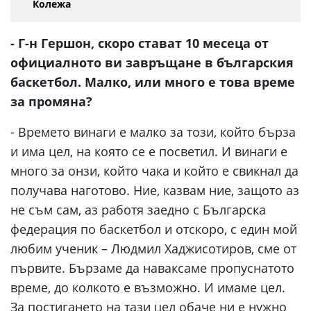
Колежа
- Г-н Гершон, скоро стават 10 месеца от
официалното ви завръщане в българския
баскетбол. Малко, или много е това време
за промяна?
- Времето винаги е малко за този, който бърза
и има цел, на която се е посветил. И винаги е
много за онзи, който чака и който е свикнал да
получава наготово. Ние, казвам ние, защото аз
не съм сам, аз работя заедно с Българска
федерация по баскетбол и отскоро, с един мой
любим ученик – Людмил Хаджисотиров, сме от
първите. Бързаме да наваксаме пропуснатото
време, до колкото е възможно. И имаме цел.
За постигането на тази цел обаче ни е нужно