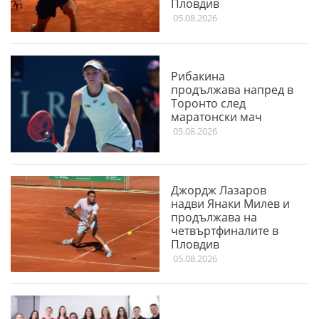
Пловдив
05.08.2026
Рибакина
продължава напред в
Торонто след
маратонски мач
05.08.2026
Джордж Лазаров
надви Янаки Милев и
продължава на
четвъртфиналите в
Пловдив
05.08.2026