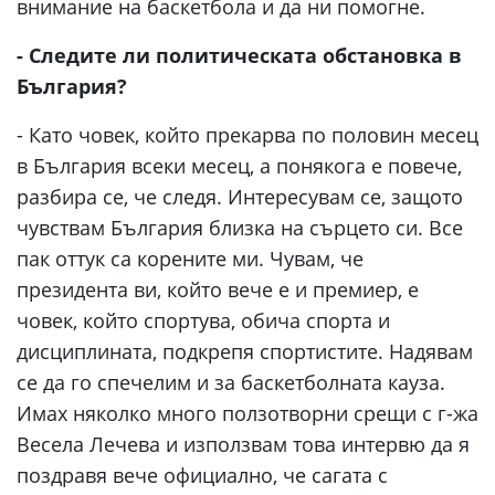
внимание на баскетбола и да ни помогне.
- Следите ли политическата обстановка в
България?
- Като човек, който прекарва по половин месец
в България всеки месец, а понякога е повече,
разбира се, че следя. Интересувам се, защото
чувствам България близка на сърцето си. Все
пак оттук са корените ми. Чувам, че
президента ви, който вече е и премиер, е
човек, който спортува, обича спорта и
дисциплината, подкрепя спортистите. Надявам
се да го спечелим и за баскетболната кауза.
Имах няколко много ползотворни срещи с г-жа
Весела Лечева и използвам това интервю да я
поздравя вече официално, че сагата с