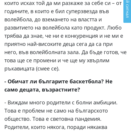
Подай сигнал
които исках той да ми разкаже за себе си – от
годините, в които е бил суперзвезда във
волейбола, до вземането на властта и
развитието на волейбола като продукт. Любо
трябва да знае, че ни е конкуренция и не ми е
приятно най-високите деца сега да са при
него, във волейболната зала. Да бъде готов, че
това ще се промени и че ще му хвърлим
ръкавицата (смее се).
- Обичат ли българите баскетбола? Не
само децата, възрастните?
- Виждам много родители с болни амбиции.
Това е проблем не само на българското
общество. Това е световна пандемия.
Родители, които някога, поради някаква