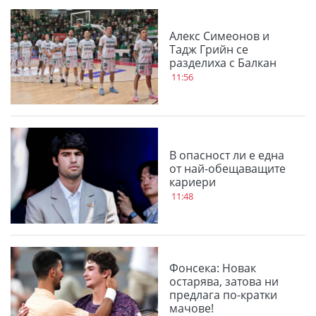
Алекс Симеонов и
Тадж Грийн се
разделиха с Балкан
11:56
В опасност ли е една
от най-обещаващите
кариери
11:48
Фонсека: Новак
остарява, затова ни
предлага по-кратки
мачове!