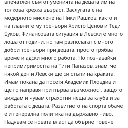
впечатлен съм от уменията на децата им на
толкова крехка възраст. Заслугата е на
модерното мислене на Ники Рашков, както и
на главните му треньори Христо Ценов и Теди
Буков. Финансовата ситуация в Левски е много
лоша от години, но там разполагат с много
добри треньори при децата, просто трябва
време и адски много работа. Но познавайки
непримиримостта на Тити Папазов, знам, че
някой ден и Левски ще си стъпи на краката.
Имам покана да посетя Академик Пловдив и
ще го направя при първа възможност, защото
виждам и чувам страхотни неща за клуба и за
работата с децата. Развитието на спорта обаче
е и генерална политика на държавно ниво.
Надявам се новата власт да обърне повече