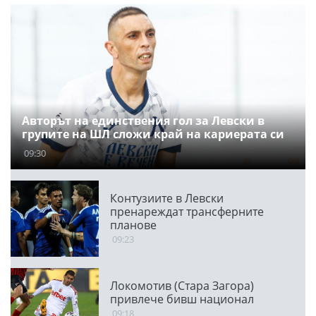
Авторът на единствения гол за Левски в
групите на ШЛ сложи край на кариерата си
09:30
Контузиите в Левски
пренареждат трансферните
планове
09:23
Локомотив (Стара Загора)
привлече бивш национал
09:18