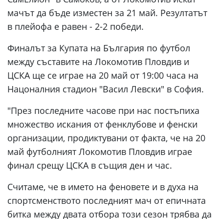
мачът да бъде изместен за 21 май. Резултатът
в плейофа е равен - 2-2 победи.
Финалът за Купата на България по футбол
между съставите на Локомотив Пловдив и
ЦСКА ще се играе на 20 май от 19:00 часа на
Нацоналния стадион "Васил Левски" в София.
"През последните часове при нас постъпиха
множество искания от фенклубове и фенски
организации, продиктувани от факта, че на 20
май футболният Локомотив Пловдив играе
финал срещу ЦСКА в същия ден и час.
Считаме, че в името на феновете и в духа на
спортсменството последният мач от епичната
битка между двата отбора този сезон трябва да