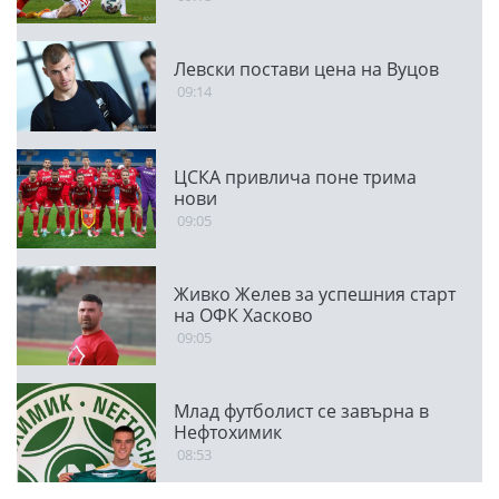
Левски постави цена на Вуцов
09:14
ЦСКА привлича поне трима
нови
09:05
Живко Желев за успешния старт
на ОФК Хасково
09:05
Млад футболист се завърна в
Нефтохимик
08:53