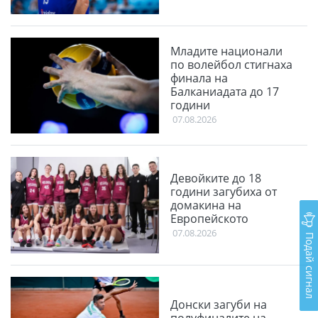
Младите национали
по волейбол стигнаха
финала на
Балканиадата до 17
години
07.08.2026
Девойките до 18
години загубиха от
домакина на
Европейското
07.08.2026
Подай сигнал
Донски загуби на