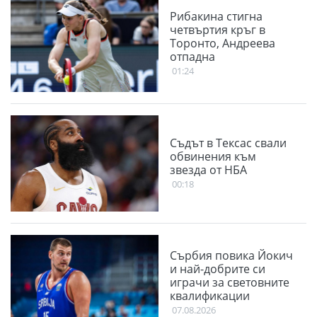
Рибакина стигна
четвъртия кръг в
Торонто, Андреева
отпадна
01:24
Съдът в Тексас свали
обвинения към
звезда от НБА
00:18
Сърбия повика Йокич
и най-добрите си
играчи за световните
квалификации
07.08.2026