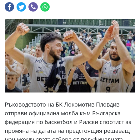
Ръководството на БК Локомотив Пловдив
отправи официална молба към Българска
федерация по баскетбол и Рилски спортист за
промяна на датата на предстоящия решаващ
мач между двата отбора от полуфиналната