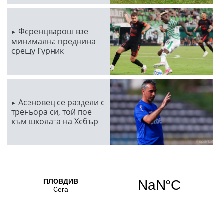
Ференцварош взе
минимална преднина
срещу Гурник
Асеновец се раздели с
треньора си, той пое
към школата на Хебър