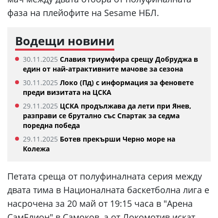
фаза на плейофите на Sesame НБЛ.
Водещи новини
30.11.2025
Славия триумфира срещу Добруджа в
един от най-атрактивните мачове за сезона
30.11.2025
Локо (Пд) с информация за феновете
преди визитата на ЦСКА
29.11.2025
ЦСКА продължава да лети при Янев,
разправи се брутално със Спартак за седма
поредна победа
29.11.2025
Ботев прекърши Черно море на
Колежа
Петата среща от полуфиналната серия между
двата тима в Националната баскетболна лига е
насрочена за 20 май от 19:15 часа в "Арена
СамЕлион" в Самоков, а от Локомотив искат