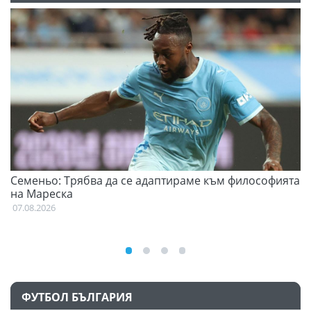
Семеньо: Трябва да се адаптираме към философията
Ф
на Мареска
07
07.08.2026
ФУТБОЛ БЪЛГАРИЯ