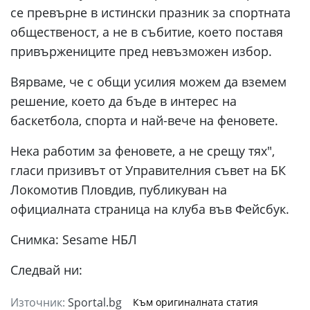
се превърне в истински празник за спортната
общественост, а не в събитие, което поставя
привържениците пред невъзможен избор.
Вярваме, че с общи усилия можем да вземем
решение, което да бъде в интерес на
баскетбола, спорта и най-вече на феновете.
Нека работим за феновете, а не срещу тях",
гласи призивът от Управителния съвет на БК
Локомотив Пловдив, публикуван на
официалната страница на клуба във Фейсбук.
Снимка: Sesame НБЛ
Следвай ни:
Източник:
Sportal.bg
Към оригиналната статия