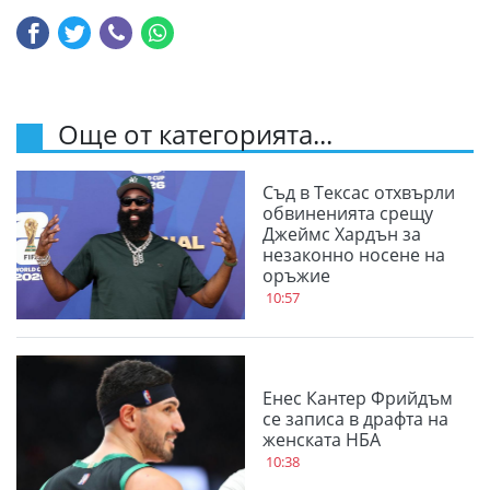
Още от категорията...
Съд в Тексас отхвърли
обвиненията срещу
Джеймс Хардън за
незаконно носене на
оръжие
10:57
Енес Кантер Фрийдъм
се записа в драфта на
женската НБА
10:38