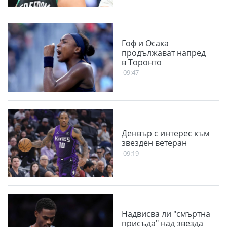
Гоф и Осака
продължават напред
в Торонто
09:47
Денвър с интерес към
звезден ветеран
09:19
Надвисва ли "смъртна
присъда" над звезда