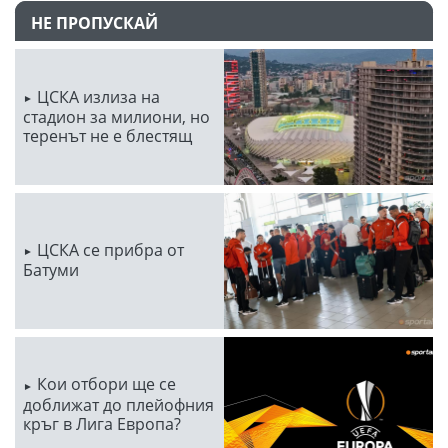
НЕ ПРОПУСКАЙ
ЦСКА излиза на
стадион за милиони, но
теренът не е блестящ
ЦСКА се прибра от
Батуми
Кои отбори ще се
доближат до плейофния
кръг в Лига Европа?