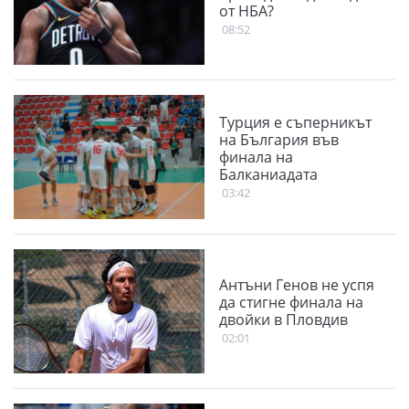
от НБА?
08:52
Турция е съперникът
на България във
финала на
Балканиадата
03:42
Антъни Генов не успя
да стигне финала на
двойки в Пловдив
02:01