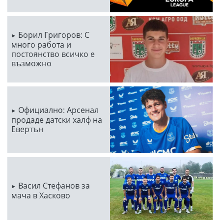
Борил Григоров: С
много работа и
постоянство всичко е
възможно
Официално: Арсенал
продаде датски халф на
Евертън
Васил Стефанов за
мача в Хасково