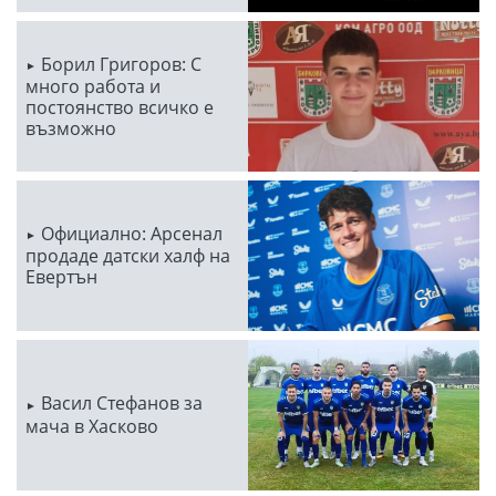
Борил Григоров: С
много работа и
постоянство всичко е
възможно
Официално: Арсенал
продаде датски халф на
Евертън
Васил Стефанов за
мача в Хасково