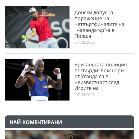
Донски допусна
поражение на
четвъртфиналите на
"Чаланджър"-а в
Полша
07.08.2026
Британската полиция
потвърди: Боксьори
от Уганда са в
неизвестност след
Игрите на
Британската общност
07.08.2026
НАЙ-КОМЕНТИРАНИ