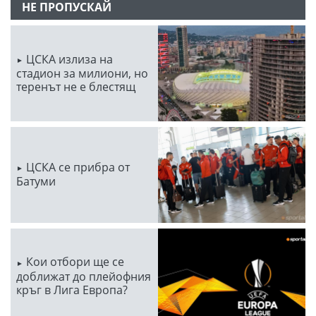
НЕ ПРОПУСКАЙ
ЦСКА излиза на
стадион за милиони, но
теренът не е блестящ
ЦСКА се прибра от
Батуми
Кои отбори ще се
доближат до плейофния
кръг в Лига Европа?