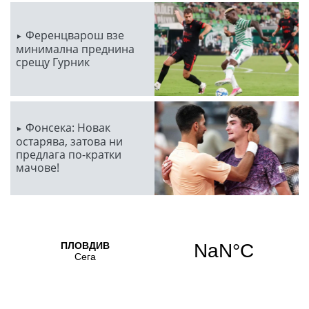
Ференцварош взе
минимална преднина
срещу Гурник
Фонсека: Новак
остарява, затова ни
предлага по-кратки
мачове!