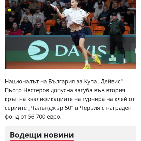
Националът на България за Купа „Дейвис"
Пьотр Нестеров допусна загуба във втория
кръг на квалификациите на турнира на клей от
сериите „Чалънджър 50" в Червия с награден
фонд от 56 700 евро.
Водещи новини