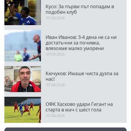
Кусо: За първи път попадам в
подобен клуб
07.08.2026
Иван Иванов: 3-4 дена не са ни
достатъчни за почивка,
влязохме малко уморени
07.08.2026
Кючуков: Имаше чиста дузпа за
нас!
07.08.2026
ОФК Хасково удари Гигант на
старта в мач с шест гола
07.08.2026