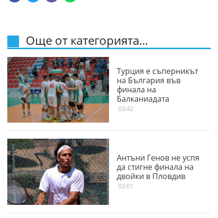
Още от категорията...
Турция е съперникът
на България във
финала на
Балканиадата
03:42
Антъни Генов не успя
да стигне финала на
двойки в Пловдив
02:01