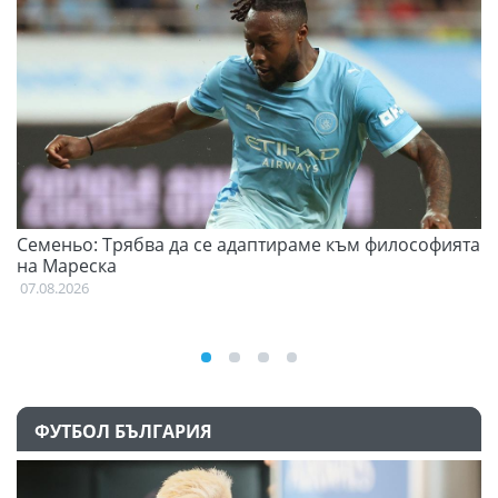
Семеньо: Трябва да се адаптираме към философията
Ф
на Мареска
07
07.08.2026
ФУТБОЛ БЪЛГАРИЯ