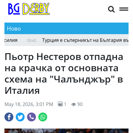
Ново
илия
Турция е съперникът на България във фин
03:42
Пьотр Нестеров отпадна
на крачка от основната
схема на "Чалънджър" в
Италия
May 18, 2026, 3:01 PM
1
90