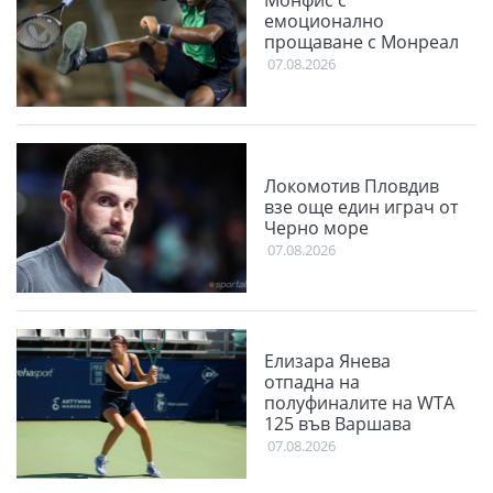
Монфис с
емоционално
прощаване с Монреал
07.08.2026
Локомотив Пловдив
взе още един играч от
Черно море
07.08.2026
Елизара Янева
отпадна на
полуфиналите на WTA
125 във Варшава
07.08.2026