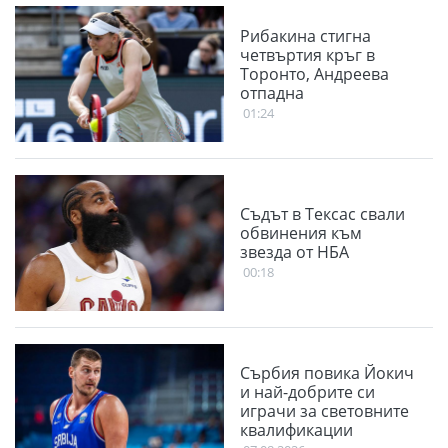
Рибакина стигна
четвъртия кръг в
Торонто, Андреева
отпадна
01:24
Съдът в Тексас свали
обвинения към
звезда от НБА
00:18
Сърбия повика Йокич
и най-добрите си
играчи за световните
квалификации