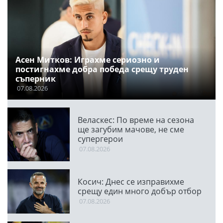
Асен Митков: Играхме сериозно и
постигнахме добра победа срещу труден
съперник
07.08.2026
Веласкес: По време на сезона
ще загубим мачове, не сме
супергерои
07.08.2026
Косич: Днес се изправихме
срещу един много добър отбор
07.08.2026