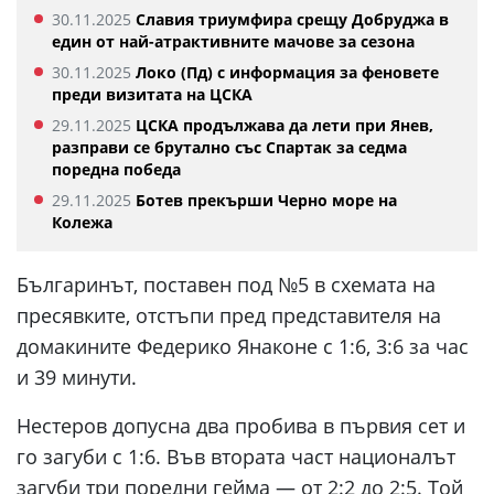
30.11.2025
Славия триумфира срещу Добруджа в
един от най-атрактивните мачове за сезона
30.11.2025
Локо (Пд) с информация за феновете
преди визитата на ЦСКА
29.11.2025
ЦСКА продължава да лети при Янев,
разправи се брутално със Спартак за седма
поредна победа
29.11.2025
Ботев прекърши Черно море на
Колежа
Българинът, поставен под №5 в схемата на
пресявките, отстъпи пред представителя на
домакините Федерико Янаконе с 1:6, 3:6 за час
и 39 минути.
Нестеров допусна два пробива в първия сет и
го загуби с 1:6. Във втората част националът
загуби три поредни гейма — от 2:2 до 2:5. Той