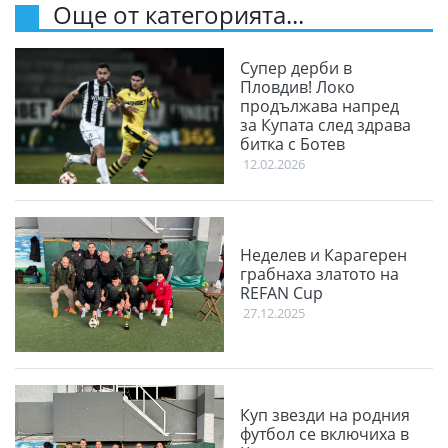
Още от категорията...
Супер дерби в
Пловдив! Локо
продължава напред
за Купата след здрава
битка с Ботев
12.02.2026
Неделев и Карагерен
грабнаха златото на
REFAN Cup
27.12.2025
Куп звезди на родния
футбол се включиха в