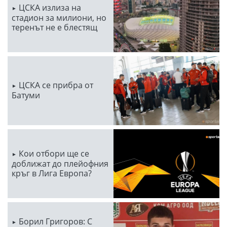
ЦСКА излиза на
стадион за милиони, но
теренът не е блестящ
ЦСКА се прибра от
Батуми
Кои отбори ще се
доближат до плейофния
кръг в Лига Европа?
Борил Григоров: С