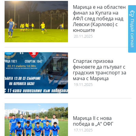
Марица е на областен
финал за Купата на
АФЛ след победа над
Подай сигнал
Левски (Карлово) с
юношите
20.11.2025
Спартак призова
феновете да пътуват с
градския транспорт за
мача с Марица
19.11.2025
Марица II с нова
победа в „А“ ОФГ
17.11.2025