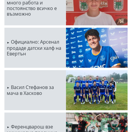
много работа и
постоянство всичко е
възможно
Официално: Арсенал
продаде датски халф на
Евертън
Васил Стефанов за
мача в Хасково
Ференцварош взе