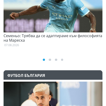
Семеньо: Трябва да се адаптираме към философията
Ф
на Мареска
07
07.08.2026
ФУТБОЛ БЪЛГАРИЯ