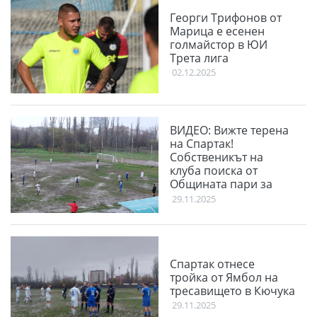
Георги Трифонов от
Марица е есенен
голмайстор в ЮИ
Трета лига
02.12.2025
ВИДЕО: Вижте терена
на Спартак!
Собственикът на
клуба поиска от
Общината пари за
терена
29.11.2025
Спартак отнесе
тройка от Ямбол на
тресавището в Кючука
29.11.2025