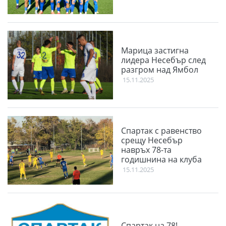
Марица застигна
лидера Несебър след
разгром над Ямбол
15.11.2025
Спартак с равенство
срещу Несебър
навръх 78-та
годишнина на клуба
15.11.2025
Спартак на 78!