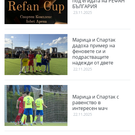
под егидата на РЕФАН
БЪЛГАРИЯ
23.11.2025
Марица и Спартак
дадоха пример на
феновете си и
подрастващите
надежди от двете
школи
22.11.2025
Марица и Спартак с
равенство в
интересен мач
22.11.2025