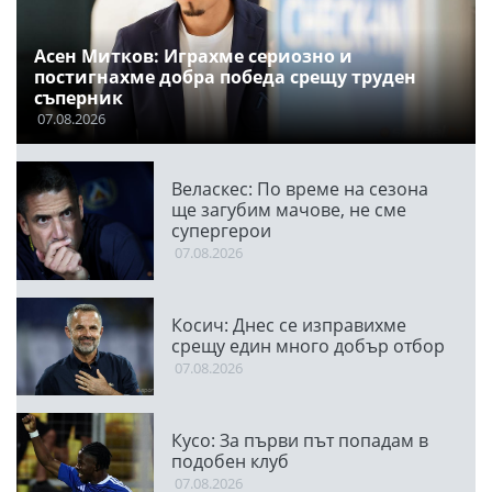
Асен Митков: Играхме сериозно и
постигнахме добра победа срещу труден
съперник
07.08.2026
Веласкес: По време на сезона
ще загубим мачове, не сме
супергерои
07.08.2026
Косич: Днес се изправихме
срещу един много добър отбор
07.08.2026
Кусо: За първи път попадам в
подобен клуб
07.08.2026