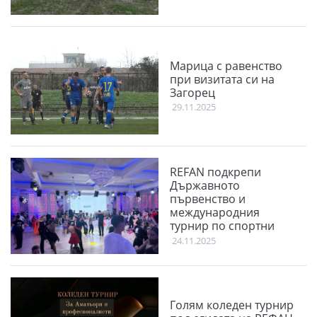
Марица с равенство
при визитата си на
Загорец
29.11.2025
REFAN подкрепи
Държавното
първенство и
международния
турнир по спортни
танци Plovdiv Open
24.11.2025
2025
Голям коледен турнир