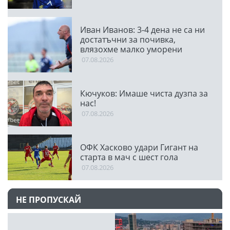
Иван Иванов: 3-4 дена не са ни
достатъчни за почивка,
влязохме малко уморени
07.08.2026
Кючуков: Имаше чиста дузпа за
нас!
07.08.2026
ОФК Хасково удари Гигант на
старта в мач с шест гола
07.08.2026
НЕ ПРОПУСКАЙ