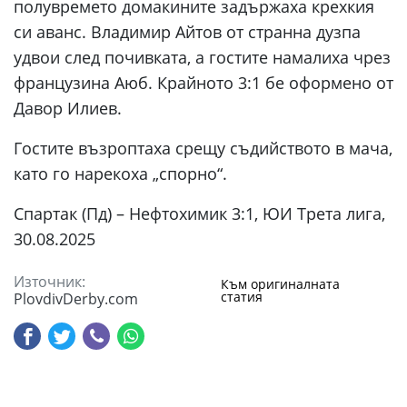
полувремето домакините задържаха крехкия
си аванс. Владимир Айтов от странна дузпа
удвои след почивката, а гостите намалиха чрез
французина Аюб. Крайното 3:1 бе оформено от
Давор Илиев.
Гостите възроптаха срещу съдийството в мача,
като го нарекоха „спорно“.
Спартак (Пд) – Нефтохимик 3:1, ЮИ Трета лига,
30.08.2025
Източник:
Към оригиналната
статия
PlovdivDerby.com