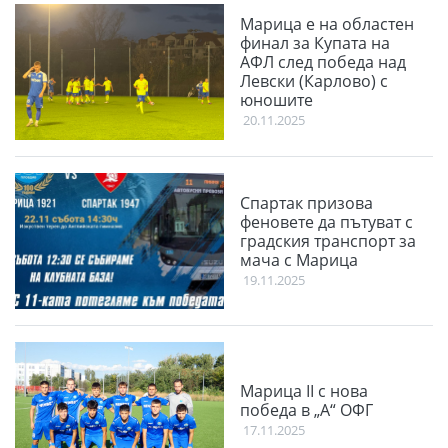
Марица е на областен
финал за Купата на
АФЛ след победа над
Левски (Карлово) с
юношите
20.11.2025
Спартак призова
феновете да пътуват с
градския транспорт за
мача с Марица
19.11.2025
Марица II с нова
победа в „А“ ОФГ
17.11.2025