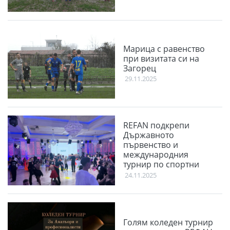
Марица с равенство
при визитата си на
Загорец
29.11.2025
REFAN подкрепи
Държавното
първенство и
международния
турнир по спортни
танци Plovdiv Open
24.11.2025
2025
Голям коледен турнир