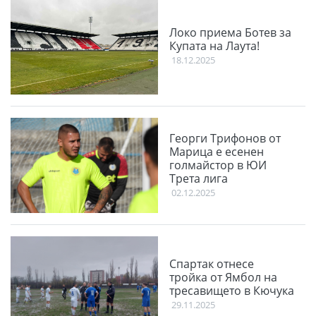
Локо приема Ботев за
Купата на Лаута!
18.12.2025
Георги Трифонов от
Марица е есенен
голмайстор в ЮИ
Трета лига
02.12.2025
Спартак отнесе
тройка от Ямбол на
тресавището в Кючука
29.11.2025