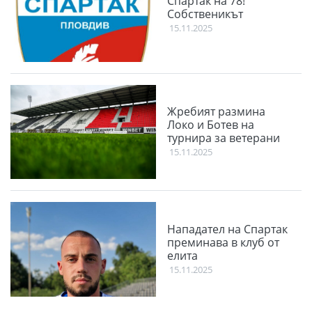
Спартак на 78!
Собственикът
15.11.2025
Жребият размина
Локо и Ботев на
турнира за ветерани
15.11.2025
Нападател на Спартак
преминава в клуб от
елита
15.11.2025