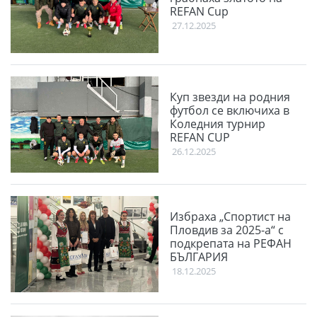
REFAN Cup
27.12.2025
Куп звезди на родния
футбол се включиха в
Коледния турнир
REFAN CUP
26.12.2025
Избраха „Спортист на
Пловдив за 2025-а“ с
подкрепата на РЕФАН
БЪЛГАРИЯ
18.12.2025