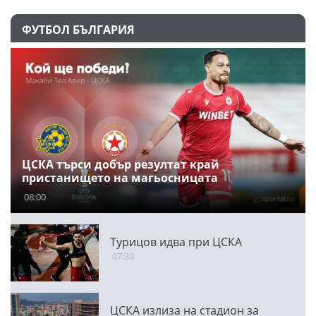
ФУТБОЛ БЪЛГАРИЯ
ЦСКА търси добър резултат край
пристанището на магьосницата
08:00
Турицов идва при ЦСКА
07:30
ЦСКА излиза на стадион за