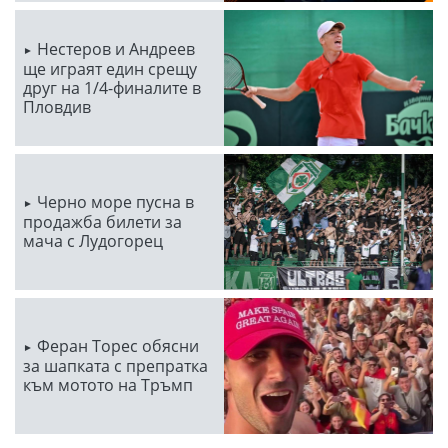
Нестеров и Андреев
ще играят един срещу
друг на 1/4-финалите в
Пловдив
Черно море пусна в
продажба билети за
мача с Лудогорец
Феран Торес обясни
за шапката с препратка
към мотото на Тръмп