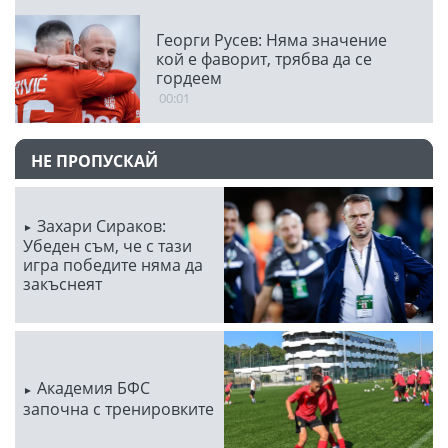
Георги Русев: Няма значение
кой е фаворит, трябва да се
гордеем
00:01
НЕ ПРОПУСКАЙ
Захари Сираков:
Убеден съм, че с тази
игра победите няма да
закъснеят
Академия БФС
започна с тренировките