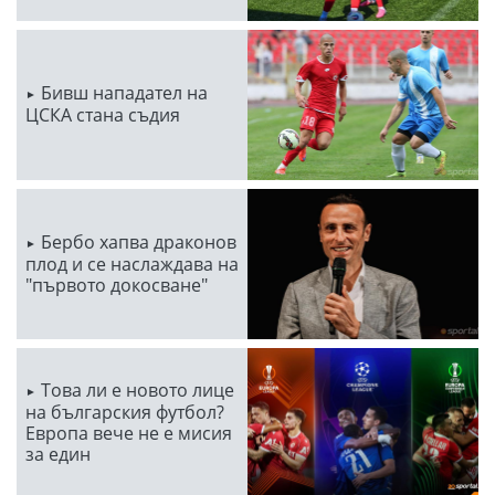
Бивш нападател на
ЦСКА стана съдия
Бербо хапва драконов
плод и се наслаждава на
"първото докосване"
Това ли е новото лице
на българския футбол?
Европа вече не е мисия
за един