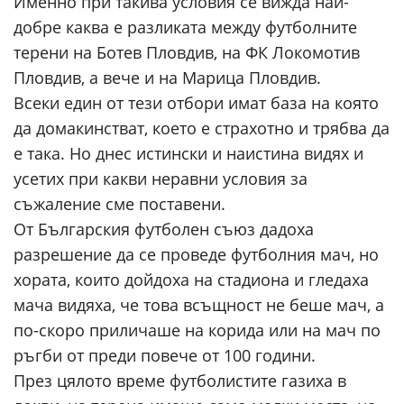
Именно при такива условия се вижда най-
добре каква е разликата между футболните
терени на Ботев Пловдив, на ФК Локомотив
Пловдив, а вече и на Марица Пловдив.
Всеки един от тези отбори имат база на която
да домакинстват, което е страхотно и трябва да
е така. Но днес истински и наистина видях и
усетих при какви неравни условия за
съжаление сме поставени.
От Българския футболен съюз дадоха
разрешение да се проведе футболния мач, но
хората, които дойдоха на стадиона и гледаха
мача видяха, че това всъщност не беше мач, а
по-скоро приличаше на корида или на мач по
ръгби от преди повече от 100 години.
През цялото време футболистите газиха в