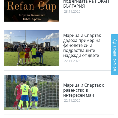
под егидата на РЕФАН
БЪЛГАРИЯ
23.11.2025
Марица и Спартак
дадоха пример на
феновете си и
Подай сигнал
подрастващите
надежди от двете
школи
22.11.2025
Марица и Спартак с
равенство в
интересен мач
22.11.2025