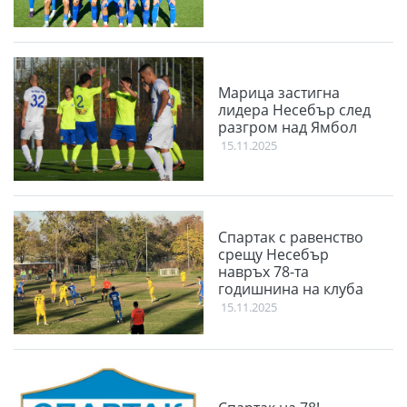
Марица застигна
лидера Несебър след
разгром над Ямбол
15.11.2025
Спартак с равенство
срещу Несебър
навръх 78-та
годишнина на клуба
15.11.2025