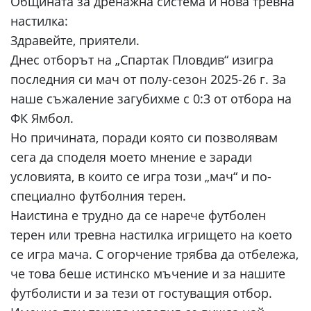
Общината за дренажна система и нова тревна
настилка:
Здравейте, приятели.
Днес отборът на „Спартак Пловдив“ изигра
последния си мач от полу-сезон 2025-26 г. За
наше съжаление загубихме с 0:3 от отбора на
ФК Ямбол.
Но причината, поради която си позволявам
сега да споделя моето мнение е заради
условията, в които се игра този „мач“ и по-
специално футболния терен.
Наистина е трудно да се нарече футболен
терен или тревна настилка игрището на което
се игра мача. С огорчение трябва да отбележа,
че това беше истинско мъчение и за нашите
футболисти и за тези от гостуващия отбор.