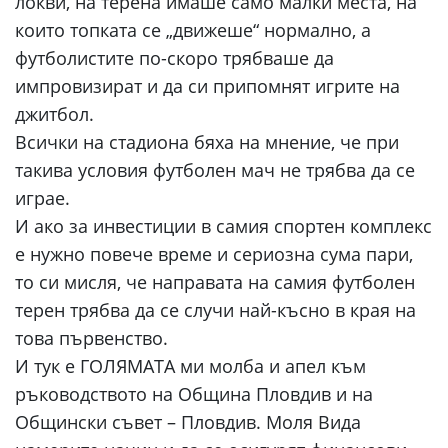
локви, на терена имаше само малки места, на
които топката се „движеше“ нормално, а
футболистите по-скоро трябваше да
импровизират и да си припомнят игрите на
джитбол.
Всички на стадиона бяха на мнение, че при
такива условия футболен мач не трябва да се
играе.
И ако за инвестиции в самия спортен комплекс
е нужно повече време и сериозна сума пари,
то си мисля, че направата на самия футболен
терен трябва да се случи най-късно в края на
това първенство.
И тук е ГОЛЯМАТА ми молба и апел към
ръководството на Община Пловдив и на
Общински съвет – Пловдив. Моля Вида