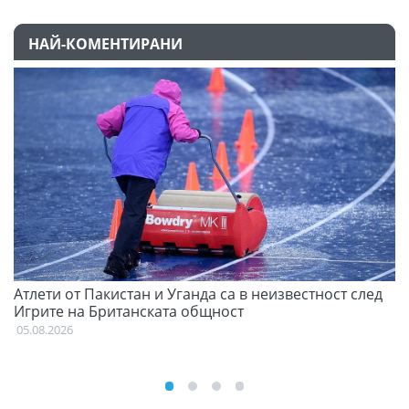
НАЙ-КОМЕНТИРАНИ
Атлети от Пакистан и Уганда са в неизвестност след
Д
Игрите на Британската общност
05
05.08.2026