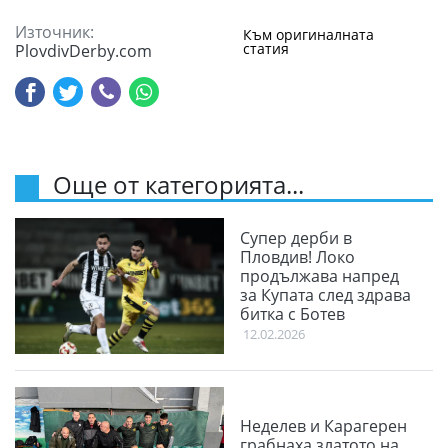
Източник:
Към оригиналната
статия
PlovdivDerby.com
Още от категорията...
Супер дерби в
Пловдив! Локо
продължава напред
за Купата след здрава
битка с Ботев
12.02.2026
Неделев и Карагерен
грабнаха златото на