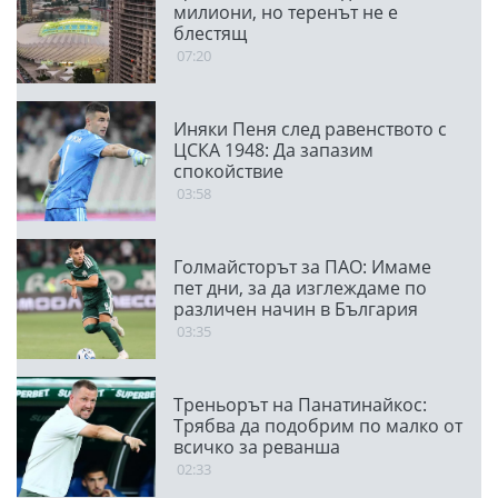
милиони, но теренът не е
блестящ
07:20
Иняки Пеня след равенството с
ЦСКА 1948: Да запазим
спокойствие
03:58
Голмайсторът за ПАО: Имаме
пет дни, за да изглеждаме по
различен начин в България
03:35
Треньорът на Панатинайкос:
Трябва да подобрим по малко от
всичко за реванша
02:33