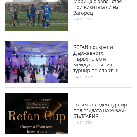
Марица с равенство
при визитата си на
Загорец
29.11.2025
REFAN подкрепи
Държавното
първенство и
международния
турнир по спортни
танци Plovdiv Open
24.11.2025
2025
Голям коледен турнир
под егидата на РЕФАН
БЪЛГАРИЯ
23.11.2025