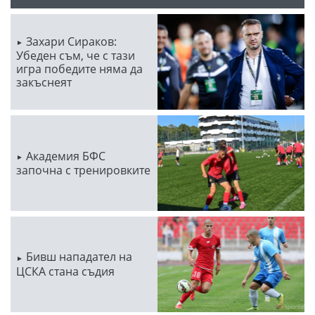
Захари Сираков:
Убеден съм, че с тази
игра победите няма да
закъснеят
Академия БФС
започна с тренировките
Бивш нападател на
ЦСКА стана съдия