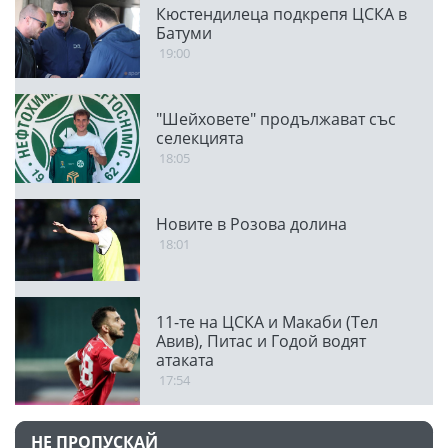
Кюстендилеца подкрепя ЦСКА в
Батуми
19:00
"Шейховете" продължават със
селекцията
18:05
Новите в Розова долина
18:01
11-те на ЦСКА и Макаби (Тел
Авив), Питас и Годой водят
атаката
17:54
НЕ ПРОПУСКАЙ