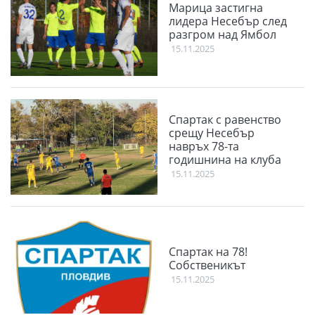
Марица застигна
лидера Несебър след
разгром над Ямбол
15.11.2025
Спартак с равенство
срещу Несебър
навръх 78-та
годишнина на клуба
15.11.2025
Спартак на 78!
Собственикът
15.11.2025