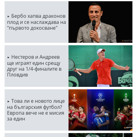
Бербо хапва драконов
плод и се наслаждава на
"първото докосване"
Нестеров и Андреев
ще играят един срещу
друг на 1/4-финалите в
Пловдив
Това ли е новото лице
на българския футбол?
Европа вече не е мисия
за един