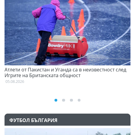
Атлети от Пакистан и Уганда са в неизвестност след
Д
Игрите на Британската общност
05
05.08.2026
ФУТБОЛ БЪЛГАРИЯ