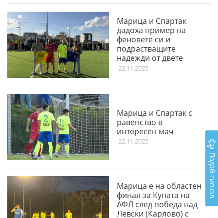
Марица и Спартак
дадоха пример на
феновете си и
подрастващите
надежди от двете
школи
22.11.2025
Марица и Спартак с
равенство в
интересен мач
22.11.2025
Подай сигнал
Марица е на областен
финал за Купата на
АФЛ след победа над
Левски (Карлово) с