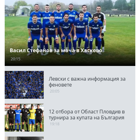
Васил Стефанов за мача в Хасково
20:15
Левски с важна информация за
феновете
20:05
12 отбора от Област Пловдив в
турнира за купата на България
19:18