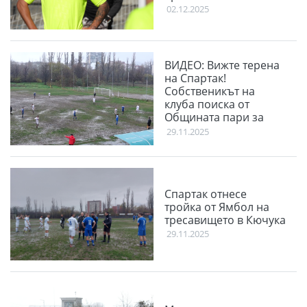
02.12.2025
ВИДЕО: Вижте терена
на Спартак!
Собственикът на
клуба поиска от
Общината пари за
терена
29.11.2025
Спартак отнесе
тройка от Ямбол на
тресавището в Кючука
29.11.2025