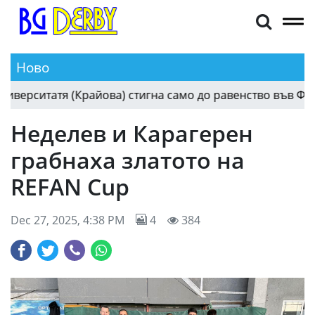
Ново
След разочарованието срещу Левски, Университ
21:29
Неделев и Карагерен
грабнаха златото на
REFAN Cup
Dec 27, 2025, 4:38 PM
4
384