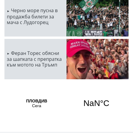
Черно море пусна в
продажба билети за
мача с Лудогорец
Феран Торес обясни
за шапката с препратка
към мотото на Тръмп