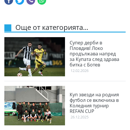
Още от категорията...
Супер дерби в
Пловдив! Локо
продължава напред
за Купата след здрава
битка с Ботев
12.02.2026
Куп звезди на родния
футбол се включиха в
Коледния турнир
REFAN CUP
26.12.2025