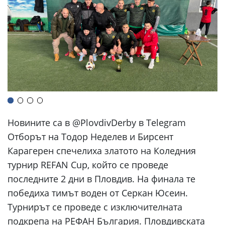
Новините са в @PlovdivDerby в Telegram
Отборът на Тодор Неделев и Бирсент
Карагерен спечелиха златото на Коледния
турнир REFAN Cup, който се проведе
последните 2 дни в Пловдив. На финала те
победиха тимът воден от Серкан Юсеин.
Турнирът се проведе с изключителната
подкрепа на РЕФАН България. Пловдивската