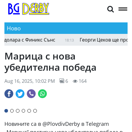
Ново
Брукс ще подпише договор за 73 милиона долар
18:16
Марица с нова
убедителна победа
Aug 16, 2025, 10:02 PM
6
164
Новините са в @PlovdivDerby в Telegram