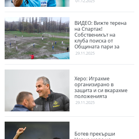
01.12.2025
ВИДЕО: Вижте терена
на Спартак!
Собственикът на
клуба поиска от
Общината пари за
терена
29.11.2025
Херо: Играхме
организирано в
защита и си вкарахме
положенията
29.11.2025
Ботев прекърши