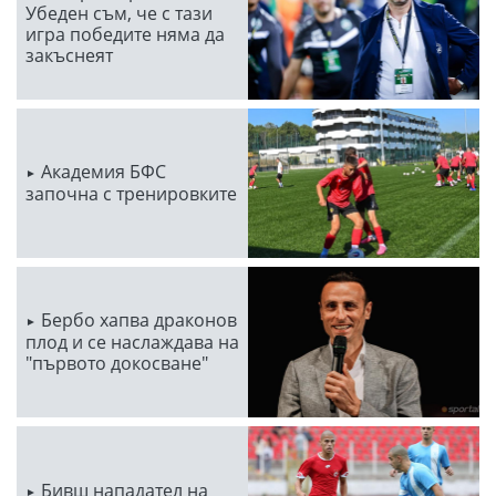
Убеден съм, че с тази
игра победите няма да
закъснеят
Академия БФС
започна с тренировките
Бербо хапва драконов
плод и се наслаждава на
"първото докосване"
Бивш нападател на