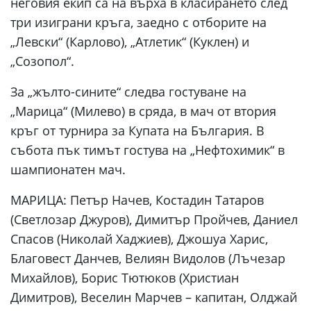
неговия екип са на върха в класирането след
три изиграни кръга, заедно с отборите на
„Левски“ (Карлово), „Атлетик“ (Куклен) и
„Созопол“.
За „жълто-сините“ следва гостуване на
„Марица“ (Милево) в сряда, в мач от втория
кръг от турнира за Купата на България. В
събота пък тимът гостува на „Нефтохимик“ в
шампионатен мач.
МАРИЦА: Петър Начев, Костадин Татаров
(Светлозар Джуров), Димитър Пройчев, Даниел
Спасов (Николай Хаджиев), Джошуа Харис,
Благовест Данчев, Велиян Видолов (Лъчезар
Михайлов), Борис Тютюков (Христиан
Димитров), Веселин Марчев – капитан, Олджай