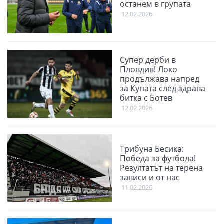
останем в групата
12.02.2026
Супер дерби в
Пловдив! Локо
продължава напред
за Купата след здрава
битка с Ботев
12.02.2026
Трибуна Бесика:
Победа за футбола!
Резултатът на терена
зависи и от нас
11.02.2026