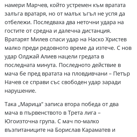
намери Марчев, който устремен към вратата
залъга вратаря, но от малък ъгъл не успя да
отбележи. Последваха два неточни удара на
гостите от средна и далечна дистанция.
Вратарят Милев спаси удар на Наско Христев
малко преди редовното време да изтече. С нов
удар Олджай Алиев нацели гредата в
последната минута. Последното действие в
мача бе пред вратата на пловдивчани – Петър
Начев се справи със свободен удар заради
нарушение.
Така „Марица“ записа втора победа от два
мача в първенството в Трета лига –
Югоизточна група. С мач по-малко
възпитаниците на Борислав Караматев и