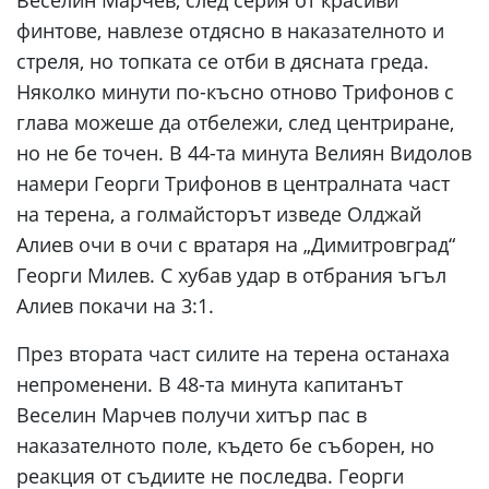
Веселин Марчев, след серия от красиви
финтове, навлезе отдясно в наказателното и
стреля, но топката се отби в дясната греда.
Няколко минути по-късно отново Трифонов с
глава можеше да отбележи, след центриране,
но не бе точен. В 44-та минута Велиян Видолов
намери Георги Трифонов в централната част
на терена, а голмайсторът изведе Олджай
Алиев очи в очи с вратаря на „Димитровград“
Георги Милев. С хубав удар в отбрания ъгъл
Алиев покачи на 3:1.
През втората част силите на терена останаха
непроменени. В 48-та минута капитанът
Веселин Марчев получи хитър пас в
наказателното поле, където бе съборен, но
реакция от съдиите не последва. Георги