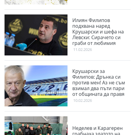
Илиян Филипов
подхвана наред
Крушарски и шефа на
Левски: Сирачето си
граби от любимия
клуб
11.02.2026
Крушарски за
Филипов: Дрънка си
против мен! Аз не съм
взимал два пъти пари
от общината да правя
терен
10.02.2026
Неделев и Карагерен
грабнаха златото на