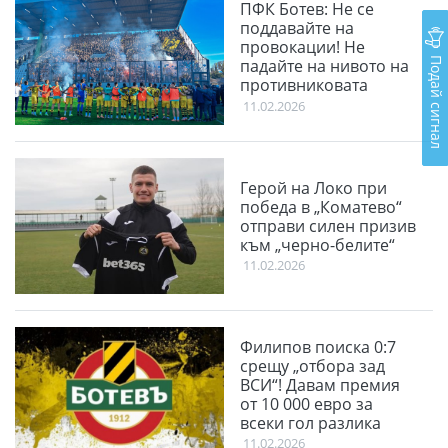
ПФК Ботев: Не се
поддавайте на
провокации! Не
Подай сигнал
падайте на нивото на
противниковата
публика
11.02.2026
Герой на Локо при
победа в „Коматево“
отправи силен призив
към „черно-белите“
11.02.2026
Филипов поиска 0:7
срещу „отбора зад
ВСИ“! Давам премия
от 10 000 евро за
всеки гол разлика
11.02.2026