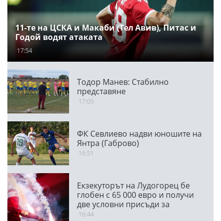
11-те на ЦСКА и Макаби (Тел Авив), Питас и
Годой водят атаката
17:54
Тодор Манев: Стабилно
представяне
17:05
ФК Севлиево надви юношите на
Янтра (Габрово)
16:51
Екзекуторът на Лудогорец бе
глобен с 65 000 евро и получи
две условни присъди за
мачовете с "орлите"
16:44