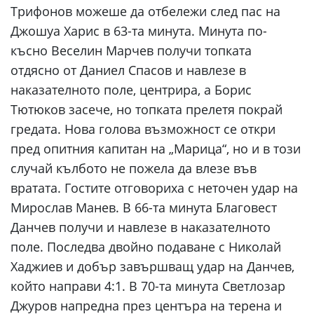
Трифонов можеше да отбележи след пас на
Джошуа Харис в 63-та минута. Минута по-
късно Веселин Марчев получи топката
отдясно от Даниел Спасов и навлезе в
наказателното поле, центрира, а Борис
Тютюков засече, но топката прелетя покрай
гредата. Нова голова възможност се откри
пред опитния капитан на „Марица“, но и в този
случай кълбото не пожела да влезе във
вратата. Гостите отговориха с неточен удар на
Мирослав Манев. В 66-та минута Благовест
Данчев получи и навлезе в наказателното
поле. Последва двойно подаване с Николай
Хаджиев и добър завършващ удар на Данчев,
който направи 4:1. В 70-та минута Светлозар
Джуров напредна през центъра на терена и