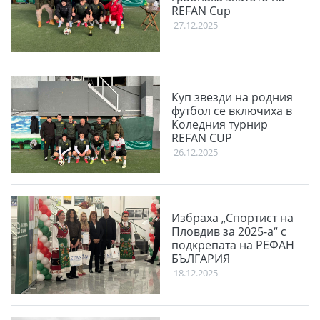
REFAN Cup
27.12.2025
Куп звезди на родния
футбол се включиха в
Коледния турнир
REFAN CUP
26.12.2025
Избраха „Спортист на
Пловдив за 2025-а“ с
подкрепата на РЕФАН
БЪЛГАРИЯ
18.12.2025