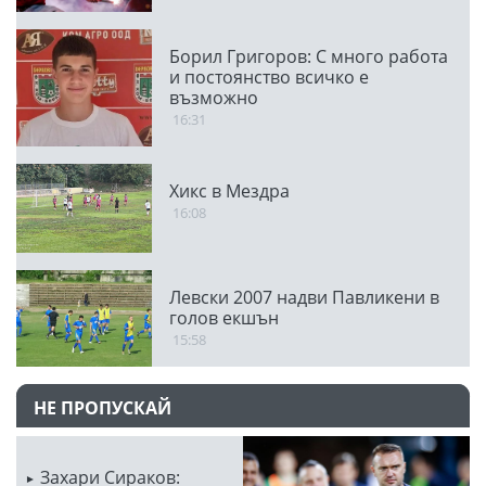
Борил Григоров: С много работа
и постоянство всичко е
възможно
16:31
Хикс в Мездра
16:08
Левски 2007 надви Павликени в
голов екшън
15:58
НЕ ПРОПУСКАЙ
Захари Сираков: