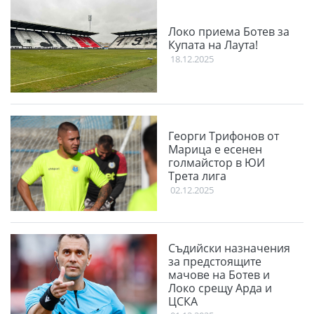
Локо приема Ботев за
Купата на Лаута!
18.12.2025
Георги Трифонов от
Марица е есенен
голмайстор в ЮИ
Трета лига
02.12.2025
Съдийски назначения
за предстоящите
мачове на Ботев и
Локо срещу Арда и
ЦСКА