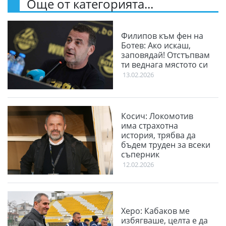
Още от категорията...
Филипов към фен на
Ботев: Ако искаш,
заповядай! Отстъпвам
ти веднага мястото си
13.02.2026
Косич: Локомотив
има страхотна
история, трябва да
бъдем труден за всеки
съперник
12.02.2026
Херо: Кабаков ме
избягваше, целта е да