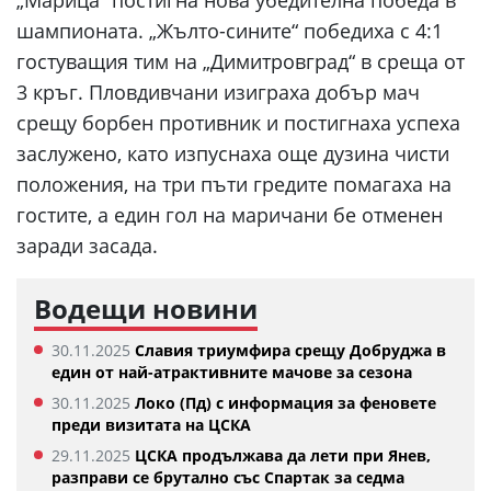
„Марица“ постигна нова убедителна победа в
шампионата. „Жълто-сините“ победиха с 4:1
гостуващия тим на „Димитровград“ в среща от
3 кръг. Пловдивчани изиграха добър мач
срещу борбен противник и постигнаха успеха
заслужено, като изпуснаха още дузина чисти
положения, на три пъти гредите помагаха на
гостите, а един гол на маричани бе отменен
заради засада.
Водещи новини
30.11.2025
Славия триумфира срещу Добруджа в
един от най-атрактивните мачове за сезона
30.11.2025
Локо (Пд) с информация за феновете
преди визитата на ЦСКА
29.11.2025
ЦСКА продължава да лети при Янев,
разправи се брутално със Спартак за седма