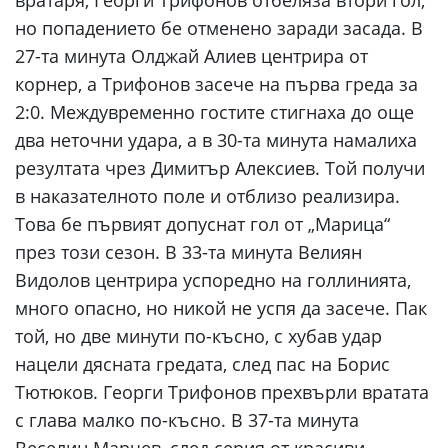
вратаря, Георги Трифонов отбеляза втори гол,
но попадението бе отменено заради засада. В
27-та минута Олджай Алиев центрира от
корнер, а Трифонов засече на първа греда за
2:0. Междувременно гостите стигнаха до още
два неточни удара, а в 30-та минута намалиха
резултата чрез Димитър Алексиев. Той получи
в наказателното поле и отблизо реализира.
Това бе първият допуснат гол от „Марица“
през този сезон. В 33-та минута Велиян
Видолов центрира успоредно на голлинията,
много опасно, но никой не успя да засече. Пак
той, но две минути по-късно, с хубав удар
нацели дясната гредата, след пас на Борис
Тютюков. Георги Трифонов прехвърли вратата
с глава малко по-късно. В 37-та минута