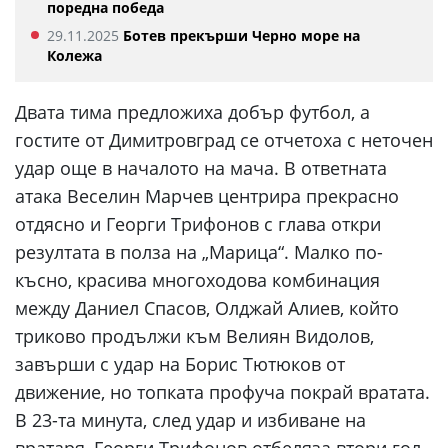
поредна победа
29.11.2025
Ботев прекърши Черно море на
Колежа
Двата тима предложиха добър футбол, а
гостите от Димитровград се отчетоха с неточен
удар още в началото на мача. В ответната
атака Веселин Марчев центрира прекрасно
отдясно и Георги Трифонов с глава откри
резултата в полза на „Марица“. Малко по-
късно, красива многоходова комбинация
между Даниел Спасов, Олджай Алиев, който
триково продължи към Велиян Видолов,
завърши с удар на Борис Тютюков от
движение, но топката профуча покрай вратата.
В 23-та минута, след удар и избиване на