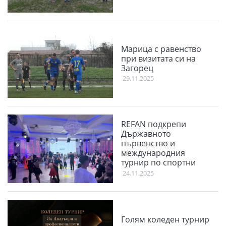
Марица с равенство
при визитата си на
Загорец
29.11.2025
REFAN подкрепи
Държавното
първенство и
международния
турнир по спортни
танци Plovdiv Open
24.11.2025
2025
Голям коледен турнир