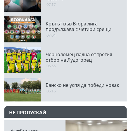
07:17
Кръгът във Втора лига
продължава с четири срещи
07:04
Черноломец падна от третия
отбор на Лудогорец
06:55
Банско не успя да победи новак
06:16
НЕ ПРОПУСКАЙ