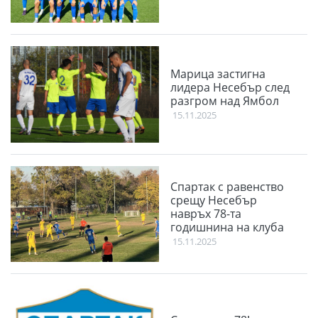
Марица застигна
лидера Несебър след
разгром над Ямбол
15.11.2025
Спартак с равенство
срещу Несебър
навръх 78-та
годишнина на клуба
15.11.2025