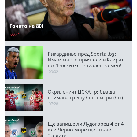
Гочето на 80!
09:41
Рикардиньо пред Sportal.bg:
Имам много приятели в Кайрат,
но Левски е специален за мен!
09:02
Окриленият ЦСКА трябва да
внимава срещу Септември (Сф)
07:28
Ще запише ли Лудогорец 4 от 4,
или Черно море ще спъне
"орлите"