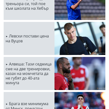
треньора си, той пое
към школата на Хебър
Левски постави цена
на Вуцов
Алвеша: Тази седмица
сме на две тренировки,
казах на момчетата да
не губят до 40-ата
минута
Брага взе минимума
от Минск, предстои