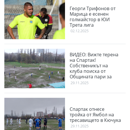
Георги Трифонов от
Марица е есенен
голмайстор в ЮИ
Трета лига
02.12.2025
ВИДЕО: Вижте терена
на Спартак!
Собственикът на
клуба поиска от
Общината пари за
терена
29.11.2025
Спартак отнесе
тройка от Ямбол на
тресавището в Кючука
29.11.2025