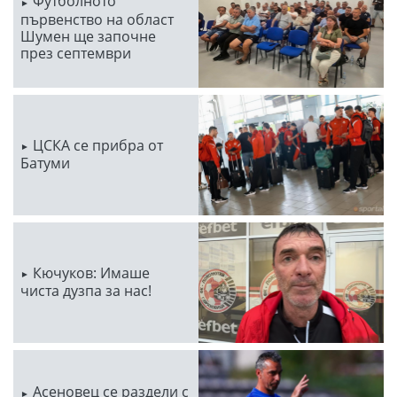
Футболното
първенство на област
Шумен ще започне
през септември
ЦСКА се прибра от
Батуми
Кючуков: Имаше
чиста дузпа за нас!
Асеновец се раздели с