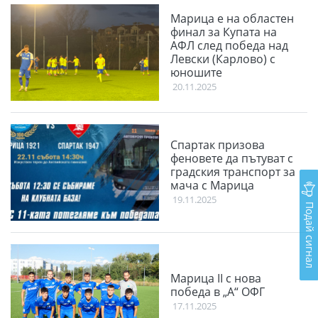
Марица е на областен
финал за Купата на
АФЛ след победа над
Левски (Карлово) с
юношите
20.11.2025
Спартак призова
феновете да пътуват с
градския транспорт за
мача с Марица
19.11.2025
Подай сигнал
Марица II с нова
победа в „А“ ОФГ
17.11.2025