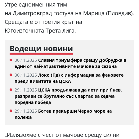
Утре едноименния тим
на Димитровград гостува на Марица (Пловдив).
Срещата е от третия кръг на
Югоизточната Трета лига.
Водещи новини
30.11.2025
Славия триумфира срещу Добруджа в
един от най-атрактивните мачове за сезона
30.11.2025
Локо (Пд) с информация за феновете
преди визитата на ЦСКА
29.11.2025
ЦСКА продължава да лети при Янев,
разправи се брутално със Спартак за седма
поредна победа
29.11.2025
Ботев прекърши Черно море на
Колежа
„Излязохме с чест от мачове срещу силни