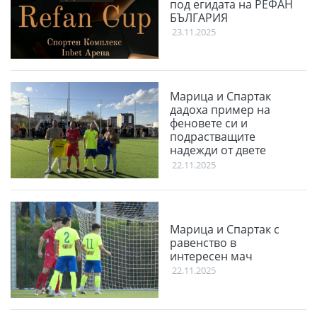
под егидата на РЕФАН
БЪЛГАРИЯ
23.11.2025
Марица и Спартак
дадоха пример на
феновете си и
подрастващите
надежди от двете
школи
22.11.2025
Марица и Спартак с
равенство в
интересен мач
22.11.2025