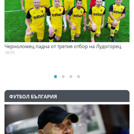
Черноломец падна от третия отбор на Лудогорец
С
н
06:55
07
ФУТБОЛ БЪЛГАРИЯ