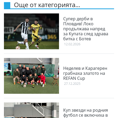
Още от категорията...
Супер дерби в
Пловдив! Локо
продължава напред
за Купата след здрава
битка с Ботев
12.02.2026
Неделев и Карагерен
грабнаха златото на
REFAN Cup
27.12.2025
Куп звезди на родния
футбол се включиха в