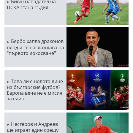
Бивш нападател на
ЦСКА стана съдия
Бербо хапва драконов
плод и се наслаждава на
"първото докосване"
Това ли е новото лице
на българския футбол?
Европа вече не е мисия
за един
Нестеров и Андреев
ще играят един срещу