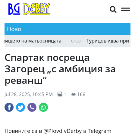
Ново
ището на магьосницата
Турицов идва при ЦСК
07:30
Спартак посреща
Загорец „с амбиция за
реванш“
Jul 28, 2025, 10:45 PM
1
166
Новините са в @PlovdivDerby в Telegram