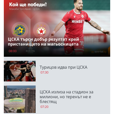
ЦСКА търси добър резултат край
пристанището на магьосницата
08:00
Турицов идва при ЦСКА
07:30
ЦСКА излиза на стадион за
милиони, но теренът не е
блестящ
07:20