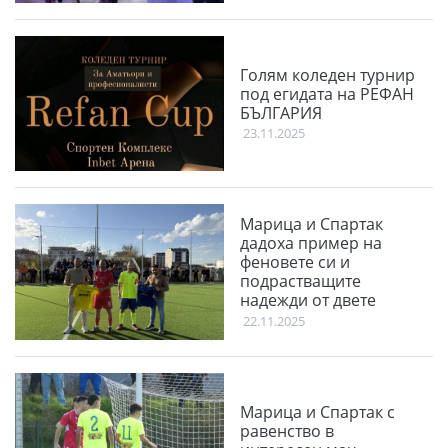
2025
Голям коледен турнир
под егидата на РЕФАН
БЪЛГАРИЯ
23.11.2025
Марица и Спартак
дадоха пример на
феновете си и
подрастващите
надежди от двете
школи
22.11.2025
Марица и Спартак с
равенство в