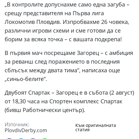
„В контролите допуснахме само една загуба –
срещу представителя на Първа лига
Локомотив Пловдив. Изпробвахме 26 човека,
различни игрови схеми и сме готови да се
борим за всяка точка – с вашата подкрепа!
В първия мач посрещаме Загорец – с амбиция
за реванш след поражението в последния
сблъсък между двата тима“, написаха още
„синьо-белите“.
Двубоят Спартак – Загорец е в събота (2 август)
от 18,30 часа на Спортен комплекс Спартак
(бивш Работнически център).
Източник:
Към оригиналната
статия
PlovdivDerby.com