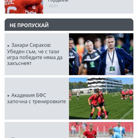
00:01
НЕ ПРОПУСКАЙ
Захари Сираков:
Убеден съм, че с тази
игра победите няма да
закъснеят
Академия БФС
започна с тренировките