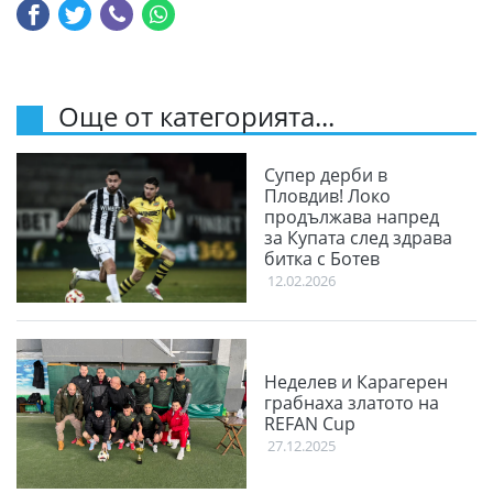
Още от категорията...
Супер дерби в
Пловдив! Локо
продължава напред
за Купата след здрава
битка с Ботев
12.02.2026
Неделев и Карагерен
грабнаха златото на
REFAN Cup
27.12.2025