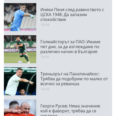
Иняки Пеня след равенството с
ЦСКА 1948: Да запазим
спокойствие
03:58
Голмайсторът за ПАО: Имаме
пет дни, за да изглеждаме по
различен начин в България
03:35
Треньорът на Панатинайкос:
Трябва да подобрим по малко от
всичко за реванша
02:33
Георги Русев: Няма значение
кой е фаворит, трябва да се
гордеем