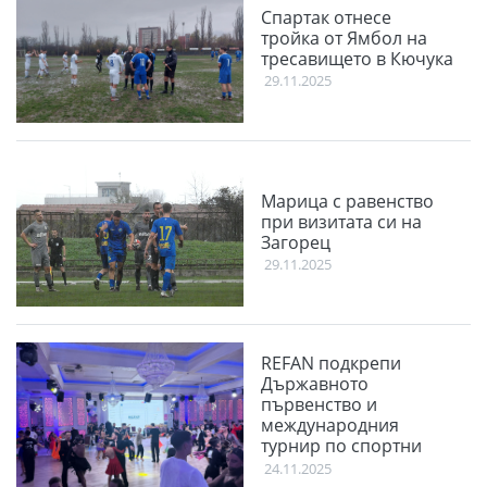
Спартак отнесе
тройка от Ямбол на
тресавището в Кючука
29.11.2025
Марица с равенство
при визитата си на
Загорец
29.11.2025
REFAN подкрепи
Държавното
първенство и
международния
турнир по спортни
танци Plovdiv Open
24.11.2025