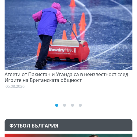
Атлети от Пакистан и Уганда са в неизвестност след
Д
Игрите на Британската общност
05
05.08.2026
ФУТБОЛ БЪЛГАРИЯ