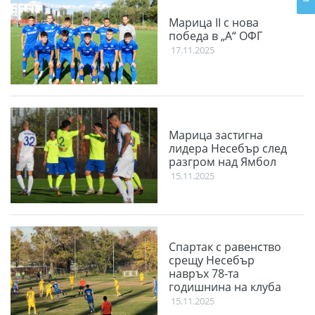
Марица II с нова
победа в „А“ ОФГ
17.11.2025
Марица застигна
лидера Несебър след
разгром над Ямбол
15.11.2025
Спартак с равенство
срещу Несебър
навръх 78-та
годишнина на клуба
15.11.2025