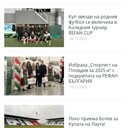
Куп звезди на родния
футбол се включиха в
Коледния турнир
REFAN CUP
26.12.2025
Избраха „Спортист на
Пловдив за 2025-а“ с
подкрепата на РЕФАН
БЪЛГАРИЯ
18.12.2025
Локо приема Ботев за
Купата на Лаута!