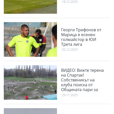
18.12.2025
Георги Трифонов от
Марица е есенен
голмайстор в ЮИ
Трета лига
02.12.2025
ВИДЕО: Вижте терена
на Спартак!
Собственикът на
клуба поиска от
Общината пари за
терена
29.11.2025