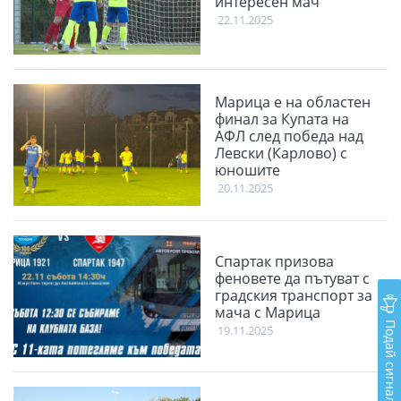
интересен мач
22.11.2025
Марица е на областен
финал за Купата на
АФЛ след победа над
Левски (Карлово) с
юношите
20.11.2025
Спартак призова
феновете да пътуват с
градския транспорт за
мача с Марица
Подай сигнал
19.11.2025