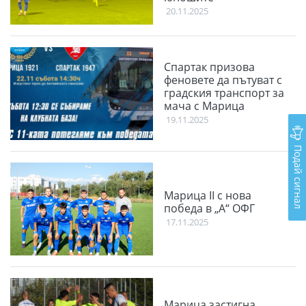
20.11.2025
Спартак призова
феновете да пътуват с
градския транспорт за
мача с Марица
19.11.2025
Подай сигнал
Марица II с нова
победа в „А“ ОФГ
17.11.2025
Марица застигна