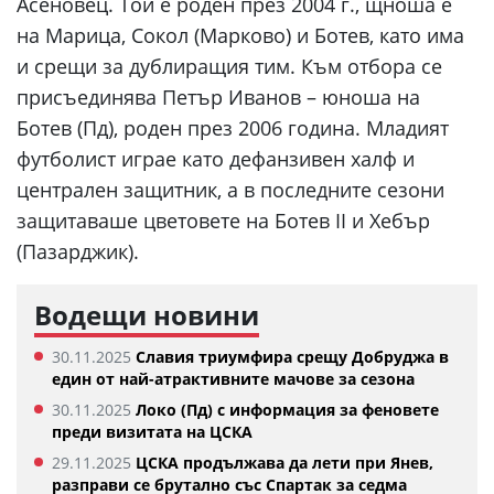
Асеновец. Той е роден през 2004 г., щноша е
на Марица, Сокол (Марково) и Ботев, като има
и срещи за дублиращия тим. Към отбора се
присъединява Петър Иванов – юноша на
Ботев (Пд), роден през 2006 година. Младият
футболист играе като дефанзивен халф и
централен защитник, а в последните сезони
защитаваше цветовете на Ботев II и Хебър
(Пазарджик).
Водещи новини
30.11.2025
Славия триумфира срещу Добруджа в
един от най-атрактивните мачове за сезона
30.11.2025
Локо (Пд) с информация за феновете
преди визитата на ЦСКА
29.11.2025
ЦСКА продължава да лети при Янев,
разправи се брутално със Спартак за седма