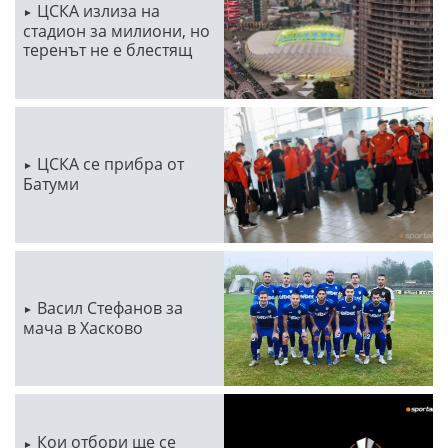
ЦСКА излиза на
стадион за милиони, но
теренът не е блестящ
ЦСКА се прибра от
Батуми
Васил Стефанов за
мача в Хасково
Кои отбори ще се