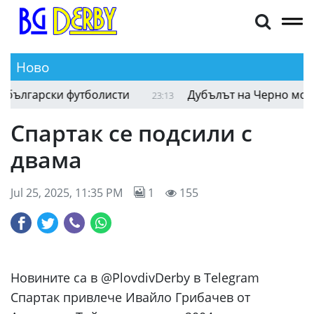
Ново
лгарски футболисти
Дубълът на Черно море пр
23:13
Спартак се подсили с
двама
Jul 25, 2025, 11:35 PM
1
155
Новините са в @PlovdivDerby в Telegram
Спартак привлече Ивайло Грибачев от