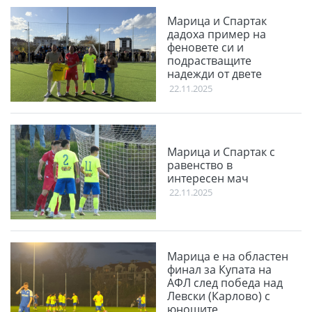
Марица и Спартак
дадоха пример на
феновете си и
подрастващите
надежди от двете
школи
22.11.2025
Марица и Спартак с
равенство в
интересен мач
22.11.2025
Марица е на областен
финал за Купата на
АФЛ след победа над
Левски (Карлово) с
юношите