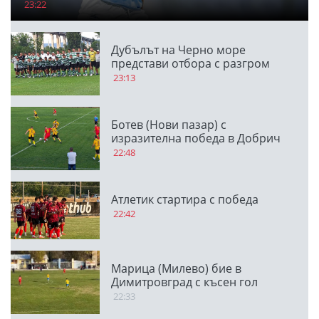
23:22
Дубълът на Черно море
представи отбора с разгром
23:13
Ботев (Нови пазар) с
изразителна победа в Добрич
22:48
Атлетик стартира с победа
22:42
Марица (Милево) бие в
Димитровград с късен гол
22:33