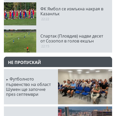
ФК Ямбол се измъкна накрая в
Казанлък
22:22
Спартак (Пловдив) надви десет
от Созопол в голов екшън
22:15
НЕ ПРОПУСКАЙ
Футболното
първенство на област
Шумен ще започне
през септември