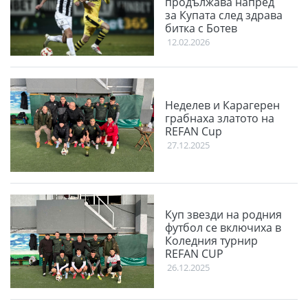
продължава напред
за Купата след здрава
битка с Ботев
12.02.2026
Неделев и Карагерен
грабнаха златото на
REFAN Cup
27.12.2025
Куп звезди на родния
футбол се включиха в
Коледния турнир
REFAN CUP
26.12.2025