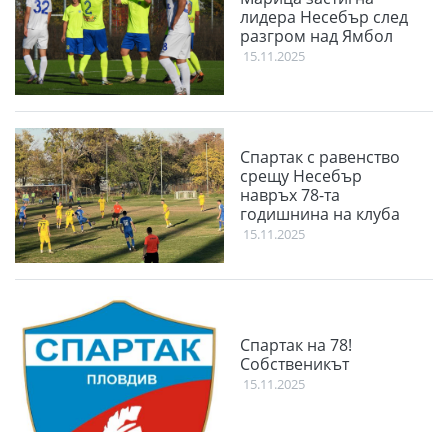
лидера Несебър след
разгром над Ямбол
15.11.2025
Спартак с равенство
срещу Несебър
навръх 78-та
годишнина на клуба
15.11.2025
Спартак на 78!
Собственикът
15.11.2025