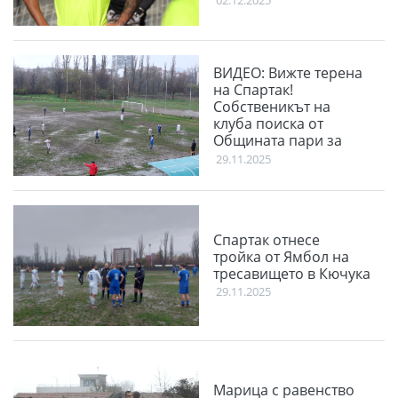
ВИДЕО: Вижте терена
на Спартак!
Собственикът на
клуба поиска от
Общината пари за
терена
29.11.2025
Спартак отнесе
тройка от Ямбол на
тресавището в Кючука
29.11.2025
Марица с равенство