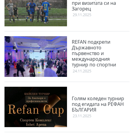
при визитата си на
Загорец
29.11.2025
REFAN подкрепи
Държавното
първенство и
международния
турнир по спортни
танци Plovdiv Open
24.11.2025
2025
Голям коледен турнир
под егидата на РЕФАН
БЪЛГАРИЯ
23.11.2025