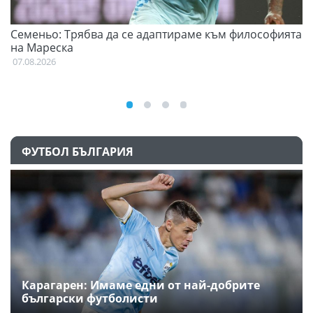
Семеньо: Трябва да се адаптираме към философията
Ф
на Мареска
07
07.08.2026
ФУТБОЛ БЪЛГАРИЯ
Карагарен: Имаме едни от най-добрите
български футболисти