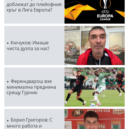
доближат до плейофния
кръг в Лига Европа?
Кючуков: Имаше
чиста дузпа за нас!
Ференцварош взе
минимална преднина
срещу Гурник
Борил Григоров: С
много работа и