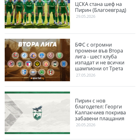
ЦСКА стана шеф на
Пирин (Благоевград)
29.05.2026
БФС с огромни
промени във Втора
лига - шест клуба
изпадат и не всички
шампиони от Трета
лига ще влизат
27.05.2026
директно
Пирин с нов
благодетел: Георги
Калпакчиев покрива
забавени плащания
20.05.2026