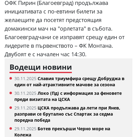
ОФК Пирин (Благоевград) продължава
инициативата с по-евтини билети за
желаещите да посетят предстоящия
домакински мач на "орлетата" в събота.
Благоевградчани се изправят срещу един от
лидерите в първенството – ФК Монтана.
Двубоят е с начален час 14:30.
Водещи новини
30.11.2025
Славия триумфира срещу Добруджа в
един от най-атрактивните мачове за сезона
30.11.2025
Локо (Пд) с информация за феновете
преди визитата на ЦСКА
29.11.2025
ЦСКА продължава да лети при Янев,
разправи се брутално със Спартак за седма
поредна победа
29.11.2025
Ботев прекърши Черно море на
Колежа