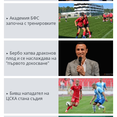
Академия БФС
започна с тренировките
Бербо хапва драконов
плод и се наслаждава на
"първото докосване"
Бивш нападател на
ЦСКА стана съдия