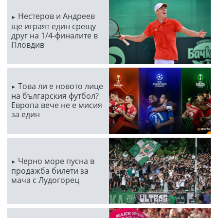
Нестеров и Андреев
ще играят един срещу
друг на 1/4-финалите в
Пловдив
Това ли е новото лице
на българския футбол?
Европа вече не е мисия
за един
Черно море пусна в
продажба билети за
мача с Лудогорец