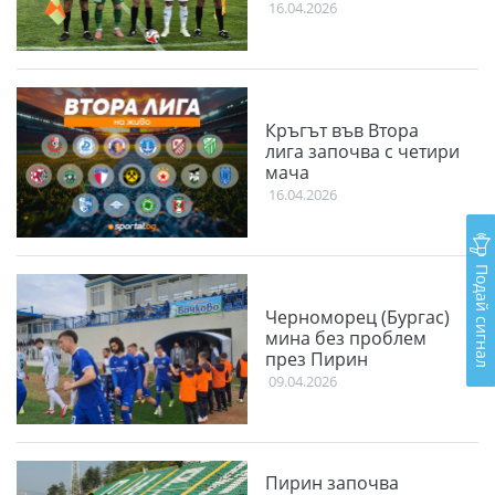
16.04.2026
Кръгът във Втора
лига започва с четири
мача
16.04.2026
Подай сигнал
Черноморец (Бургас)
мина без проблем
през Пирин
09.04.2026
Пирин започва