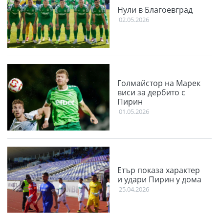
Нули в Благоевград
02.05.2026
Голмайстор на Марек
виси за дербито с
Пирин
01.05.2026
Етър показа характер
и удари Пирин у дома
25.04.2026