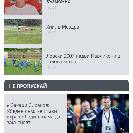
възможно
16:31
Хикс в Мездра
16:08
Левски 2007 надви Павликени в
голов екшън
15:58
НЕ ПРОПУСКАЙ
Захари Сираков:
Убеден съм, че с тази
игра победите няма да
закъснеят