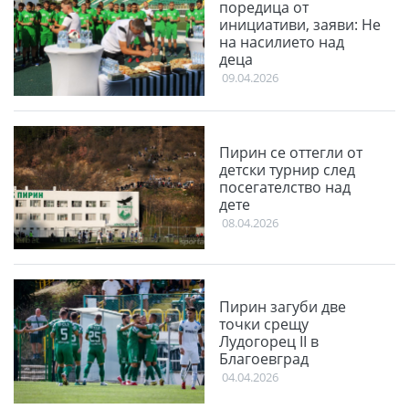
поредица от
инициативи, заяви: Не
на насилието над
деца
09.04.2026
Пирин се оттегли от
детски турнир след
посегателство над
дете
08.04.2026
Пирин загуби две
точки срещу
Лудогорец II в
Благоевград
04.04.2026