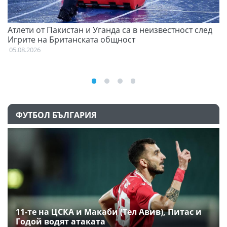
Атлети от Пакистан и Уганда са в неизвестност след
Д
Игрите на Британската общност
05
05.08.2026
ФУТБОЛ БЪЛГАРИЯ
11-те на ЦСКА и Макаби (Тел Авив), Питас и
Годой водят атаката