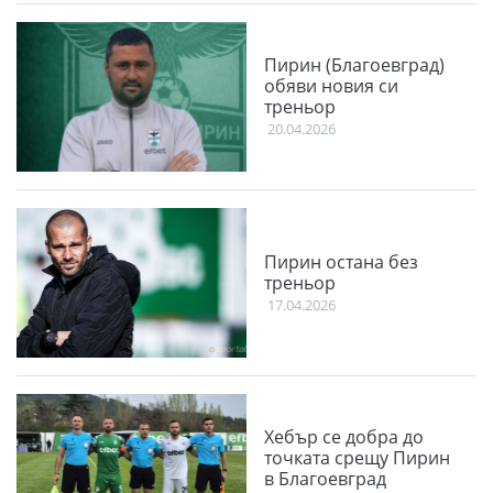
Пирин (Благоевград)
обяви новия си
треньор
20.04.2026
Пирин остана без
треньор
17.04.2026
Хебър се добра до
точката срещу Пирин
в Благоевград