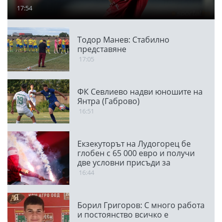
17:54
Тодор Манев: Стабилно
представяне
17:05
ФК Севлиево надви юношите на
Янтра (Габрово)
16:51
Екзекуторът на Лудогорец бе
глобен с 65 000 евро и получи
две условни присъди за
мачовете с "орлите"
16:44
Борил Григоров: С много работа
и постоянство всичко е