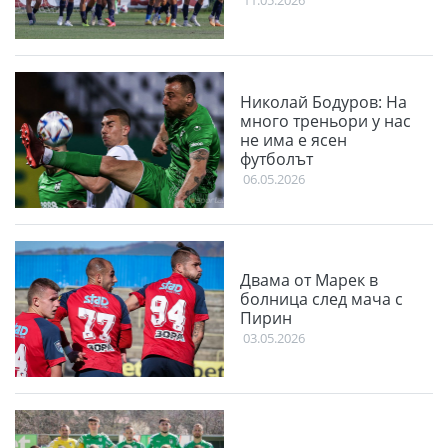
11.05.2026
Николай Бодуров: На
много треньори у нас
не има е ясен
футболът
06.05.2026
Двама от Марек в
болница след мача с
Пирин
03.05.2026