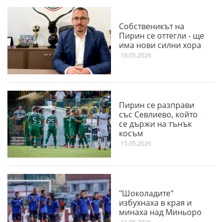
Собственикът на
Пирин се оттегли - ще
има нови силни хора
18.05.2026
Пирин се разправи
със Севлиево, който
се държи на тънък
косъм
15.05.2026
"Шоколадите"
избухнаха в края и
минаха над Миньоро