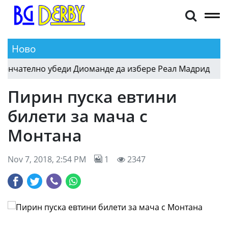
Ново
чателно убеди Диоманде да избере Реал Мадрид
19:18
Пирин пуска евтини
билети за мача с
Монтана
Nov 7, 2018, 2:54 PM
1
2347