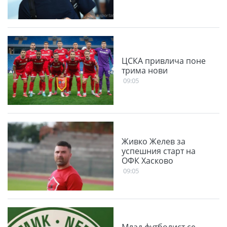
ЦСКА привлича поне
трима нови
09:05
Живко Желев за
успешния старт на
ОФК Хасково
09:05