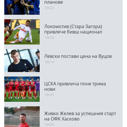
планове
09:23
Локомотив (Стара Загора)
привлече бивш национал
09:18
Левски постави цена на Вуцов
09:14
ЦСКА привлича поне трима
нови
09:05
Живко Желев за успешния старт
на ОФК Хасково
09:05