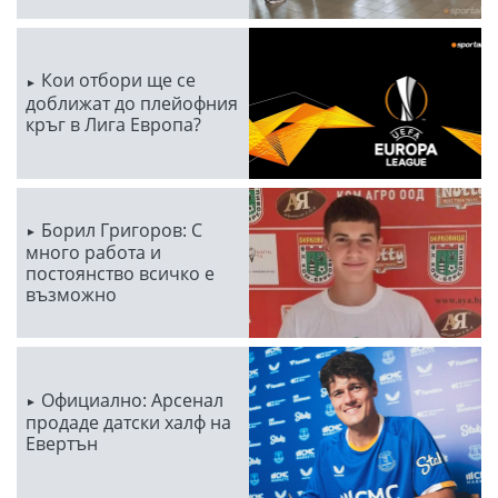
Кои отбори ще се
доближат до плейофния
кръг в Лига Европа?
Борил Григоров: С
много работа и
постоянство всичко е
възможно
Официално: Арсенал
продаде датски халф на
Евертън