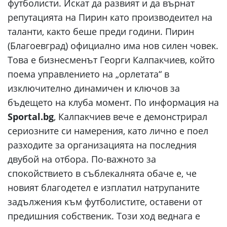
футболисти. Искат да развият и да върнат
репутацията на Пирин като производеител на
таланти, както беше преди години. Пирин
(Благоевград) официално има нов силен човек.
Това е бизнесменът Георги Калпакчиев, който
поема управлението на „орлетата“ в
изключително динамичен и ключов за
бъдещето на клуба момент. По информация на
Sportal.bg
, Калпакчиев вече е демонстрирал
сериозните си намерения, като лично е поел
разходите за организацията на последния
двубой на отбора. По-важното за
спокойствието в съблекалнята обаче е, че
новият благодетел е изплатил натрупаните
задължения към футболистите, оставени от
предишния собственик. Този ход веднага е