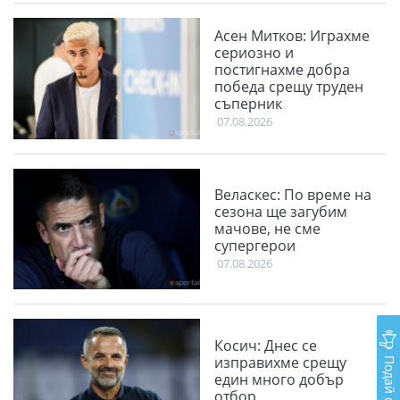
Асен Митков: Играхме
сериозно и
постигнахме добра
победа срещу труден
съперник
07.08.2026
Веласкес: По време на
сезона ще загубим
мачове, не сме
супергерои
07.08.2026
Косич: Днес се
Подай сигнал
изправихме срещу
един много добър
отбор