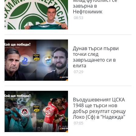
Млад футболист се
завърна в
Нефтохимик
08:53
Дунав търси първи
точки след
завръщането си в
елита
07:29
Въодушевеният ЦСКА
1948 ще търси нов
добър резултат срещу
Локо (Сф) в "Надежда"
07:05