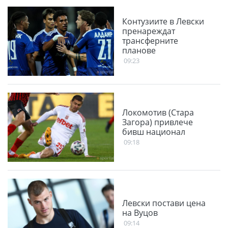
Контузиите в Левски
пренареждат
трансферните
планове
09:23
Локомотив (Стара
Загора) привлече
бивш национал
09:18
Левски постави цена
на Вуцов
09:14