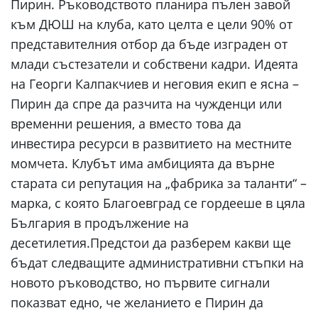
Пирин. Ръководството планира пълен завой
към ДЮШ на клуба, като целта е цели 90% от
представителния отбор да бъде изграден от
млади състезатели и собствени кадри. Идеята
на Георги Калпакчиев и неговия екип е ясна –
Пирин да спре да разчита на чужденци или
временни решения, а вместо това да
инвестира ресурси в развитието на местните
момчета. Клубът има амбицията да върне
старата си репутация на „фабрика за таланти“ –
марка, с която Благоевград се гордееше в цяла
България в продължение на
десетилетия.Предстои да разберем какви ще
бъдат следващите административни стъпки на
новото ръководство, но първите сигнали
показват едно, че желанието е Пирин да