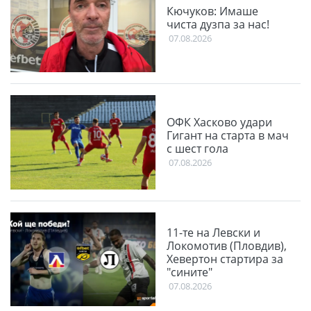
Кючуков: Имаше
чиста дузпа за нас!
07.08.2026
ОФК Хасково удари
Гигант на старта в мач
с шест гола
07.08.2026
11-те на Левски и
Локомотив (Пловдив),
Хевертон стартира за
"сините"
07.08.2026