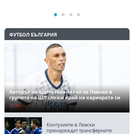
ФУТБОЛ БЪЛГАРИЯ
Авторът на единствения гол за Левски в
групите на ШЛ сложи край на кариерата си
09:30
Контузиите в Левски
пренареждат трансферните