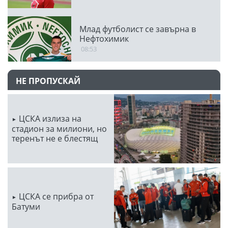
Млад футболист се завърна в
Нефтохимик
08:53
НЕ ПРОПУСКАЙ
ЦСКА излиза на
стадион за милиони, но
теренът не е блестящ
ЦСКА се прибра от
Батуми