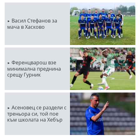
Васил Стефанов за
мача в Хасково
Ференцварош взе
минимална преднина
срещу Гурник
Асеновец се раздели с
треньора си, той пое
към школата на Хебър