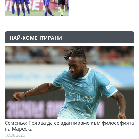
НАЙ-КОМЕНТИРАНИ
Семеньо: Трябва да се адаптираме към философията
Ф
на Мареска
07
07.08.2026