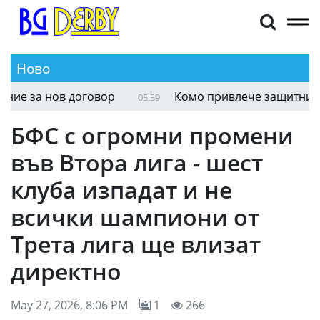
Ново
е за нов договор
Комо привлече защитник от 
05:59
БФС с огромни промени
във Втора лига - шест
клуба изпадат и не
всички шампиони от
Трета лига ще влизат
директно
May 27, 2026, 8:06 PM
1
266