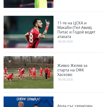
11-те на ЦСКА и
Макаби (Тел Авив),
Питас и Годой водят
атаката
06.08.2026
Живко Желев за
старта на ОФК
Хасково
06.08.2026
Арда със сериозен