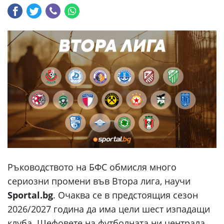
Ръководството на БФС обмисля много
сериозни промени във Втора лига, научи
Sportal.bg
. Очаква се в предстоящия сезон
2026/2027 година да има цели шест изпадащи
клуба. Шефовете на футболната ни централа