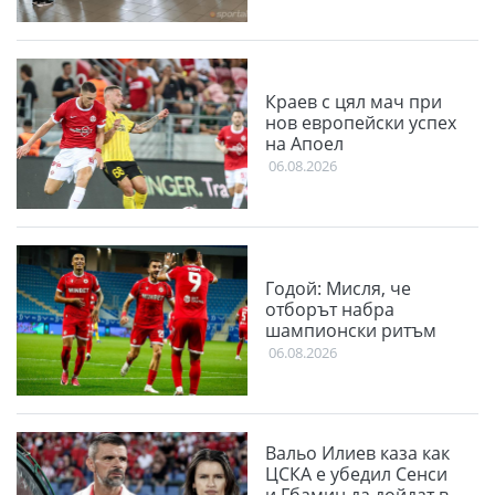
Краев с цял мач при
нов европейски успех
на Апоел
06.08.2026
Годой: Мисля, че
отборът набра
шампионски ритъм
06.08.2026
Вальо Илиев каза как
ЦСКА е убедил Сенси