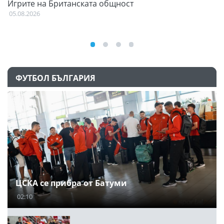
Игрите на Британската общност
н
05.08.2026
03
ФУТБОЛ БЪЛГАРИЯ
ЦСКА се прибра от Батуми
02:10