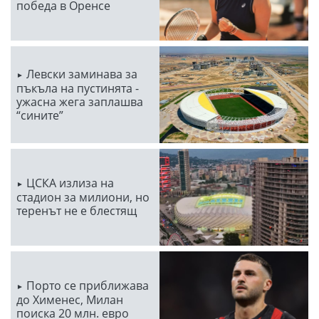
победа в Оренсе
Левски заминава за
пъкъла на пустинята -
ужасна жега заплашва
“сините”
ЦСКА излиза на
стадион за милиони, но
теренът не е блестящ
Порто се приближава
до Хименес, Милан
поиска 20 млн. евро