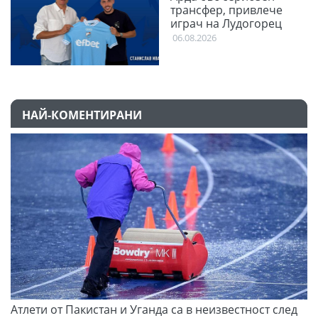
трансфер, привлече
играч на Лудогорец
06.08.2026
НАЙ-КОМЕНТИРАНИ
Атлети от Пакистан и Уганда са в неизвестност след
С