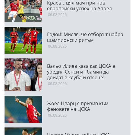
Краев с цял мач при нов
европейски успех на Апоел
06.08.2026
Годой: Мисля, че отборът набра
шампионски ритъм
06.08.2026
Вальо Илиев каза как ЦСКА е
убедил Сенси и Гбамин да
дойдат в клуба и отсече:
Направихме изключителен
06.08.2026
двубой
Жоел Цварц с призив към
феновете на ЦСКА
06.08.2026