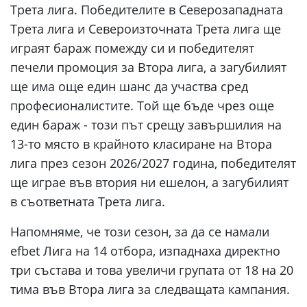
Трета лига. Победителите в Северозападната
Трета лига и Североизточната Трета лига ще
играят бараж помежду си и победителят
печели промоция за Втора лига, а загубилият
ще има още един шанс да участва сред
професионалистите. Той ще бъде чрез още
един бараж - този път срещу завършилия на
13-то място в крайното класиране на Втора
лига през сезон 2026/2027 година, победителят
ще играе във втория ни ешелон, а загубилият
в съответната Трета лига.
Напомняме, че този сезон, за да се намали
efbet Лига на 14 отбора, изпаднаха директно
три състава и това увеличи групата от 18 на 20
тима във Втора лига за следващата кампания.