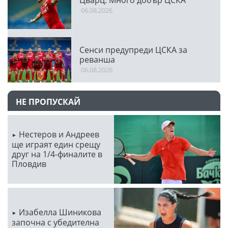
Цварц: Много добър ЦСКА
06.08.2026
Сенси предупреди ЦСКА за
реванша
06.08.2026
НЕ ПРОПУСКАЙ
Нестеров и Андреев
ще играят един срещу
друг на 1/4-финалите в
Пловдив
Изабелла Шиникова
започна с убедителна