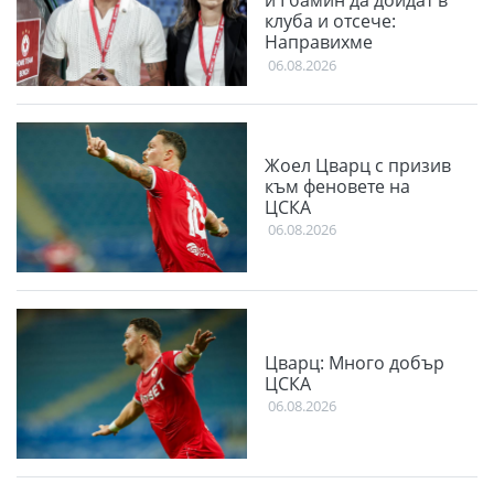
и Гбамин да дойдат в
клуба и отсече:
Направихме
изключителен двубой
06.08.2026
Жоел Цварц с призив
към феновете на
ЦСКА
06.08.2026
Цварц: Много добър
ЦСКА
06.08.2026