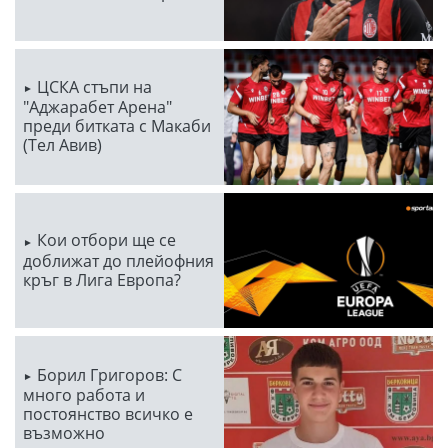
ЦСКА стъпи на
"Аджарабет Арена"
преди битката с Макаби
(Тел Авив)
Кои отбори ще се
доближат до плейофния
кръг в Лига Европа?
Борил Григоров: С
много работа и
постоянство всичко е
възможно