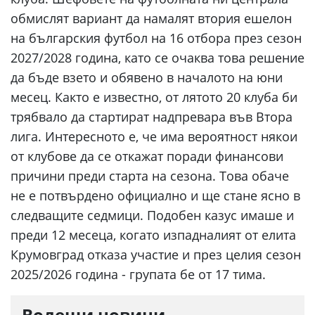
обмислят вариант да намалят втория ешелон
на българския футбол на 16 отбора през сезон
2027/2028 година, като се очаква това решение
да бъде взето и обявено в началото на юни
месец. Както е известно, от лятото 20 клуба би
трябвало да стартират надпревара във Втора
лига. Интересното е, че има вероятност някои
от клубове да се откажат поради финансови
причини преди старта на сезона. Това обаче
не е потвърдено официално и ще стане ясно в
следващите седмици. Подобен казус имаше и
преди 12 месеца, когато изпадналият от елита
Крумовград отказа участие и през целия сезон
2025/2026 година - групата бе от 17 тима.
Водещи новини