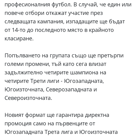
професионалния футбол. В случай, че един или
повече отбори откажат участие през
следващата кампания, изпадащите ще бъдат
от 14-то до последното място в крайното
класиране.
Попълването на групата също ще претърпи
големи промени, тъй като сега влизат
задължително четирите шампиона на
четирите Трети лиги - Югозападната,
Югоизточната, Северозападната и
Североизточната.
Новият формат ще гарантира директна
промоция само на първенците от
Югозападната Трета лига и Югоизточната