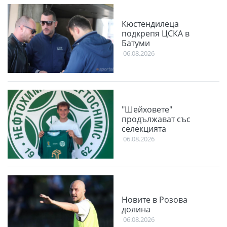
Кюстендилеца
подкрепя ЦСКА в
Батуми
06.08.2026
"Шейховете"
продължават със
селекцията
06.08.2026
Новите в Розова
долина
06.08.2026