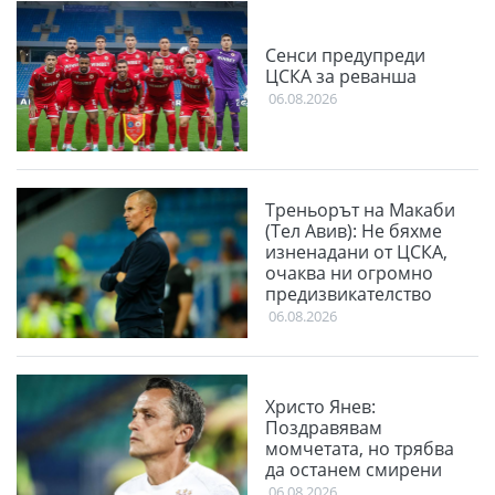
Сенси предупреди
ЦСКА за реванша
06.08.2026
Треньорът на Макаби
(Тел Авив): Не бяхме
изненадани от ЦСКА,
очаква ни огромно
предизвикателство
06.08.2026
Христо Янев:
Поздравявам
момчетата, но трябва
да останем смирени
06.08.2026