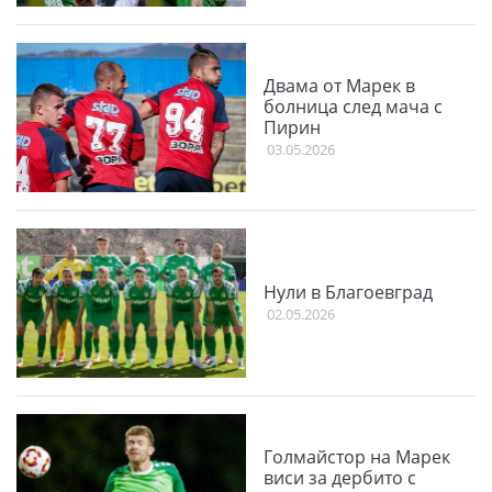
Двама от Марек в
болница след мача с
Пирин
03.05.2026
Нули в Благоевград
02.05.2026
Голмайстор на Марек
виси за дербито с