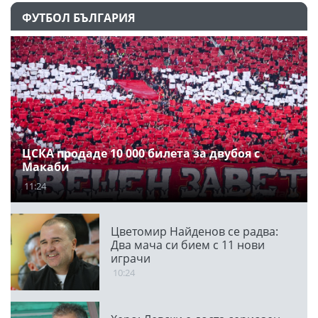
ФУТБОЛ БЪЛГАРИЯ
ЦСКА продаде 10 000 билета за двубоя с
Макаби
11:24
Цветомир Найденов се радва:
Два мача си бием с 11 нови
играчи
10:24