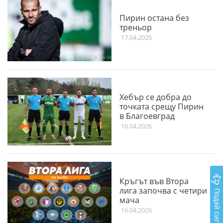
Пирин остана без
треньор
17.04.2026
Хебър се добра до
точката срещу Пирин
в Благоевград
16.04.2026
Кръгът във Втора
лига започва с четири
Подай сигнал
мача
16.04.2026