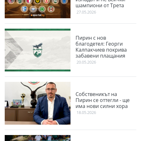
шампиони от Трета
лига ще влизат
27.05.2026
директно
Пирин с нов
благодетел: Георги
Калпакчиев покрива
забавени плащания
20.05.2026
Собственикът на
Пирин се оттегли - ще
има нови силни хора
18.05.2026