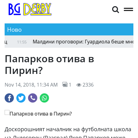
Ново
Малдини проговори: Гуардиола беше много бл
11:55
Папарков отива в
Пирин?
Nov 14, 2018, 11:34 AM
1
2336
Доскорошният началник на футболната школа
на Лудогорец (Разград) Яков Папарков може