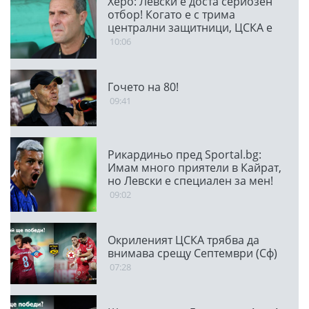
Херо: Левски е доста сериозен
отбор! Когато е с трима
централни защитници, ЦСКА е
много стабилен
10:06
Гочето на 80!
09:41
Рикардиньо пред Sportal.bg:
Имам много приятели в Кайрат,
но Левски е специален за мен!
09:02
Окриленият ЦСКА трябва да
внимава срещу Септември (Сф)
07:28