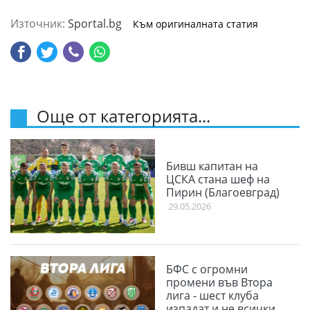
Източник:
Sportal.bg
Към оригиналната статия
Още от категорията...
Бивш капитан на
ЦСКА стана шеф на
Пирин (Благоевград)
29.05.2026
БФС с огромни
промени във Втора
лига - шест клуба
изпадат и не всички