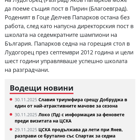
да поеме същия пост в Пирин (Благоевград).
Роденият в Гоце Делчев Папарков остана без
работа, след като напусна директорския пост в
школата на седемкратните шампиони на
България. Папарков седна на горещия стол в
Лудогорец през септември 2012 година и цели
шест години управляваше успешно школата
на разградчани.
Водещи новини
30.11.2025
Славия триумфира срещу Добруджа в
един от най-атрактивните мачове за сезона
30.11.2025
Локо (Пд) с информация за феновете
преди визитата на ЦСКА
29.11.2025
ЦСКА продължава да лети при Янев,
разправи се брутално със Спартак за седма