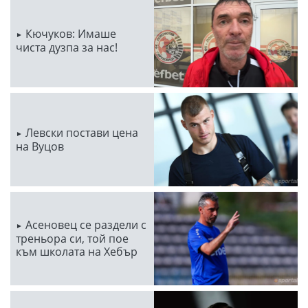
Кючуков: Имаше
чиста дузпа за нас!
Левски постави цена
на Вуцов
Асеновец се раздели с
треньора си, той пое
към школата на Хебър