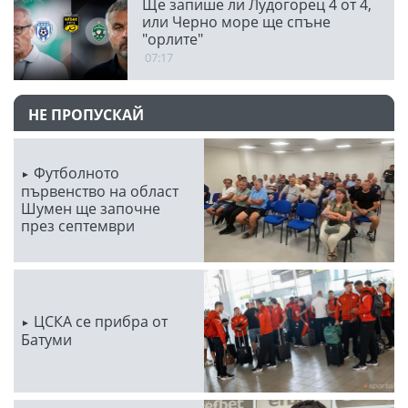
Ще запише ли Лудогорец 4 от 4,
или Черно море ще спъне
"орлите"
07:17
НЕ ПРОПУСКАЙ
Футболното
първенство на област
Шумен ще започне
през септември
ЦСКА се прибра от
Батуми