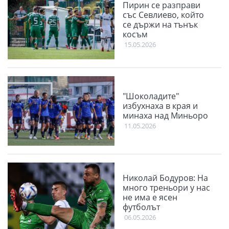
Пирин се разправи
със Севлиево, който
се държи на тънък
косъм
15.05.2026
"Шоколадите"
избухнаха в края и
минаха над Миньоро
11.05.2026
Николай Бодуров: На
много треньори у нас
не има е ясен
футболът
06.05.2026