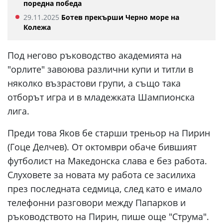
поредна победа
29.11.2025
Ботев прекърши Черно море на
Колежа
Под негово ръководство академията на
"орлите" завоюва различни купи и титли в
няколко възрастови групи, а също така
отборът игра и в младежката Шампионска
лига.
Преди това Яков бе старши треньор на Пирин
(Гоце Делчев). От октомври обаче бившият
футболист на Македонска слава е без работа.
Слуховете за новата му работа се засилиха
през последната седмица, след като е имало
телефонни разговори между Папарков и
ръководството на Пирин, пише още "Струма".