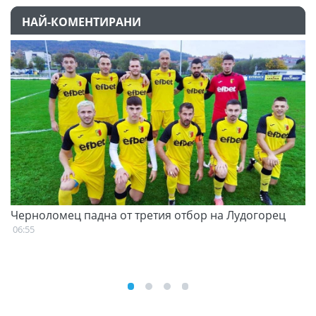
НАЙ-КОМЕНТИРАНИ
Черноломец падна от третия отбор на Лудогорец
С
н
06:55
07