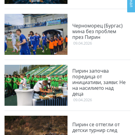
Черноморец (Бургас)
мина без проблем
през Пирин
09.04.2026
Пирин започва
поредица от
инициативи, заяви: Не
на насилието над
деца
09.04.2026
Пирин се оттегли от
детски турнир след