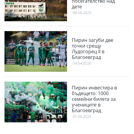
посегателство над
дете
08.04.2026
Пирин загуби две
точки срещу
Лудогорец II в
Благоевград
04.04.2026
Пирин инвестира в
бъдещето: 1000
семейни билета за
учениците в
Благоевград
01.04.2026