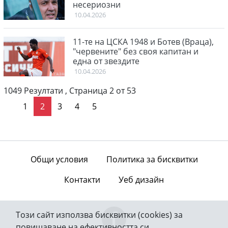
несериозни
10.04.2026
11-те на ЦСКА 1948 и Ботев (Враца),
"червените" без своя капитан и
една от звездите
10.04.2026
1049 Резултати , Страница 2 от 53
пътва стр.
последна стр.
1
2
3
4
5
Общи условия
Политика за бисквитки
Контакти
Уеб дизайн
Този сайт използва бисквитки (cookies) за
повишаване на ефективността си.