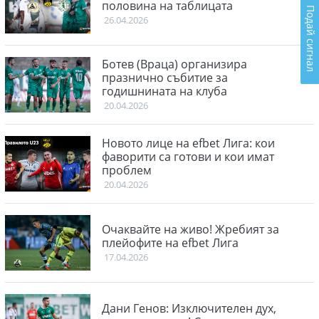
половина на таблицата
Подай сигнал
26.04.2026
Ботев (Враца) организира
празнично събитие за
годишнината на клуба
20.04.2026
Новото лице на efbet Лига: кои
фаворити са готови и кои имат
проблем
20.04.2026
Очаквайте на живо! Жребият за
плейофите на efbet Лига
17.04.2026
Дани Генов: Изключителен дух,