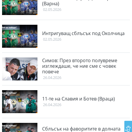
(Варна)
02.05.2026
Интригуващ сблъсък под Околчица
02.05.2026
Симов: През второто полувреме
изглеждаше, че ние сме с човек
повече
26.04.2026
11-те на Славия и Ботев (Враца)
26.04.2026
Сблъсък на фаворитите в долната