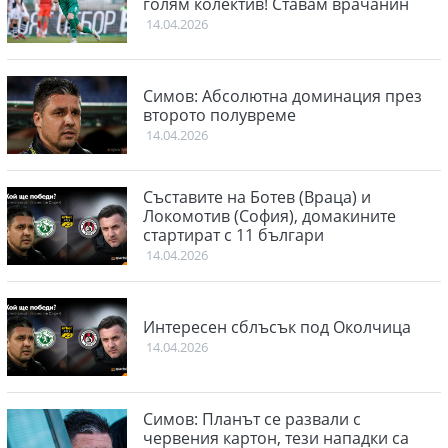
голям колектив! Ставам врачанин
14.04.2026
Симов: Абсолютна доминация през
второто полувреме
14.04.2026
Съставите на Ботев (Враца) и
Локомотив (София), домакините
стартират с 11 българи
14.04.2026
Интересен сблъсък под Околчица
14.04.2026
Симов: Планът се развали с
червения картон, тези нападки са