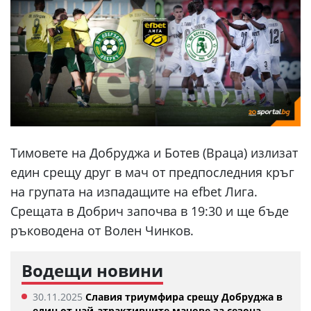
Тимовете на Добруджа и Ботев (Враца) излизат
един срещу друг в мач от предпоследния кръг
на групата на изпадащите на efbet Лига.
Срещата в Добрич започва в 19:30 и ще бъде
ръководена от Волен Чинков.
Водещи новини
30.11.2025
Славия триумфира срещу Добруджа в
един от най-атрактивните мачове за сезона