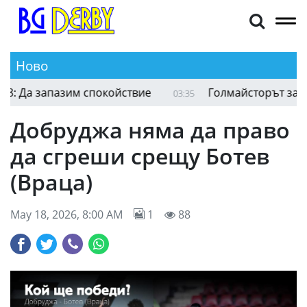
Ново
Иняки Пеня след равенството с ЦСКА 1948: Да 
03:58
Добруджа няма да право
да сгреши срещу Ботев
(Враца)
May 18, 2026, 8:00 AM
1
88