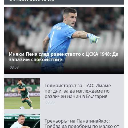
Иняки Пеня след равенството с ЦСКА 1948: Да
запазим спокойствие
03:58
Голмайсторът за ПАО: Имаме
пет дни, за да изглеждаме по
различен начин в България
03:35
Треньорът на Панатинайкос:
Трябва да подобрим по малко от