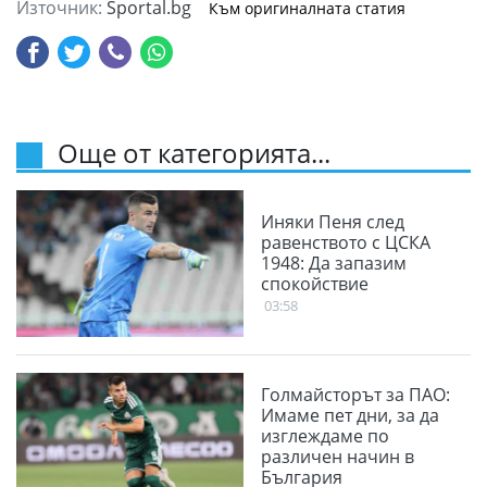
Източник:
Sportal.bg
Към оригиналната статия
Още от категорията...
Иняки Пеня след
равенството с ЦСКА
1948: Да запазим
спокойствие
03:58
Голмайсторът за ПАО:
Имаме пет дни, за да
изглеждаме по
различен начин в
България