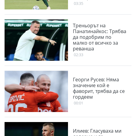
03:35
Треньорът на
Панатинайкос: Трябва
да подобрим по
малко от всичко за
реванша
02:33
Георги Русев: Няма
значение кой е
фаворит, трябва да се
гордеем
00:01
Илиев: Гласуваха ми