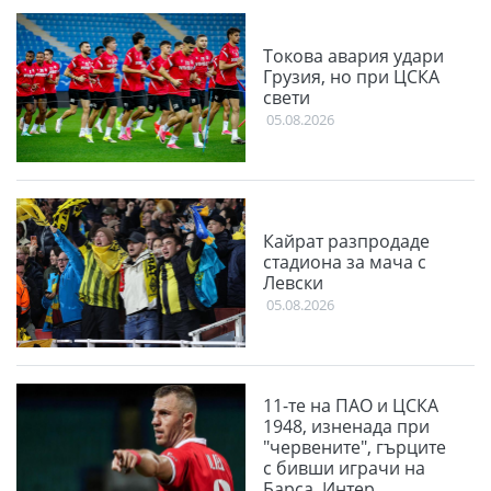
Токова авария удари
Грузия, но при ЦСКА
свети
05.08.2026
Кайрат разпродаде
стадиона за мача с
Левски
05.08.2026
11-те на ПАО и ЦСКА
1948, изненада при
"червените", гърците
с бивши играчи на
Барса, Интер,