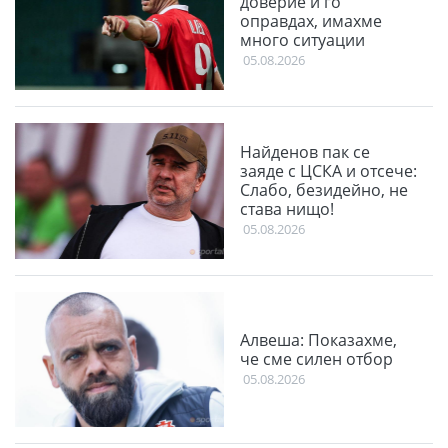
доверие и го
оправдах, имахме
много ситуации
05.08.2026
Найденов пак се
заяде с ЦСКА и отсече:
Слабо, безидейно, не
става нищо!
05.08.2026
Алвеша: Показахме,
че сме силен отбор
05.08.2026