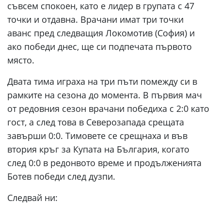
съвсем спокоен, като е лидер в групата с 47
точки и отдавна. Врачани имат три точки
аванс пред следващия Локомотив (София) и
ако победи днес, ще си подпечата първото
място.
Двата тима играха на три пъти помежду си в
рамките на сезона до момента. В първия мач
от редовния сезон врачани победиха с 2:0 като
гост, а след това в Северозапада срещата
завърши 0:0. Тимовете се срещнаха и във
втория кръг за Купата на България, когато
след 0:0 в редонвото време и продълженията
Ботев победи след дузпи.
Следвай ни: