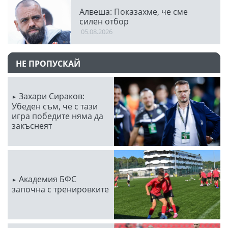
Алвеша: Показахме, че сме
силен отбор
05.08.2026
НЕ ПРОПУСКАЙ
Захари Сираков:
Убеден съм, че с тази
игра победите няма да
закъснеят
Академия БФС
започна с тренировките