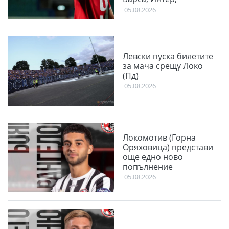
Ливърпул и Ман
05.08.2026
Юнайтед
Левски пуска билетите
за мача срещу Локо
(Пд)
05.08.2026
Локомотив (Горна
Оряховица) представи
още едно ново
попълнение
05.08.2026