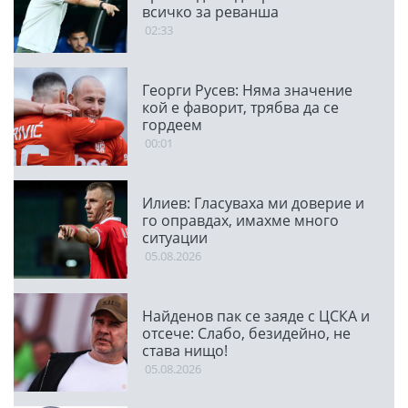
всичко за реванша
02:33
Георги Русев: Няма значение
кой е фаворит, трябва да се
гордеем
00:01
Илиев: Гласуваха ми доверие и
го оправдах, имахме много
ситуации
05.08.2026
Найденов пак се заяде с ЦСКА и
отсече: Слабо, безидейно, не
става нищо!
05.08.2026