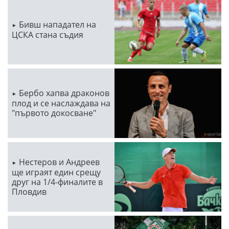
Бивш нападател на
ЦСКА стана съдия
Бербо хапва драконов
плод и се наслаждава на
"първото докосване"
Нестеров и Андреев
ще играят един срещу
друг на 1/4-финалите в
Пловдив