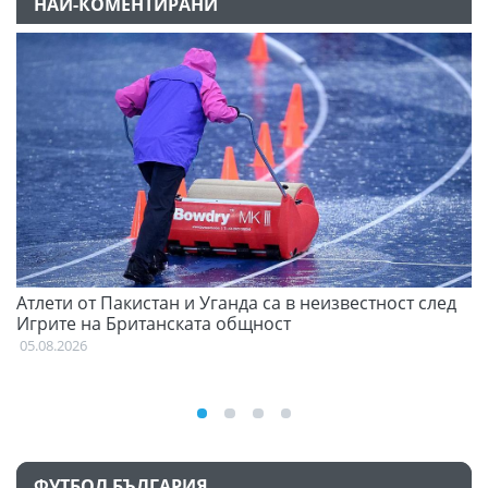
НАЙ-КОМЕНТИРАНИ
Атлети от Пакистан и Уганда са в неизвестност след
Д
Игрите на Британската общност
05
05.08.2026
ФУТБОЛ БЪЛГАРИЯ