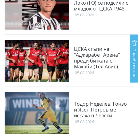
Локо (ГО) се подсили с
младок от ЦСКА 1948
05.08.2026
ЦСКА стъпи на
Подай сигнал
"Аджарабет Арена"
преди битката с
Макаби (Тел Авив)
05.08.2026
Тодор Неделев: Гонзо
и Ясен Петров ме
искаха в Левски
05.08.2026