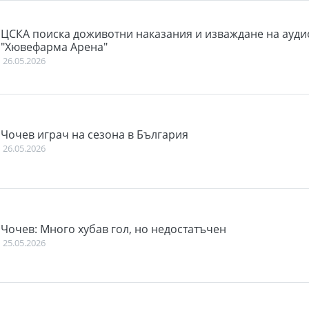
ЦСКА поиска доживотни наказания и изваждане на ауди
"Хювефарма Арена"
26.05.2026
Чочев играч на сезона в България
26.05.2026
Чочев: Много хубав гол, но недостатъчен
25.05.2026