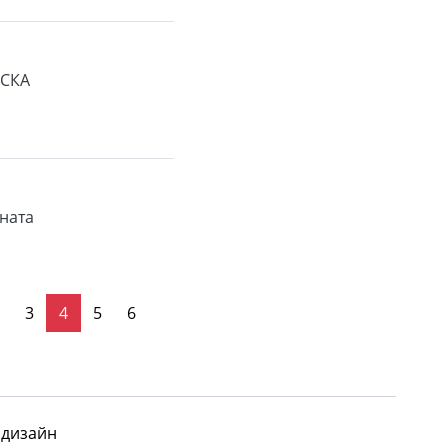
ЦСКА
ената
а стр.
последна стр.
2
3
4
5
6
 дизайн