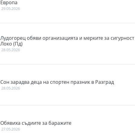
Европа
29.05.2026
Лудогорец обяви организацията и мерките за сигурност
Локо (Пд)
28.05.2026
Сон зарадва деца на спортен празник в Разград
28.05.2026
Обявиха съдиите за баражите
27.05.2026