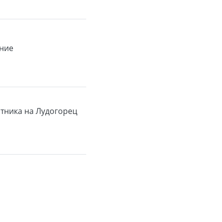
ение
итника на Лудогорец