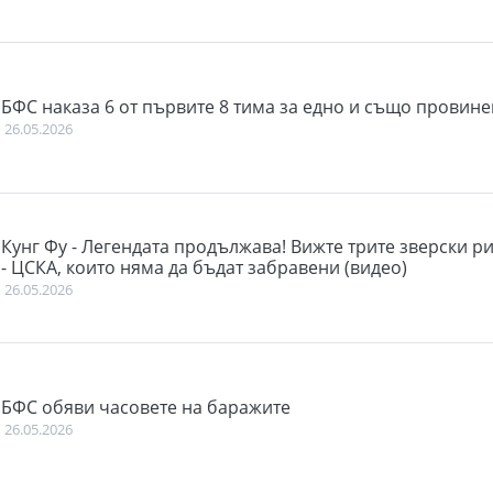
БФС наказа 6 от първите 8 тима за едно и също провин
26.05.2026
Кунг Фу - Легендата продължава! Вижте трите зверски р
- ЦСКА, които няма да бъдат забравени (видео)
26.05.2026
БФС обяви часовете на баражите
26.05.2026