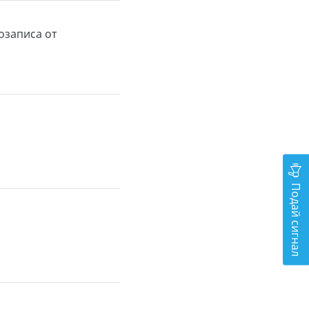
озаписа от
Подай сигнал