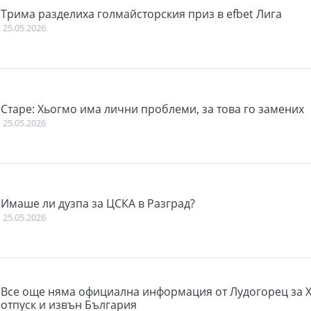
Трима разделиха голмайсторския приз в efbet Лига
25.05.2026
Старе: Хьогмо има лични проблеми, за това го замених
25.05.2026
Имаше ли дузпа за ЦСКА в Разград?
25.05.2026
Все още няма официална информация от Лудогорец за Х
отпуск и извън България