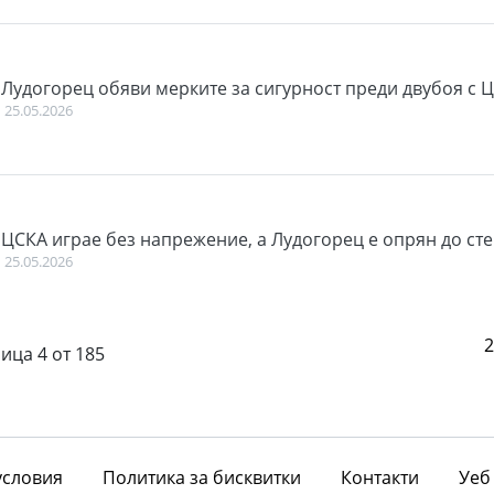
Лудогорец обяви мерките за сигурност преди двубоя с 
25.05.2026
ЦСКА играе без напрежение, а Лудогорец е опрян до ст
25.05.2026
пътв
ица 4 от 185
словия
Политика за бисквитки
Контакти
Уеб