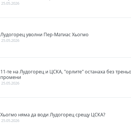
25.05.2026
Лудогорец уволни Пер-Матиас Хьогмо
25.05.2026
11-те на Лудогорец и ЦСКА, "орлите" останаха без треньо
промени
25.05.2026
Хьогмо няма да води Лудогорец срещу ЦСКА?
25.05.2026