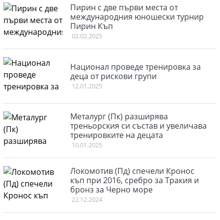
Пирин с две първи места от
международния юношески турнир
Пирин Къп
02.02.2025
Национал проведе тренировка за
деца от рискови групи
12.01.2025
Металург (Пк) разширява
треньорския си състав и увеличава
тренировките на децата
10.01.2025
Локомотив (Пд) спечели Кронос
къп при 2016, сребро за Тракия и
бронз за Черно море
22.12.2024