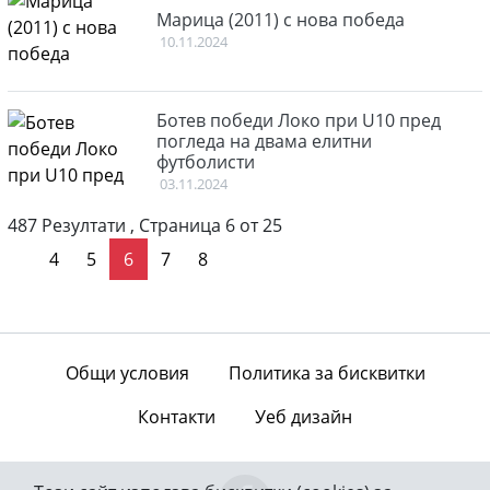
Марица (2011) с нова победа
10.11.2024
Ботев победи Локо при U10 пред
погледа на двама елитни
футболисти
03.11.2024
487 Резултати , Страница 6 от 25
пътва стр.
последна стр.
4
5
6
7
8
Общи условия
Политика за бисквитки
Контакти
Уеб дизайн