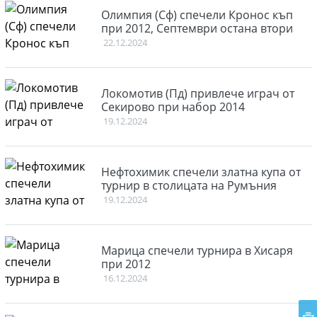
Олимпия (Сф) спечели Кронос къп
при 2012, Септември остана втори
22.12.2024
Локомотив (Пд) привлече играч от
Секирово при набор 2014
19.12.2024
Нефтохимик спечели златна купа от
турнир в столицата на Румъния
19.12.2024
Марица спечели турнира в Хисаря
при 2012
16.12.2024