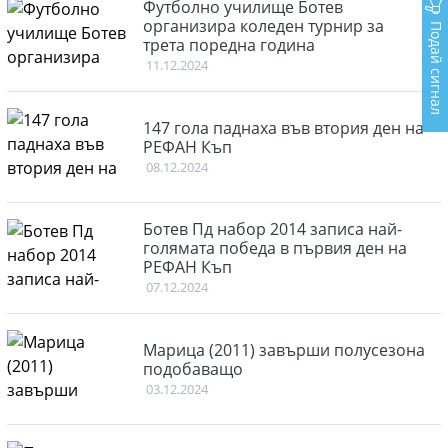
Футболно училище Ботев
организира коледен турнир за
Подай сигнал
трета поредна година
11.12.2024
147 гола паднаха във втория ден на
РЕФАН Къп
08.12.2024
Ботев Пд набор 2014 записа най-
голямата победа в първия ден на
РЕФАН Къп
07.12.2024
Марица (2011) завърши полусезона
подобаващо
03.12.2024