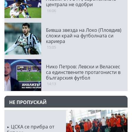
централа не одобри
транспарант
16:06
Бивша звезда на Локо (Пловдив)
сложи край на футболната си
кариера
15:05
Нико Петров: Левски и Веласкес
са единствените протагонисти в
българския футбол
14:13
НЕ ПРОПУСКАЙ
ЦСКА се прибра от