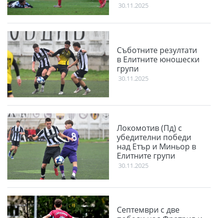
30.11.2025
Съботните резултати
в Елитните юношески
групи
30.11.2025
Локомотив (Пд) с
убедителни победи
над Етър и Миньор в
Елитните групи
30.11.2025
Септември с две