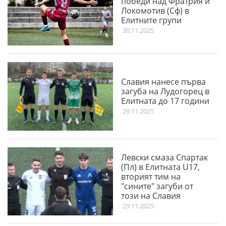
победи над Фратрия и
Локомотив (Сф) в
Елитните групи
30.11.2025
Славия нанесе първа
загуба на Лудогорец в
Елитната до 17 години
29.11.2025
Левски смаза Спартак
(Пл) в Елитната U17,
вторият тим на
"сините" загуби от
този на Славия
29.11.2025