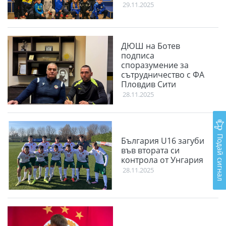
29.11.2025
ДЮШ на Ботев
подписа
споразумение за
сътрудничество с ФА
Пловдив Сити
28.11.2025
Подай сигнал
България U16 загуби
във втората си
контрола от Унгария
28.11.2025