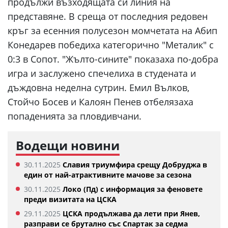
продължи възходящата си линия на
представяне. В среща от последния редовен
кръг за есенния полусезон момчетата на Абип
Конедарев победиха категорично "Металик" с
0:3 в Сопот. "Жълто-сините" показаха по-добра
игра и заслужено спечелиха в студената и
дъждовна неделна сутрин. Емил Вълков,
Стойчо Босев и Калоян Пенев отбелязаха
попаденията за пловдивчани.
Водещи новини
30.11.2025
Славия триумфира срещу Добруджа в
един от най-атрактивните мачове за сезона
30.11.2025
Локо (Пд) с информация за феновете
преди визитата на ЦСКА
29.11.2025
ЦСКА продължава да лети при Янев,
разправи се брутално със Спартак за седма