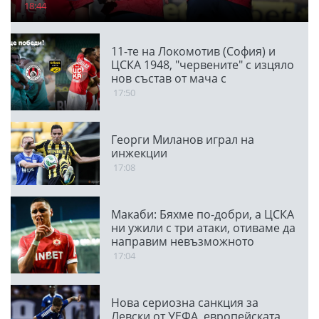
18:44
11-те на Локомотив (София) и
ЦСКА 1948, "червените" с изцяло
нов състав от мача с
Панатинайкос
17:50
Георги Миланов играл на
инжекции
17:08
Макаби: Бяхме по-добри, а ЦСКА
ни ужили с три атаки, отиваме да
направим невъзможното
17:04
Нова сериозна санкция за
Левски от УЕФА, европейската