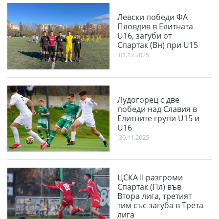
Левски победи ФА
Пловдив в Елитната
U16, загуби от
Спартак (Вн) при U15
01.12.2025
Лудогорец с две
победи над Славия в
Елитните групи U15 и
U16
30.11.2025
ЦСКА II разгроми
Спартак (Пл) във
Втора лига, третият
тим със загуба в Трета
лига