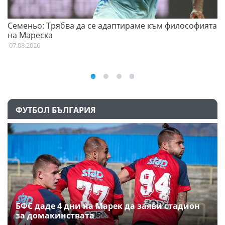
Семеньо: Трябва да се адаптираме към философията
Ф
на Мареска
07
07.08.2026
ФУТБОЛ БЪЛГАРИЯ
БФС даде 4 дни на Марек да заяви стадион
за домакинствата