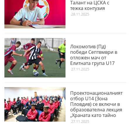
Талант на ЦСКА с
тежка контузия
28.11.2025
Локомотив (Пд)
победи Септвмври в
отложен мач от
Елитната група U17
27.11.2025
Проектонационалният
отбор U14 (Зона
Пловдив) се включи в
образователна лекция
„Храната като тайно
оръжие“
27.11.2025