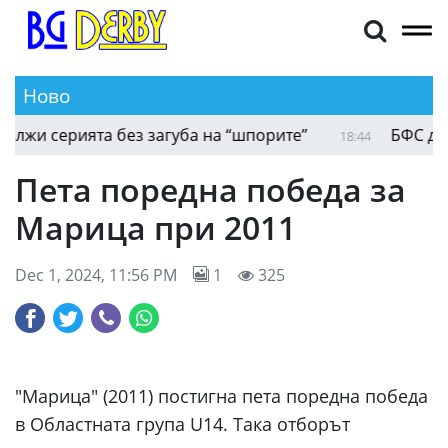
Ново
 серията без загуба на “шпорите”
БФС даде 4
18:44
Пета поредна победа за
Марица при 2011
Dec 1, 2024, 11:56 PM
1
325
"Марица" (2011) постигна пета поредна победа
в Областната група U14. Така отборът