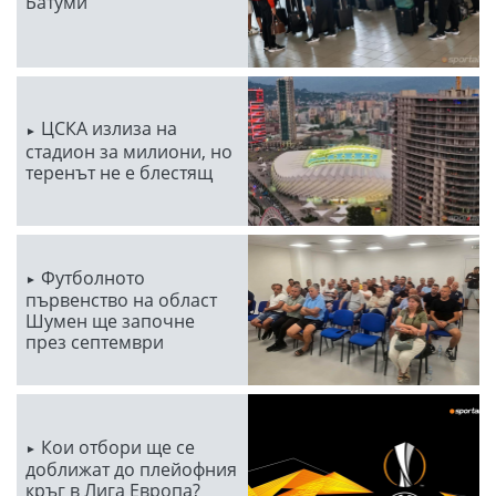
Батуми
ЦСКА излиза на
стадион за милиони, но
теренът не е блестящ
Футболното
първенство на област
Шумен ще започне
през септември
Кои отбори ще се
доближат до плейофния
кръг в Лига Европа?