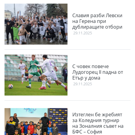
Славия разби Левски
на Герена при
дублиращите отбори
29.11.2025
С човек повече
Лудогорец II падна от
Етър у дома
29.11.2025
Изтеглен бе жребият
за Коледния турнир
на Зоналния съвет на
БФС – София