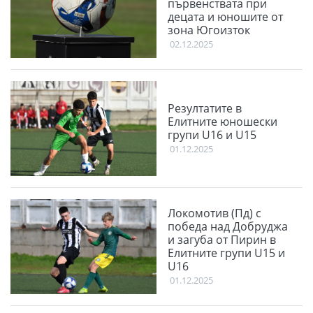
първенствата при
децата и юношите от
зона Югоизток
02.12.2025
Резултатите в
Елитните юношески
групи U16 и U15
01.12.2025
Локомотив (Пд) с
победа над Добруджа
и загуба от Пирин в
Елитните групи U15 и
U16
01.12.2025