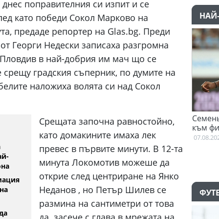
днес поправителния си изпит и се
НАЙ
след като победи Сокол Марково на
та, предаде репортер на Glas.bg. Преди
 от Георги Недески записаха разгромна
в Пловдив в най-добрия им мач що се
 срещу градския съперник, по думите на
белите наложиха волята си над Сокол
р вече тренира
Семеньо: Трябва да с
Срещата започна равностойно,
към философията на М
.2026
като домакините имаха лек
07.08.2026
а
превес в първите минути. В 12-та
ай-
минута Локомотив можеше да
она
открие след центриране на Янко
мация
Неданов , но Петър Шилев се
на
ФУТ
размина на сантиметри от това
да
да засече с глава в мрежата на