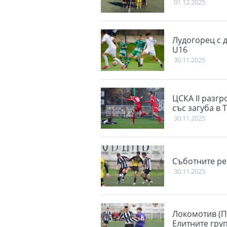
01.12.2025
Лудогорец с 
U16
30.11.2025
ЦСКА II разгр
със загуба в 
30.11.2025
Съботните ре
30.11.2025
Локомотив (П
Елитните гру