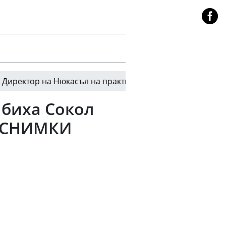
р на Нюкасъл на практика потвърди трансфера на Брун
 биха Сокол
а СНИМКИ