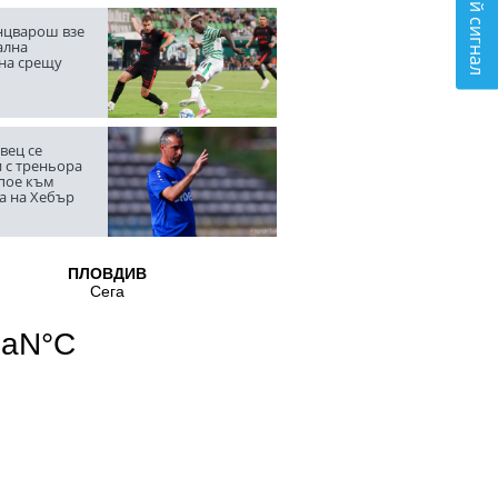
Подай сигнал
цварош взе
ална
на срещу
вец се
 с треньора
 пое към
а на Хебър