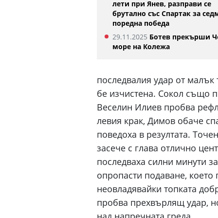
лети при Янев, разправи се
брутално със Спартак за сед
поредна победа
29.11.2025
Ботев прекърши Ч
море на Колежа
последвалия удар от малък 
бе изчистена. Сокол също по
Веселин Илиев пробва рефле
левия крак, Димов обаче спа
поведоха в резултата. Точе
засече с глава отлично цен
последваха силни минути за
опропасти подаване, което 
неовладявайки топката добр
пробва прехвърлящ удар, н
над напречната греда.