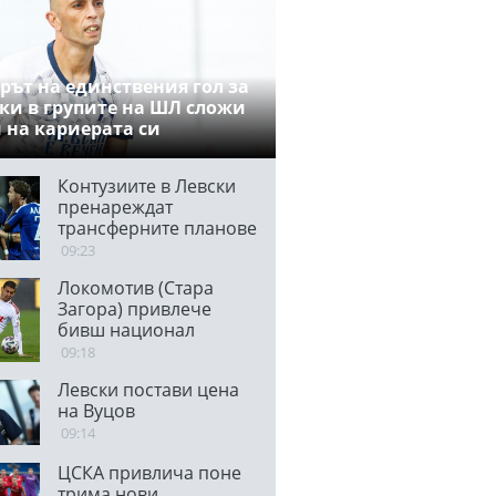
рът на единствения гол за
ки в групите на ШЛ сложи
 на кариерата си
Контузиите в Левски
пренареждат
трансферните планове
09:23
Локомотив (Стара
Загора) привлече
бивш национал
09:18
Левски постави цена
на Вуцов
09:14
ЦСКА привлича поне
трима нови