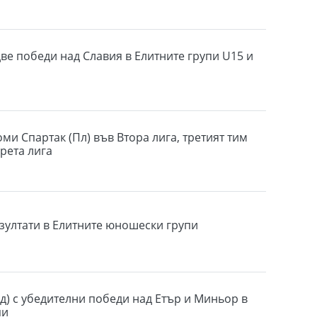
две победи над Славия в Елитните групи U15 и
оми Спартак (Пл) във Втора лига, третият тим
Трета лига
зултати в Елитните юношески групи
д) с убедителни победи над Етър и Миньор в
пи