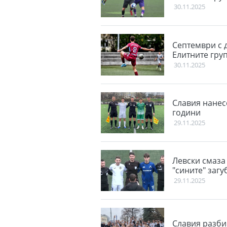
30.11.2025
Септември с 
Елитните гру
30.11.2025
Славия нанес
години
29.11.2025
Левски смаза 
"сините" загу
29.11.2025
Славия разби