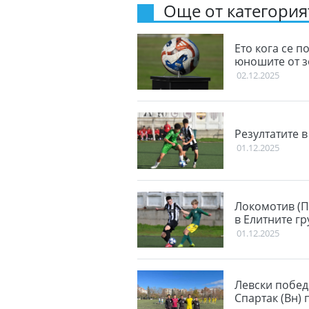
Още от категорият
Ето кога се п
юношите от 
02.12.2025
Резултатите 
01.12.2025
Локомотив (П
в Елитните гр
01.12.2025
Левски побед
Спартак (Вн) 