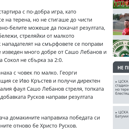
тартира с по-добра игра, като
 на терена, но не стигаше до чисти
ерно-белите можеше да покачат резултата,
бележи, стреляйки от малкото
ак нападателят на смърфовете се поправи
е изведен много добре от Сашо Лебанов и
 Сокол не сбърка за 2:0.
НЕ 
анаха с човек по малко. Георги
щия се Иво Кръстев и получи директен
ЦСКА 
стадион
алия фаул Сашо Лебанов стреля, топката
но тере
блестя
 добавката Русков направи резултата
ЦСКА 
Батуми
мача домакините направиха победата си
ните отново бе Христо Русков.