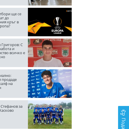
тбори ще се
ат до
ния кръг в
вропа?
 Григоров: С
работа и
ство всичко е
жно
ално:
л продаде
халф на
н
 Стефанов за
 Хасково