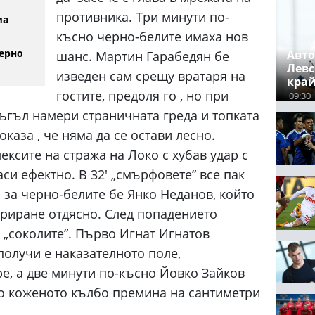
противника. Три минути по-
ма
късно черно-белите имаха нов
ерно
Авто
шанс. Мартин Гарабедян бе
Левс
изведен сам срещу вратаря на
край
гостите, предоля го , но при
09:30
ъгъл намери страничната греда и топката
каза , че няма да се остави лесно.
ксите на стража на Локо с хубав удар с
си ефектно. В 32' „смърфовете” все пак
н за черно-белите бе Янко Неданов, който
триране отдясно. След попадението
 „соколите”. Първо Игнат Игнатов
получи е наказателното поле,
е, а две минути по-късно Йовко Зайков
о коженото кълбо премина на сантиметри