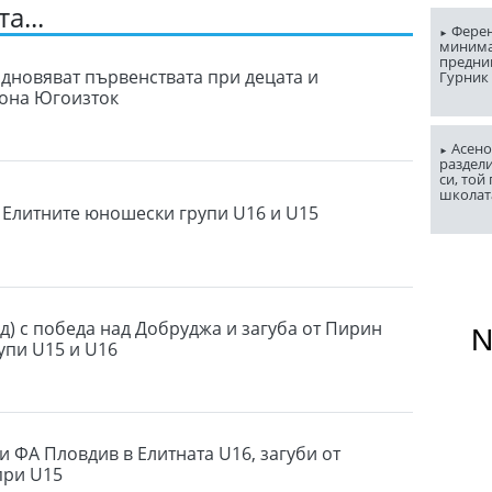
а...
Ферен
миним
предни
одновяват първенствата при децата и
Гурник
зона Югоизток
Асено
раздели
си, той
школат
в Елитните юношески групи U16 и U15
д) с победа над Добруджа и загуба от Пирин
упи U15 и U16
и ФА Пловдив в Елитната U16, загуби от
при U15