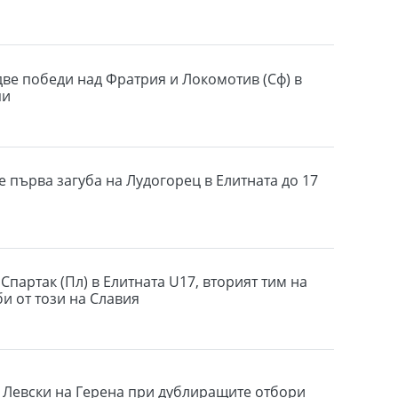
две победи над Фратрия и Локомотив (Сф) в
пи
е първа загуба на Лудогорец в Елитната до 17
Спартак (Пл) в Елитната U17, вторият тим на
би от този на Славия
 Левски на Герена при дублиращите отбори