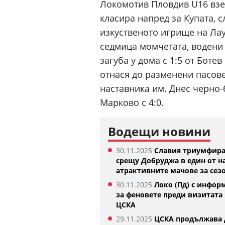
Локомотив Пловдив U16 взе 
класира напред за Купата, 
изкуственото игрище на Лау
седмица момчетата, водени
загуба у дома с 1:5 от Боте
отнася до разменени пасове
наставника им. Днес черно-
Марково с 4:0.
Къри няма намерение да напуска
Сине
Водещи новини
Голдън Стейт Уориърс
07.08
07.08.2026
30.11.2025
Славия триумфир
срещу Добруджа в един от н
атрактивните мачове за сез
30.11.2025
Локо (Пд) с инфор
за феновете преди визитата 
ЦСКА
29.11.2025
ЦСКА продължава 