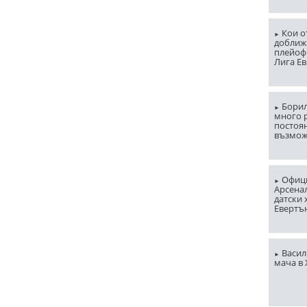
Кои о
доближ
плейоф
Лига Е
Борил
много 
постоян
възмо
Офици
Арсена
датски 
Евертъ
Васил
мача в