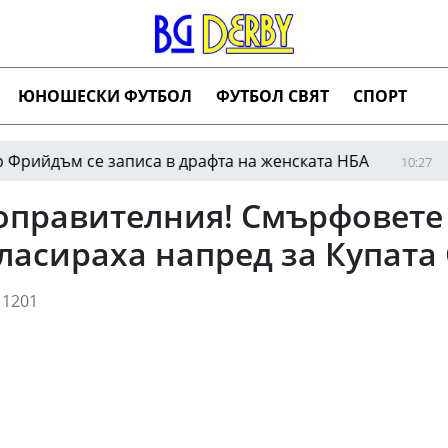
ЮНОШЕСКИ ФУТБОЛ
ФУТБОЛ СВЯТ
СПОРТ
м се записа в драфта на женската НБА
Директо
10:27
поправителния! Смърфовете
класираха напред за Купат
1201