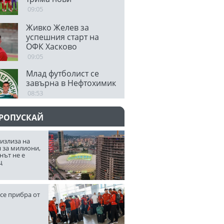
09:05
Живко Желев за
успешния старт на
ОФК Хасково
09:05
Млад футболист се
завърна в Нефтохимик
08:53
ПРОПУСКАЙ
излиза на
 за милиони,
нът не е
щ
се прибра от