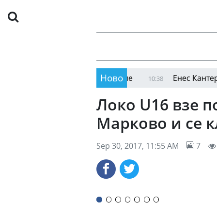
Ново
законно носене на оръжие
Енес Кантер Фрийдъ
10:38
Локо U16 взе 
Марково и се 
Sep 30, 2017, 11:55 AM
7