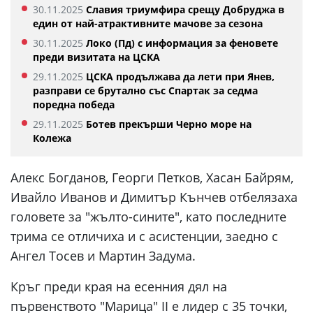
30.11.2025
Славия триумфира срещу Добруджа в
един от най-атрактивните мачове за сезона
30.11.2025
Локо (Пд) с информация за феновете
преди визитата на ЦСКА
29.11.2025
ЦСКА продължава да лети при Янев,
разправи се брутално със Спартак за седма
поредна победа
29.11.2025
Ботев прекърши Черно море на
Колежа
Алекс Богданов, Георги Петков, Хасан Байрям,
Ивайло Иванов и Димитър Кънчев отбелязаха
головете за "жълто-сините", като последните
трима се отличиха и с асистенции, заедно с
Ангел Тосев и Мартин Задума.
Кръг преди края на есенния дял на
първенството "Марица" II е лидер с 35 точки,