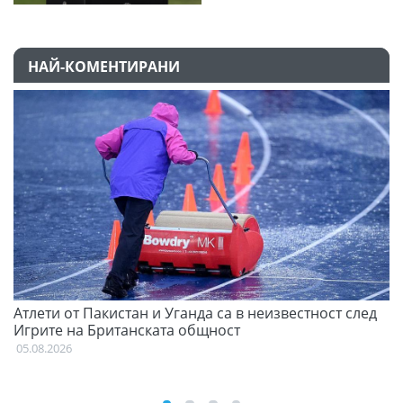
НАЙ-КОМЕНТИРАНИ
Атлети от Пакистан и Уганда са в неизвестност след
Д
Игрите на Британската общност
05
05.08.2026