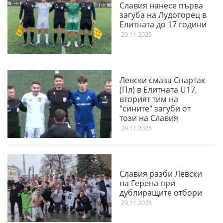
Славия нанесе първа
загуба на Лудогорец в
Елитната до 17 години
29.11.2025
Левски смаза Спартак
(Пл) в Елитната U17,
вторият тим на
"сините" загуби от
този на Славия
29.11.2025
Славия разби Левски
на Герена при
дублиращите отбори
29.11.2025