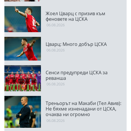
Жоел Цварц с призив към
феновете на ЦСКА
06.08.2026
Цварц: Много добър ЦСКА
06.08.2026
Сенси предупреди ЦСКА за
реванша
06.08.2026
Треньорът на Макаби (Тел Авив):
Не бяхме изненадани от ЦСКА,
очаква ни огромно
предизвикателство
06.08.2026