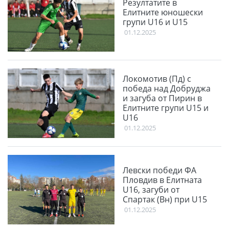
Резултатите в
Елитните юношески
групи U16 и U15
01.12.2025
Локомотив (Пд) с
победа над Добруджа
и загуба от Пирин в
Елитните групи U15 и
U16
01.12.2025
Левски победи ФА
Пловдив в Елитната
U16, загуби от
Спартак (Вн) при U15
01.12.2025