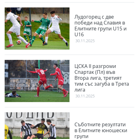
Лудогорец с две
победи над Славия в
Елитните групи U15 и
U16
30.11.2025
ЦСКА II разгроми
Спартак (Пл) във
Втора лига, третият
тим със загуба в Трета
лига
30.11.2025
Съботните резултати
в Елитните юношески
групи