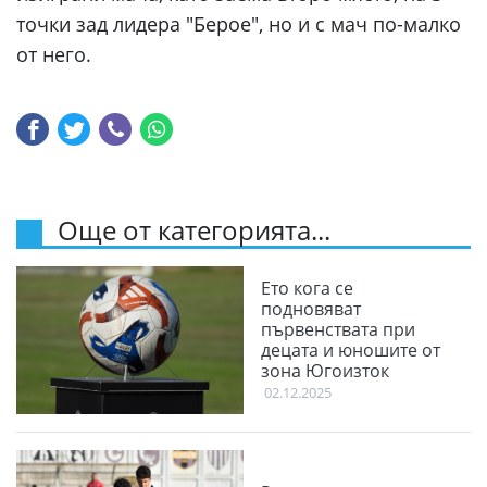
точки зад лидера "Берое", но и с мач по-малко
от него.
Още от категорията...
Ето кога се
подновяват
първенствата при
децата и юношите от
зона Югоизток
02.12.2025