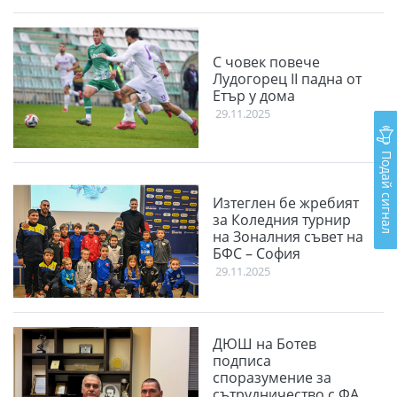
С човек повече
Лудогорец II падна от
Етър у дома
29.11.2025
Подай сигнал
Изтеглен бе жребият
за Коледния турнир
на Зоналния съвет на
БФС – София
29.11.2025
ДЮШ на Ботев
подписа
споразумение за
сътрудничество с ФА