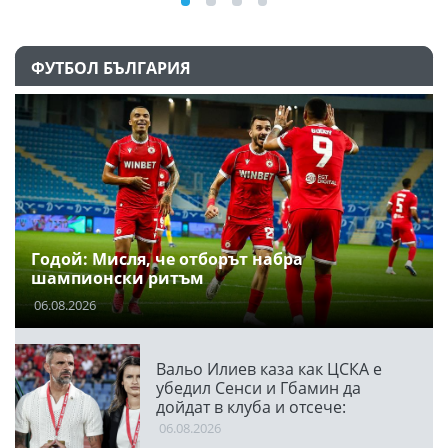
ФУТБОЛ БЪЛГАРИЯ
Годой: Мисля, че отборът набра
шампионски ритъм
06.08.2026
Вальо Илиев каза как ЦСКА е
убедил Сенси и Гбамин да
дойдат в клуба и отсече:
Направихме изключителен
06.08.2026
двубой