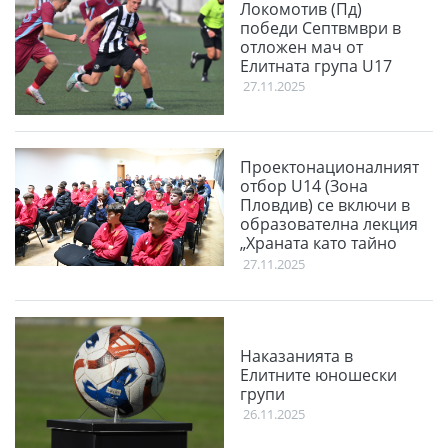
Локомотив (Пд)
победи Септвмври в
отложен мач от
Елитната група U17
27.11.2025
Проектонационалният
отбор U14 (Зона
Пловдив) се включи в
образователна лекция
„Храната като тайно
оръжие“
27.11.2025
Наказанията в
Елитните юношески
групи
26.11.2025