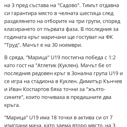
на 3 пред състава на "Садово". Тимът отдавна
си гарантира място в челната шестица след
разделянето на отборите на три групи, според
класирането от първата фаза. В последния за
годината кръг маричани ще гостуват на ФК
"Труд". Мачът е на 30 ноември.
В сряда, "Марица" U19 постигна победа с 1:2
като гост на "Атлетик (Куклен). Мачът бе от
последния редовен кръг в Зонална група U19 и
се игра на стадиона в Куклен. Димитър Кънчев
и Иван Коспартов бяха точни за "жълто-
сините", които почиваха в предишните два
кръга.
"Марица" U19 има 18 точки в актива си от 7
изиграни мача, като заема второ място, на 3