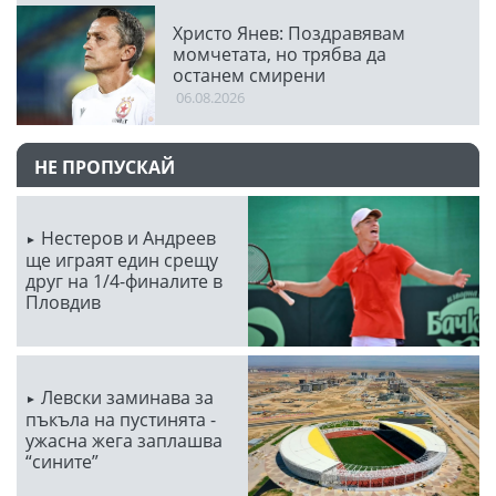
Христо Янев: Поздравявам
момчетата, но трябва да
останем смирени
06.08.2026
НЕ ПРОПУСКАЙ
Нестеров и Андреев
ще играят един срещу
друг на 1/4-финалите в
Пловдив
Левски заминава за
пъкъла на пустинята -
ужасна жега заплашва
“сините”