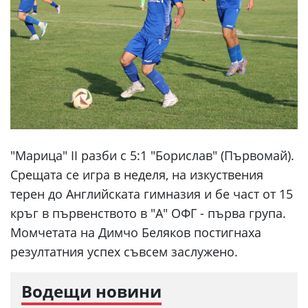
"Марица" II разби с 5:1 "Борислав" (Първомай).
Срещата се игра в неделя, на изкуствения
терен до Английската гимназия и бе част от 15
кръг в първенството в "А" ОФГ - първа група.
Момчетата на Димчо Беляков постигнаха
резултатния успех съвсем заслужено.
Водещи новини