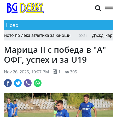
Ново
Още един българин е на финал на Световното п
00:29
Марица II с победа в "А"
ОФГ, успех и за U19
Nov 26, 2025, 10:07 PM
1
305