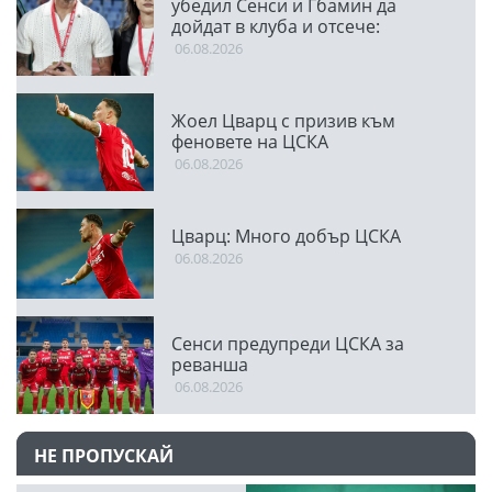
убедил Сенси и Гбамин да
дойдат в клуба и отсече:
Направихме изключителен
06.08.2026
двубой
Жоел Цварц с призив към
феновете на ЦСКА
06.08.2026
Цварц: Много добър ЦСКА
06.08.2026
Сенси предупреди ЦСКА за
реванша
06.08.2026
НЕ ПРОПУСКАЙ