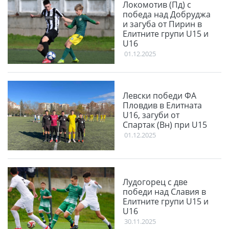
Локомотив (Пд) с
победа над Добруджа
и загуба от Пирин в
Елитните групи U15 и
U16
01.12.2025
Левски победи ФА
Пловдив в Елитната
U16, загуби от
Спартак (Вн) при U15
01.12.2025
Лудогорец с две
победи над Славия в
Елитните групи U15 и
U16
30.11.2025