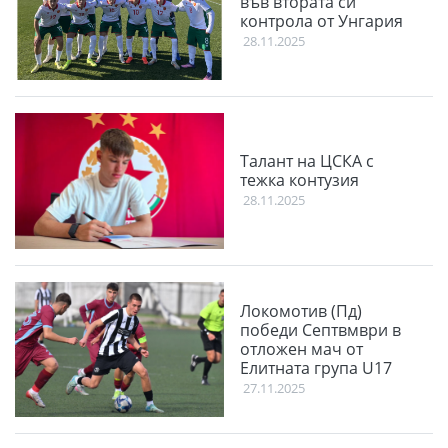
във втората си
контрола от Унгария
28.11.2025
Талант на ЦСКА с
тежка контузия
28.11.2025
Локомотив (Пд)
победи Септвмври в
отложен мач от
Елитната група U17
27.11.2025