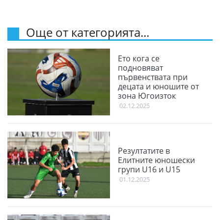
Още от категорията...
Ето кога се
подновяват
първенствата при
децата и юношите от
зона Югоизток
02.12.2025
Резултатите в
Елитните юношески
групи U16 и U15
01.12.2025