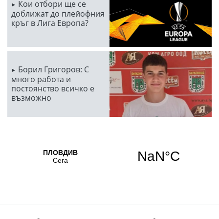
Кои отбори ще се
доближат до плейофния
кръг в Лига Европа?
Борил Григоров: С
много работа и
постоянство всичко е
възможно