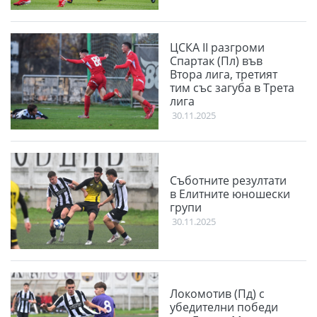
ЦСКА II разгроми
Спартак (Пл) във
Втора лига, третият
тим със загуба в Трета
лига
30.11.2025
Съботните резултати
в Елитните юношески
групи
30.11.2025
Локомотив (Пд) с
убедителни победи