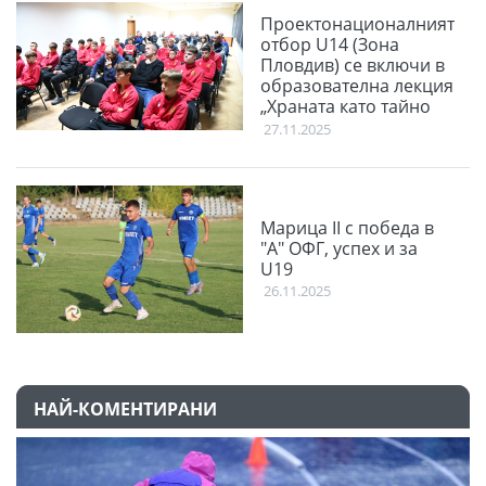
Проектонационалният
отбор U14 (Зона
Пловдив) се включи в
образователна лекция
„Храната като тайно
оръжие“
27.11.2025
Марица II с победа в
"А" ОФГ, успех и за
U19
26.11.2025
НАЙ-КОМЕНТИРАНИ