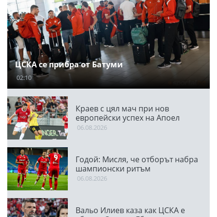
ЦСКА се прибра от Батуми
02:10
Краев с цял мач при нов
европейски успех на Апоел
06.08.2026
Годой: Мисля, че отборът набра
шампионски ритъм
06.08.2026
Вальо Илиев каза как ЦСКА е