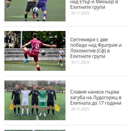
над Етър и Миньор в
Елитните групи
30.11.2025
Септември с две
победи над Фратрия и
Локомотив (Сф) в
Елитните групи
30.11.2025
Славия нанесе първа
загуба на Лудогорец в
Елитната до 17 години
29.11.2025