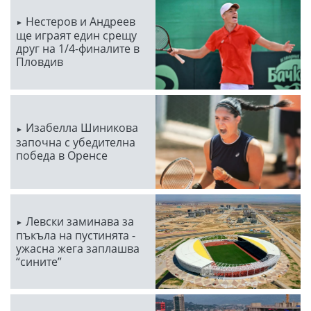
Нестеров и Андреев
ще играят един срещу
друг на 1/4-финалите в
Пловдив
Изабелла Шиникова
започна с убедителна
победа в Оренсе
Левски заминава за
пъкъла на пустинята -
ужасна жега заплашва
“сините”