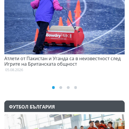
Атлети от Пакистан и Уганда са в неизвестност след
С
Игрите на Британската общност
н
05.08.2026
03
ФУТБОЛ БЪЛГАРИЯ