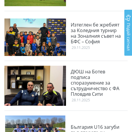
Изтеглен бе жребият
Подай сигнал
за Коледния турнир
на Зоналния съвет на
БФС – София
29.11.2025
ДЮШ на Ботев
подписа
споразумение за
сътрудничество с ФА
Пловдив Сити
28.11.2025
България U16 загуби