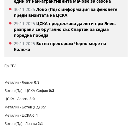
един от най-атрактивните мачове за сезона
30.11.2025
Локо (Пд) с информация за феновете
преди визитата на ЦСКА
29.11.2025
ЦСКА продължава да лети при Янев,
разправи се брутално със Спартак за седма
поредна победа
29.11.2025
Ботев прекърши Черно море на
Колежа
Гр. "Б"
Металик - Левски
0:3
Ботев (Пд) - ЦСКА-София
0:3
ЦСКА - Левски
3:0
Металик - Ботев (Пд)
0:7
Металик - ЦСКА
0:4
Ботев (Пд) - Левски
2:1