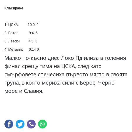
Класиране
1. ЦСКА 10:0 9
2. Ботев 9:4 6
3. Левски 4:5 3
4. Металик 0:14 0
Малко по-късно днес Локо Пд илиза в големия
финал срещу тима на ЦСКА, след като
смърфовете спечелиха първото място в своята
група, в която мериха сили с Берое, Черно
море и Славия.