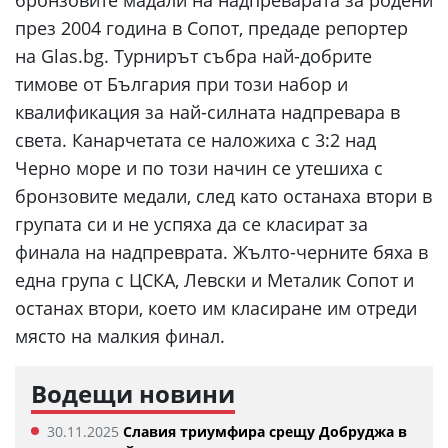
бронзовите мадали на надпреварата за родени
през 2004 година в Сопот, предаде репортер
на Glas.bg. Турнирът събра най-добрите
тимове от България при този набор и
квалификация за най-силната надпревара в
света. Канарчетата се наложиха с 3:2 над
Черно море и по този начин се утешиха с
бронзовите медали, след като останаха втори в
групата си и не успяха да се класират за
финала на надпреврата. Жълто-черните бяха в
една група с ЦСКА, Левски и Металик Сопот и
останах втори, което им класиране им отреди
място на малкия финал.
Водещи новини
30.11.2025
Славия триумфира срещу Добруджа в