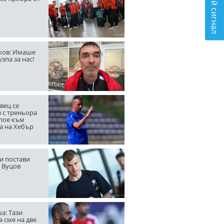
Подай сигнал
ов: Имаше
узпа за нас!
вец се
 с треньора
 пое към
а на Хебър
и постави
а Вуцов
а: Тази
 сме на две