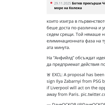
29.11.2025
Ботев прекърши Ч
море на Колежа
които изигра в първенствот
беше доста по-различна и 
седем срещи. Той нямаше ни
елиминационната фаза на ту
ата минута.
На “Анфийлд” обсъждат идея
да предприемат действия п
🚨 EXCL: A proposal has been
sign Ilya Zabarnyi from PSG b
if Liverpool will act on the o
away from Paris. pic.twitte
— DaveOCKOP (@DaveOCKOP) 