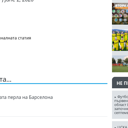
налната статия
а...
НЕ 
Футбо
вата перла на Барселона
първен
област
започн
септем
ЦСКА 