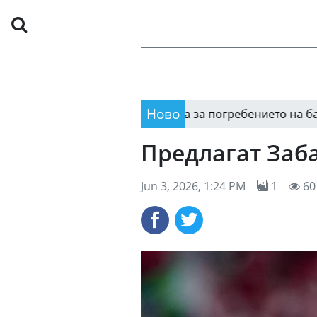
Ново
Гочето на 80!
09:41
09:36
Предлагат Заб
Jun 3, 2026, 1:24 PM
1
60