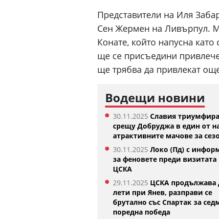
Представители на Иля Заба
Сен Жермен на Ливърпул. М
Конате, който напусна като
ще се присъедини привлече
ще трябва да привлекат още
Водещи новини
30.11.2025
Славия триумфир
срещу Добруджа в един от н
криленият ЦСКА трябва да внимава
Феран Торес е каза
атрактивните мачове за сез
рещу Септември (Сф)
Жермен
7:28
07.08.2026
30.11.2025
Локо (Пд) с инфор
за феновете преди визитата 
ЦСКА
29.11.2025
ЦСКА продължава 
лети при Янев, разправи се
брутално със Спартак за сед
поредна победа