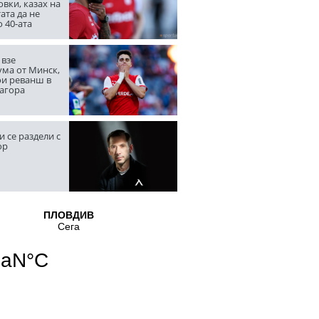
вки, казах на
ата да не
о 40-ата
 взе
ма от Минск,
ои реванш в
Загора
 се раздели с
ор