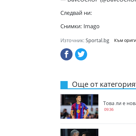
Следвай ни:
Снимки: Imago
Източник:
Sportal.bg
Към ориги
Още от категорият
Това ли е но
09:36