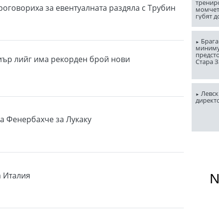
трениро
роговориха за евентуалната раздяла с Трубин
момчет
губят д
минута
Брага
миниму
предст
ър лийг има рекорден брой нови
Стара 
Левски
директ
а Фенербахче за Лукаку
 Италия