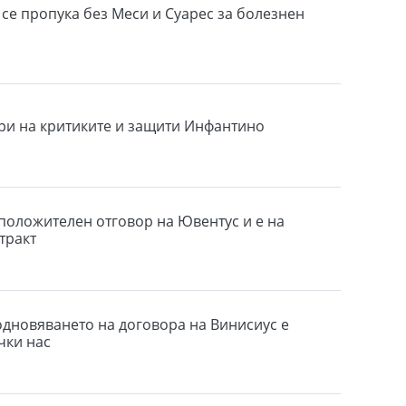
се пропука без Меси и Суарес за болезнен
и на критиките и защити Инфантино
 положителен отговор на Ювентус и е на
тракт
дновяването на договора на Винисиус е
чки нас