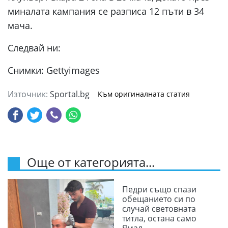
миналата кампания се разписа 12 пъти в 34
мача.
Следвай ни:
Снимки: Gettyimages
Източник:
Sportal.bg
Към оригиналната статия
Още от категорията...
Педри също спази
обещанието си по
случай световната
титла, остана само