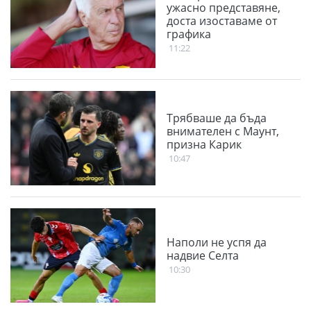
ужасно представяне,
доста изоставаме от
графика
11:22
Трябваше да бъда
внимателен с Маунт,
призна Карик
10:47
Наполи не успя да
надвие Селта
10:30