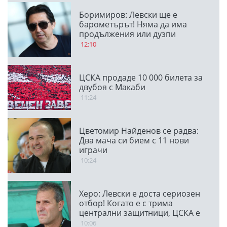
Боримиров: Левски ще е
барометърът! Няма да има
продължения или дузпи
12:10
ЦСКА продаде 10 000 билета за
двубоя с Макаби
11:24
Цветомир Найденов се радва:
Два мача си бием с 11 нови
играчи
10:24
Херо: Левски е доста сериозен
отбор! Когато е с трима
централни защитници, ЦСКА е
много стабилен
10:06