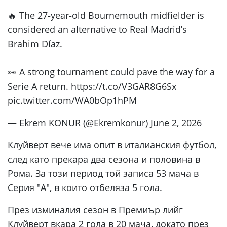
🔥 The 27‑year‑old Bournemouth midfielder is
considered an alternative to Real Madrid’s
Brahim Díaz.
👀 A strong tournament could pave the way for a
Serie A return. https://t.co/V3GAR8G6Sx
pic.twitter.com/WA0bOp1hPM
— Ekrem KONUR (@Ekremkonur) June 2, 2026
Клуйверт вече има опит в италианския футбол,
след като прекара два сезона и половина в
Рома. За този период той записа 53 мача в
Серия "А", в които отбеляза 5 гола.
През изминалия сезон в Премиър лийг
Клуйверт вкара 2 гола в 20 мача, докато през