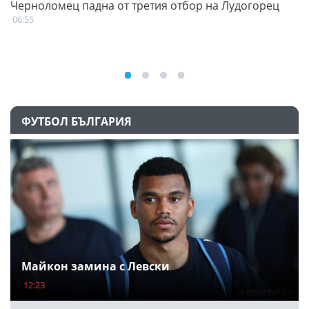
Черноломец падна от третия отбор на Лудогорец
С
н
06:55
07
ФУТБОЛ БЪЛГАРИЯ
Майкон замина с Левски
12:23