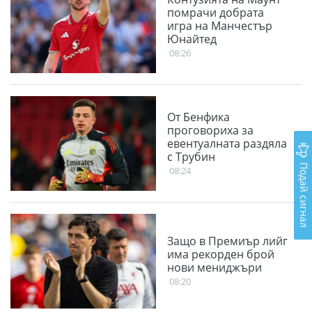
помрачи добрата
игра на Манчестър
Юнайтед
08:26
От Бенфика
проговориха за
евентуалната раздяла
с Трубин
Подай сигнал
08:24
Защо в Премиър лийг
има рекорден брой
нови мениджъри
08:20