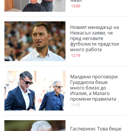
Ямал
13:00
Новият мениджър на
Нюкасъл заяви, че
пред неговите
футболисти предстои
много работа
12:19
Малдини проговори:
Гуардиола беше
много близо до
Италия, а Малаго
промени правилата
11:55
Гасперини: Това беше