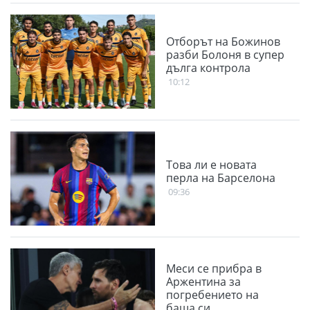
Отборът на Божинов
разби Болоня в супер
дълга контрола
10:12
Това ли е новата
перла на Барселона
09:36
Меси се прибра в
Аржентина за
погребението на
баща си