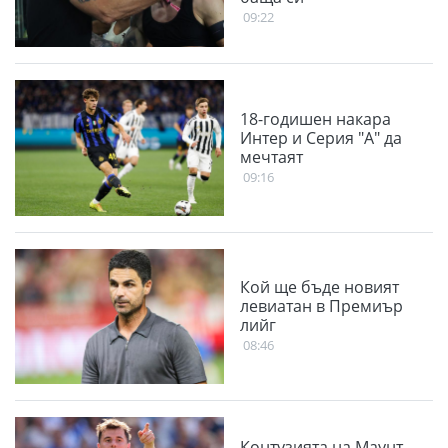
09:22
18-годишен накара
Интер и Серия "А" да
мечтаят
09:16
Кой ще бъде новият
левиатан в Премиър
лийг
08:46
Контузията на Маунт