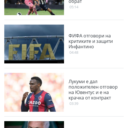
обрат
05:14
ФИФА отговори на
критиките и защити
Инфантино
04:48
Лукуми е дал
положителен отговор
на Ювентус и е на
крачка от контракт
03:39