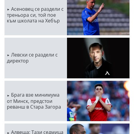
Асеновец се раздели с
треньора си, той пое
към школата на Хебър
Левски се раздели с
директор
Брага взе минимума
от Минск, предстои
реванш в Стара Загора
Алвеша: Тази седмица