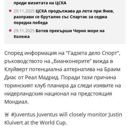
преди визитата на ЦСКА
29.11.2025
ЦСКА продължава да лети при Янев,
разправи се брутално със Спартак за седма
поредна победа
29.11.2025
Ботев прекърши Черно море на
Колежа
Според информация на "Гадзета дело Спорт",
ръководството на „бианконерите“ вижда в
Клуйверт потенциална алтернатива на Браим
Диас от Реал Мадрид. Поради тази причина
торинският клуб планира да следи изявите на
нидерландския национал на предстоящия
Мондиал.
🚨 #Juventus Juventus will closely monitor Justin
Kluivert at the World Cup.