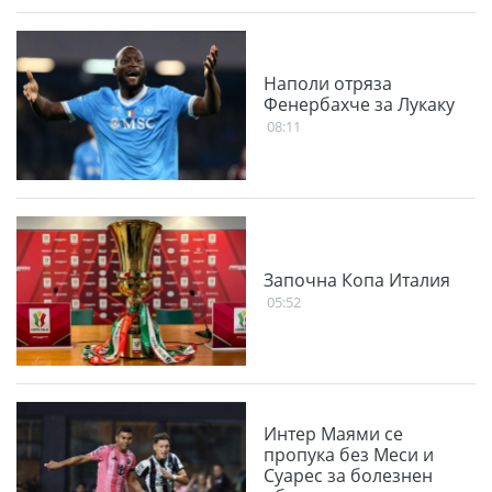
Наполи отряза
Фенербахче за Лукаку
08:11
Започна Копа Италия
05:52
Интер Маями се
пропука без Меси и
Суарес за болезнен