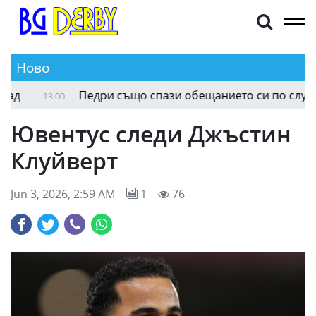
Ново
Калпаков за победния старт на Крумовград
13:04
Ювентус следи Джъстин
Клуйверт
Jun 3, 2026, 2:59 AM
1
76