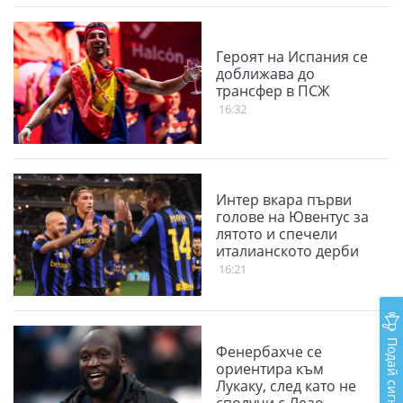
Героят на Испания се
доближава до
трансфер в ПСЖ
16:32
Интер вкара първи
голове на Ювентус за
лятото и спечели
италианското дерби
16:21
Подай сигнал
Фенербахче се
ориентира към
Лукаку, след като не