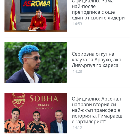
Официално: Рома
най-после
преподписа с още
един от своите лидери
14:53
Сериозна откупна
клауза за Араухо, ако
Ливърпул го хареса
14:28
Официално: Арсенал
направи втория си
най-скъп трансфер в
историята, Гимараеш
е “артилерист”
14:12