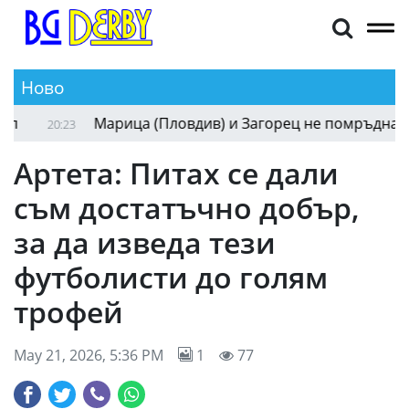
Ново
ОФК Костинброд удари десет от Кюстендил
20:39
20
Артета: Питах се дали
съм достатъчно добър,
за да изведа тези
футболисти до голям
трофей
May 21, 2026, 5:36 PM
1
77