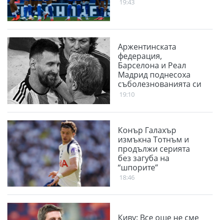
19:43
Аржентинската
федерация,
Барселона и Реал
Мадрид поднесоха
съболезнованията си
към Меси
19:10
Конър Галахър
измъкна Тотнъм и
продължи серията
без загуба на
“шпорите”
18:46
Киву: Все още не сме