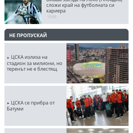
сложи край на футболната си
кариера
15:05
НЕ ПРОПУСКАЙ
ЦСКА излиза на
стадион за милиони, но
теренът не е блестящ
ЦСКА се прибра от
Батуми