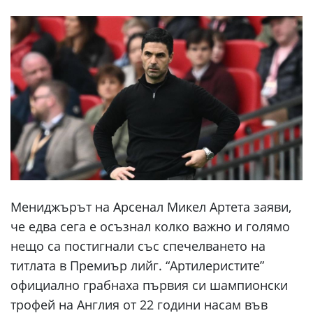
Мениджърът на Арсенал Микел Артета заяви,
че едва сега е осъзнал колко важно и голямо
нещо са постигнали със спечелването на
титлата в Премиър лийг. “Артилеристите”
официално грабнаха първия си шампионски
трофей на Англия от 22 години насам във