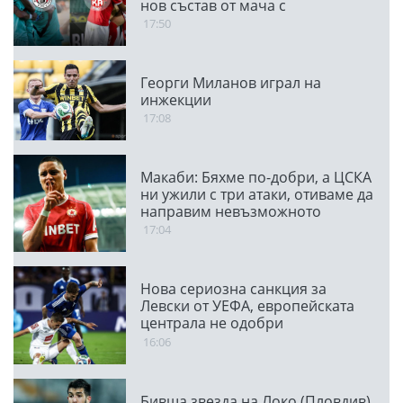
нов състав от мача с
Панатинайкос
17:50
Георги Миланов играл на
инжекции
17:08
Макаби: Бяхме по-добри, а ЦСКА
ни ужили с три атаки, отиваме да
направим невъзможното
17:04
Нова сериозна санкция за
Левски от УЕФА, европейската
централа не одобри
транспарант
16:06
Бивша звезда на Локо (Пловдив)