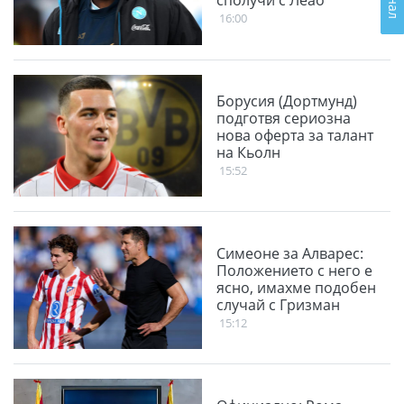
сполучи с Леао
16:00
Борусия (Дортмунд)
подготвя сериозна
нова оферта за талант
на Кьолн
15:52
Симеоне за Алварес:
Положението с него е
ясно, имахме подобен
случай с Гризман
15:12