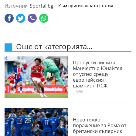
Източник:
Sportal.bg
Към оригиналната статия
Още от категорията...
Пропуски лишиха
Манчестър Юнайтед
от успех срещу
европейския
шампион ПСЖ
19:58
Ново тежко
поражение за Рома от
британски съперник