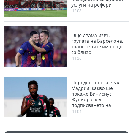
услуги на рефери
12:08
Още двама извън
групата на Барселона,
трансферите им също
са близо
11:36
Пореден тест за Реал
Мадрид: какво ще
покаже Винисиус
Жуниор след
подписването на
новия договор
11:04