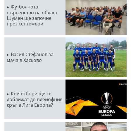
Футболното
първенство на област
Шумен ще започне
през септември
Васил Стефанов за
мача в Хасково
Кои отбори ще се
доближат до плейофния
кръг в Лига Европа?