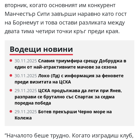
вторник, когато основният им конкурент
Манчестър Сити завърши наравно като гост
на Борнемут и това остави разликата между
двата тима четири точки кръг преди края.
Водещи новини
30.11.2025
Славия триумфира срещу Добруджа в
един от най-атрактивните мачове за сезона
30.11.2025
Локо (Пд) с информация за феновете
преди визитата на ЦСКА
29.11.2025
ЦСКА продължава да лети при Янев,
разправи се брутално със Спартак за седма
поредна победа
29.11.2025
Ботев прекърши Черно море на
Колежа
“Началото беше трудно. Когато изградиш клуб,