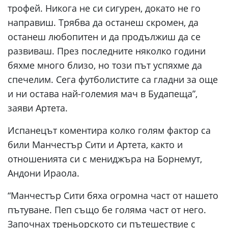
трофей. Никога не си сигурен, докато не го
направиш. Трябва да останеш скромен, да
останеш любопитен и да продължиш да се
развиваш. През последните няколко години
бяхме много близо, но този път успяхме да
спечелим. Сега футболистите са гладни за още
и ни остава най-големия мач в Будапеща”,
заяви Артета.
Испанецът коментира колко голям фактор са
били Манчестър Сити и Артета, както и
отношенията си с мениджъра на Борнемут,
Андони Ираола.
“Манчестър Сити бяха огромна част от нашето
пътуване. Пеп също бе голяма част от него.
Започнах треньорското си пътешествие с