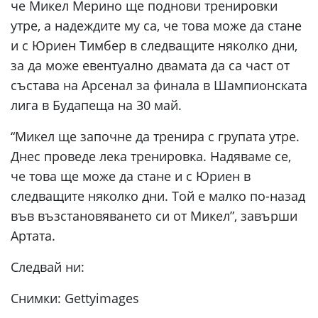
че Микел Мерино ще поднови тренировки
утре, а надеждите му са, че това може да стане
и с Юриен Тимбер в следващите няколко дни,
за да може евентуално двамата да са част от
състава на Арсенал за финала в Шампионската
лига в Будапеща на 30 май.
“Микел ще започне да тренира с групата утре.
Днес проведе лека тренировка. Надяваме се,
че това ще може да стане и с Юриен в
следващите няколко дни. Той е малко по-назад
във възстановяването си от Микел”, завърши
Артата.
Следвай ни:
Снимки: Gettyimages