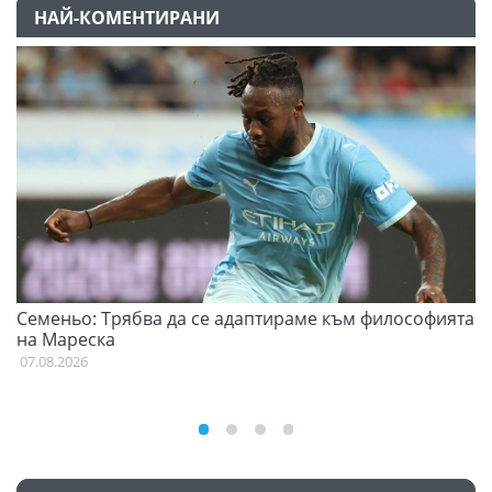
НАЙ-КОМЕНТИРАНИ
Семеньо: Трябва да се адаптираме към философията
Ф
на Мареска
07
07.08.2026