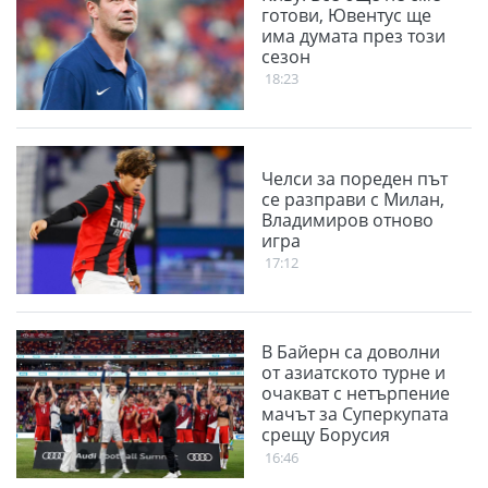
готови, Ювентус ще
има думата през този
сезон
18:23
Челси за пореден път
се разправи с Милан,
Владимиров отново
игра
17:12
В Байерн са доволни
от азиатското турне и
очакват с нетърпение
мачът за Суперкупата
срещу Борусия
(Дортмунд)
16:46