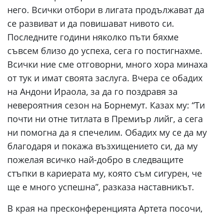
него. Всички отбори в лигата продължават да
се развиват и да повишават нивото си.
Последните години няколко пъти бяхме
съвсем близо до успеха, сега го постигнахме.
Всички ние сме отговорни, много хора минаха
от тук и имат своята заслуга. Вчера се обадих
на Андони Ираола, за да го поздравя за
невероятния сезон на Борнемут. Казах му: “Ти
почти ни отне титлата в Премиър лийг, а сега
ни помогна да я спечелим. Обадих му се да му
благодаря и покажа възхищението си, да му
пожелая всичко най-добро в следващите
стъпки в кариерата му, която съм сигурен, че
ще е много успешна”, разказа наставникът.
В края на пресконференцията Артета посочи,