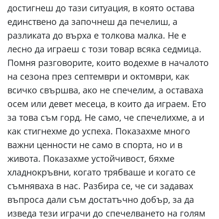
достигнеш до тази ситуация, в която остава
единствено да започнеш да печелиш, а
разликата до върха е толкова малка. Не е
лесно да играеш с този товар всяка седмица.
Помня разговорите, които водехме в началото
на сезона през септември и октомври, как
всичко свършва, ако не спечелим, а оставаха
осем или девет месеца, в които да играем. Ето
за това съм горд. Не само, че спечелихме, а и
как стигнехме до успеха. Показахме много
важни ценности не само в спорта, но и в
живота. Показахме устойчивост, бяхме
хладнокръвни, когато трябваше и когато се
съмняваха в нас. Разбира се, че си задавах
въпроса дали съм достатъчно добър, за да
изведа тези играчи до спечелването на голям