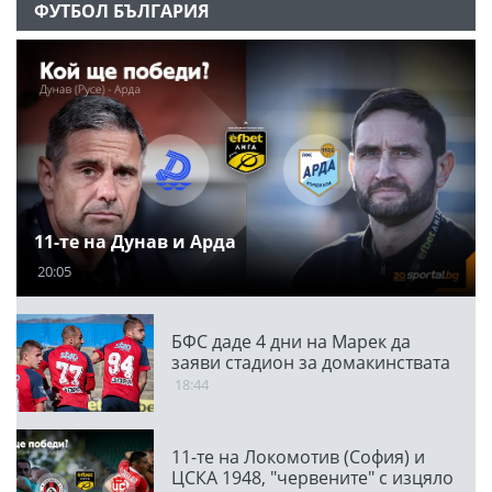
ФУТБОЛ БЪЛГАРИЯ
11-те на Дунав и Арда
20:05
БФС даде 4 дни на Марек да
заяви стадион за домакинствата
18:44
11-те на Локомотив (София) и
ЦСКА 1948, "червените" с изцяло