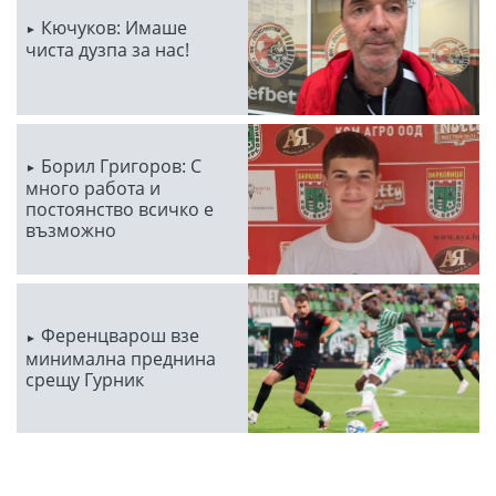
Кючуков: Имаше
чиста дузпа за нас!
Борил Григоров: С
много работа и
постоянство всичко е
възможно
Ференцварош взе
минимална преднина
срещу Гурник