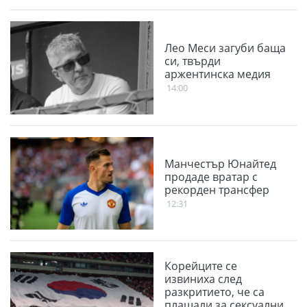
Лео Меси загуби баща
си, твърди
аржентинска медия
14:00
Манчестър Юнайтед
продаде вратар с
рекорден трансфер
12:31
Корейците се
извиниха след
разкритието, че са
плащали за сексуални