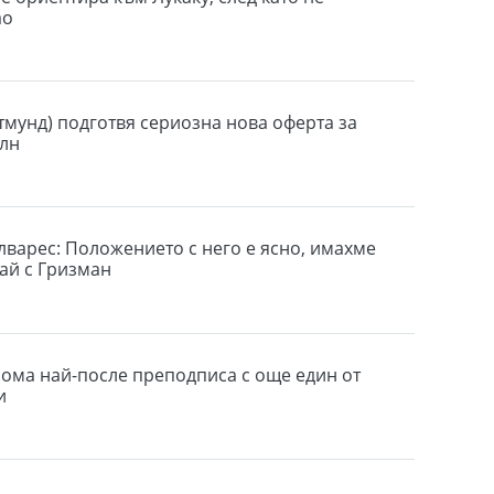
ао
тмунд) подготвя сериозна нова оферта за
олн
лварес: Положението с него е ясно, имахме
ай с Гризман
ома най-после преподписа с още един от
и