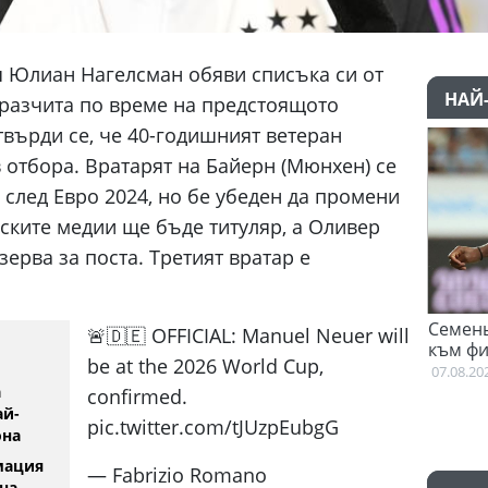
 Юлиан Нагелсман обяви списъка си от
НАЙ
 разчита по време на предстоящото
върди се, че 40-годишният ветеран
 отбора. Вратарят на Байерн (Мюнхен) се
 след Евро 2024, но бе убеден да промени
ските медии ще бъде титуляр, а Оливер
ерва за поста. Третият вратар е
е тренира
Семеньо: Трябва да се адап
🚨🇩🇪 OFFICIAL: Manuel Neuer will
към философията на Мареск
be at the 2026 World Cup,
07.08.2026
а
confirmed.
ай-
pic.twitter.com/tJUzpEubgG
она
мация
— Fabrizio Romano
на