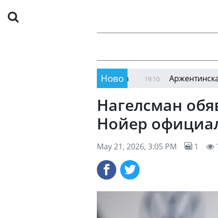
Ново
риумф на двойки в Полша
Аржентинската федера
19:10
Нагелсман обя
Нойер официал
May 21, 2026, 3:05 PM
1