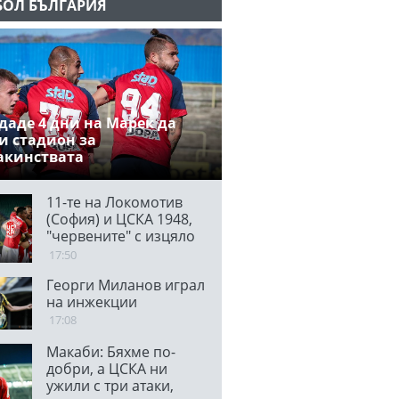
БОЛ БЪЛГАРИЯ
даде 4 дни на Марек да
и стадион за
акинствата
11-те на Локомотив
(София) и ЦСКА 1948,
"червените" с изцяло
нов състав от мача с
17:50
Панатинайкос
Георги Миланов играл
на инжекции
17:08
Макаби: Бяхме по-
добри, а ЦСКА ни
ужили с три атаки,