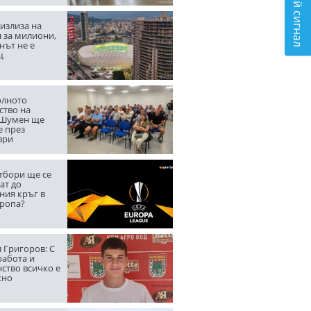
Подай сигнал
излиза на
 за милиони,
нът не е
щ
лното
ство на
 Шумен ще
е през
ври
тбори ще се
ат до
ния кръг в
вропа?
 Григоров: С
работа и
ство всичко е
жно