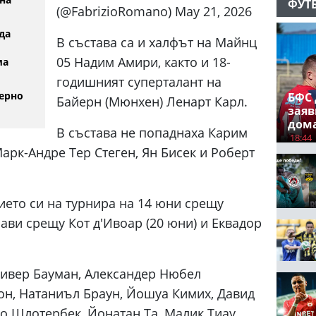
ФУТ
(@FabrizioRomano) May 21, 2026
да
В състава са и халфът на Майнц
05 Надим Амири, както и 18-
ма
годишният суперталант на
ерно
БФС 
Байерн (Мюнхен) Ленарт Карл.
заяв
дом
В състава не попаднаха Карим
18:44
арк-Андре Тер Стеген, Ян Бисек и Роберт
ието си на турнира на 14 юни срещу
рави срещу Кот д'Ивоар (20 юни) и Еквадор
ивер Бауман, Александер Нюбел
н, Натаниъл Браун, Йошуа Кимих, Давид
о Шлотербек, Йонатан Та, Малик Тиау,