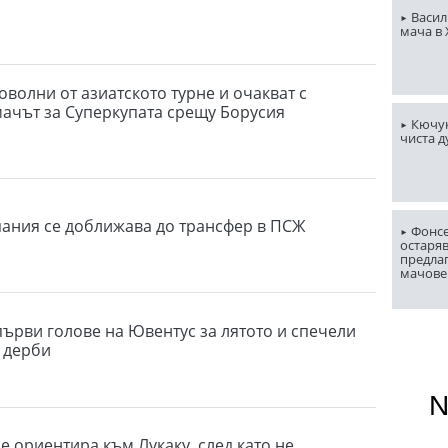
Васил
мача в
оволни от азиатското турне и очакват с
ачът за Суперкупата срещу Борусия
Кючук
чиста д
пания се доближава до трансфер в ПСЖ
Фонсе
остаряв
предла
мачове
първи голове на Ювентус за лятото и спечели
 дерби
е ориентира към Лукаку, след като не