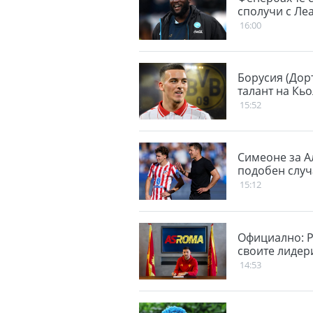
сполучи с Ле
16:00
Борусия (Дор
талант на Кь
15:52
Симеоне за А
подобен случ
15:12
Официално: Р
своите лидер
14:53