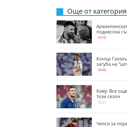
Още от категорият
Аржентинскат
поднесоха съ
19:10
Конър Галахъ
загуба на “ш
18:46
Киву: Все ощ
този сезон
18:23
Челси за пор