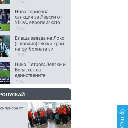
отиваме да направим
17:04
невъзможното
Нова сериозна
санкция за Левски от
УЕФА, европейската
централа не одобри
16:06
транспарант
Бивша звезда на Локо
(Пловдив) сложи край
на футболната си
кариера
15:05
Нико Петров: Левски и
Веласкес са
единствените
протагонисти в
14:13
българския футбол
ПРОПУСКАЙ
се прибра от