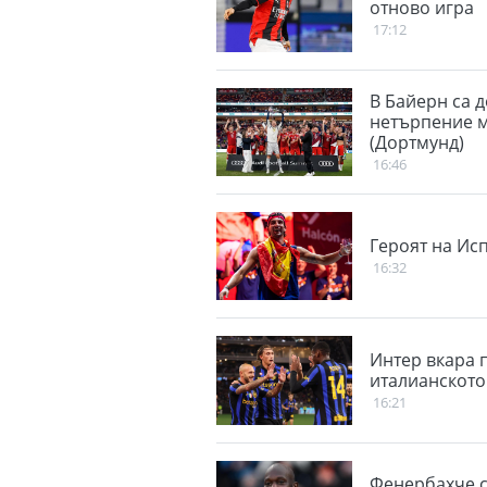
отново игра
17:12
В Байерн са д
нетърпение м
(Дортмунд)
16:46
Героят на Ис
16:32
Интер вкара 
италианското
16:21
Фенербахче с