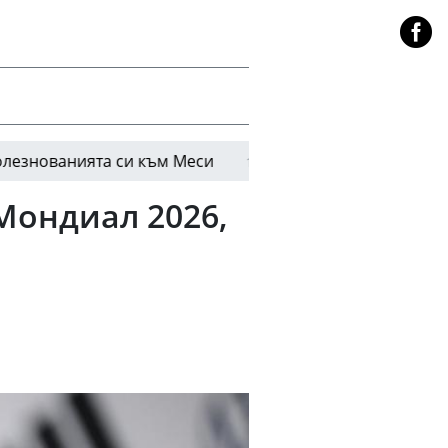
ията си към Меси
Конър Галахър измъкна Тотн
18:46
Мондиал 2026,