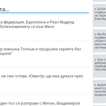
а...
ЦСКА 
стадион
но тере
блестя
а федерация, Барселона и Реал Мадрид
болезнованията си към Меси
Футбо
първен
област
започн
септем
р измъкна Тотнъм и продължи серията без
порите”
Кои о
доближ
плейоф
Лига Е
е не сме готови, Ювентус ще има думата през
Борил
много 
постоян
възмо
еден път се разправи с Милан, Владимиров