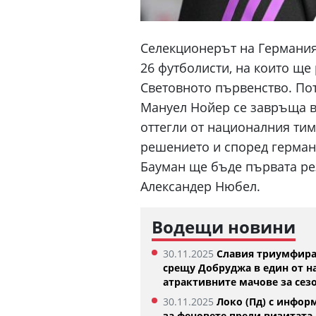
Селекционерът на Германия
26 футболисти, на които ще
Световното първенство. Пот
Мануел Нойер се завръща в
оттегли от националния тим
решението и според герман
Бауман ще бъде първата рез
Александер Нюбел.
Къри няма намерение да напуска
Синер веч
Водещи новини
Голдън Стейт Уориърс
07.08.2026
07.08.2026
30.11.2025
Славия триумфир
срещу Добруджа в един от н
атрактивните мачове за сез
30.11.2025
Локо (Пд) с инфор
за феновете преди визитата 