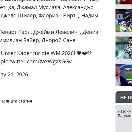
етцка, Джамал Мусиала, Александър
нджело Щилер, Флориан Виртц, Надим
Ленарт Карл, Джейми Левелинг, Дениз
симилиан Байер, Льорой Сане
Unser Kader für die WM 2026! 🖤❤️💛
 pic.twitter.com/zaxWgXsGGv
y 21, 2026
НЕ 
налната статия
ЦСКА 
Батуми