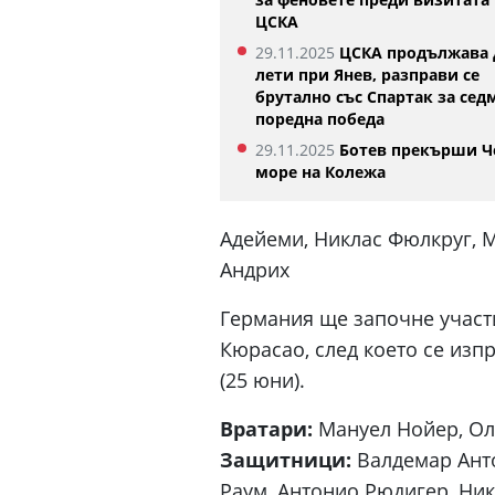
ЦСКА
29.11.2025
ЦСКА продължава 
лети при Янев, разправи се
брутално със Спартак за сед
поредна победа
29.11.2025
Ботев прекърши Ч
море на Колежа
Aдейеми, Никлас Фюлкруг, М
Андрих
Германия ще започне участ
Кюрасао, след което се изп
(25 юни).
Вратари:
Мануел Нойер, Ол
Защитници:
Валдемар Анто
Раум, Антонио Рюдигер, Ник