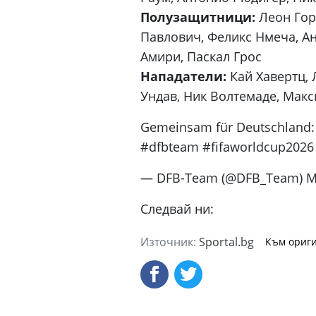
Полузащитници:
Леон Гор
Павлович, Феликс Нмеча, А
Амири, Паскал Грос
Нападатели:
Кай Хавертц, 
Ундав, Ник Волтемаде, Мак
Gemeinsam für Deutschland: 
#dfbteam #fifaworldcup2026
— DFB-Team (@DFB_Team) Ma
Следвай ни:
Източник:
Sportal.bg
Към ориги