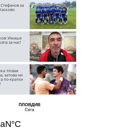
 Стефанов за
 Хасково
ов: Имаше
узпа за нас!
ка: Новак
а, затова ни
га по-кратки
!