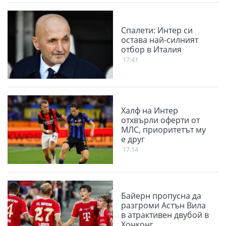
Спалети: Интер си
остава най-силният
отбор в Италия
17:41
Халф на Интер
отхвърли оферти от
МЛС, приоритетът му
е друг
17:14
Байерн пропусна да
разгроми Астън Вила
в атрактивен двубой в
Хонконг