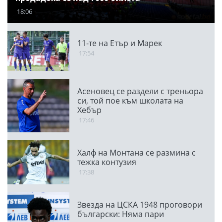
18:06
11-те на Етър и Марек
17:54
Асеновец се раздели с треньора
си, той пое към школата на
Хебър
17:46
Халф на Монтана се размина с
тежка контузия
17:38
Звезда на ЦСКА 1948 проговори
български: Няма пари