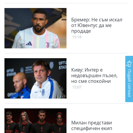
Бремер: Не съм искал
от Ювентус да ме
продаде
15:18
Киву: Интер е
Подай сигнал
недовършен пъзел,
но сме спокойни
15:07
Милан представи
специфичен екип