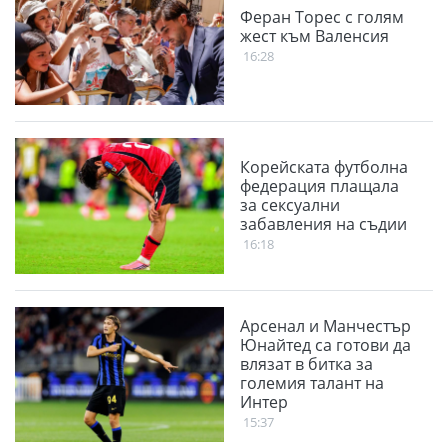
Феран Торес с голям
жест към Валенсия
16:28
Корейската футболна
федерация плащала
за сексуални
забавления на съдии
16:18
Арсенал и Манчестър
Юнайтед са готови да
влязат в битка за
големия талант на
Интер
15:37