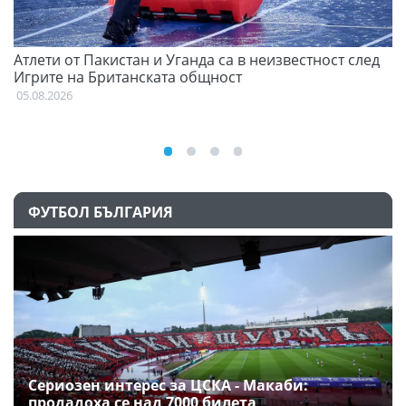
Атлети от Пакистан и Уганда са в неизвестност след
С
Игрите на Британската общност
н
05.08.2026
03
ФУТБОЛ БЪЛГАРИЯ
Сериозен интерес за ЦСКА - Макаби:
продадоха се над 7000 билета