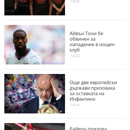
14:35
Айвън Тони бе
обвинен за
нападение в нощен
клуб
14:22
Още две европейски
държави призоваха
за оставката на
Инфантино
14:14
Байерн призова