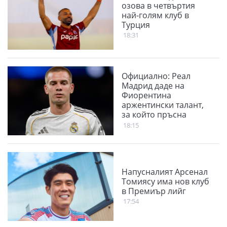
озова в четвъртия
най-голям клуб в
Турция
18:31
Официално: Реал
Мадрид даде на
Фиорентина
аржентински талант,
за който пръсна
немалко пари през
18:15
миналото лято
Напусналият Арсенал
Томиясу има нов клуб
в Премиър лийг
17:54