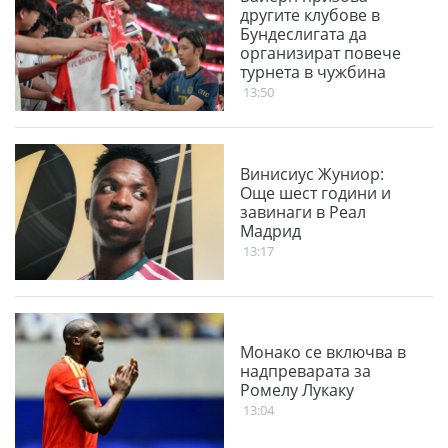
другите клубове в
Бундеслигата да
организират повече
турнета в чужбина
13:50
Винисиус Жуниор:
Още шест години и
завинаги в Реал
Мадрид
13:17
Монако се включва в
надпреварата за
Ромелу Лукаку
13:04