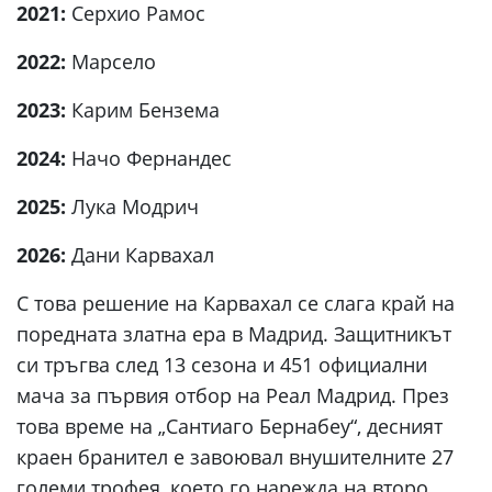
2021:
Серхио Рамос
2022:
Марсело
2023:
Карим Бензема
2024:
Начо Фернандес
2025:
Лука Модрич
2026:
Дани Карвахал
С това решение на Карвахал се слага край на
поредната златна ера в Мадрид. Защитникът
си тръгва след 13 сезона и 451 официални
мача за първия отбор на Реал Мадрид. През
това време на „Сантиаго Бернабеу“, десният
краен бранител е завоювал внушителните 27
големи трофея, което го нарежда на второ