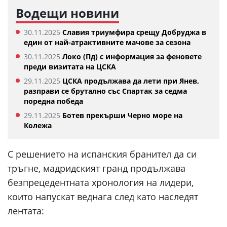
Водещи новини
30.11.2025
Славия триумфира срещу Добруджа в
един от най-атрактивните мачове за сезона
30.11.2025
Локо (Пд) с информация за феновете
преди визитата на ЦСКА
29.11.2025
ЦСКА продължава да лети при Янев,
разправи се брутално със Спартак за седма
поредна победа
29.11.2025
Ботев прекърши Черно море на
Колежа
С решението на испанския бранител да си
тръгне, мадридският гранд продължава
безпрецедентната хронология на лидери,
които напускат веднага след като наследят
лентата: