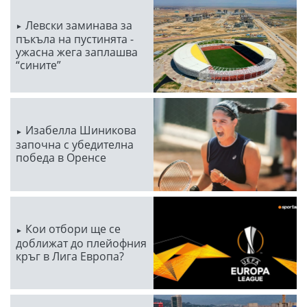
Левски заминава за
пъкъла на пустинята -
ужасна жега заплашва
“сините”
Изабелла Шиникова
започна с убедителна
победа в Оренсе
Кои отбори ще се
доближат до плейофния
кръг в Лига Европа?