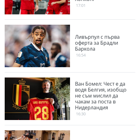
17:01
Ливърпул с първа
оферта за Брадли
Баркола
16:54
Ван Бомел: Чест е да
водя Белгия, изобщо
не съм мислил да
чакам за поста в
Нидерландия
16:30