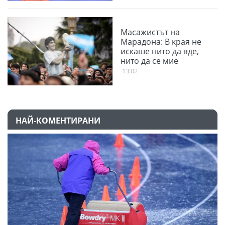
Масажистът на
Марадона: В края не
искаше нито да яде,
нито да се мие
13:02
НАЙ-КОМЕНТИРАНИ