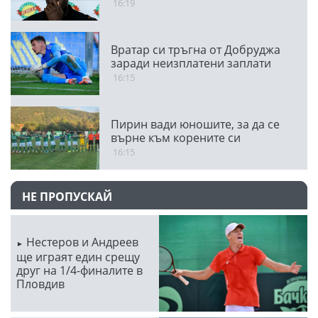
16:19
Вратар си тръгна от Добруджа
заради неизплатени заплати
16:15
Пирин вади юношите, за да се
върне към корените си
16:15
НЕ ПРОПУСКАЙ
Нестеров и Андреев
ще играят един срещу
друг на 1/4-финалите в
Пловдив