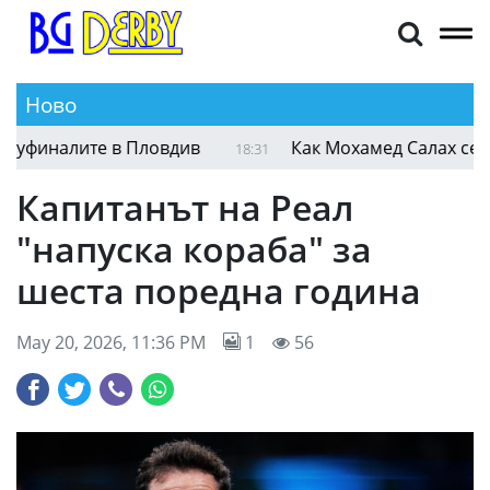
Ново
Нестеров победи Андреев за място на полуфин
19:21
Капитанът на Реал
"напуска кораба" за
шеста поредна година
May 20, 2026, 11:36 PM
1
56