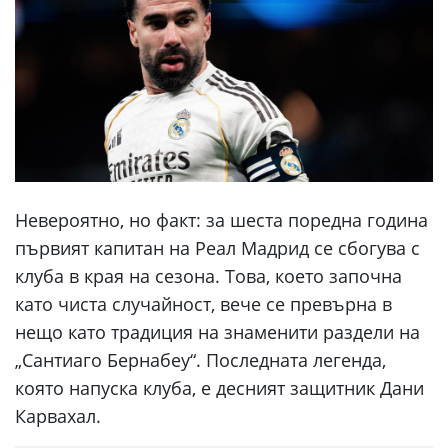
Невероятно, но факт: за шеста поредна година
първият капитан на Реал Мадрид се сбогува с
клуба в края на сезона. Това, което започна
като чиста случайност, вече се превърна в
нещо като традиция на знаменити раздели на
„Сантиаго Бернабеу“. Последната легенда,
която напуска клуба, е десният защитник Дани
Карвахал.