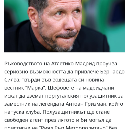
Ръководството на Атлетико Мадрид проучва
сериозно възможността да привлече Бернардо
Силва, твърди във водещата си новина
вестник “Марка”. Шефовете на мадридчани
искат да вземат португалския полузащитник за
заместник на легендата Антоан Гризман, който
напуска клуба. Полузащитникът ще стане
свободен агент през лятото и би могъл да
пристигне на “Рияд Еър Метрополитано” без