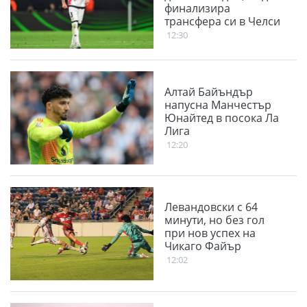
финализира
трансфера си в Челси
12:30
Алтай Байъндър
напусна Манчестър
Юнайтед в посока Ла
Лига
12:20
Левандовски с 64
минути, но без гол
при нов успех на
Чикаго Файър
12:02