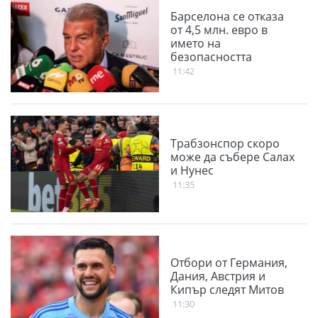
Барселона се отказа
от 4,5 млн. евро в
името на
безопасността
11:42
Трабзонспор скоро
може да събере Салах
и Нунес
11:35
Отбори от Германия,
Дания, Австрия и
Кипър следят Митов
11:30