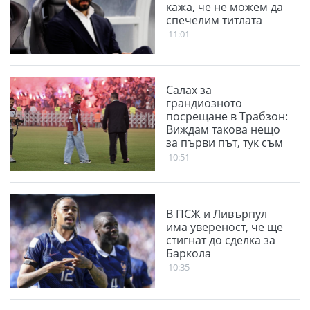
кажа, че не можем да
спечелим титлата
11:01
Салах за
грандиозното
посрещане в Трабзон:
Виждам такова нещо
за първи път, тук съм
за трофеи
10:51
В ПСЖ и Ливърпул
има увереност, че ще
стигнат до сделка за
Баркола
10:35