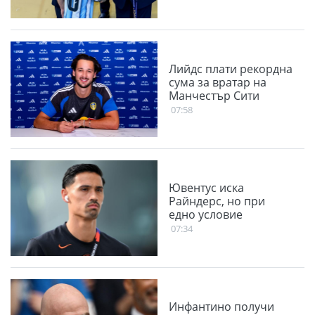
Лийдс плати рекордна
сума за вратар на
Манчестър Сити
07:58
Ювентус иска
Райндерс, но при
едно условие
07:34
Инфантино получи