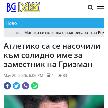
Ново
Монако се включва в надпреварата за Ромелу Л
13:04
Атлетико са се насочили
към солидно име за
заместник на Гризман
May 20, 2026, 6:06 PM
1
83