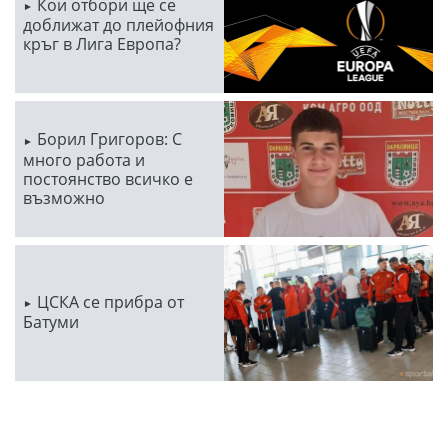
Кои отбори ще се
доближат до плейофния
кръг в Лига Европа?
Борил Григоров: С
много работа и
постоянство всичко е
възможно
ЦСКА се прибра от
Батуми