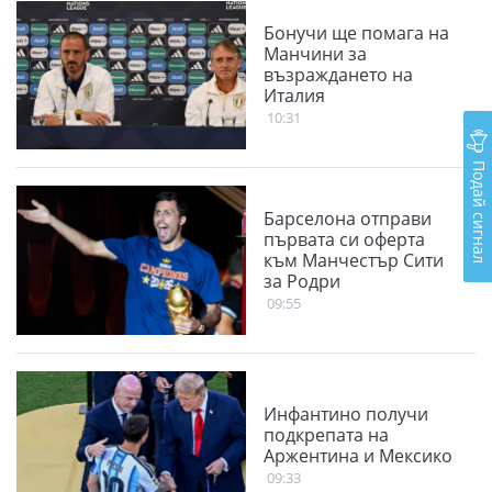
Бонучи ще помага на
Манчини за
възраждането на
Италия
10:31
Подай сигнал
Барселона отправи
първата си оферта
към Манчестър Сити
за Родри
09:55
Инфантино получи
подкрепата на
Аржентина и Мексико
09:33