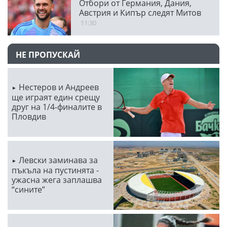
Отбори от Германия, Дания,
Австрия и Кипър следят Митов
11:30
НЕ ПРОПУСКАЙ
Нестеров и Андреев
ще играят един срещу
друг на 1/4-финалите в
Пловдив
Левски заминава за
пъкъла на пустинята -
ужасна жега заплашва
“сините”