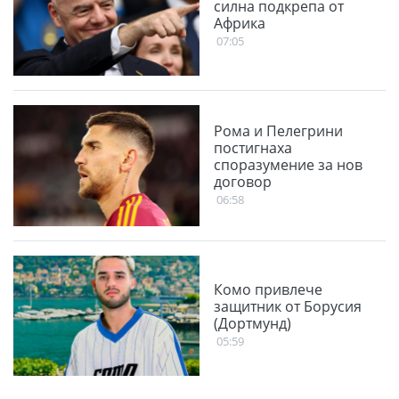
силна подкрепа от
Африка
07:05
Рома и Пелегрини
постигнаха
споразумение за нов
договор
06:58
Комо привлече
защитник от Борусия
(Дортмунд)
05:59