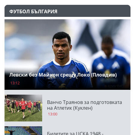
ФУТБОЛ БЪЛГАРИЯ
Левски без Майкон срещу Локо (Пловдив)
13:12
Ванчо Траянов за подготовката
на Атлетик (Куклен)
13:00
Билетите за ЦСКА 1948 -