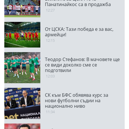
Панатинайкос са в продажба
12:27
От ЦСКА: Тази победа е за вас,
армейци!
12:15
Теодор Стефанов: В мачовете ще
се види доколко сме се
подготвили
12:03
СК към БФС обявява курс за
нови футболни съдии на
национално ниво
11:34