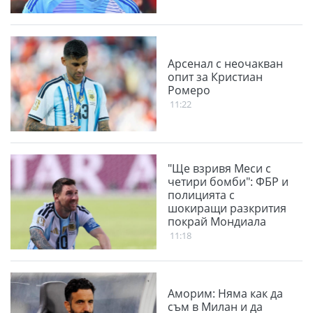
Aрсенал с неочакван
опит за Кристиан
Ромеро
11:22
"Ще взривя Меси с
четири бомби": ФБР и
полицията с
шокиращи разкрития
покрай Мондиала
11:18
Аморим: Няма как да
съм в Милан и да