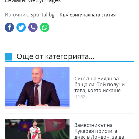
Снимки: Gettyimages
Източник:
Sportal.bg
Към оригиналната статия
Още от категорията...
Синът на Зидан за
баща си: Той получи
това, което искаше
12:32
Заместникът на
Кукерея пристига
днес в Лондон, за да