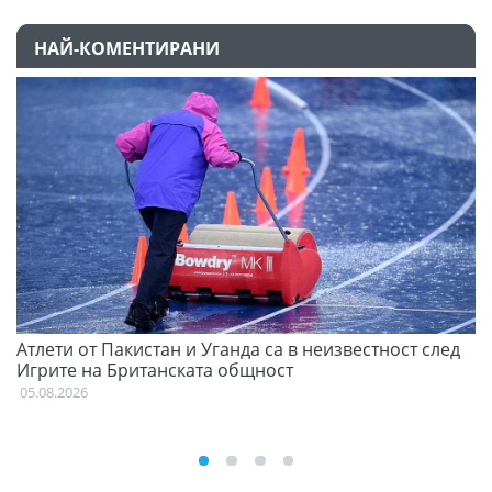
НАЙ-КОМЕНТИРАНИ
Атлети от Пакистан и Уганда са в неизвестност след
С
Игрите на Британската общност
н
05.08.2026
03