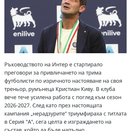
Ръководството на Интер е стартирало
преговори за привличането на трима
футболисти по изричното настояване на своя
треньор, румънеца Кристиан Киву. В клуба
вече тече усилена работа с поглед към сезон
2026-2027. След като през настоящата
кампания „нерадзурите“ триумфираха с титлата
в Серия "А", сега целта е изграждането на
състав, който да бъде напълно