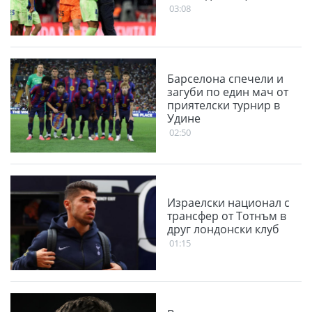
03:08
Барселона спечели и
загуби по един мач от
приятелски турнир в
Удине
02:50
Израелски национал с
трансфер от Тотнъм в
друг лондонски клуб
01:15