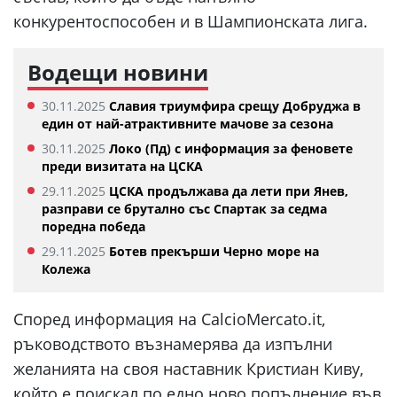
конкурентоспособен и в Шампионската лига.
Водещи новини
30.11.2025
Славия триумфира срещу Добруджа в
един от най-атрактивните мачове за сезона
30.11.2025
Локо (Пд) с информация за феновете
преди визитата на ЦСКА
29.11.2025
ЦСКА продължава да лети при Янев,
разправи се брутално със Спартак за седма
поредна победа
29.11.2025
Ботев прекърши Черно море на
Колежа
Според информация на CalcioMercato.it,
ръководството възнамерява да изпълни
желанията на своя наставник Кристиан Киву,
който е поискал по едно ново попълнение във