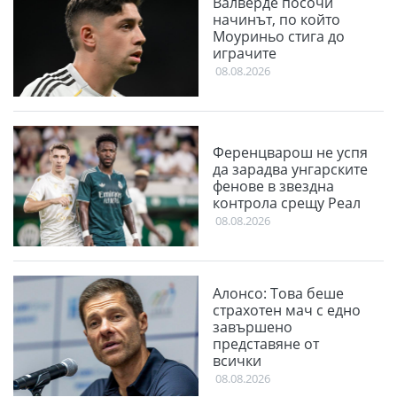
Валверде посочи
начинът, по който
Моуриньо стига до
играчите
08.08.2026
Ференцварош не успя
да зарадва унгарските
фенове в звездна
контрола срещу Реал
08.08.2026
Алонсо: Това беше
страхотен мач с едно
завършено
представяне от
всички
08.08.2026