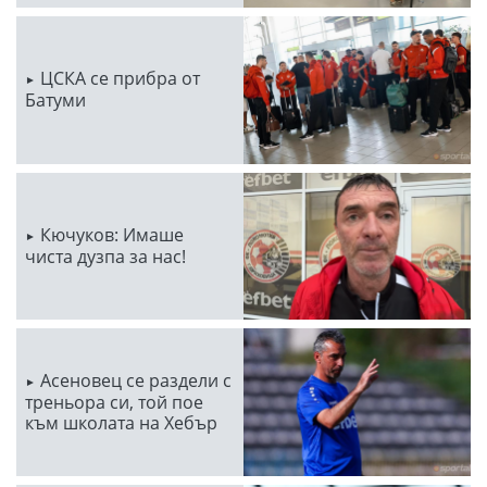
ЦСКА се прибра от
Батуми
Кючуков: Имаше
чиста дузпа за нас!
Асеновец се раздели с
треньора си, той пое
към школата на Хебър