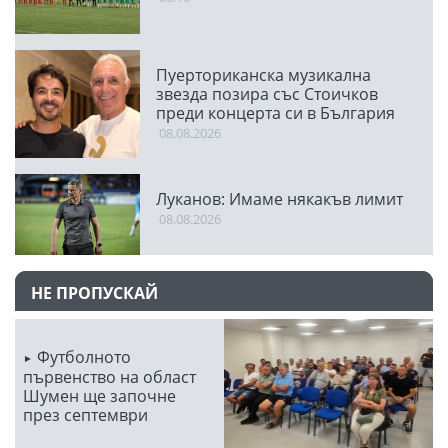
Пуерториканска музикална
звезда позира със Стоичков
преди концерта си в България
08.08.2026
Луканов: Имаме някакъв лимит
08.08.2026
НЕ ПРОПУСКАЙ
Футболното
първенство на област
Шумен ще започне
през септември