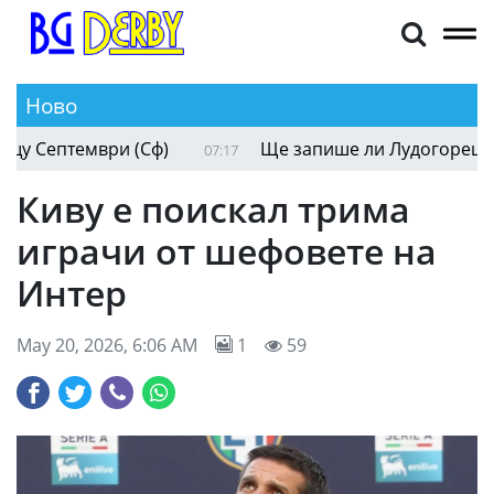
Ново
Окриленият ЦСКА трябва да внимава срещу Сеп
07:28
Киву е поискал трима
играчи от шефовете на
Интер
May 20, 2026, 6:06 AM
1
59