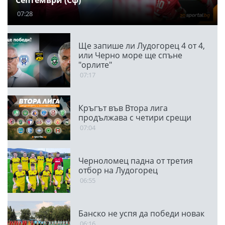
Септември (Сф)
07:28
Ще запише ли Лудогорец 4 от 4,
или Черно море ще спъне
"орлите"
07:17
Кръгът във Втора лига
продължава с четири срещи
07:04
Черноломец падна от третия
отбор на Лудогорец
06:55
Банско не успя да победи новак
06:16