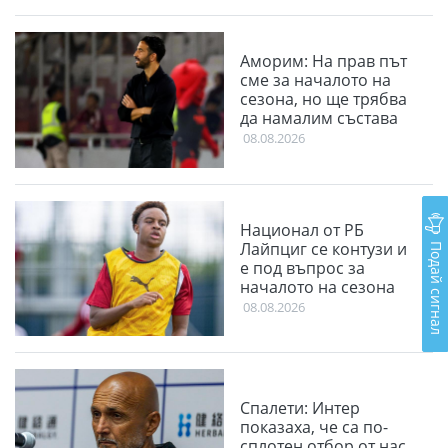
Аморим: На прав път
сме за началото на
сезона, но ще трябва
да намалим състава
08.08.2026
Национал от РБ
Подай сигнал
Лайпциг се контузи и
е под въпрос за
началото на сезона
08.08.2026
Спалети: Интер
показаха, че са по-
сплотен отбор от нас