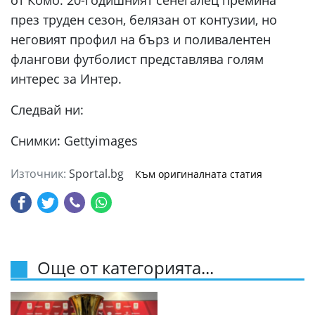
от Комо. 20-годишният сенегалец премина
през труден сезон, белязан от контузии, но
неговият профил на бърз и поливалентен
флангови футболист представлява голям
интерес за Интер.
Следвай ни:
Снимки: Gettyimages
Източник:
Sportal.bg
Към оригиналната статия
Още от категорията...