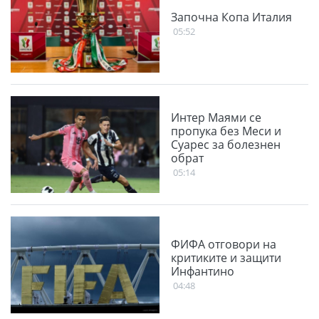
Започна Копа Италия
05:52
Интер Маями се
пропука без Меси и
Суарес за болезнен
обрат
05:14
ФИФА отговори на
критиките и защити
Инфантино
04:48