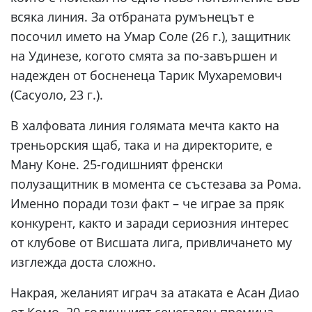
всяка линия. За отбраната румънецът е
посочил името на Умар Соле (26 г.), защитник
на Удинезе, когото смята за по-завършен и
надежден от босненеца Тарик Мухаремович
(Сасуоло, 23 г.).
В халфовата линия голямата мечта както на
треньорския щаб, така и на директорите, е
Ману Коне. 25-годишният френски
полузащитник в момента се състезава за Рома.
Именно поради този факт – че играе за пряк
конкурент, както и заради сериозния интерес
от клубове от Висшата лига, привличането му
изглежда доста сложно.
Накрая, желаният играч за атаката е Асан Диао