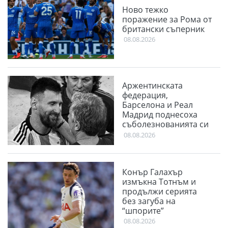
Ново тежко
поражение за Рома от
британски съперник
08.08.2026
Аржентинската
федерация,
Барселона и Реал
Мадрид поднесоха
съболезнованията си
към Меси
08.08.2026
Конър Галахър
измъкна Тотнъм и
продължи серията
без загуба на
“шпорите”
08.08.2026