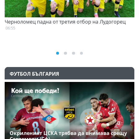
Черноломец падна от третия отбор на Лудогорец
С
н
06:55
07
ФУТБОЛ БЪЛГАРИЯ
Окриленият ЦСКА трябва да внимава срещу