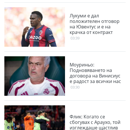
Лукуми е дал
положителен отговор
на Ювентус и е на
крачка от контракт
03:39
Моуриньо:
Подновяването на
договора на Винисиус
е радост за всички нас
03:30
Флик: Когато се
сбогувах с Араухо, той
изглеждаше щастлив