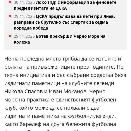
30.11.2025
Локо (Пд) с информация за феновете
преди визитата на ЦСКА
29.11.2025
ЦСКА продължава да лети при Янев,
разправи се брутално със Спартак за седма
поредна победа
29.11.2025
Ботев прекърши Черно море на
Колежа
Не на последно място трябва да се изтъкне и
ролята на привържениците през годините. По
тяхна инициатива и със събрани средства бяха
издигнати паметници на клубните легенди
Никола Спасов и Иван Моканов. Черно
море на практика е единственият футболен
клуб, който може да се похвали с два
издигнати паметника на футболни легенди,
както барелеф на друга бележита футболна