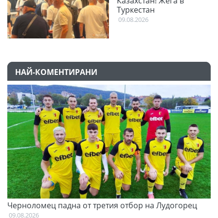
Казахстан! Жега в
Туркестан
09.08.2026
НАЙ-КОМЕНТИРАНИ
и
Черноломец падна от третия отбор на Лудогорец
О
С
09.08.2026