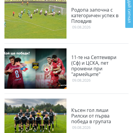
Подай сигнал
Родопа започна с
категоричен успех в
Пловдив
09.08.2026
11-те на Септември
(Сф) и ЦСКА, пет
промени при
"армейците"
09.08.2026
Късен гол лиши
Рилски от първа
победа в групата
09.08.2026