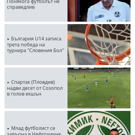
Понякога футболът не
справедлив
България U14 записа
трета победа на
турнира "Словения Бол"
Спартак (Пловдив)
надви десет от Созопол
в голов екшън
Млад футболист се
завърна в Нефтохимик