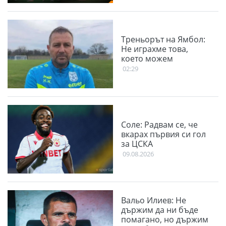
Треньорът на Ямбол:
Не играхме това,
което можем
02:29
Соле: Радвам се, че
вкарах първия си гол
за ЦСКА
09.08.2026
Вальо Илиев: Не
държим да ни бъде
помагано, но държим