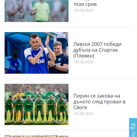
този срив
09.08.2026
Левски 2007 победи
дубъла на Спартак
(Плевен)
09.08.2026
Пирин се закова на
дъното след провал в
Своге
09.08.2026