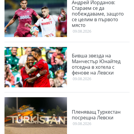
Андрей Йорданов:
Стараем се да
побеждаваме, защото
се целим в първото
място
09.08.2026
Бивша звезда на
Манчестър Юнайтед
отседна в хотела с
фенове на Левски
09.08.2026
Пленяващ Туркестан
посрещна Левски
09.08.2026