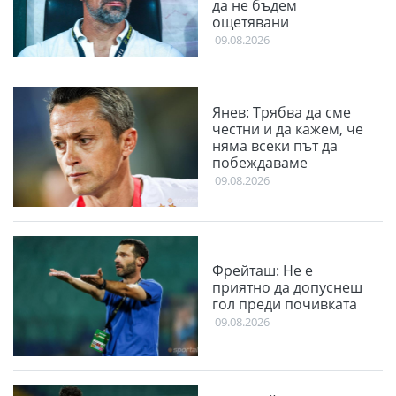
да не бъдем
ощетявани
09.08.2026
Янев: Трябва да сме
честни и да кажем, че
няма всеки път да
побеждаваме
09.08.2026
Фрейташ: Не е
приятно да допуснеш
гол преди почивката
09.08.2026