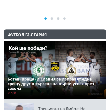
09
ФУТБОЛ БЪЛГАРИЯ
Ботев (Враца) и Славия се изправят един
срещу друг в търсене на първи успех през
сезона
07:00
Треньорът на Ямбол: Не