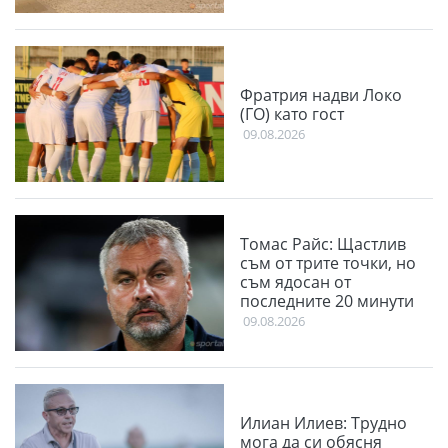
Фратрия надви Локо
(ГО) като гост
09.08.2026
Томас Райс: Щастлив
съм от трите точки, но
съм ядосан от
последните 20 минути
09.08.2026
Илиан Илиев: Трудно
мога да си обясня