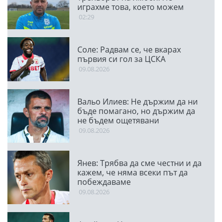
играхме това, което можем
02:29
Соле: Радвам се, че вкарах
първия си гол за ЦСКА
09.08.2026
Вальо Илиев: Не държим да ни
бъде помагано, но държим да
не бъдем ощетявани
09.08.2026
Янев: Трябва да сме честни и да
кажем, че няма всеки път да
побеждаваме
09.08.2026