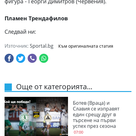
фигура - Георги Димитров (Червения).
Пламен Трендафилов
Следвай ни:
Източник:
Sportal.bg
Към оригиналната статия
Още от категорията...
Ботев (Враца) и
Славия се изправят
един срещу друг в
търсене на първи
успех през сезона
07:00