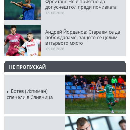
Фрейташ: Не е приятно да
допуснеш гол преди почивката
09.08.2026
Андрей Йорданов: Стараем се да
побеждаваме, защото се целим
в първото място
09.08.2026
НЕ ПРОПУСКАЙ
Ботев (Ихтиман)
спечели в Сливница