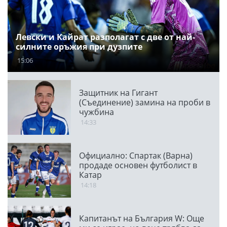
Левски и Кайрат разполагат с две от най-
силните оръжия при дузпите
15:06
Защитник на Гигант
(Съединение) замина на проби в
чужбина
14:33
Официално: Спартак (Варна)
продаде основен футболист в
Катар
14:18
Капитанът на България W: Още