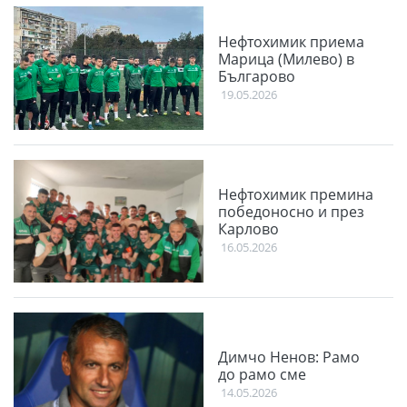
Нефтохимик приема
Марица (Милево) в
Българово
19.05.2026
Нефтохимик премина
победоносно и през
Карлово
16.05.2026
Димчо Ненов: Рамо
до рамо сме
14.05.2026