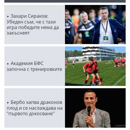
Захари Сираков:
Убеден съм, че с тази
игра победите няма да
закъснеят
Академия БФС
започна с тренировките
Бербо хапва драконов
плод и се наслаждава на
"първото докосване"