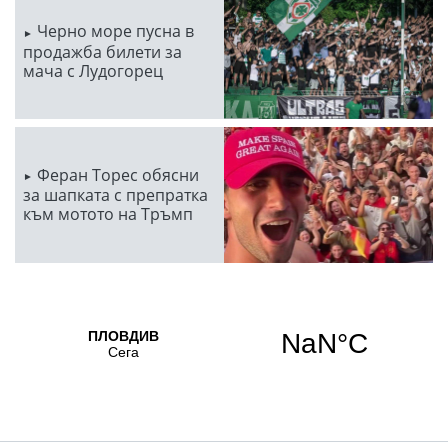
Черно море пусна в
продажба билети за
мача с Лудогорец
Феран Торес обясни
за шапката с препратка
към мотото на Тръмп