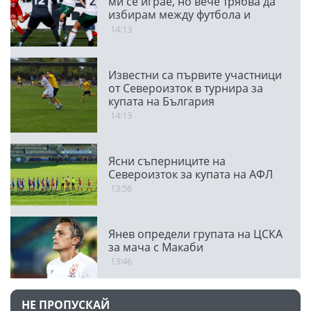
ми се играе, но вече трябва да
избирам между футбола и
семейството
14:13
Известни са първите участници
от Североизток в турнира за
купата на България
14:13
Ясни съперниците на
Североизток за купата на АФЛ
13:56
Янев определи групата на ЦСКА
за мача с Макаби
13:46
НЕ ПРОПУСКАЙ