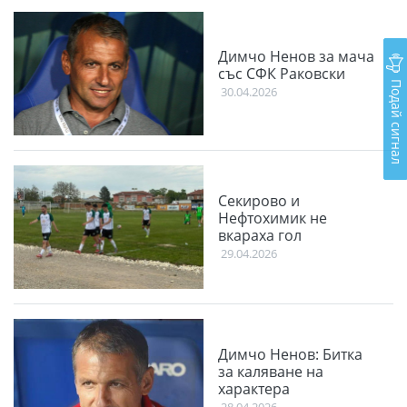
Димчо Ненов за мача
със СФК Раковски
Подай сигнал
30.04.2026
Секирово и
Нефтохимик не
вкараха гол
29.04.2026
Димчо Ненов: Битка
за каляване на
характера