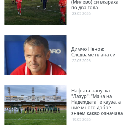
(Милево) си вкараха
по два гола
23.05.2026
Димчо Ненов:
Следваме плана си
22.05.2026
Нафтата напуска
"Лазур": "Мача на
Надеждата" е кауза, а
ние много добре
знаем какво означава
тази дума!
19.05.2026