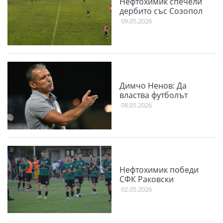
Нефтохимик спечели
дербито със Созопол
09.05.2026
Димчо Ненов: Да
властва футболът
08.05.2026
Нефтохимик победи
СФК Раковски
02.05.2026