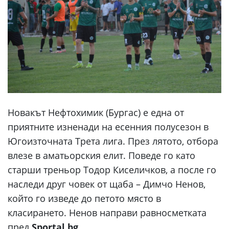
Новакът Нефтохимик (Бургас) е една от
приятните изненади на есенния полусезон в
Югоизточната Трета лига. През лятото, отбора
влезе в аматьорския елит. Поведе го като
старши треньор Тодор Киселичков, а после го
наследи друг човек от щаба – Димчо Ненов,
който го изведе до петото място в
класирането. Ненов направи равносметката
пред
Sportal.bg.