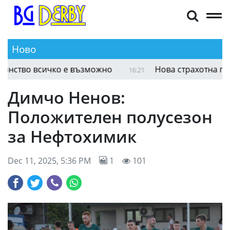
Ново
Борил Григоров: С много работа и постоянств
16:31
Димчо Ненов:
Положителен полусезон
за Нефтохимик
Dec 11, 2025, 5:36 PM
1
101