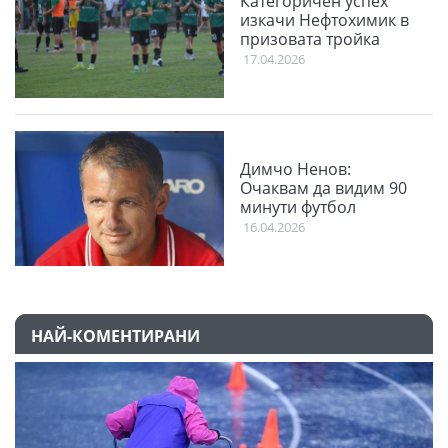
Категоричен успех
изкачи Нефтохимик в
призовата тройка
17.04.2026
Димчо Ненов:
Очаквам да видим 90
минути футбол
16.04.2026
НАЙ-КОМЕНТИРАНИ