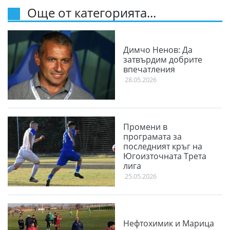
Още от категорията...
Димчо Ненов: Да
затвърдим добрите
впечатления
28.05.2026
Промени в
програмата за
последният кръг на
Югоизточната Трета
лига
25.05.2026
Нефтохимик и Марица