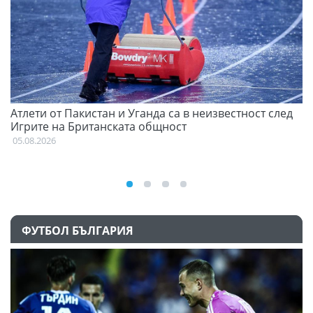
Атлети от Пакистан и Уганда са в неизвестност след
Д
Игрите на Британската общност
05
05.08.2026
ФУТБОЛ БЪЛГАРИЯ