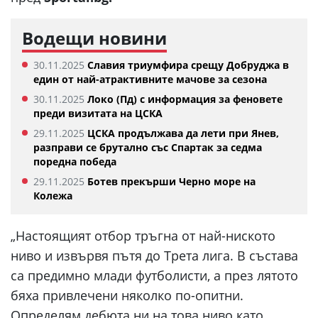
Водещи новини
30.11.2025
Славия триумфира срещу Добруджа в
един от най-атрактивните мачове за сезона
30.11.2025
Локо (Пд) с информация за феновете
преди визитата на ЦСКА
29.11.2025
ЦСКА продължава да лети при Янев,
разправи се брутално със Спартак за седма
поредна победа
29.11.2025
Ботев прекърши Черно море на
Колежа
„Настоящият отбор тръгна от най-ниското
ниво и извървя пътя до Трета лига. В състава
са предимно млади футболисти, а през лятото
бяха привлечени няколко по-опитни.
Определям дебюта ни на това ниво като