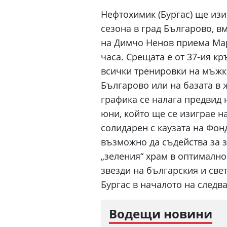
Нефтохимик (Бургас) ще изи
сезона в град Българово, вм
на Димчо Ненов приема Мари
часа. Срещата е от 37-ия к
всички тренировки на мъжк
Българово или на базата в ж
графика се налага предвид
юни, който ще се изиграе н
солидарен с каузата на Фон
Къри няма намерение да напуска
Синер ве
възможно да съдейства за з
Голдън Стейт Уориърс
07.08.2026
07.08.2026
„зеления“ храм в оптимално
звезди на българския и све
Бургас в началото на следв
Водещи новини