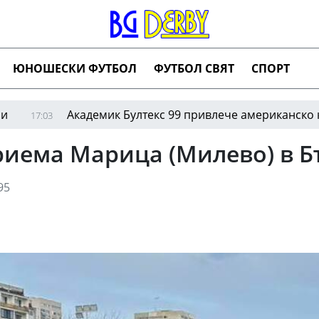
ЮНОШЕСКИ ФУТБОЛ
ФУТБОЛ СВЯТ
СПОРТ
Академик Бултекс 99 привлече американско крило
3
иема Марица (Милево) в Б
95