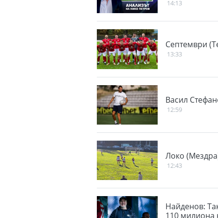
14:13
Септември (Т
13:33
Васил Стефан
12:59
Локо (Мездра
12:43
Найденов: Так
110 милиона 