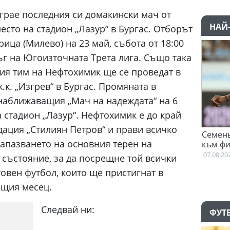
грае последния си домакински мач от
НАЙ
есто на стадион „Лазур“ в Бургас. Отборът
ца (Милево) на 23 май, събота от 18:00
ръг на Югоизточната Трета лига. Също така
ия тим на Нефтохимик ще се проведат в
.к. „Изгрев“ в Бургас. Промяната в
 наближаващия „Мач на надеждата“ на 6
а стадион „Лазур“. Нефтохимик е до край
дация „Стилиян Петров“ и прави всичко
че тренира
Семеньо: Трябва да се ада
апазването на основния терен на
към философията на Марес
07.08.2026
 състояние, за да посрещне той всички
товен футбол, които ще пристигнат в
ащия месец.
Следвай ни:
ФУТ