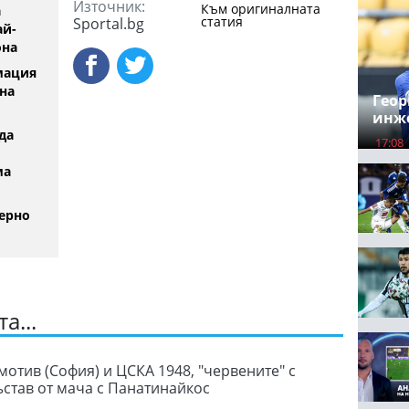
Източник:
Към оригиналната
а
статия
Sportal.bg
ай-
она
мация
на
Геор
инж
да
17:08
ма
ерно
а...
мотив (София) и ЦСКА 1948, "червените" с
ъстав от мача с Панатинайкос