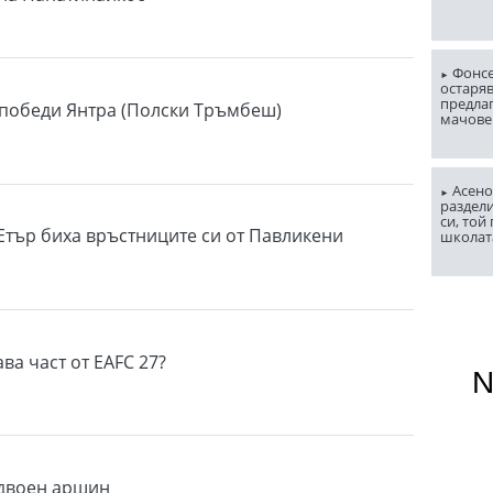
Фонсе
остаряв
предла
победи Янтра (Полски Тръмбеш)
мачове
Асено
раздели
си, той
тър биха връстниците си от Павликени
школат
ва част от EAFC 27?
 двоен аршин