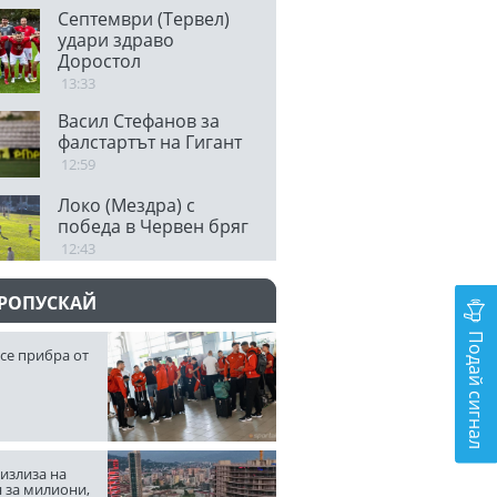
българския футбол
Септември (Тервел)
удари здраво
Доростол
13:33
Васил Стефанов за
фалстартът на Гигант
12:59
Локо (Мездра) с
победа в Червен бряг
12:43
ПРОПУСКАЙ
Подай сигнал
се прибра от
излиза на
 за милиони,