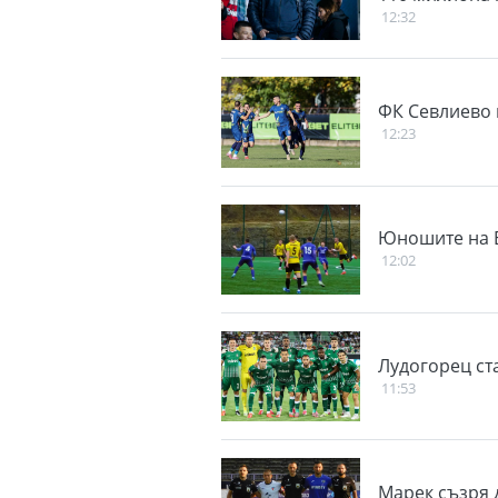
12:32
ФК Севлиево 
12:23
Юношите на Е
12:02
Лудогорец ста
11:53
Марек съзря