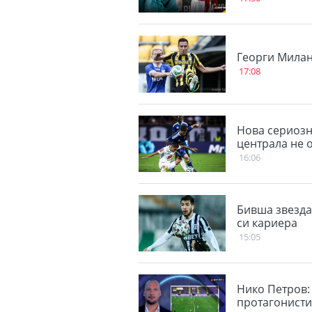
Георги Милан
17:08
Нова сериозн
централа не 
16:06
Бивша звезда
си кариера
15:05
Нико Петров:
протагонисти