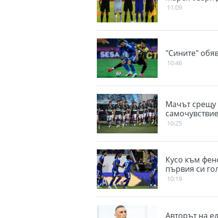
11:09
"Сините" обя
10:46
Мачът срещу 
самочувствие
10:25
Кусо към фен
първия си го
10:19
Авторът на е