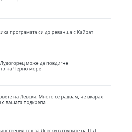
виха програмата си до реванша с Кайрат
Лудогорец може да повдигне
то на Черно море
овете на Левски: Много се радвам, че вкарах
л с вашата подкрепа
динствения гол за Левски в групите на ШЛ