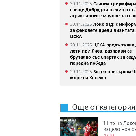
30.11.2025
Славия триумфир
срещу Добруджа в един от н
атрактивните мачове за сез
30.11.2025
Локо (Пд) с инфор
за феновете преди визитата 
ЦСКА
29.11.2025
ЦСКА продължава 
лети при Янев, разправи се
брутално със Спартак за сед
поредна победа
29.11.2025
Ботев прекърши Ч
море на Колежа
Още от категорият
11-те на Локо
изцяло нов с
17:50