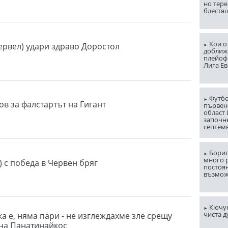
но тере
блестя
Кои о
ервел) удари здраво Доростол
доближ
плейоф
Лига Е
Футбо
ов за фалстартът на Гигант
първен
област
започн
септем
Борил
много 
) с победа в Червен бряг
постоян
възмо
Кючук
чиста д
а е, няма пари - не изглеждахме зле срещу
на Панатинайкос