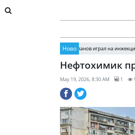
Ново
гра
Георги Миланов играл на инжекции
17:08
17:0
Нефтохимик пр
May 19, 2026, 8:30 AM
1