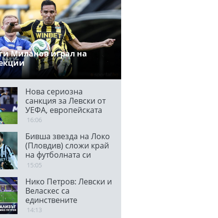
ги Миланов играл на
екции
Нова сериозна
санкция за Левски от
УЕФА, европейската
централа не одобри
16:06
транспарант
Бивша звезда на Локо
(Пловдив) сложи край
на футболната си
кариера
15:05
Нико Петров: Левски и
Веласкес са
единствените
протагонисти в
14:13