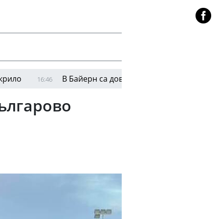
В Байерн са доволни от азиатското турне и очакв
16:46
ългарово