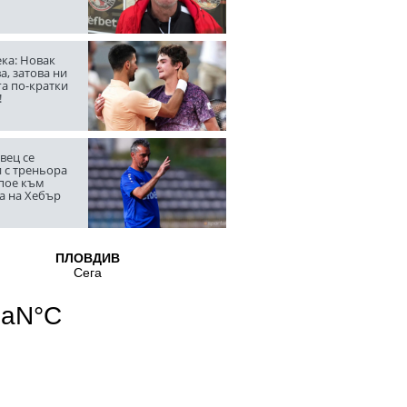
ка: Новак
а, затова ни
га по-кратки
!
вец се
 с треньора
 пое към
а на Хебър