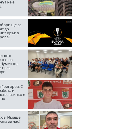
нът не е
щ
тбори ще се
ат до
ния кръг в
вропа?
лното
ство на
 Шумен ще
е през
ври
 Григоров: С
работа и
ство всичко е
жно
ов: Имаше
узпа за нас!