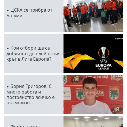
ЦСКА се прибра от
Батуми
Кои отбори ще се
доближат до плейофния
кръг в Лига Европа?
Борил Григоров: С
много работа и
постоянство всичко е
възможно
Футболното