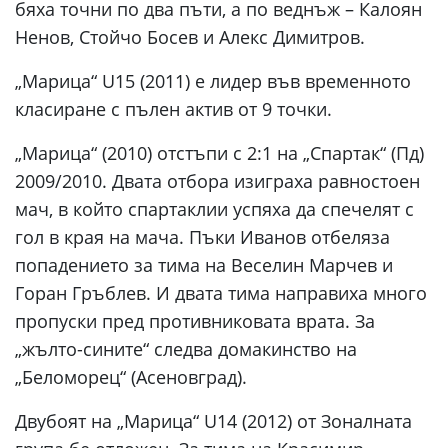
бяха точни по два пъти, а по веднъж – Калоян
Ненов, Стойчо Босев и Алекс Димитров.
„Марица“ U15 (2011) е лидер във временното
класиране с пълен актив от 9 точки.
„Марица“ (2010) отстъпи с 2:1 на „Спартак“ (Пд)
2009/2010. Двата отбора изиграха равностоен
мач, в който спартаклии успяха да спечелят с
гол в края на мача. Пъки Иванов отбеляза
попадението за тима на Веселин Марчев и
Горан Гръблев. И двата тима направиха много
пропуски пред противниковата врата. За
„жълто-сините“ следва домакинство на
„Беломорец“ (Асеновград).
Двубоят на „Марица“ U14 (2012) от Зоналната