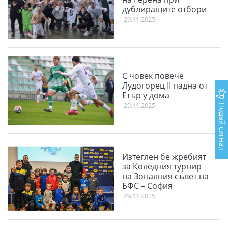
дублиращите отбори
29.11.2025
С човек повече
Лудогорец II падна от
Етър у дома
29.11.2025
Подай сигнал
Изтеглен бе жребият
за Коледния турнир
на Зоналния съвет на
БФС – София
29.11.2025