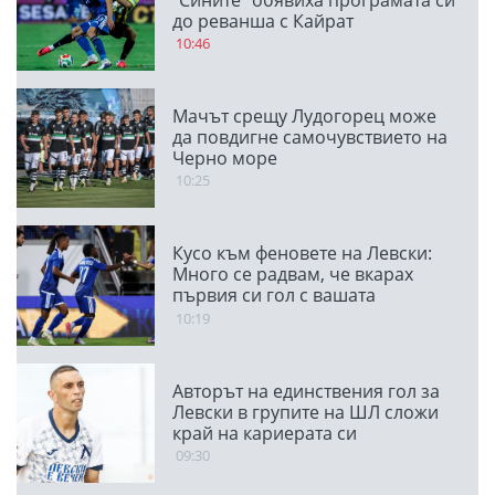
"Сините" обявиха програмата си
до реванша с Кайрат
10:46
Мачът срещу Лудогорец може
да повдигне самочувствието на
Черно море
10:25
Кусо към феновете на Левски:
Много се радвам, че вкарах
първия си гол с вашата
подкрепа
10:19
Авторът на единствения гол за
Левски в групите на ШЛ сложи
край на кариерата си
09:30