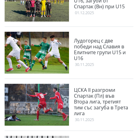
U16, загуби от
Спартак (Вн) при U15
01.12.2025
Лудогорец с две
победи над Славия в
Елитните групи U15 и
U16
30.11.2025
ЦСКА II разгроми
Спартак (Пл) във
Втора лига, третият
тим със загуба в Трета
лига
30.11.2025