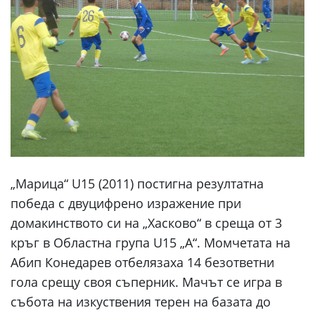
„Марица“ U15 (2011) постигна резултатна
победа с двуцифрено изражение при
домакинството си на „Хасково“ в среща от 3
кръг в Областна група U15 „А“. Момчетата на
Абип Конедарев отбелязаха 14 безответни
гола срещу своя съперник. Мачът се игра в
събота на изкуствения терен на базата до