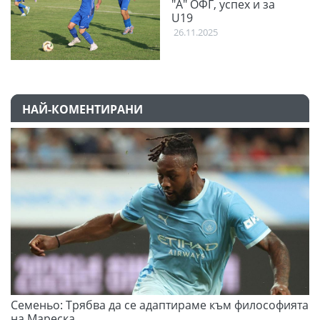
"А" ОФГ, успех и за
U19
26.11.2025
НАЙ-КОМЕНТИРАНИ
Семеньо: Трябва да се адаптираме към философията
Ф
на Мареска
07