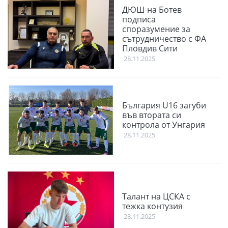
ДЮШ на Ботев
подписа
споразумение за
сътрудничество с ФА
Пловдив Сити
28.11.2025
България U16 загуби
във втората си
контрола от Унгария
28.11.2025
Талант на ЦСКА с
тежка контузия
28.11.2025