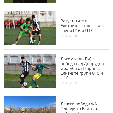
Резултатите в
Елитните юношески
групи U16 и U15
01.12.2025
Локомотив (Пд) с
победа над Добруджа
и загуба от Пирин в
Елитните групи U15 и
U16
01.12.2025
Левски победи ФА
Пловдив в Елитната