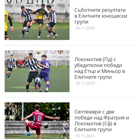
Съботните резултати
в Елитните юношески
групи
30.11.2025
Локомотив (Пд) с
убедителни победи
над Етър и Миньор в
Елитните групи
30.11.2025
Септември с две
победи над Фратрия и
Локомотив (Сф) в
Елитните групи
30.11.2025