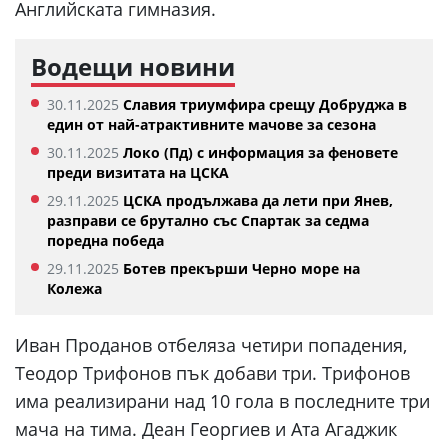
Английската гимназия.
Водещи новини
30.11.2025
Славия триумфира срещу Добруджа в
един от най-атрактивните мачове за сезона
30.11.2025
Локо (Пд) с информация за феновете
преди визитата на ЦСКА
29.11.2025
ЦСКА продължава да лети при Янев,
разправи се брутално със Спартак за седма
поредна победа
29.11.2025
Ботев прекърши Черно море на
Колежа
Иван Проданов отбеляза четири попадения,
Теодор Трифонов пък добави три. Трифонов
има реализирани над 10 гола в последните три
мача на тима. Деан Георгиев и Ата Агаджик