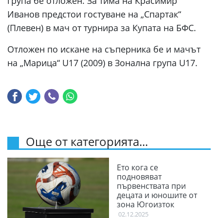
група бе отложен. За тима на Красимир
Иванов предстои гостуване на „Спартак“
(Плевен) в мач от турнира за Купата на БФС.
Отложен по искане на съперника бе и мачът
нa „Марица“ U17 (2009) в Зонална група U17.
Още от категорията...
Ето кога се
подновяват
първенствата при
децата и юношите от
зона Югоизток
02.12.2025