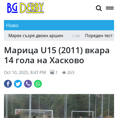
Ново
Марек съзря двоен аршин
Пореден тест за Ре
11:04
Марица U15 (2011) вкара
14 гола на Хасково
Oct 10, 2025, 8:47 PM
1
263