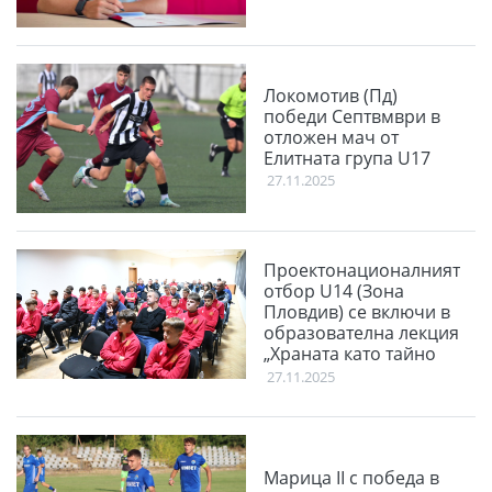
Локомотив (Пд)
победи Септвмври в
отложен мач от
Елитната група U17
27.11.2025
Проектонационалният
отбор U14 (Зона
Пловдив) се включи в
образователна лекция
„Храната като тайно
оръжие“
27.11.2025
Марица II с победа в