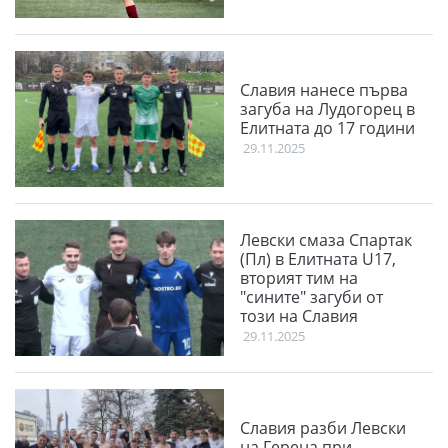
Славия нанесе първа
загуба на Лудогорец в
Елитната до 17 години
29.11.2025
Левски смаза Спартак
(Пл) в Елитната U17,
вторият тим на
"сините" загуби от
този на Славия
29.11.2025
Славия разби Левски
на Герена при