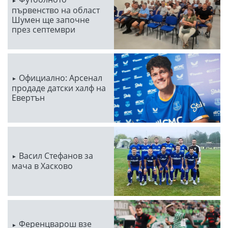
първенство на област
Шумен ще започне
през септември
Официално: Арсенал
продаде датски халф на
Евертън
Васил Стефанов за
мача в Хасково
Ференцварош взе