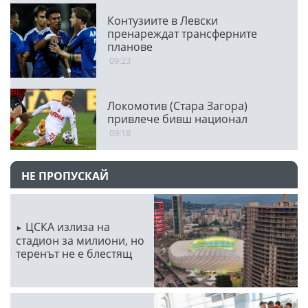
Контузиите в Левски
пренареждат трансферните
планове
09:23
Локомотив (Стара Загора)
привлече бивш национал
09:18
НЕ ПРОПУСКАЙ
ЦСКА излиза на
стадион за милиони, но
теренът не е блестящ