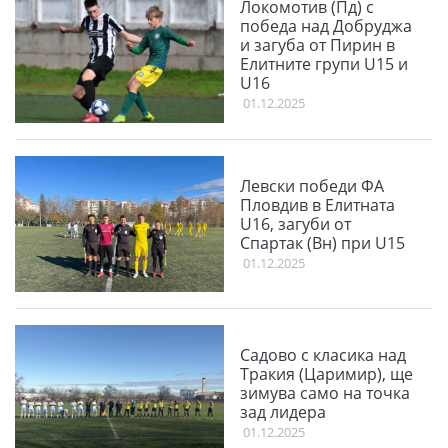
Локомотив (Пд) с
победа над Добруджа
и загуба от Пирин в
Елитните групи U15 и
U16
01.12.2025
Левски победи ФА
Пловдив в Елитната
U16, загуби от
Спартак (Вн) при U15
01.12.2025
Садово с класика над
Тракия (Царимир), ще
зимува само на точка
зад лидера
01.12.2025