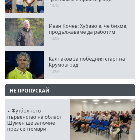
13:16
Иван Кочев: Хубаво е, че бихме,
продължаваме да работим
13:09
Калпаков за победния старт на
Крумовград
13:04
НЕ ПРОПУСКАЙ
Футболното
първенство на област
Шумен ще започне
през септември