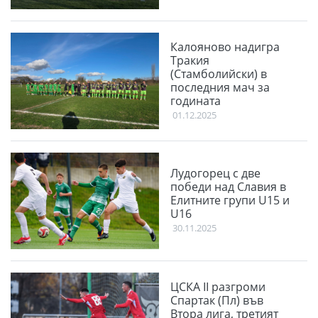
Калояново надигра
Тракия
(Стамболийски) в
последния мач за
годината
01.12.2025
Лудогорец с две
победи над Славия в
Елитните групи U15 и
U16
30.11.2025
ЦСКА II разгроми
Спартак (Пл) във
Втора лига, третият