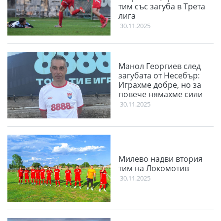
тим със загуба в Трета
лига
30.11.2025
Манол Георгиев след
загубата от Несебър:
Играхме добре, но за
повече нямахме сили
30.11.2025
Милево надви втория
тим на Локомотив
30.11.2025