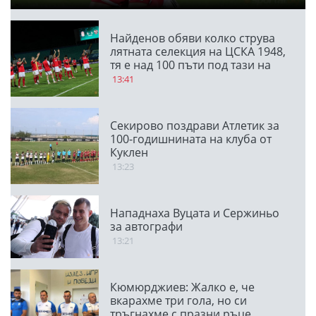
Найденов обяви колко струва
лятната селекция на ЦСКА 1948,
тя е над 100 пъти под тази на
ПАО
13:41
Секирово поздрави Атлетик за
100-годишнината на клуба от
Куклен
13:23
Нападнаха Вуцата и Сержиньо
за автографи
13:21
Кюмюрджиев: Жалко е, че
вкарахме три гола, но си
тръгнахме с празни ръце