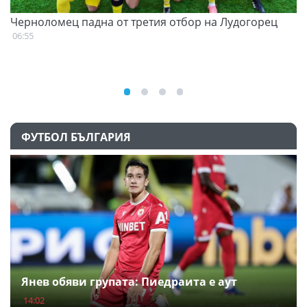
Черноломец падна от третия отбор на Лудогорец
С
н
06:55
07
ФУТБОЛ БЪЛГАРИЯ
Янев обяви групата: Пиедраита е аут
14:02