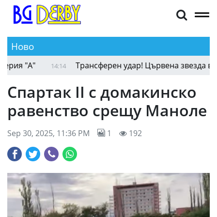
Ново
Даниел Малдини отново смени клуба в Серия "А
14:15
Спартак II с домакинско
равенство срещу Маноле
Sep 30, 2025, 11:36 PM
1
192