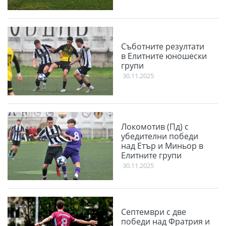
Съботните резултати
в Елитните юношески
групи
30.11.2025
Локомотив (Пд) с
убедителни победи
над Етър и Миньор в
Елитните групи
30.11.2025
Септември с две
победи над Фратрия и