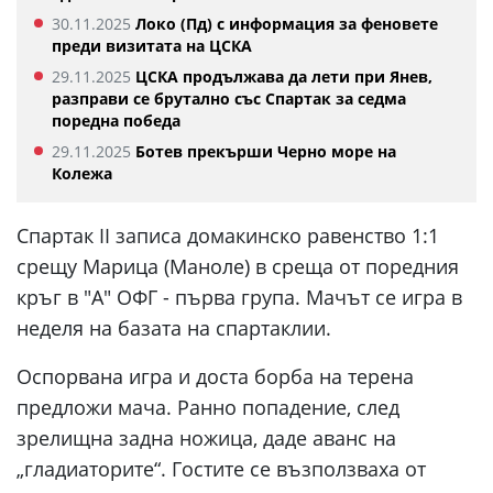
30.11.2025
Локо (Пд) с информация за феновете
преди визитата на ЦСКА
29.11.2025
ЦСКА продължава да лети при Янев,
разправи се брутално със Спартак за седма
поредна победа
29.11.2025
Ботев прекърши Черно море на
Колежа
Спартак II записа домакинско равенство 1:1
срещу Марица (Маноле) в среща от поредния
кръг в "А" ОФГ - първа група. Мачът се игра в
неделя на базата на спартаклии.
Оспорвана игра и доста борба на терена
предложи мача. Ранно попадение, след
зрелищна задна ножица, даде аванс на
„гладиаторите“. Гостите се възползваха от