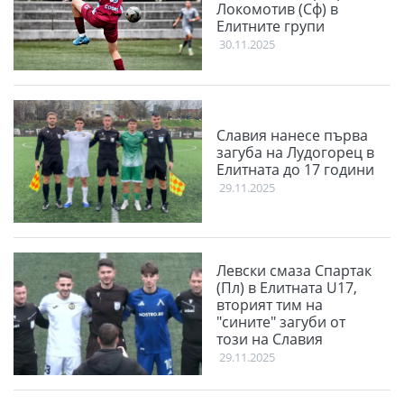
Локомотив (Сф) в
Елитните групи
30.11.2025
Славия нанесе първа
загуба на Лудогорец в
Елитната до 17 години
29.11.2025
Левски смаза Спартак
(Пл) в Елитната U17,
вторият тим на
"сините" загуби от
този на Славия
29.11.2025