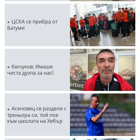
ЦСКА се прибра от
Батуми
Кючуков: Имаше
чиста дузпа за нас!
Асеновец се раздели с
треньора си, той пое
към школата на Хебър