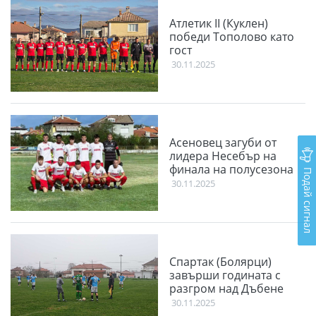
Атлетик II (Куклен)
победи Тополово като
гост
30.11.2025
Асеновец загуби от
лидера Несебър на
финала на полусезона
Подай сигнал
30.11.2025
Спартак (Болярци)
завърши годината с
разгром над Дъбене
30.11.2025