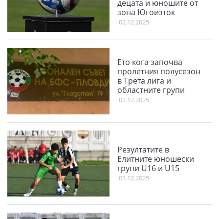
децата и юношите от
зона Югоизток
02.12.2025
Ето кога започва
пролетния полусезон
в Трета лига и
областните групи
02.12.2025
Резултатите в
Елитните юношески
групи U16 и U15
01.12.2025