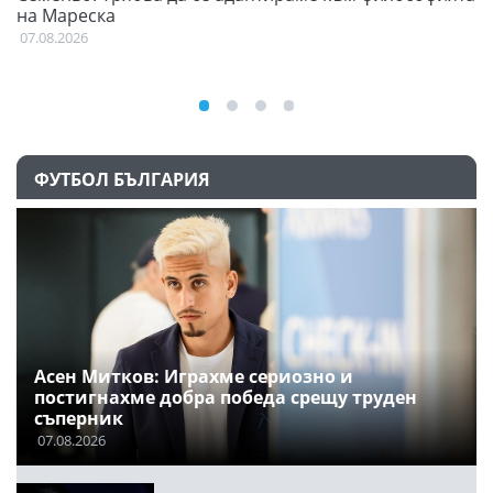
на Мареска
07
07.08.2026
ФУТБОЛ БЪЛГАРИЯ
Асен Митков: Играхме сериозно и
постигнахме добра победа срещу труден
съперник
07.08.2026