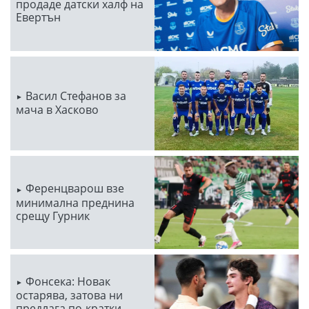
продаде датски халф на
Евертън
Васил Стефанов за
мача в Хасково
Ференцварош взе
минимална преднина
срещу Гурник
Фонсека: Новак
остарява, затова ни
предлага по-кратки