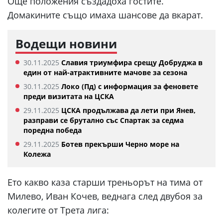
Още положения създадоха гостите.
Домакините също имаха шансове да вкарат.
Водещи новини
30.11.2025
Славия триумфира срещу Добруджа в
един от най-атрактивните мачове за сезона
30.11.2025
Локо (Пд) с информация за феновете
преди визитата на ЦСКА
29.11.2025
ЦСКА продължава да лети при Янев,
разправи се брутално със Спартак за седма
поредна победа
29.11.2025
Ботев прекърши Черно море на
Колежа
Ето какво каза старши треньорът на тима от
Милево, Иван Кочев, веднага след двубоя за
колегите от Трета лига: