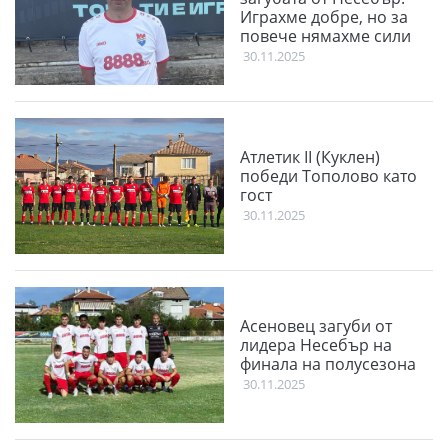
Играхме добре, но за
повече нямахме сили
30.11.2025
Атлетик II (Куклен)
победи Тополово като
гост
30.11.2025
Асеновец загуби от
лидера Несебър на
финала на полусезона
30.11.2025