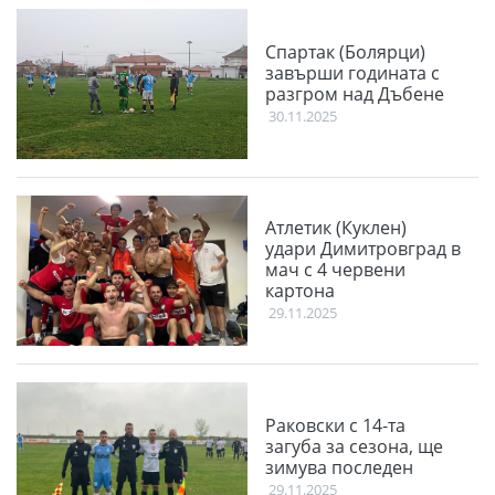
Спартак (Болярци)
завърши годината с
разгром над Дъбене
30.11.2025
Атлетик (Куклен)
удари Димитровград в
мач с 4 червени
картона
29.11.2025
Раковски с 14-та
загуба за сезона, ще
зимува последен
29.11.2025