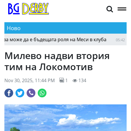
Ново
 може да е бъдещата роля на Меси в клуба
Парм
05:42
Милево надви втория
тим на Локомотив
Nov 30, 2025, 11:44 PM
1
134