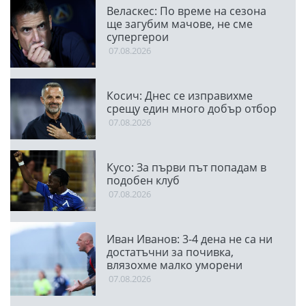
Веласкес: По време на сезона
ще загубим мачове, не сме
супергерои
07.08.2026
Косич: Днес се изправихме
срещу един много добър отбор
07.08.2026
Кусо: За първи път попадам в
подобен клуб
07.08.2026
Иван Иванов: 3-4 дена не са ни
достатъчни за почивка,
влязохме малко уморени
07.08.2026