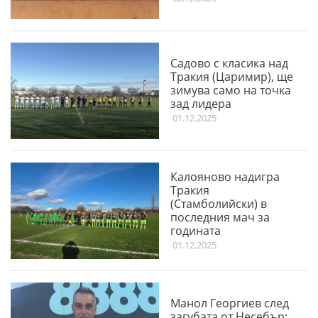
Садово с класика над
Тракия (Царимир), ще
зимува само на точка
зад лидера
01.12.2025
Калояново надигра
Тракия
(Стамболийски) в
последния мач за
годината
01.12.2025
Манол Георгиев след
загубата от Несебър: