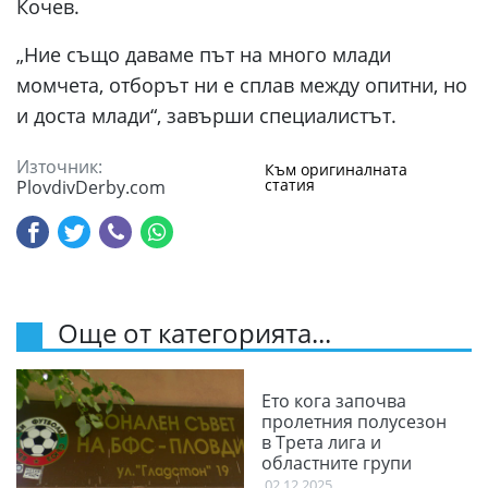
Кочев.
„Ние също даваме път на много млади
момчета, отборът ни е сплав между опитни, но
и доста млади“, завърши специалистът.
Източник:
Към оригиналната
статия
PlovdivDerby.com
Още от категорията...
Ето кога започва
пролетния полусезон
в Трета лига и
областните групи
02.12.2025