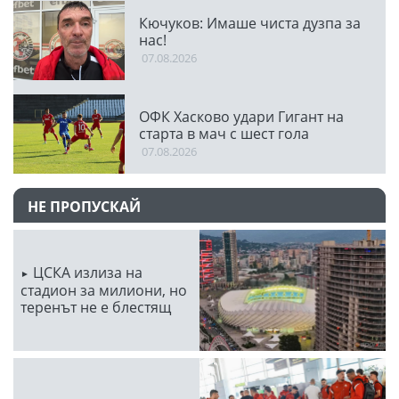
Кючуков: Имаше чиста дузпа за
нас!
07.08.2026
ОФК Хасково удари Гигант на
старта в мач с шест гола
07.08.2026
НЕ ПРОПУСКАЙ
ЦСКА излиза на
стадион за милиони, но
теренът не е блестящ