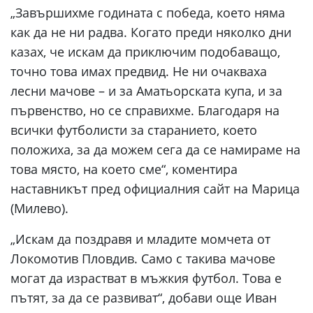
„Завършихме годината с победа, което няма
как да не ни радва. Когато преди няколко дни
казах, че искам да приключим подобаващо,
точно това имах предвид. Не ни очакваха
лесни мачове – и за Аматьорската купа, и за
първенство, но се справихме. Благодаря на
всички футболисти за старанието, което
положиха, за да можем сега да се намираме на
това място, на което сме“, коментира
наставникът пред официалния сайт на Марица
(Милево).
„Искам да поздравя и младите момчета от
Локомотив Пловдив. Само с такива мачове
могат да израстват в мъжкия футбол. Това е
пътят, за да се развиват“, добави още Иван