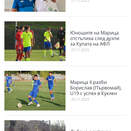
27.11.2025
Юношите на Марица
отстъпиха след дузпи
за Купата на АФЛ
27.11.2025
Марица II разби
Борислав (Първомай),
U19 с успех в Куклен
26.11.2025