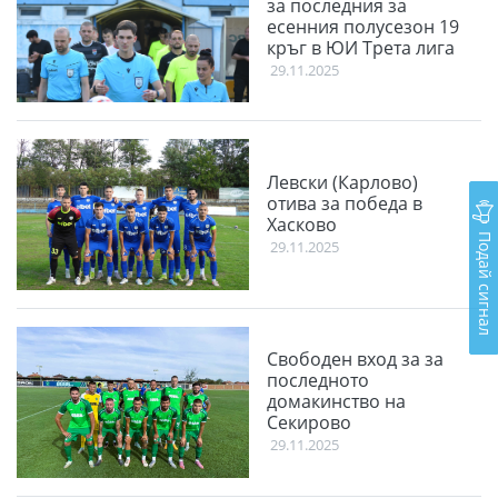
за последния за
есенния полусезон 19
кръг в ЮИ Трета лига
29.11.2025
Левски (Карлово)
отива за победа в
Хасково
Подай сигнал
29.11.2025
Свободен вход за за
последното
домакинство на
Секирово
29.11.2025