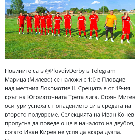
Новините са в @PlovdivDerby в Telegram
Марица (Милево) се наложи с 1:0 в Пловдив
над местния Локомотив II. Срещата е от 19-ия
кръг на Югоизточната Трета лига. Стоян Митев
осигури успеха с попадението си в средата на
второто полувреме. Селекцията на Иван Кочев
пропусна да поведе още в началото на двубоя,
когато Иван Кирев не успя да вкара дузпа.