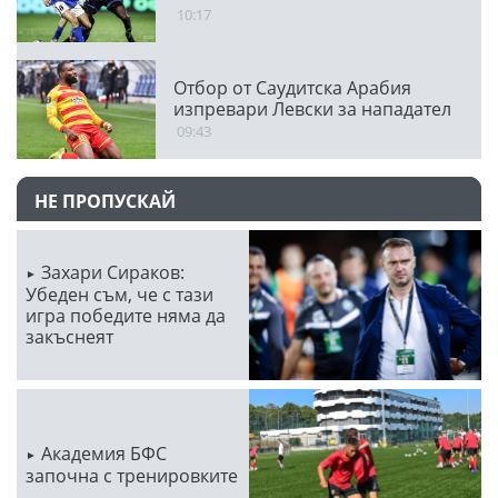
10:17
Отбор от Саудитска Арабия
изпревари Левски за нападател
09:43
НЕ ПРОПУСКАЙ
Захари Сираков:
Убеден съм, че с тази
игра победите няма да
закъснеят
Академия БФС
започна с тренировките