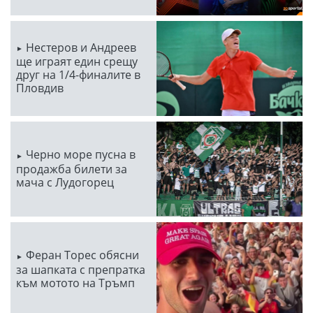
Нестеров и Андреев
ще играят един срещу
друг на 1/4-финалите в
Пловдив
Черно море пусна в
продажба билети за
мача с Лудогорец
Феран Торес обясни
за шапката с препратка
към мотото на Тръмп