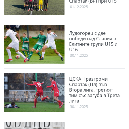
Спартак (Вн) при U15
01.12.2025
Лудогорец с две
победи над Славия в
Елитните групи U15 и
U16
30.11.2025
ЦСКА II разгроми
Спартак (Пл) във
Втора лига, третият
тим със загуба в Трета
лига
30.11.2025