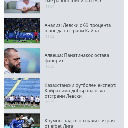
сме равностойни на ПАО
11:04
Анализ: Левски с 69 процента
шанс да отстрани Кайрат
11:02
Алвеша: Панатинакос остава
фаворит
10:56
Казахстански футболен експерт:
Кайрат има добър шанс да
отстрани Левски
10:39
Крумовград се похвали с играч
от efbet Лига