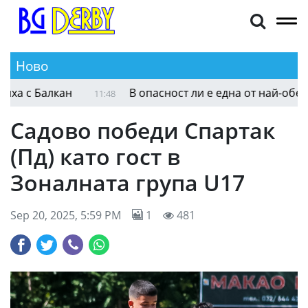
Ново
 с Балкан
В опасност ли е една от най-обещав
11:48
Садово победи Спартак
(Пд) като гост в
Зоналната група U17
Sep 20, 2025, 5:59 PM
1
481