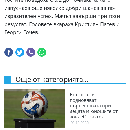
изпуснаха още няколко добри шанса за по-
изразителен успех. Мачът завърши при този
резултат. Головете вкараха Кристиян Патев и
Георги Гочев.
Още от категорията...
Ето кога се
подновяват
първенствата при
децата и юношите от
зона Югоизток
02.12.2025