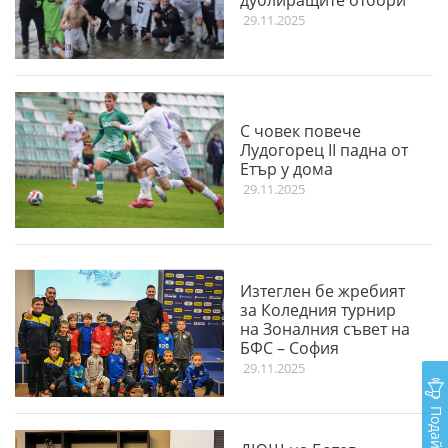
дублиращите отбори
29.11.2025
С човек повече
Лудогорец II падна от
Етър у дома
29.11.2025
Изтеглен бе жребият
за Коледния турнир
на Зоналния съвет на
БФС – София
29.11.2025