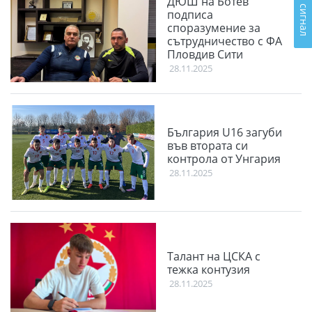
Подай сигнал
ДЮШ на Ботев
подписа
споразумение за
сътрудничество с ФА
Пловдив Сити
28.11.2025
България U16 загуби
във втората си
контрола от Унгария
28.11.2025
Талант на ЦСКА с
тежка контузия
28.11.2025