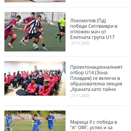
Локомотив (Пд)
победи Септвмври в
отложен мач от
Елитната група U17
27.11.2025
Проектонационалният
отбор U14 (Зона
Пловдив) се включи в
образователна лекция
„Храната като тайно
оръжие“
27.11.2025
Марица II с победа в
"А" ОФГ, успех и за