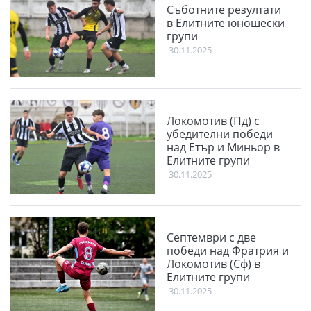
Съботните резултати
в Елитните юношески
групи
30.11.2025
Локомотив (Пд) с
убедителни победи
над Етър и Миньор в
Елитните групи
30.11.2025
Септември с две
победи над Фратрия и
Локомотив (Сф) в
Елитните групи
30.11.2025