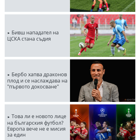
Бивш нападател на
ЦСКА стана съдия
Бербо хапва драконов
плод и се наслаждава на
"първото докосване"
Това ли е новото лице
на българския футбол?
Европа вече не е мисия
за един