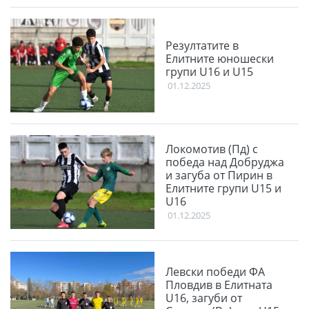
Резултатите в
Елитните юношески
групи U16 и U15
01.12.2025
Локомотив (Пд) с
победа над Добруджа
и загуба от Пирин в
Елитните групи U15 и
U16
01.12.2025
Левски победи ФА
Пловдив в Елитната
U16, загуби от