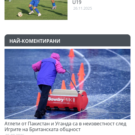
U19
26.11.2025
НАЙ-КОМЕНТИРАНИ
Атлети от Пакистан и Уганда са в неизвестност след
Д
Игрите на Британската общност
05