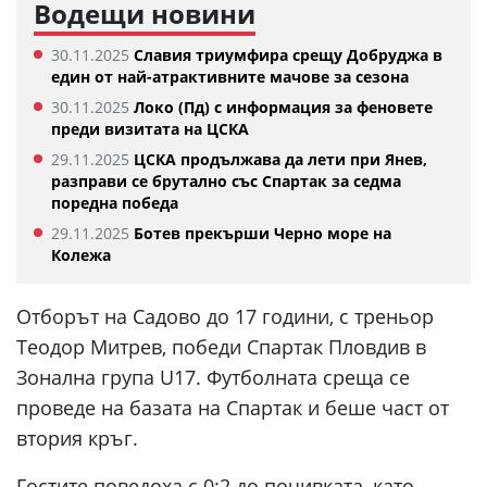
Водещи новини
30.11.2025
Славия триумфира срещу Добруджа в
един от най-атрактивните мачове за сезона
30.11.2025
Локо (Пд) с информация за феновете
преди визитата на ЦСКА
29.11.2025
ЦСКА продължава да лети при Янев,
разправи се брутално със Спартак за седма
поредна победа
29.11.2025
Ботев прекърши Черно море на
Колежа
Отборът на Садово до 17 години, с треньор
Теодор Митрев, победи Спартак Пловдив в
Зонална група U17. Футболната среща се
проведе на базата на Спартак и беше част от
втория кръг.
Гостите поведоха с 0:2 до почивката, като