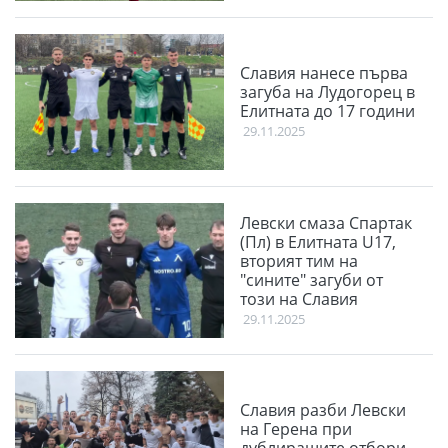
Славия нанесе първа
загуба на Лудогорец в
Елитната до 17 години
29.11.2025
Левски смаза Спартак
(Пл) в Елитната U17,
вторият тим на
"сините" загуби от
този на Славия
29.11.2025
Славия разби Левски
на Герена при