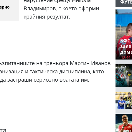
ФУТ
ерно
Владимиров, с което оформи
крайния резултат.
БФС 
заяв
дом
18:44
ъзпитаниците на треньора Мартин Иванов
низация и тактическа дисциплина, като
да застраши сериозно вратата им.
а...