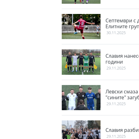
Септември с 
Елитните гру
30.11.2025
Славия нанес
години
29.11.2025
Левски смаза 
"сините" загу
29.11.2025
Славия разби
29.11.2025