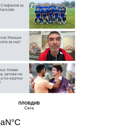
 Стефанов за
 Хасково
ов: Имаше
узпа за нас!
ка: Новак
а, затова ни
га по-кратки
!