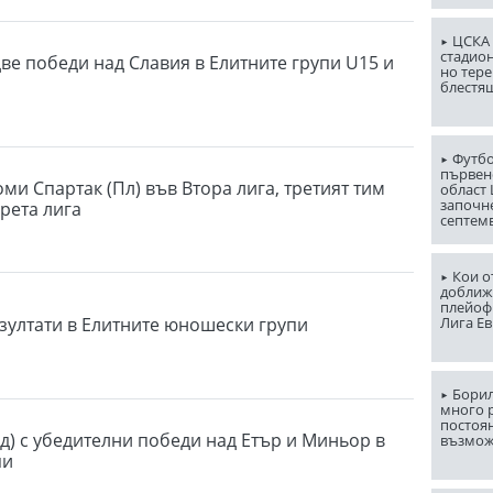
ЦСКА 
стадион
две победи над Славия в Елитните групи U15 и
но тере
блестя
Футбо
първен
оми Спартак (Пл) във Втора лига, третият тим
област
започн
Трета лига
септем
Кои о
доближ
плейоф
Лига Е
зултати в Елитните юношески групи
Борил
много 
постоян
д) с убедителни победи над Етър и Миньор в
възмо
пи