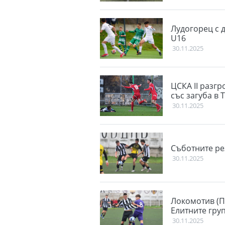
Лудогорец с 
U16
30.11.2025
ЦСКА II разгр
със загуба в 
30.11.2025
Съботните ре
30.11.2025
Локомотив (П
Елитните гру
30.11.2025