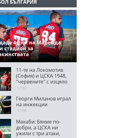
БОЛ БЪЛГАРИЯ
даде 4 дни на Марек да
и стадион за
акинствата
11-те на Локомотив
(София) и ЦСКА 1948,
"червените" с изцяло
нов състав от мача с
17:50
Панатинайкос
Георги Миланов играл
на инжекции
17:08
Макаби: Бяхме по-
добри, а ЦСКА ни
ужили с три атаки,