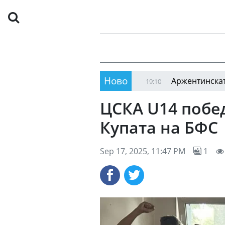
Ново
иумф на двойки в Полша
Аржентинската федерац
19:10
ЦСКА U14 побед
Купата на БФС
Sep 17, 2025, 11:47 PM
1