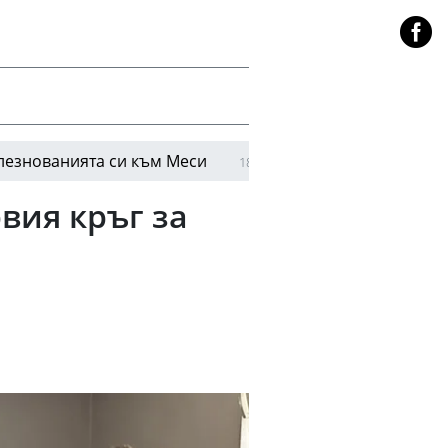
ята си към Меси
Конър Галахър измъкна Тотнъ
18:46
вия кръг за