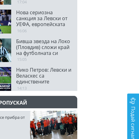
отиваме да направим
17:04
невъзможното
Нова сериозна
санкция за Левски от
УЕФА, европейската
централа не одобри
16:06
транспарант
Бивша звезда на Локо
(Пловдив) сложи край
на футболната си
кариера
15:05
Нико Петров: Левски и
Веласкес са
единствените
протагонисти в
14:13
българския футбол
ПРОПУСКАЙ
Подай сигнал
се прибра от