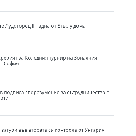
е Лудогорец II падна от Етър у дома
жребият за Коледния турнир на Зоналния
 – София
 подписа споразумение за сътрудничество с
Сити
 загуби във втората си контрола от Унгария