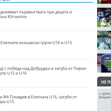
одновяват първенствата при децата и
зона Югоизток
в Елитните юношески групи U16 и U15
д) с победа над Добруджа и загуба от Пирин
упи U15 и U16
НЕ 
ЦСКА 
и ФА Пловдив в Елитната U16, загуби от
Батуми
при U15