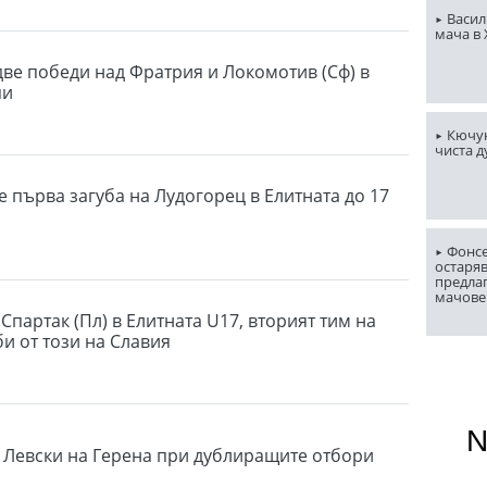
Васил
мача в
две победи над Фратрия и Локомотив (Сф) в
пи
Кючук
чиста д
е първа загуба на Лудогорец в Елитната до 17
Фонсе
остаряв
предла
мачове
Спартак (Пл) в Елитната U17, вторият тим на
би от този на Славия
 Левски на Герена при дублиращите отбори