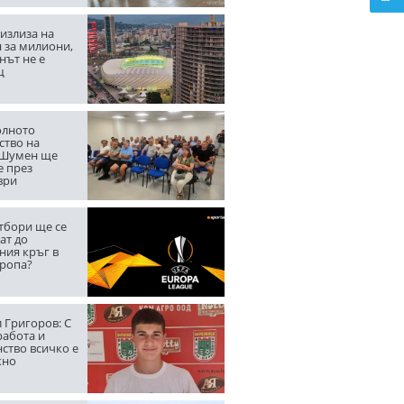
излиза на
 за милиони,
нът не е
щ
лното
ство на
 Шумен ще
е през
ври
тбори ще се
ат до
ния кръг в
вропа?
 Григоров: С
работа и
ство всичко е
жно