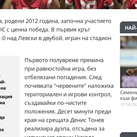
, родени 2012 година, започна участието
НАЙ
БФС с ценна победа. В първия кръг
:0 над Левски в двубой, игран на стадион
Първото полувреме премина
при равностойна игра, без
а
отбелязани попадения. След
ай-
почивката "червените" наложиха
она
енира
Семеньо: Трябва да се адаптира
териториален и игрови контрол,
мация
към философията на Мареска
създавайки по-чистите
на
07.08.2026
положения. Десет минути преди
да
края на срещата Денис Тонев
реализира дузпа, отсъдена за
ма
нарушение срещу Никола