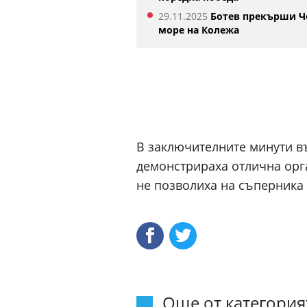
29.11.2025
Ботев прекърши Ч
море на Колежа
В заключителните минути в
демонстрираха отлична орга
не позволиха на съперника 
Още от категорият