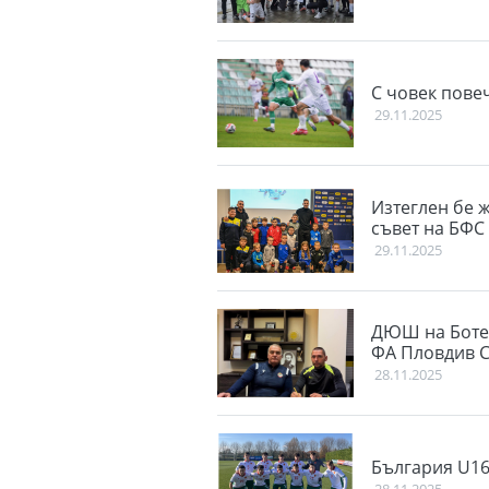
С човек повеч
29.11.2025
Изтеглен бе 
съвет на БФС
29.11.2025
ДЮШ на Ботев
ФА Пловдив 
28.11.2025
България U16
28.11.2025