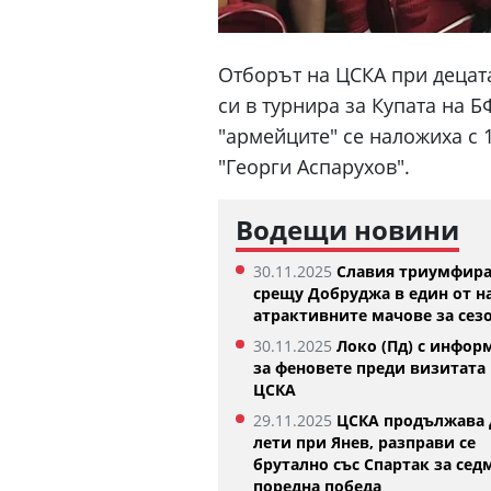
Отборът на ЦСКА при децата
си в турнира за Купата на 
"армейците" се наложиха с 1
"Георги Аспарухов".
Водещи новини
30.11.2025
Славия триумфир
срещу Добруджа в един от н
атрактивните мачове за сез
Къри няма намерение да напуска
Синер вече тр
30.11.2025
Локо (Пд) с инфор
Голдън Стейт Уориърс
07.08.2026
за феновете преди визитата 
07.08.2026
ЦСКА
29.11.2025
ЦСКА продължава 
лети при Янев, разправи се
брутално със Спартак за сед
поредна победа