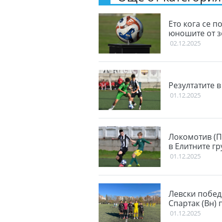
Ето кога се п
юношите от 
02.12.2025
Резултатите 
01.12.2025
Локомотив (П
в Елитните гр
01.12.2025
Левски побед
Спартак (Вн) 
01.12.2025