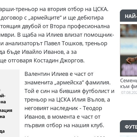
тарши-треньор на втория отбор на ЦСКА.
НАЙ
 договор с „армейците“ и ще дебютира
стоящия двубой от Втора професионална
ември. В щаба на Илиев влизат помощник-
и анализаторът Павел Тошков, треньор
да бъде Ивайло Иванов, а за
ще отговаря Костадин Джоргов.
Валентин Илиев е част от
Семеньо: Трябва да се адаптираме
знаменита „армейска“ фамилия.
към философията на Мареска
а
Той е син на бившия футболист и
07.08.2026
ай-
треньор на ЦСКА Илия Вълов, а
она
неговият наследник - Теодор
мация
Иванов, в момента е част от
на
първия отбор на нашия клуб.
ФУТ
да