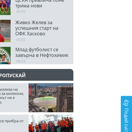
ЦСКА привлича поне
трима нови
09:05
Живко Желев за
успешния старт на
ОФК Хасково
09:05
Млад футболист се
завърна в Нефтохимик
08:53
ПРОПУСКАЙ
излиза на
 за милиони,
нът не е
щ
Подай сигнал
се прибра от