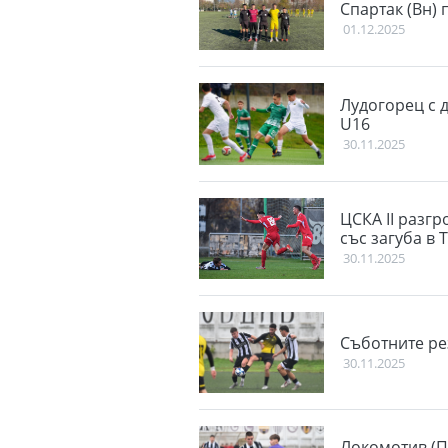
Спартак (Вн) 
01.12.2025
Лудогорец с 
U16
30.11.2025
ЦСКА II разгр
със загуба в 
30.11.2025
Съботните ре
30.11.2025
Локомотив (П