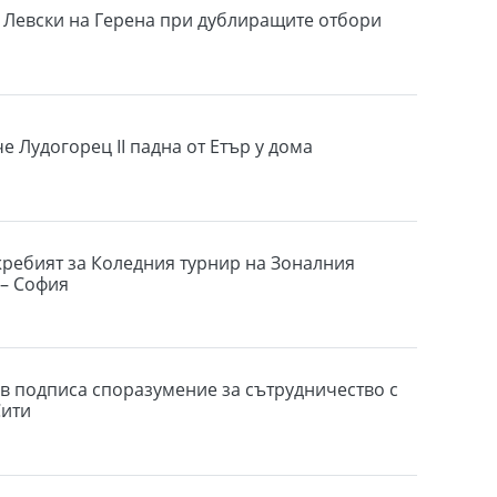
 Левски на Герена при дублиращите отбори
е Лудогорец II падна от Етър у дома
жребият за Коледния турнир на Зоналния
 – София
 подписа споразумение за сътрудничество с
Сити