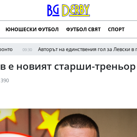
ЮНОШЕСКИ ФУТБОЛ
ФУТБОЛ СВЯТ
СПОРТ
ри Владимиров титуляр за Милан срещу Челси днес
 е новият старши-треньор 
390