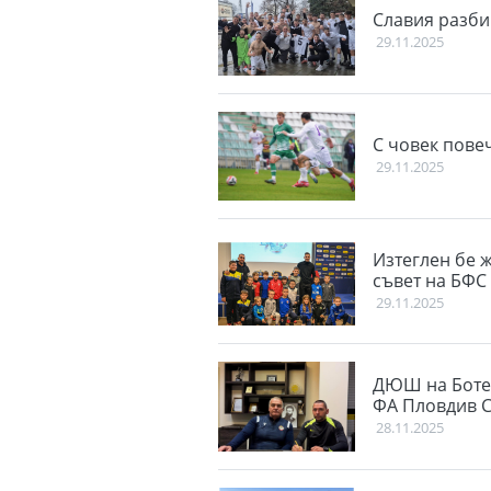
Славия разби
29.11.2025
С човек повеч
29.11.2025
Изтеглен бе 
съвет на БФС
29.11.2025
ДЮШ на Ботев
ФА Пловдив 
28.11.2025