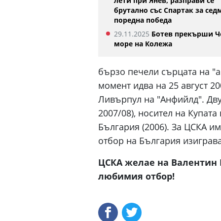
лети при Янев, разправи се
брутално със Спартак за сед
поредна победа
29.11.2025
Ботев прекърши Ч
море на Колежа
бързо печели сърцата на "а
момент идва на 25 август 20
Ливърпул на "Анфийлд". Дв
2007/08), носител на Купата
България (2006). За ЦСКА им
отбор на България изиграва
ЦСКА желае на Валентин 
любимия отбор!