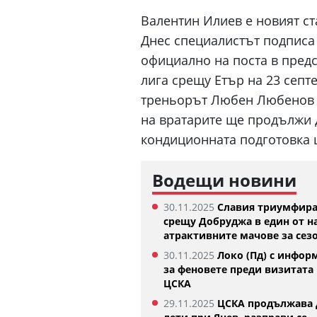
Валентин Илиев е новият с
Днес специалистът подписа
официално на поста в пред
лига срещу Етър на 23 септ
треньорът Любен Любенов 
на вратарите ще продължи 
кондиционната подготовка 
Водещи новини
ъри няма намерение да напуска
Синер вече тренира
олдън Стейт Уориърс
07.08.2026
30.11.2025
Славия триумфир
.08.2026
срещу Добруджа в един от н
атрактивните мачове за сез
30.11.2025
Локо (Пд) с инфор
за феновете преди визитата 
ЦСКА
29.11.2025
ЦСКА продължава 