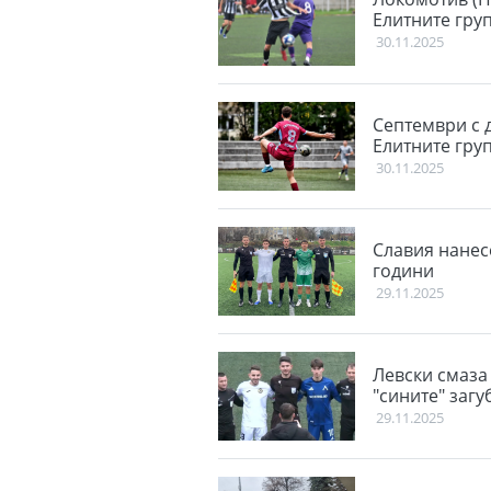
Елитните гру
30.11.2025
Септември с 
Елитните гру
30.11.2025
Славия нанес
години
29.11.2025
Левски смаза 
"сините" загу
29.11.2025