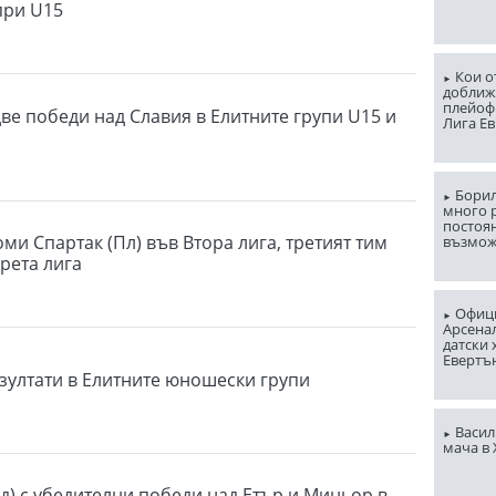
при U15
Кои о
доближ
плейоф
две победи над Славия в Елитните групи U15 и
Лига Е
Борил
много 
постоян
оми Спартак (Пл) във Втора лига, третият тим
възмо
Трета лига
Офици
Арсена
датски 
Евертъ
зултати в Елитните юношески групи
Васил
мача в
д) с убедителни победи над Етър и Миньор в