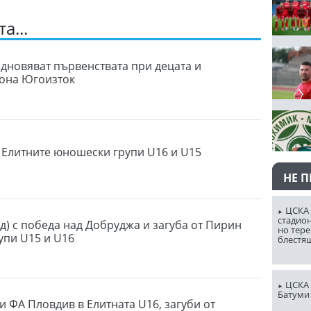
а...
одновяват първенствата при децата и
зона Югоизток
в Елитните юношески групи U16 и U15
НЕ 
ЦСКА 
стадион
д) с победа над Добруджа и загуба от Пирин
но тере
упи U15 и U16
блестя
ЦСКА 
Батуми
и ФА Пловдив в Елитната U16, загуби от