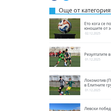
Още от категорият
Ето кога се п
юношите от 
02.12.2025
Резултатите 
01.12.2025
Локомотив (П
в Елитните гр
01.12.2025
Левски побед