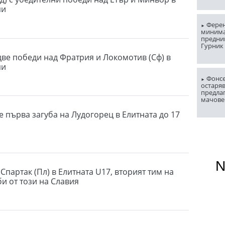
пи
Ферен
миним
предни
Гурник
две победи над Фратрия и Локомотив (Сф) в
пи
Фонсе
остаряв
предла
мачове
е първа загуба на Лудогорец в Елитната до 17
Спартак (Пл) в Елитната U17, вторият тим на
би от този на Славия