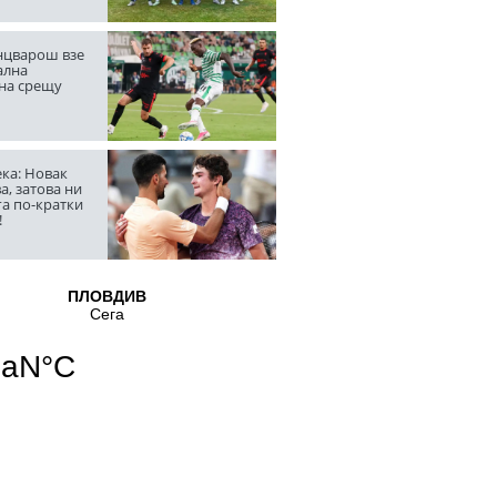
цварош взе
ална
на срещу
ка: Новак
а, затова ни
га по-кратки
!