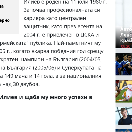
Илиев е роден на 11 юли 1980 г.
ма
Започва професионалната си
кариера като централен
ерно
защитник, като през есента на
Авто
2004 г. е привлечен в ЦСКА и
Левс
край
рмейската" публика. Най-паметният му
09:30
05 г., когато вкарва победния гол срещу
укратен шампион на България (2004/05,
 на България (2005/06) и Суперкупата на
а 149 мача и 14 гола, а за националния
 над 30 двубоя.
Илиев и щаба му много успехи в