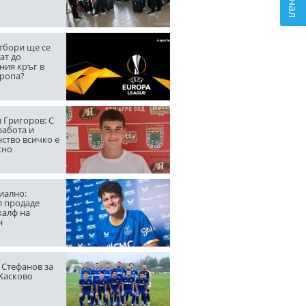
тбори ще се
ат до
ния кръг в
вропа?
 Григоров: С
работа и
ство всичко е
жно
ално:
л продаде
халф на
н
 Стефанов за
 Хасково