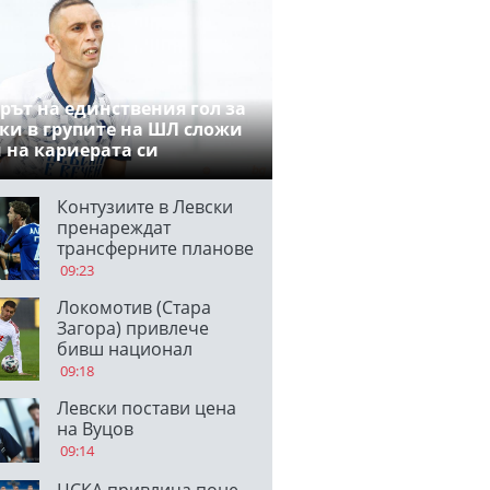
рът на единствения гол за
ки в групите на ШЛ сложи
 на кариерата си
Контузиите в Левски
пренареждат
трансферните планове
09:23
Локомотив (Стара
Загора) привлече
бивш национал
09:18
Левски постави цена
на Вуцов
09:14