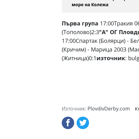
море на Колежа
Първа група
17:00Тракия 0
(Тополово)2:3
"А" ОГ Пловд
17:00Спартак (Болярци) - Б
(Кричим) - Марица 2003 (Ма
(Житница)0:1
източник
: bul
Източник:
PlovdivDerby.com
К