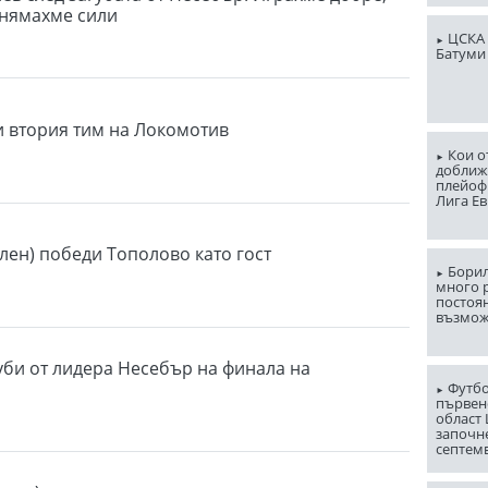
 нямахме сили
ЦСКА 
Батуми
 втория тим на Локомотив
Кои о
доближ
плейоф
Лига Е
уклен) победи Тополово като гост
Борил
много 
постоян
възмо
уби от лидера Несебър на финала на
Футбо
първен
област
започн
септем