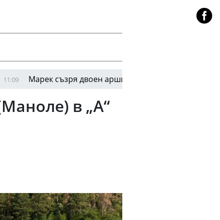
рек съзря двоен аршин
Пореден тест за Реал
11:04
Маноле) в „А“