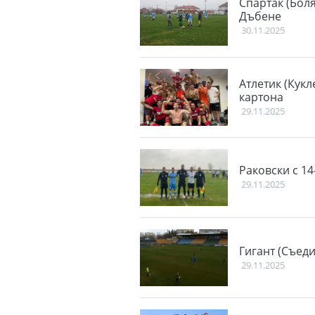
Спартак (Бол
Дъбене
30.11.2025
Атлетик (Кукл
картона
29.11.2025
Раковски с 14
29.11.2025
Гигант (Съед
29.11.2025