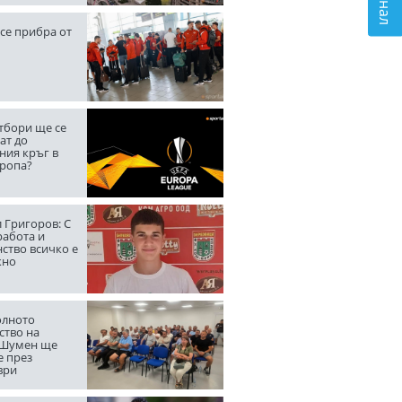
се прибра от
тбори ще се
ат до
ния кръг в
вропа?
 Григоров: С
работа и
ство всичко е
жно
лното
ство на
 Шумен ще
е през
ври