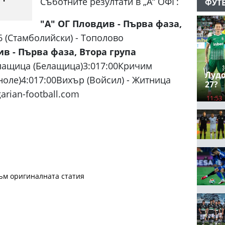
Съботните резултати в „А“ ОФГ:
ФУТ
"А" ОГ Пловдив - Първа фаза,
6 (Стамболийски) - Тополово
ив - Първа фаза, Втора група
елащица (Белащица)3:017:00Кричим
Лудо
ноле)4:017:00Вихър (Войсил) - Житница
27?
garian-football.com
11:53
ъм оригиналната статия