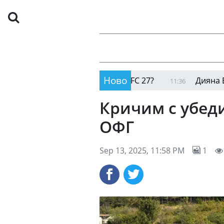
Ново
огорец става част от EAFC 27?
Дияна Борисова 
11:36
Кричим с убеди
ОФГ
Sep 13, 2025, 11:58 PM
1