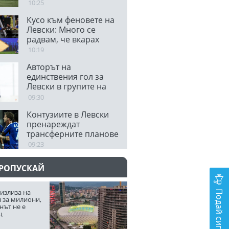
самочувствието на
10:25
Черно море
Кусо към феновете на
Левски: Много се
радвам, че вкарах
първия си гол с
10:19
вашата подкрепа
Авторът на
единствения гол за
Левски в групите на
ШЛ сложи край на
09:30
кариерата си
Контузиите в Левски
пренареждат
трансферните планове
09:23
ПРОПУСКАЙ
Подай сигнал
излиза на
 за милиони,
нът не е
щ