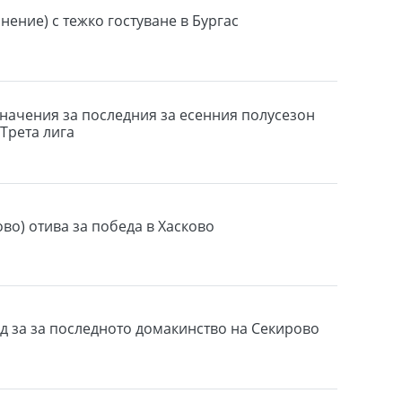
нение) с тежко гостуване в Бургас
начения за последния за есенния полусезон
 Трета лига
во) отива за победа в Хасково
д за за последното домакинство на Секирово