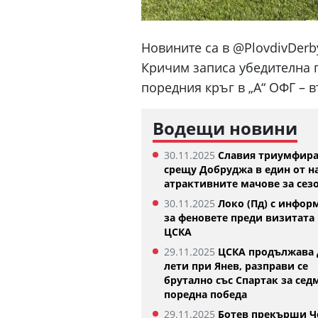
Новините са в @PlovdivDerb
Кричим записа убедителна п
поредния кръг в „А“ ОФГ – в
Водещи новини
30.11.2025
Славия триумфир
срещу Добруджа в един от н
атрактивните мачове за сез
30.11.2025
Локо (Пд) с инфор
Къри няма намерение да напуска
Синер вече тре
за феновете преди визитата 
Голдън Стейт Уориърс
07.08.2026
ЦСКА
07.08.2026
29.11.2025
ЦСКА продължава 
лети при Янев, разправи се
брутално със Спартак за сед
поредна победа
29.11.2025
Ботев прекърши Ч