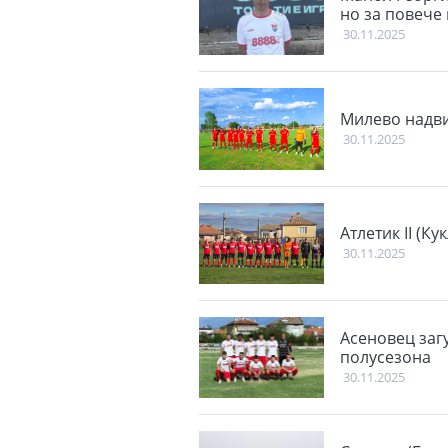
но за повече
30.11.2025
Милево надви
30.11.2025
Атлетик II (К
30.11.2025
Асеновец заг
полусезона
30.11.2025