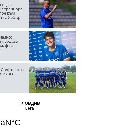
вец се
 с треньора
 пое към
а на Хебър
ално:
л продаде
халф на
н
 Стефанов за
 Хасково