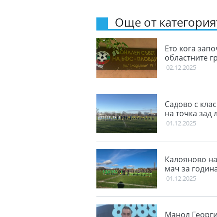
Още от категорият
Ето кога запо
областните г
02.12.2025
Садово с кла
на точка зад 
01.12.2025
Калояново на
мач за годин
01.12.2025
Манол Георги