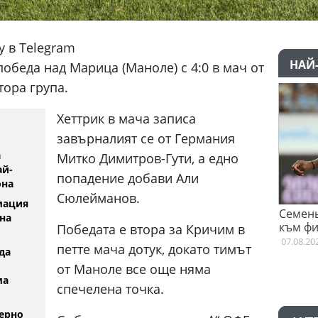
y в Telegram
НАЙ
обеда над Марица (Маноле) с 4:0 в мач от
тора група.
Хеттрик в мача записа
завърналият се от Германия
а
Митко Димитров-Гути, а едно
ай-
попадение добави Али
она
Сюлейманов.
мация
нира
Семеньо: Трябва да се адаптирам
на
към философията на Мареска
Победата е втора за Кричим в
07.08.2026
петте мача дотук, докато тимът
да
от Маноле все още няма
ма
спечелена точка.
ерно