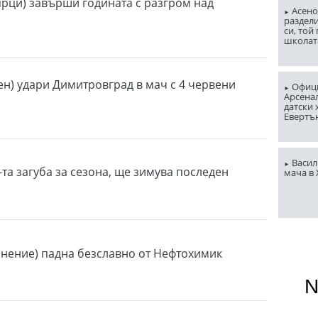
ярци) завърши годината с разгром над
Асено
раздели
си, той
школат
ен) удари Димитровград в мач с 4 червени
Офици
Арсена
датски 
Евертъ
Васил
-та загуба за сезона, ще зимува последен
мача в
инение) падна безславно от Нефтохимик