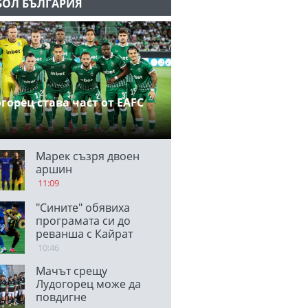
БОЛ БЪЛГАРИЯ
горец става част от EAFC
Марек съзря двоен
аршин
11:09
"Сините" обявиха
програмата си до
реванша с Кайрат
10:46
Мачът срещу
Лудогорец може да
повдигне