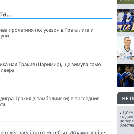
а...
чва пролетния полусезон в Трета лига и
рупи
сика над Тракия (Царимир), ще зимува само
лидера
НЕ 
дигра Тракия (Стамболийски) в последния
ата
ЦСКА 
стадион
но тере
блестя
ев след загубата от Несебър: Играхме добре,