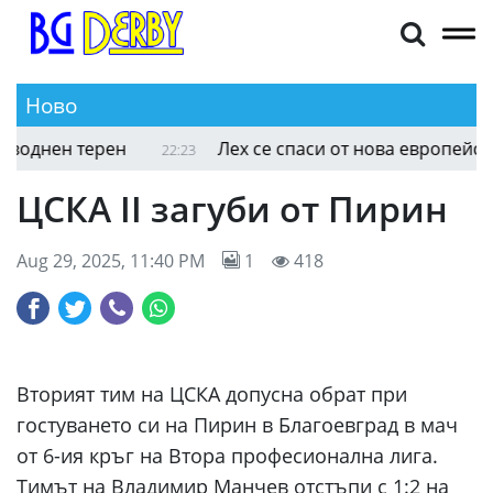
Ново
однен терен
Лех се спаси от нова европейска и
22:23
ЦСКА II загуби от Пирин
Aug 29, 2025, 11:40 PM
1
418
Вторият тим на ЦСКА допусна обрат при
гостуването си на Пирин в Благоевград в мач
от 6-ия кръг на Втора професионална лига.
Тимът на Владимир Манчев отстъпи с 1:2 на