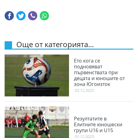
Още от категорията...
Ето кога се
подновяват
първенствата при
децата и юношите от
зона Югоизток
02.12.2025
Резултатите в
Елитните юношески
групи U16 и U15
01.12.2025