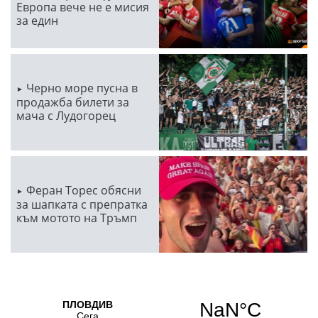
Европа вече не е мисия
за един
Черно море пусна в
продажба билети за
мача с Лудогорец
Феран Торес обясни
за шапката с препратка
към мотото на Тръмп