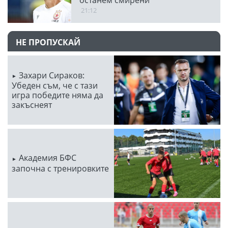
останем смирени
21:12
НЕ ПРОПУСКАЙ
Захари Сираков:
Убеден съм, че с тази
игра победите няма да
закъснеят
Академия БФС
започна с тренировките