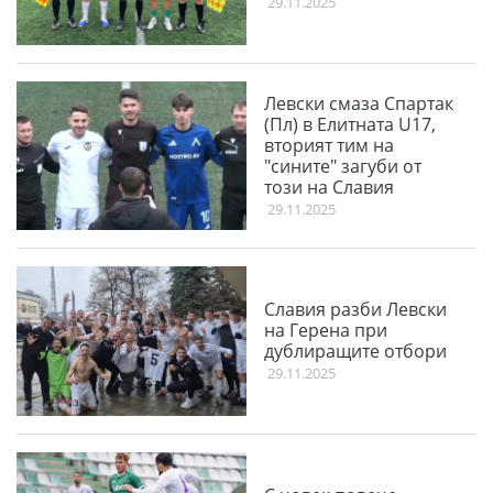
29.11.2025
Левски смаза Спартак
(Пл) в Елитната U17,
вторият тим на
"сините" загуби от
този на Славия
29.11.2025
Славия разби Левски
на Герена при
дублиращите отбори
29.11.2025