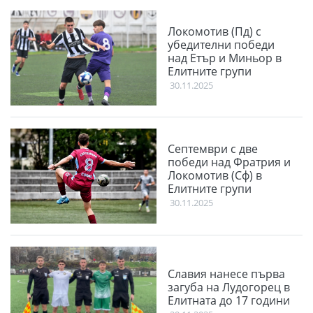
Локомотив (Пд) с
убедителни победи
над Етър и Миньор в
Елитните групи
30.11.2025
Септември с две
победи над Фратрия и
Локомотив (Сф) в
Елитните групи
30.11.2025
Славия нанесе първа
загуба на Лудогорец в
Елитната до 17 години