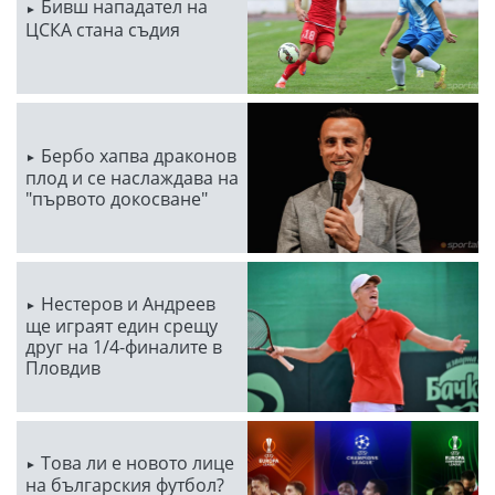
Бивш нападател на
ЦСКА стана съдия
Бербо хапва драконов
плод и се наслаждава на
"първото докосване"
Нестеров и Андреев
ще играят един срещу
друг на 1/4-финалите в
Пловдив
Това ли е новото лице
на българския футбол?