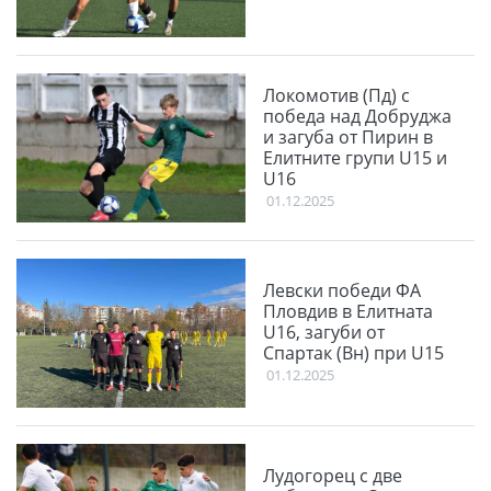
Локомотив (Пд) с
победа над Добруджа
и загуба от Пирин в
Елитните групи U15 и
U16
01.12.2025
Левски победи ФА
Пловдив в Елитната
U16, загуби от
Спартак (Вн) при U15
01.12.2025
Лудогорец с две