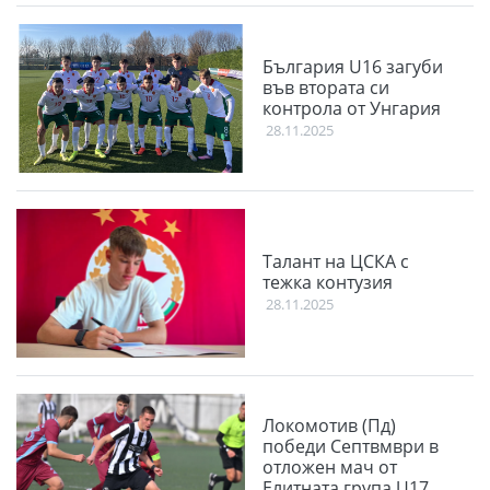
България U16 загуби
във втората си
контрола от Унгария
28.11.2025
Талант на ЦСКА с
тежка контузия
28.11.2025
Локомотив (Пд)
победи Септвмври в
отложен мач от
Елитната група U17