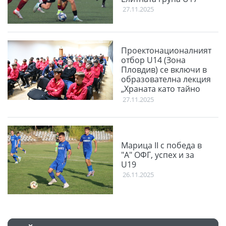
27.11.2025
Проектонационалният
отбор U14 (Зона
Пловдив) се включи в
образователна лекция
„Храната като тайно
оръжие“
27.11.2025
Марица II с победа в
"А" ОФГ, успех и за
U19
26.11.2025