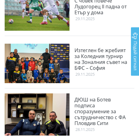
С човек повече
Лудогорец II падна от
Етър у дома
29.11.2025
Подай сигнал
Изтеглен бе жребият
за Коледния турнир
на Зоналния съвет на
БФС – София
29.11.2025
ДЮШ на Ботев
подписа
споразумение за
сътрудничество с ФА
Пловдив Сити
28.11.2025