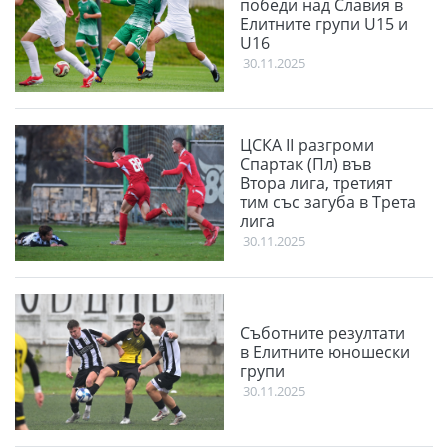
победи над Славия в
Елитните групи U15 и
U16
30.11.2025
ЦСКА II разгроми
Спартак (Пл) във
Втора лига, третият
тим със загуба в Трета
лига
30.11.2025
Съботните резултати
в Елитните юношески
групи
30.11.2025