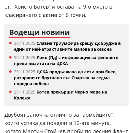
ст. „Христо Ботев“ и остава на 9-о място в
класирането с актив от 6 точки.
Водещи новини
30.11.2025
Славия триумфира срещу Добруджа в
един от най-атрактивните мачове за сезона
30.11.2025
Локо (Пд) с информация за феновете
преди визитата на ЦСКА
29.11.2025
ЦСКА продължава да лети при Янев,
разправи се брутално със Спартак за седма
поредна победа
29.11.2025
Ботев прекърши Черно море на
Колежа
Двубоят започна отлично за „армейците“,
които успяха да поведат в 12-ата минута,
когато Мартин Стойчев проби по десния фланг