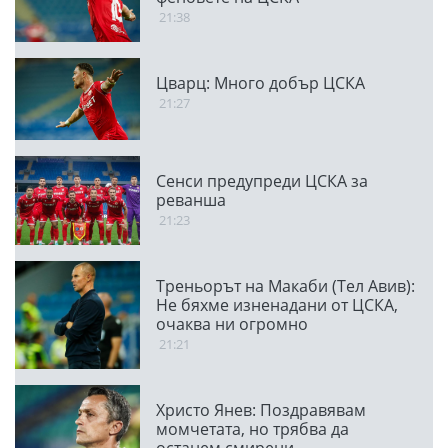
21:38
Цварц: Много добър ЦСКА
21:27
Сенси предупреди ЦСКА за
реванша
21:23
Треньорът на Макаби (Тел Авив):
Не бяхме изненадани от ЦСКА,
очаква ни огромно
предизвикателство
21:21
Христо Янев: Поздравявам
момчетата, но трябва да