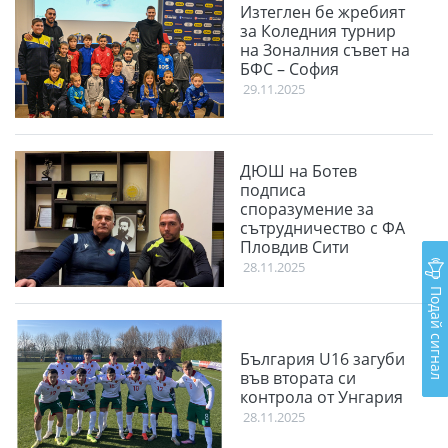
Изтеглен бе жребият
за Коледния турнир
на Зоналния съвет на
БФС – София
29.11.2025
ДЮШ на Ботев
подписа
споразумение за
сътрудничество с ФА
Пловдив Сити
28.11.2025
Подай сигнал
България U16 загуби
във втората си
контрола от Унгария
28.11.2025