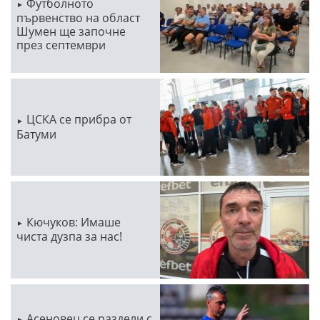
Футболното
първенство на област
Шумен ще започне
през септември
ЦСКА се прибра от
Батуми
Кючуков: Имаше
чиста дузпа за нас!
Асеновец се раздели с