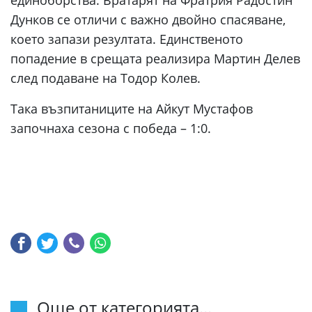
единоборства. Вратарят на Фратрия Радостин
Дунков се отличи с важно двойно спасяване,
което запази резултата. Единственото
попадение в срещата реализира Мартин Делев
след подаване на Тодор Колев.
Така възпитаниците на Айкут Мустафов
започнаха сезона с победа – 1:0.
Още от категорията...