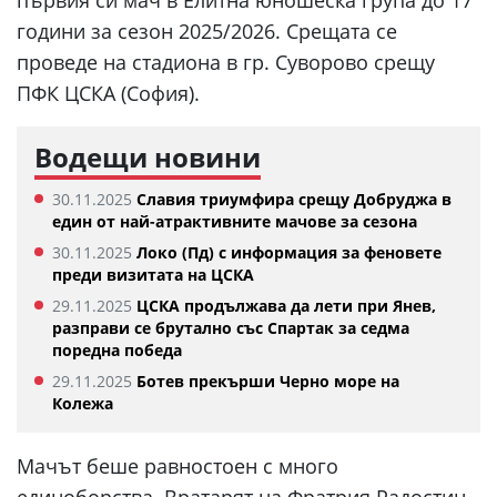
първия си мач в Елитна юношеска група до 17
години за сезон 2025/2026. Срещата се
проведе на стадиона в гр. Суворово срещу
ПФК ЦСКА (София).
Водещи новини
30.11.2025
Славия триумфира срещу Добруджа в
един от най-атрактивните мачове за сезона
30.11.2025
Локо (Пд) с информация за феновете
преди визитата на ЦСКА
29.11.2025
ЦСКА продължава да лети при Янев,
разправи се брутално със Спартак за седма
поредна победа
29.11.2025
Ботев прекърши Черно море на
Колежа
Мачът беше равностоен с много