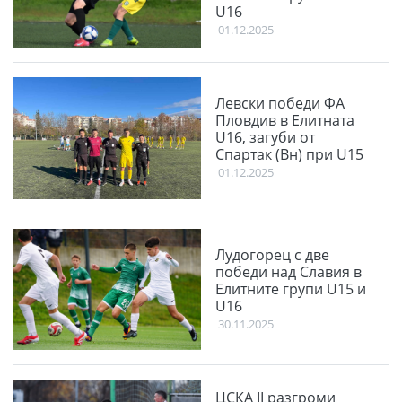
U16
01.12.2025
Левски победи ФА
Пловдив в Елитната
U16, загуби от
Спартак (Вн) при U15
01.12.2025
Лудогорец с две
победи над Славия в
Елитните групи U15 и
U16
30.11.2025
ЦСКА II разгроми