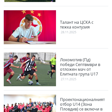
Талант на ЦСКА с
тежка контузия
28.11.2025
Локомотив (Пд)
победи Септвмври в
отложен мач от
Елитната група U17
27.11.2025
Проектонационалният
отбор U14 (Зона
Пловдив) се включи в