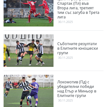
Спартак (Пл) във
Втора лига, третият
тим със загуба в Трета
лига
30.11.2025
Съботните резултати
в Елитните юношески
групи
30.11.2025
Локомотив (Пд) с
убедителни победи
над Етър и Миньор в
Елитните групи
30.11.2025