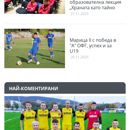
образователна лекция
„Храната като тайно
оръжие“
27.11.2025
Марица II с победа в
"А" ОФГ, успех и за
U19
26.11.2025
НАЙ-КОМЕНТИРАНИ