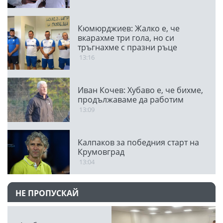
Кюмюрджиев: Жалко е, че
вкарахме три гола, но си
тръгнахме с празни ръце
13:16
Иван Кочев: Хубаво е, че бихме,
продължаваме да работим
13:09
Калпаков за победния старт на
Крумовград
13:04
НЕ ПРОПУСКАЙ