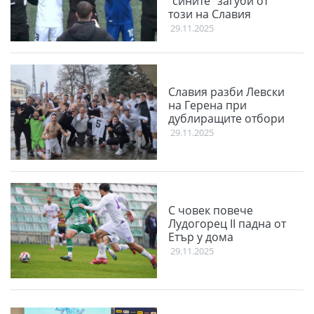
"сините" загуби от
този на Славия
29.11.2025
Славия разби Левски
на Герена при
дублиращите отбори
29.11.2025
С човек повече
Лудогорец II падна от
Етър у дома
29.11.2025