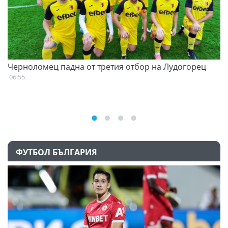
Черноломец падна от третия отбор на Лудогорец
С
н
06:55
07
ФУТБОЛ БЪЛГАРИЯ