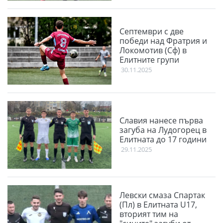
Септември с две
победи над Фратрия и
Локомотив (Сф) в
Елитните групи
30.11.2025
Славия нанесе първа
загуба на Лудогорец в
Елитната до 17 години
29.11.2025
Левски смаза Спартак
(Пл) в Елитната U17,
вторият тим на