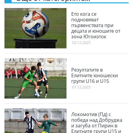
Ето кога се
подновяват
първенствата при
децата и юношите от
зона Югоизток
02.12.2025
Резултатите в
Елитните юношески
групи U16 и U15
01.12.2025
Локомотив (Пд) с
победа над Добруджа
и загуба от Пирин в
Елитните групи U15 и