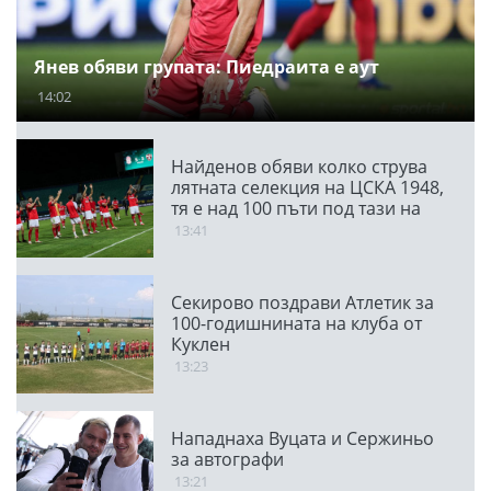
Янев обяви групата: Пиедраита е аут
14:02
Найденов обяви колко струва
лятната селекция на ЦСКА 1948,
тя е над 100 пъти под тази на
ПАО
13:41
Секирово поздрави Атлетик за
100-годишнината на клуба от
Куклен
13:23
Нападнаха Вуцата и Сержиньо
за автографи
13:21