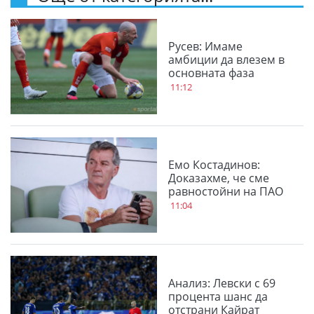
Русев: Имаме
амбиции да влезем в
основната фаза
11:12
Емо Костадинов:
Доказахме, че сме
равностойни на ПАО
11:04
Анализ: Левски с 69
процента шанс да
отстрани Кайрат