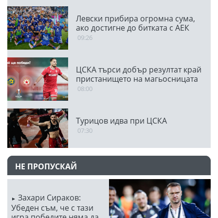
Левски прибира огромна сума,
ако достигне до битката с АЕК
09:26
ЦСКА търси добър резултат край
пристанището на магьосницата
08:00
Турицов идва при ЦСКА
07:30
НЕ ПРОПУСКАЙ
Захари Сираков:
Убеден съм, че с тази
игра победите няма да