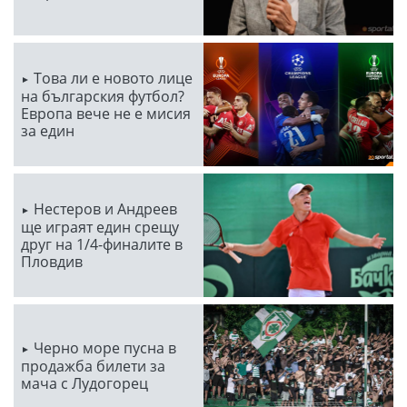
Това ли е новото лице
на българския футбол?
Европа вече не е мисия
за един
Нестеров и Андреев
ще играят един срещу
друг на 1/4-финалите в
Пловдив
Черно море пусна в
продажба билети за
мача с Лудогорец