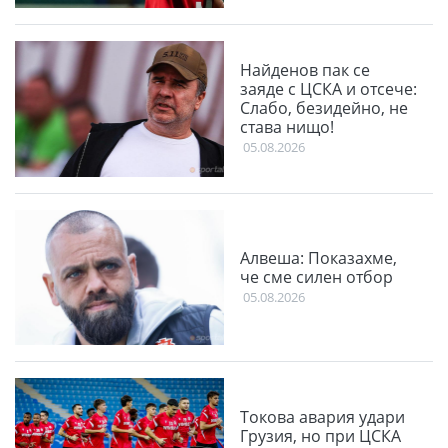
Найденов пак се
заяде с ЦСКА и отсече:
Слабо, безидейно, не
става нищо!
05.08.2026
Алвеша: Показахме,
че сме силен отбор
05.08.2026
Токова авария удари
Грузия, но при ЦСКА