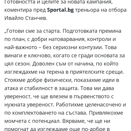
Готовността и целите за новата кампания,
коментира пред
Sportal.bg
треньора на отбора
Ивайло Станчев.
„Готови сме за старта. Подготовката премина
по план, с добри натоварвания, контроли и
най-важното – без сериозни контузии. Това
винаги е ключово, когато се гради основата за
цял сезон. Доволен съм от начина, по който
изглеждахме на терена в приятелските срещи.
Стояхме добре физически, показахме идеи в
атака и стабилност в защита. Това ми дава
увереност, че ще влезем в първенството с
нужната увереност. Работихме целенасочено и
по комплектоването на състава. Привлякохме
момчета с потенциал. Вярваме, че ще ни
помогнат да изглеждаме още по-добре в