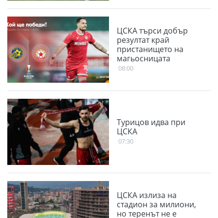
ЦСКА търси добър
резултат край
пристанището на
магьосницата
08:00
Турицов идва при
ЦСКА
07:30
ЦСКА излиза на
стадион за милиони,
но теренът не е