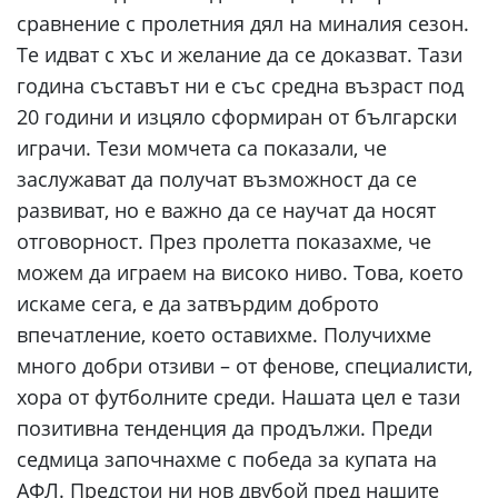
сравнение с пролетния дял на миналия сезон.
Те идват с хъс и желание да се доказват. Тази
година съставът ни е със средна възраст под
20 години и изцяло сформиран от български
играчи. Тези момчета са показали, че
заслужават да получат възможност да се
развиват, но е важно да се научат да носят
отговорност. През пролетта показахме, че
можем да играем на високо ниво. Това, което
искаме сега, е да затвърдим доброто
впечатление, което оставихме. Получихме
много добри отзиви – от фенове, специалисти,
хора от футболните среди. Нашата цел е тази
позитивна тенденция да продължи. Преди
седмица започнахме с победа за купата на
АФЛ. Предстои ни нов двубой пред нашите