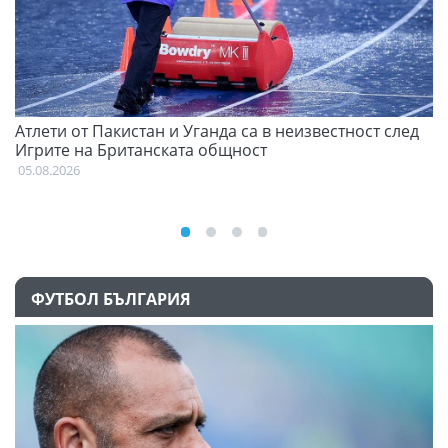
Атлети от Пакистан и Уганда са в неизвестност след
Д
Игрите на Британската общност
05
05.08.2026
ФУТБОЛ БЪЛГАРИЯ