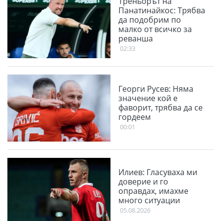
Треньорът на
Панатинайкос: Трябва
да подобрим по
малко от всичко за
реванша
02:33
Георги Русев: Няма
значение кой е
фаворит, трябва да се
гордеем
00:01
Илиев: Гласуваха ми
доверие и го
оправдах, имахме
много ситуации
05.08.2026