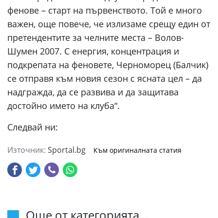
фенове – старт на първенството. Той е много
важен, още повече, че излизаме срещу един от
претендентите за челните места – Волов-
Шумен 2007. С енергия, концентрация и
подкрепата на феновете, Черноморец (Балчик)
се отправя към новия сезон с ясната цел – да
надгражда, да се развива и да защитава
достойно името на клуба“.
Следвай ни:
Източник:
Sportal.bg
Към оригиналната статия
Още от категорията...