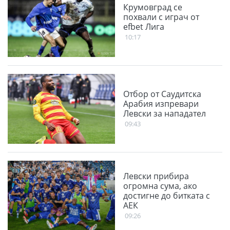
Крумовград се
похвали с играч от
efbet Лига
10:17
Отбор от Саудитска
Арабия изпревари
Левски за нападател
09:43
Левски прибира
огромна сума, ако
достигне до битката с
АЕК
09:26