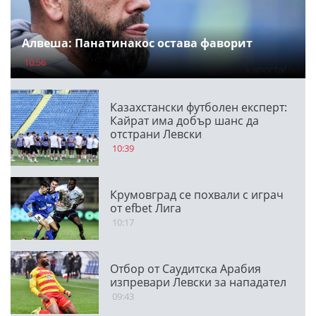
Алвеша: Панатинакос остава фаворит
10:56
Казахстански футболен експерт:
Кайрат има добър шанс да
отстрани Левски
10:39
Крумовград се похвали с играч
от efbet Лига
10:17
Отбор от Саудитска Арабия
изпревари Левски за нападател
09:43