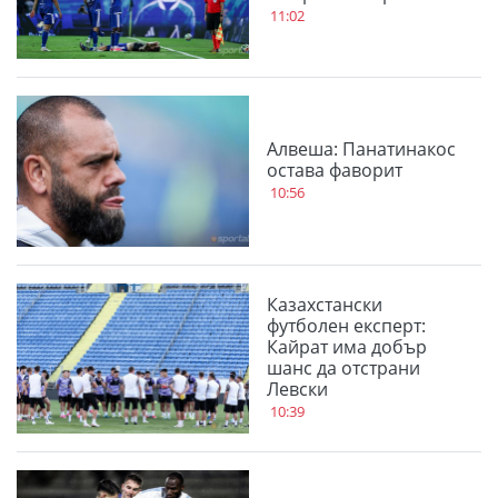
11:02
Алвеша: Панатинакос
остава фаворит
10:56
Казахстански
футболен експерт:
Кайрат има добър
шанс да отстрани
Левски
10:39