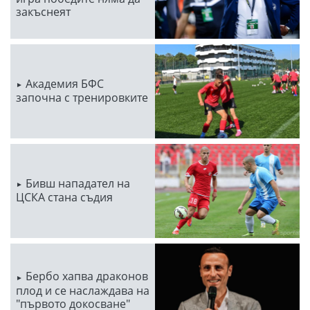
закъснеят
Академия БФС
започна с тренировките
Бивш нападател на
ЦСКА стана съдия
Бербо хапва драконов
плод и се наслаждава на
"първото докосване"