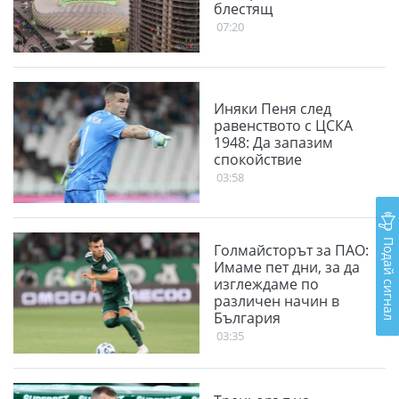
блестящ
07:20
Иняки Пеня след
равенството с ЦСКА
1948: Да запазим
спокойствие
03:58
Подай сигнал
Голмайсторът за ПАО:
Имаме пет дни, за да
изглеждаме по
различен начин в
България
03:35