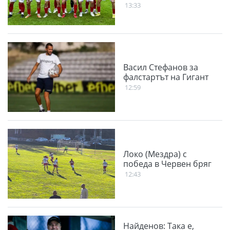
13:33
Васил Стефанов за
фалстартът на Гигант
12:59
Локо (Мездра) с
победа в Червен бряг
12:43
Найденов: Така е,