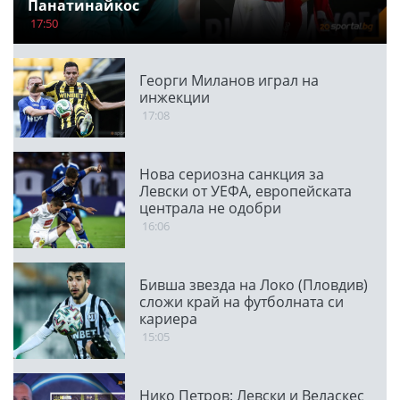
Панатинайкос
17:50
Георги Миланов играл на
инжекции
17:08
Нова сериозна санкция за
Левски от УЕФА, европейската
централа не одобри
транспарант
16:06
Бивша звезда на Локо (Пловдив)
сложи край на футболната си
кариера
15:05
Нико Петров: Левски и Веласкес