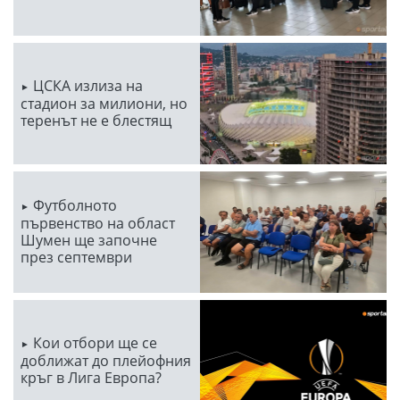
ЦСКА излиза на
стадион за милиони, но
теренът не е блестящ
Футболното
първенство на област
Шумен ще започне
през септември
Кои отбори ще се
доближат до плейофния
кръг в Лига Европа?