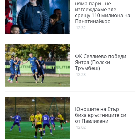
няма пари - не
изглеждахме зле
срещу 110 милиона на
Панатинайкос
12:32
ФК Севлиево победи
Янтра (Полски
Тръмбеш)
12:23
Юношите на Етър
биха връстниците си
от Павликени
12:02