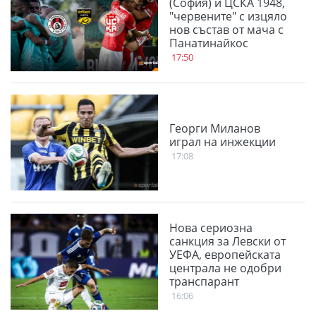
(София) и ЦСКА 1948,
"червените" с изцяло
нов състав от мача с
Панатинайкос
17:50
Георги Миланов
играл на инжекции
17:08
Нова сериозна
санкция за Левски от
УЕФА, европейската
централа не одобри
транспарант
16:06