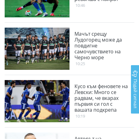
10:46
Мачът срещу
Лудогорец може да
повдигне
самочувствието на
Черно море
10:25
Подай сигнал
Кусо към феновете на
Левски: Много се
радвам, че вкарах
първия си гол с
вашата подкрепа
10:19
Авторът на