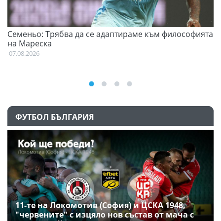
Семеньо: Трябва да се адаптираме към философията
Ф
на Мареска
07
07.08.2026
ФУТБОЛ БЪЛГАРИЯ
11-те на Локомотив (София) и ЦСКА 1948,
"червените" с изцяло нов състав от мача с