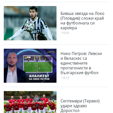
Бивша звезда на Локо
(Пловдив) сложи край
на футболната си
кариера
15:05
Нико Петров: Левски
и Веласкес са
единствените
протагонисти в
българския футбол
14:13
Септември (Тервел)
удари здраво
Доростол