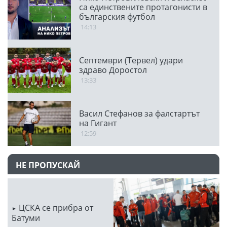
са единствените протагонисти в
българския футбол
14:13
Септември (Тервел) удари
здраво Доростол
13:33
Васил Стефанов за фалстартът
на Гигант
12:59
НЕ ПРОПУСКАЙ
ЦСКА се прибра от
Батуми