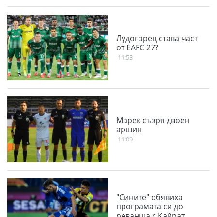
Лудогорец става част
от EAFC 27?
11:53
Марек съзря двоен
аршин
11:09
"Сините" обявиха
програмата си до
реванша с Кайрат