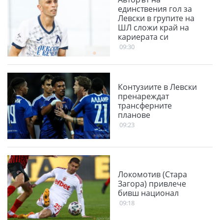
единствения гол за
Левски в групите на
ШЛ сложи край на
кариерата си
09:30
Контузиите в Левски
пренареждат
трансферните
планове
09:23
Локомотив (Стара
Загора) привлече
бивш национал
09:18