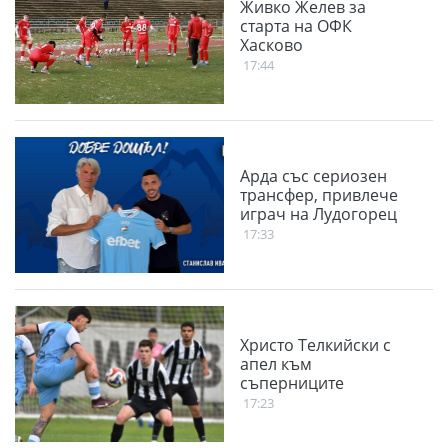
Живко Желев за
старта на ОФК
Хасково
17:44
Арда със сериозен
трансфер, привлече
играч на Лудогорец
17:33
Христо Телкийски с
апел към
съперниците
17:23