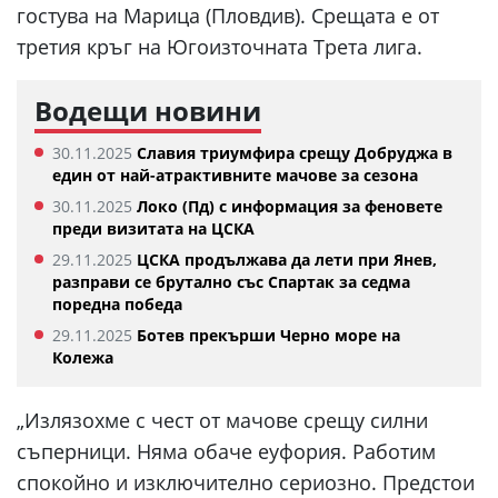
гостува на Марица (Пловдив). Срещата е от
третия кръг на Югоизточната Трета лига.
Водещи новини
30.11.2025
Славия триумфира срещу Добруджа в
един от най-атрактивните мачове за сезона
30.11.2025
Локо (Пд) с информация за феновете
преди визитата на ЦСКА
29.11.2025
ЦСКА продължава да лети при Янев,
разправи се брутално със Спартак за седма
поредна победа
29.11.2025
Ботев прекърши Черно море на
Колежа
„Излязохме с чест от мачове срещу силни
съперници. Няма обаче еуфория. Работим
спокойно и изключително сериозно. Предстои