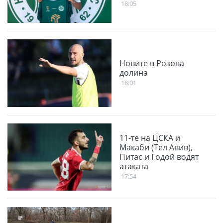
18:05
Новите в Розова
долина
18:01
11-те на ЦСКА и
Макаби (Тел Авив),
Питас и Годой водят
атаката
17:54