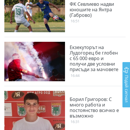
ФК Севлиево надви
юношите на Янтра
(Габрово)
16:51
Екзекуторът на
Лудогорец бе глобен
с 65 000 евро и
получи две условни
присъди за мачовете
с "орлите"
16:44
Подай сигнал
Борил Григоров: С
много работа и
постоянство всичко е
възможно
16:31