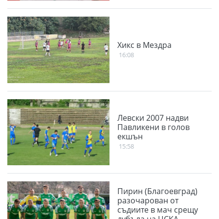
Хикс в Мездра
16:08
Левски 2007 надви
Павликени в голов
екшън
15:58
Пирин (Благоевград)
разочарован от
съдиите в мач срещу