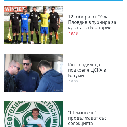
12 отбора от Област
Пловдив в турнира за
купата на България
19:18
Кюстендилеца
подкрепя ЦСКА в
Батуми
19:00
"Шейховете"
продължават със
селекцията