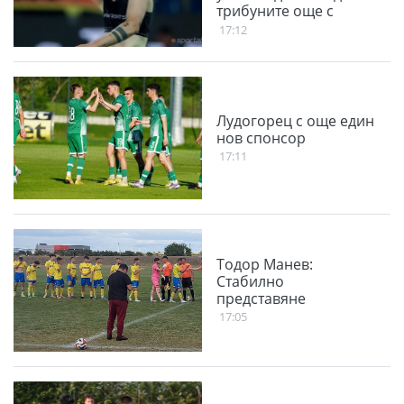
трибуните още с
първите си
17:12
докосвания
Лудогорец с още един
нов спонсор
17:11
Тодор Манев:
Стабилно
представяне
17:05