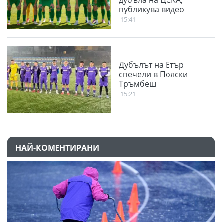
дубъла на ЦСКА,
публикува видео
15:41
Дубълът на Етър
спечели в Полски
Тръмбеш
15:21
НАЙ-КОМЕНТИРАНИ