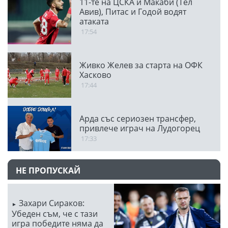
11-те на ЦСКА и Макаби (Тел
Авив), Питас и Годой водят
атаката
17:54
Живко Желев за старта на ОФК
Хасково
17:44
Арда със сериозен трансфер,
привлече играч на Лудогорец
17:33
НЕ ПРОПУСКАЙ
Захари Сираков:
Убеден съм, че с тази
игра победите няма да