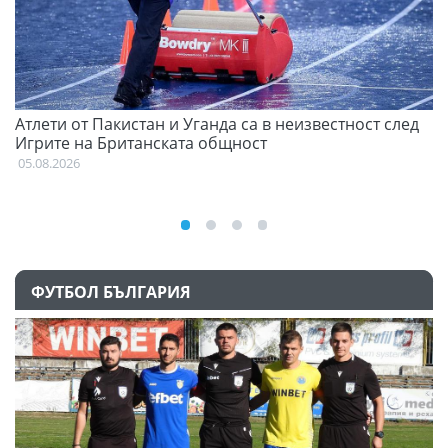
Атлети от Пакистан и Уганда са в неизвестност след
Д
Игрите на Британската общност
05
05.08.2026
ФУТБОЛ БЪЛГАРИЯ