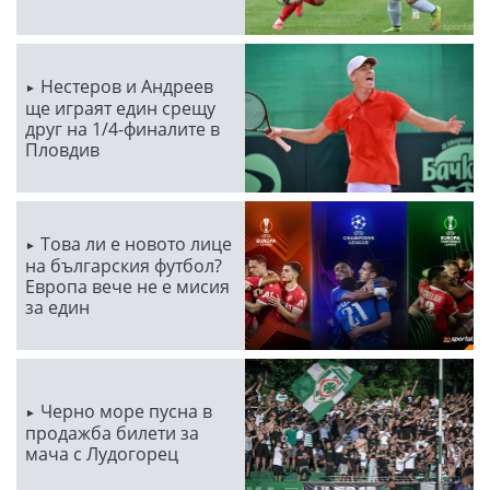
Нестеров и Андреев
ще играят един срещу
друг на 1/4-финалите в
Пловдив
Това ли е новото лице
на българския футбол?
Европа вече не е мисия
за един
Черно море пусна в
продажба билети за
мача с Лудогорец