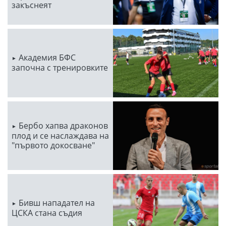
закъснеят
Академия БФС
започна с тренировките
Бербо хапва драконов
плод и се наслаждава на
"първото докосване"
Бивш нападател на
ЦСКА стана съдия