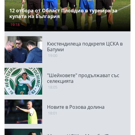
12 отбора от Област Пловдив в турнира за
купата на България
19:18
Кюстендилеца подкрепя ЦСКА в
Батуми
19:00
"Шейховете" продължават със
селекцията
18:05
Новите в Розова долина
18:01