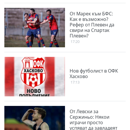
От Марек към БФС:
Как е възможно?
Рефер от Плевен да
свири на Спартак
Плевен?
17:20
Нов футболист в ОФК
Хасково
17:13
От Левски за
Сержиньо: Някои
играчи просто
успяват да завладеят