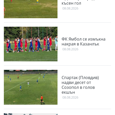
късен гол
08.08.2026
ФК Ямбол се измъкна
накрая в Казанлък
08.08.2026
Спартак (Пловдив)
надви десет от
Созопол в голов
екшън
08.08.2026