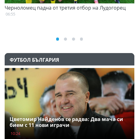
Черноломец падна от третия отбор на Лудогорец
С
н
06:55
07
ФУТБОЛ БЪЛГАРИЯ
Цветомир Найденов се радва: Два мача си
бием с 11 нови играчи
10:24