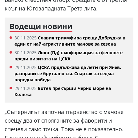
кръг на Югозападната Трета лига.
Водещи новини
30.11.2025
Славия триумфира срещу Добруджа в
един от най-атрактивните мачове за сезона
30.11.2025
Локо (Пд) с информация за феновете
преди визитата на ЦСКА
29.11.2025
ЦСКА продължава да лети при Янев,
разправи се брутално със Спартак за седма
поредна победа
29.11.2025
Ботев прекърши Черно море на
Колежа
„Съперникът започна първенство с мачове
срещу два от спряганите за фаворити и
спечели само точка. Това не е показателно.
Банско е от най-добрите отбори. С