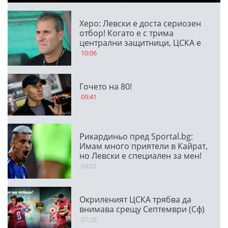
Херо: Левски е доста сериозен
отбор! Когато е с трима
централни защитници, ЦСКА е
много стабилен
10:06
Гочето на 80!
09:41
Рикардиньо пред Sportal.bg:
Имам много приятели в Кайрат,
но Левски е специален за мен!
09:02
Окриленият ЦСКА трябва да
внимава срещу Септември (Сф)
07:28