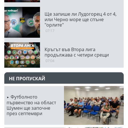
Ще запише ли Лудогорец 4 от 4,
или Черно море ще спъне
"орлите"
07:17
Кръгът във Втора лига
продължава с четири срещи
07:04
НЕ ПРОПУСКАЙ
Футболното
първенство на област
Шумен ще започне
през септември