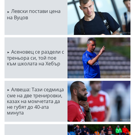
Левски постави цена
на Вуцов
Асеновец се раздели с
треньора си, той пое
към школата на Хебър
Алвеша: Тази седмица
сме на две тренировки,
казах на момчетата да
не губят до 40-ата
минута