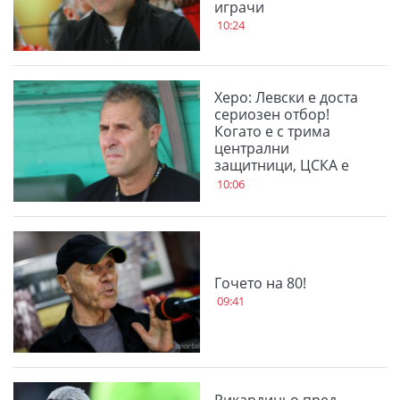
играчи
10:24
Херо: Левски е доста
сериозен отбор!
Когато е с трима
централни
защитници, ЦСКА е
много стабилен
10:06
Гочето на 80!
09:41
Рикардиньо пред