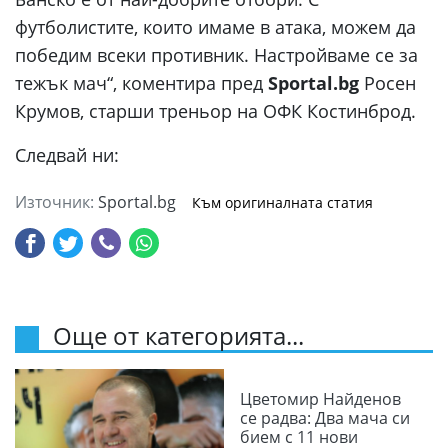
футболистите, които имаме в атака, можем да
победим всеки противник. Настройваме се за
тежък мач“, коментира пред
Sportal.bg
Росен
Крумов, старши треньор на ОФК Костинброд.
Следвай ни:
Източник:
Sportal.bg
Към оригиналната статия
Още от категорията...
Цветомир Найденов
се радва: Два мача си
бием с 11 нови