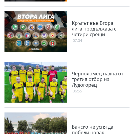
Кръгът във Втора
лига продължава с
четири срещи
07:04
Черноломец падна от
третия отбор на
Лудогорец
06:55
Банско не успя да
победи новак