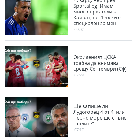
Sportal.bg: Имам
много приятели в
Кайрат, но Левски е
специален за мен!
09:02
Окриленият ЦСКА
трябва да внимава
срещу Септември (Сф)
07:28
Ще запише ли
Лудогорец 4 от 4, или
Черно море ще спъне
"орлите"
07:17