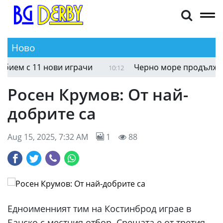
Ново
Цветомир Найденов се радва: Два мача си бием с
10:24
Росен Крумов: От най-
добрите са
Aug 15, 2025, 7:32 AM
1
88
Едноименният тим на Костинброд играе в
Банско с местния отбор. Срещата е от третия