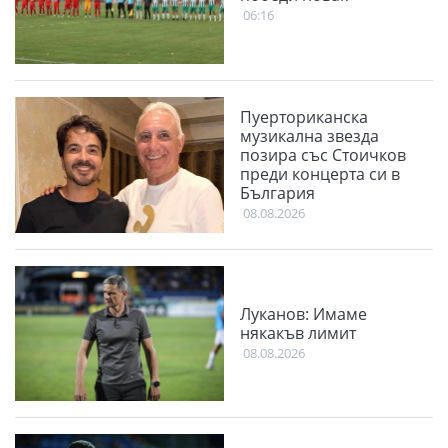
06:16
Пуерториканска
музикална звезда
позира със Стоичков
преди концерта си в
България
08.08.2026
Луканов: Имаме
някакъв лимит
08.08.2026