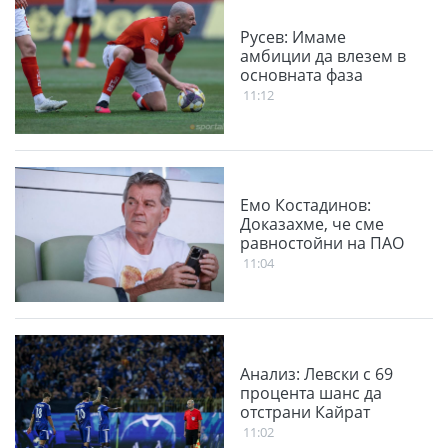
Русев: Имаме
амбиции да влезем в
основната фаза
11:12
Емо Костадинов:
Доказахме, че сме
равностойни на ПАО
11:04
Анализ: Левски с 69
процента шанс да
отстрани Кайрат
11:02