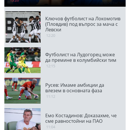
Ключов футболист на Локомотив
(Пловдив) под въпрос за мача с
Левски
12:20
Футболист на Лудогорец може
да премине в колумбийски тим
12:15
Русев: Имаме амбиции да
влезем в основната фаза
11:12
Емо Костадинов: Доказахме, че
сме равностойни на ПАО
11:04