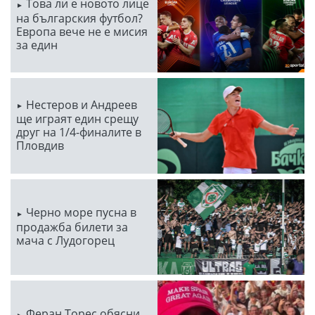
Това ли е новото лице
на българския футбол?
Европа вече не е мисия
за един
Нестеров и Андреев
ще играят един срещу
друг на 1/4-финалите в
Пловдив
Черно море пусна в
продажба билети за
мача с Лудогорец
Феран Торес обясни