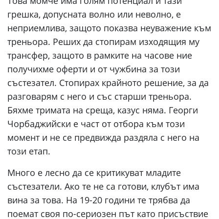
Това момче има голям потенциал и тази
грешка, допусната волно или неволно, е
неприемлива, защото показва неуважение към
треньора. Реших да стопирам изходящия му
трансфер, защото в рамките на часове ние
получихме оферти и от чужбина за този
състезател. Стопирах крайното решение, за да
разговарям с него и със старши треньора.
Бяхме тримата на среща, казус няма. Георги
Чорбаджийски е част от отбора към този
момент и не се предвижда раздяла с него на
този етап.
Много е лесно да се критикуват младите
състезатели. Ако те не са готови, клубът има
вина за това. На 19-20 години те трябва да
поемат своя по-сериозен път като присъствие