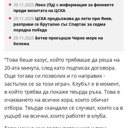
30.11.2025
Локо (Пд) с информация за феновете
преди визитата на ЦСКА
29.11.2025
ЦСКА продължава да лети при Янев,
разправи се брутално със Спартак за седма
поредна победа
29.11.2025
Ботев прекърши Черно море на
Колежа
"Това беше казус, който трябваше да реша на
20-ата минута, след като подписах договора.
Още тогава си позволих и го направих -
застъпих се за този играч. Клубът е в момент,
в който трябва да покаже твърда ръка. Това е
очакването на всички хора, които обичат
отбора. Твърде скандали се случват, които са в
ущърб на всички, които работят в клуба.