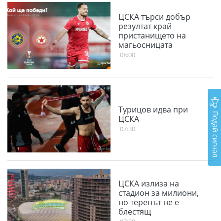
ЦСКА търси добър
резултат край
пристанището на
магьосницата
08:00
Турицов идва при
Подай сигнал
ЦСКА
07:30
ЦСКА излиза на
стадион за милиони,
но теренът не е
блестящ