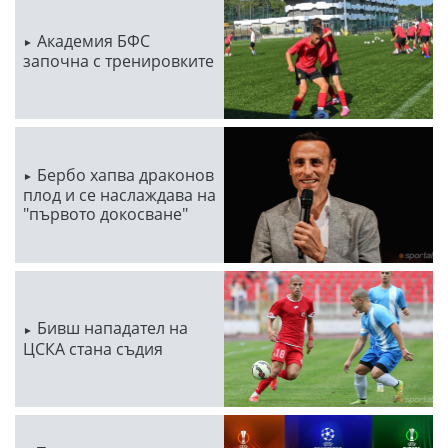
Академия БФС
започна с тренировките
Бербо хапва драконов
плод и се наслаждава на
"първото докосване"
Бивш нападател на
ЦСКА стана съдия