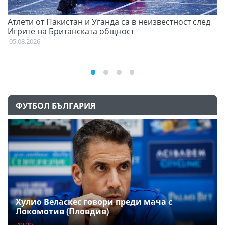
Атлети от Пакистан и Уганда са в неизвестност след
Д
Игрите на Британската общност
05
05.08.2026
ФУТБОЛ БЪЛГАРИЯ
Хулио Веласкес говори преди мача с
Локомотив (Пловдив)
13:20