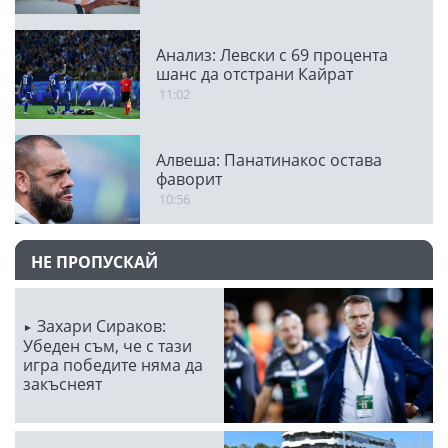
Анализ: Левски с 69 процента
шанс да отстрани Кайрат
11:02
Алвеша: Панатинакос остава
фаворит
10:56
НЕ ПРОПУСКАЙ
Захари Сираков:
Убеден съм, че с тази
игра победите няма да
закъснеят