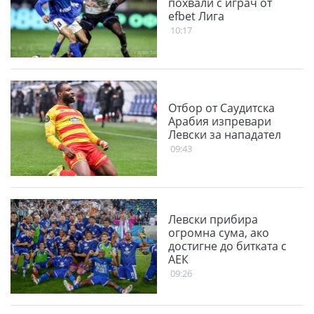
похвали с играч от
efbet Лига
10:17
Отбор от Саудитска
Арабия изпревари
Левски за нападател
09:43
Левски прибира
огромна сума, ако
достигне до битката с
АЕК
09:26