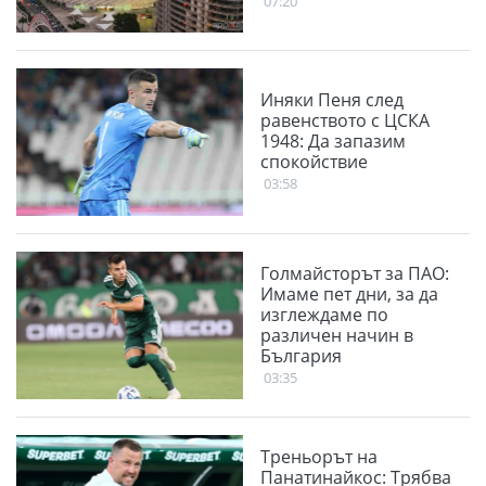
07:20
Иняки Пеня след
равенството с ЦСКА
1948: Да запазим
спокойствие
03:58
Голмайсторът за ПАО:
Имаме пет дни, за да
изглеждаме по
различен начин в
България
03:35
Треньорът на
Панатинайкос: Трябва