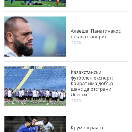
Алвеша: Панатинакос
остава фаворит
10:56
Казахстански
футболен експерт:
Кайрат има добър
шанс да отстрани
Левски
10:39
Крумовград се