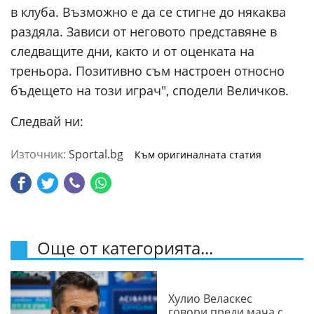
в клуба. Възможно е да се стигне до някаква
раздяла. Зависи от неговото представяне в
следващите дни, както и от оценката на
треньора. Позитивно съм настроен относно
бъдещето на този играч", сподели Величков.
Следвай ни:
Източник:
Sportal.bg
Към оригиналната статия
Още от категорията...
Хулио Веласкес
говори преди мача с