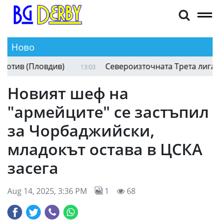
Ново
Хулио Веласкес говори преди мача с Локомотив 
13:20
Новият шеф на
"армейците" се застъпил
за Чорбаджийски,
младокът остава в ЦСКА
засега
Aug 14, 2025, 3:36 PM
1
68