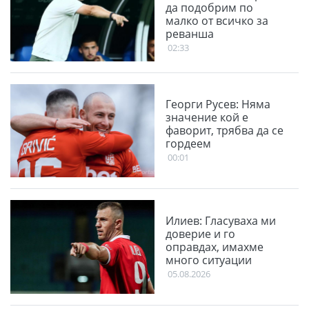
да подобрим по
малко от всичко за
реванша
02:33
Георги Русев: Няма
значение кой е
фаворит, трябва да се
гордеем
00:01
Илиев: Гласуваха ми
доверие и го
оправдах, имахме
много ситуации
05.08.2026