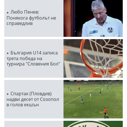
Любо Пенев:
Понякога футболът не
справедлив
България U14 записа
трета победа на
турнира "Словения Бол"
Спартак (Пловдив)
надви десет от Созопол
в голов екшън