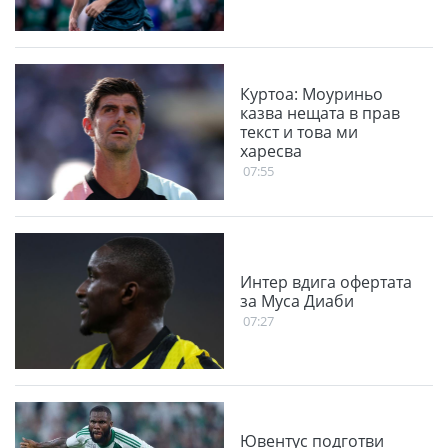
Куртоа: Моуриньо
казва нещата в прав
текст и това ми
харесва
07:55
Интер вдига офертата
за Муса Диаби
07:27
Ювентус подготви