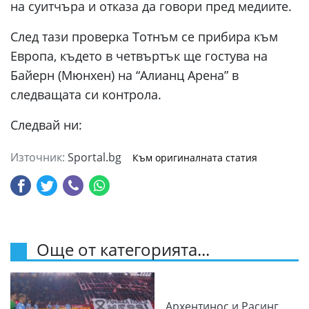
на суитчъра и отказа да говори пред медиите.
След тази проверка Тотнъм се прибира към
Европа, където в четвъртък ще гостува на
Байерн (Мюнхен) на “Алианц Арена” в
следващата си контрола.
Следвай ни:
Източник:
Sportal.bg
Към оригиналната статия
Още от категорията...
Архентинос и Расинг