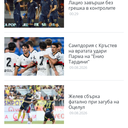
Лацио завърши без
грешка в контролите
00:29
Сампдория с Кръстев
на вратата удари
Парма на "Енио
Тардини"
09.08.2026
Желев сбърка
фатално при загуба на
Оцелул
09.08.2026