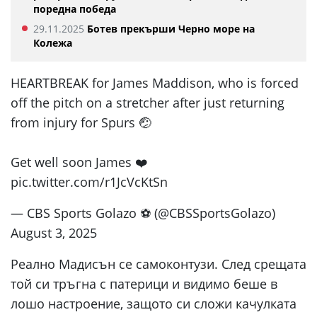
поредна победа
29.11.2025
Ботев прекърши Черно море на
Колежа
HEARTBREAK for James Maddison, who is forced
off the pitch on a stretcher after just returning
from injury for Spurs 🤕
Get well soon James ❤️
pic.twitter.com/r1JcVcKtSn
— CBS Sports Golazo ⚽️ (@CBSSportsGolazo)
August 3, 2025
Реално Мадисън се самоконтузи. След срещата
той си тръгна с патерици и видимо беше в
лошо настроение, защото си сложи качулката