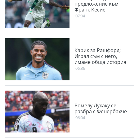
предложение към
Франк Кесие
07:04
Карик за Рашфорд:
Играл съм с него,
имаме обща история
06:36
Ромелу Лукаку се
разбра с Фенербахче
06:04