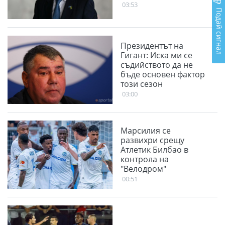
03:53
Подай сигнал
Президентът на
Гигант: Иска ми се
съдийството да не
бъде основен фактор
този сезон
03:00
Марсилия се
развихри срещу
Атлетик Билбао в
контрола на
"Велодром"
00:51