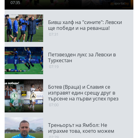
07:35
Бивш халф на "сините": Левски
ще победи и на реванша!
07:31
Петзвезден лукс за Левски в
Туркестан
07:19
Ботев (Враца) и Славия се
изправят един срещу друг в
търсене на първи успех през
сезона
07:00
Треньорът на Ямбол: Не
играхме това, което можем
02:29