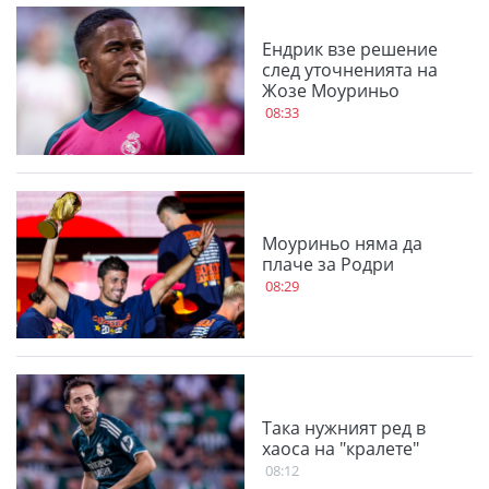
Ендрик взе решение
след уточненията на
Жозе Моуриньо
08:33
Моуриньо няма да
плаче за Родри
08:29
Така нужният ред в
хаоса на "кралете"
08:12