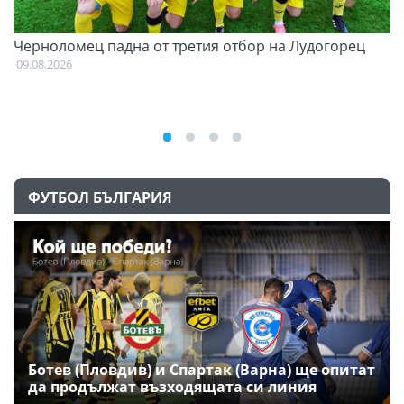
и
Черноломец падна от третия отбор на Лудогорец
О
С
09.08.2026
09
ФУТБОЛ БЪЛГАРИЯ
Ботев (Пловдив) и Спартак (Варна) ще опитат
да продължат възходящата си линия