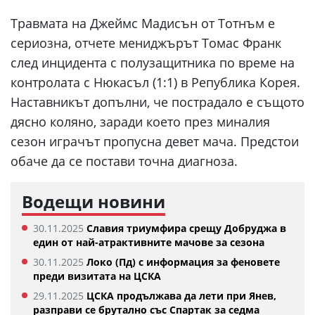
Травмата на Джеймс Мадисън от Тотнъм е
сериозна, отчете мениджърът Томас Франк
след инцидента с полузащитника по време на
контролата с Нюкасъл (1:1) в Република Корея.
Наставникът допълни, че пострадало е същото
дясно коляно, заради което през миналия
сезон играчът пропусна девет мача. Предстои
обаче да се постави точна диагноза.
Водещи новини
30.11.2025
Славия триумфира срещу Добруджа в
един от най-атрактивните мачове за сезона
30.11.2025
Локо (Пд) с информация за феновете
преди визитата на ЦСКА
29.11.2025
ЦСКА продължава да лети при Янев,
разправи се брутално със Спартак за седма