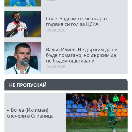
Соле: Радвам се, че вкарах
първия си гол за ЦСКА
09.08.2026
Вальо Илиев: Не държим да ни
бъде помагано, но държим да
не бъдем ощетявани
09.08.2026
НЕ ПРОПУСКАЙ
Ботев (Ихтиман)
спечели в Сливница