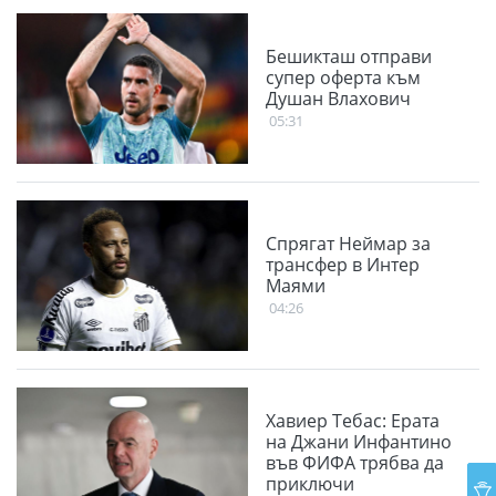
Бешикташ отправи
супер оферта към
Душан Влахович
05:31
Спрягат Неймар за
трансфер в Интер
Маями
04:26
Хавиер Тебас: Ерата
на Джани Инфантино
във ФИФА трябва да
приключи