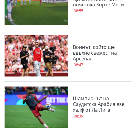
почетоха Хорхе Меси
08:55
Воинът, който ще
вдъхне свежест на
Арсенал
08:47
Шампионът на
Саудитска Арабия взе
халф от Ла Лига
08:39