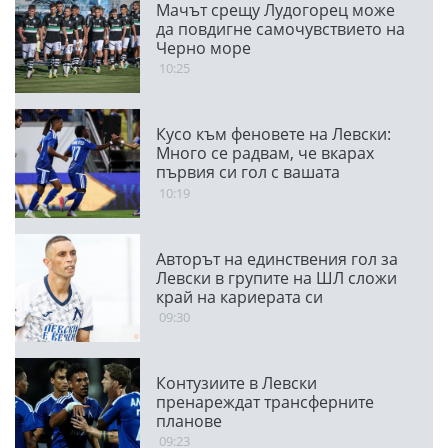
Мачът срещу Лудогорец може
да повдигне самочувствието на
Черно море
10:25
Кусо към феновете на Левски:
Много се радвам, че вкарах
първия си гол с вашата
подкрепа
10:19
Авторът на единствения гол за
Левски в групите на ШЛ сложи
край на кариерата си
09:30
Контузиите в Левски
пренареждат трансферните
планове
09:23