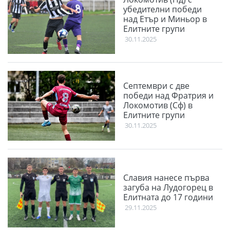
убедителни победи
над Етър и Миньор в
Елитните групи
30.11.2025
Септември с две
победи над Фратрия и
Локомотив (Сф) в
Елитните групи
30.11.2025
Славия нанесе първа
загуба на Лудогорец в
Елитната до 17 години
29.11.2025