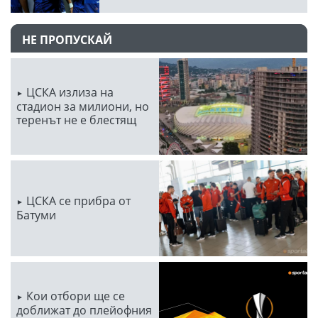
НЕ ПРОПУСКАЙ
ЦСКА излиза на
стадион за милиони, но
теренът не е блестящ
ЦСКА се прибра от
Батуми
Кои отбори ще се
доближат до плейофния