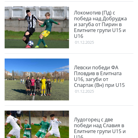
Локомотив (Пд) с
победа над Добруджа
и загуба от Пирин в
Елитните групи U15 и
U16
01.12.2025
Левски победи ФА
Пловдив в Елитната
U16, загуби от
Спартак (Вн) при U15
01.12.2025
Лудогорец с две
победи над Славия в
Елитните групи U15 и
U16