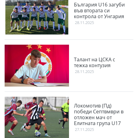
България U16 загуби
във втората си
контрола от Унгария
28.11.2025
Талант на ЦСКА с
тежка контузия
28.11.2025
Локомотив (Пд)
победи Септвмври в
отложен мач от
Елитната група U17
27.11.2025