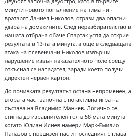
Двубоят започна двуостро, като в първите
минути новото попълнение на тима ни -
вратарят Даниел Николов, отрази два опасни
удара на домакините. След неразбирателство в
нашата отбрана обаче Спартак успя да открие
резултата в 13-тата минута, а още в следващата
атака на плевенчани Николов извърши
нарушение извън наказателното поле срещу
откъснал се нападател, заради което получи
директен червен картон.
До почивката резултатът остана непроменен, а
втората част започна с по-активна игра на
състава на Владимир Манчев. Логично се
стигна до изравнителен гол в 58-мата минута,
когато Юлиан Илиев намери Марк-Емилио
Папазов с прецизен пас и последният с глава