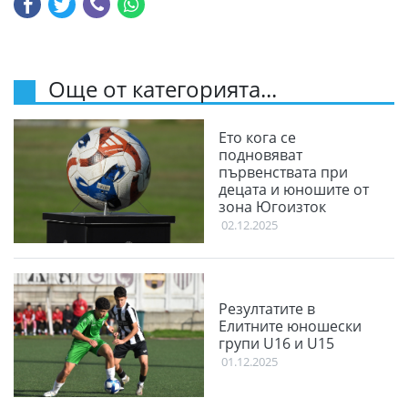
Още от категорията...
Ето кога се
подновяват
първенствата при
децата и юношите от
зона Югоизток
02.12.2025
Резултатите в
Елитните юношески
групи U16 и U15
01.12.2025