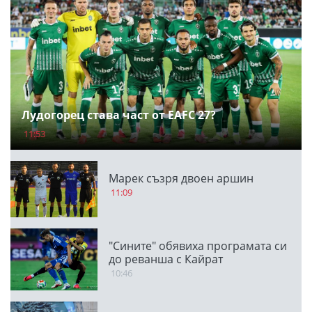
Лудогорец става част от EAFC 27?
11:53
Марек съзря двоен аршин
11:09
"Сините" обявиха програмата си
до реванша с Кайрат
10:46