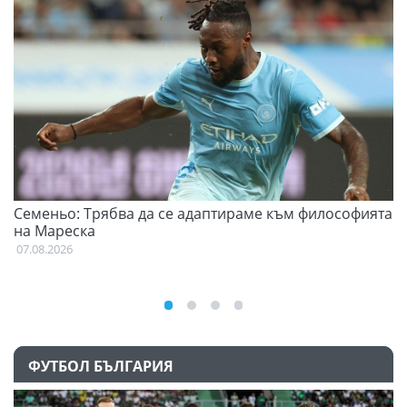
Семеньо: Трябва да се адаптираме към философията
Ф
на Мареска
07
07.08.2026
ФУТБОЛ БЪЛГАРИЯ