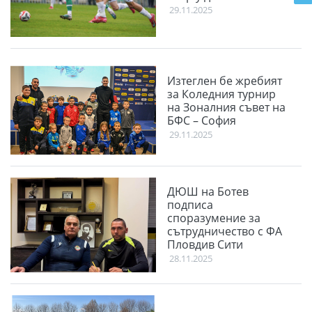
29.11.2025
Изтеглен бе жребият
за Коледния турнир
на Зоналния съвет на
БФС – София
29.11.2025
ДЮШ на Ботев
подписа
споразумение за
сътрудничество с ФА
Пловдив Сити
28.11.2025