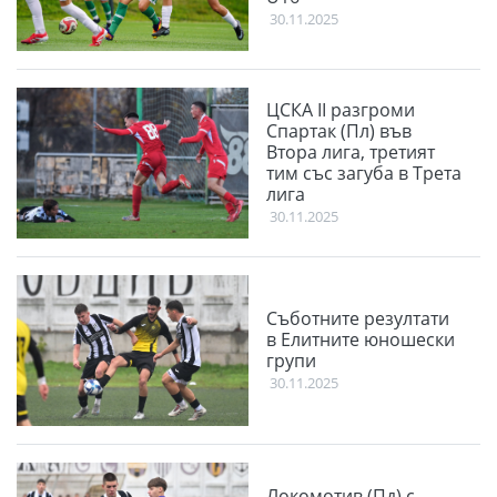
30.11.2025
ЦСКА II разгроми
Спартак (Пл) във
Втора лига, третият
тим със загуба в Трета
лига
30.11.2025
Съботните резултати
в Елитните юношески
групи
30.11.2025
Локомотив (Пд) с