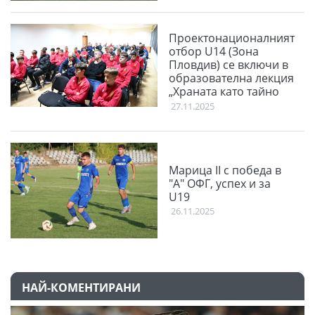
Проектонационалният
отбор U14 (Зона
Пловдив) се включи в
образователна лекция
„Храната като тайно
оръжие“
27.11.2025
Марица II с победа в
"А" ОФГ, успех и за
U19
26.11.2025
НАЙ-КОМЕНТИРАНИ