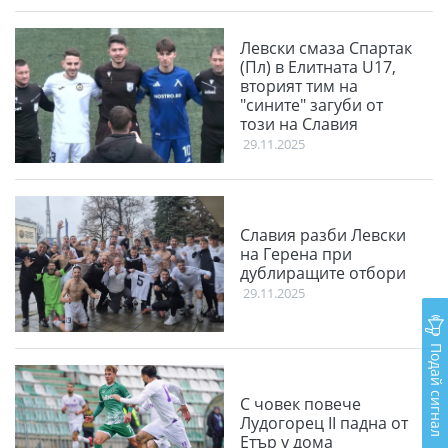
Левски смаза Спартак
(Пл) в Елитната U17,
вторият тим на
"сините" загуби от
този на Славия
29.11.2025
Славия разби Левски
на Герена при
дублиращите отбори
29.11.2025
Подай сигнал
С човек повече
Лудогорец II падна от
Етър у дома