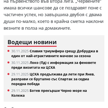
на първенството във Втора лига. „Червените“
имаха всички шансове да се поздравят поне с
частичен успех, но завършиха двубоя с двама
души по-малко, което в крайна сметка наклони
везните в полза на домакините.
Водещи новини
30.11.2025
Славия триумфира срещу Добруджа в
един от най-атрактивните мачове за сезона
30.11.2025
Локо (Пд) с информация за феновете
преди визитата на ЦСКА
29.11.2025
ЦСКА продължава да лети при Янев,
разправи се брутално със Спартак за седма
поредна победа
29.11.2025
Ботев прекърши Черно море на
Колежа