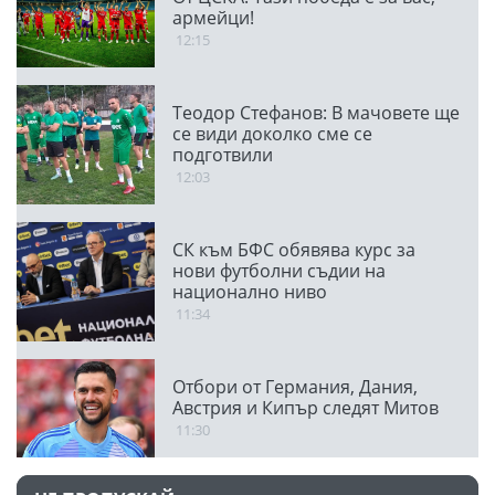
армейци!
12:15
Теодор Стефанов: В мачовете ще
се види доколко сме се
подготвили
12:03
СК към БФС обявява курс за
нови футболни съдии на
национално ниво
11:34
Отбори от Германия, Дания,
Австрия и Кипър следят Митов
11:30