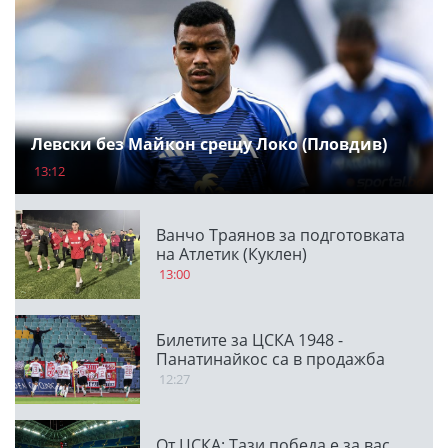
Левски без Майкон срещу Локо (Пловдив)
13:12
Ванчо Траянов за подготовката
на Атлетик (Куклен)
13:00
Билетите за ЦСКА 1948 -
Панатинайкос са в продажба
12:27
От ЦСКА: Тази победа е за вас,