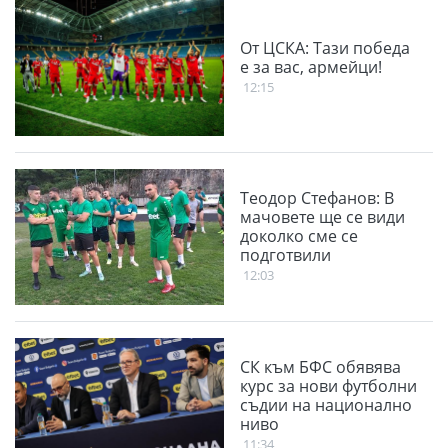
От ЦСКА: Тази победа
е за вас, армейци!
12:15
Теодор Стефанов: В
мачовете ще се види
доколко сме се
подготвили
12:03
СК към БФС обявява
курс за нови футболни
съдии на национално
ниво
11:34