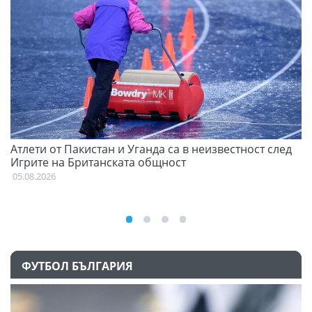
Атлети от Пакистан и Уганда са в неизвестност след
С
Игрите на Британската общност
н
05.08.2026
03
ФУТБОЛ БЪЛГАРИЯ