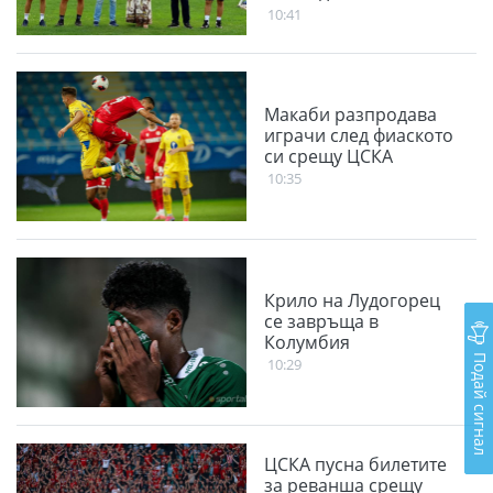
Чавдар
10:41
Макаби разпродава
играчи след фиаското
си срещу ЦСКА
10:35
Крило на Лудогорец
се завръща в
Колумбия
Подай сигнал
10:29
ЦСКА пусна билетите
за реванша срещу