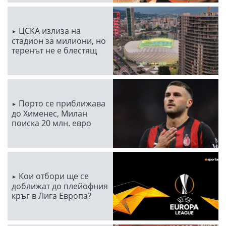
ЦСКА излиза на
стадион за милиони, но
теренът не е блестящ
Порто се приближава
до Хименес, Милан
поиска 20 млн. евро
Кои отбори ще се
доближат до плейофния
кръг в Лига Европа?