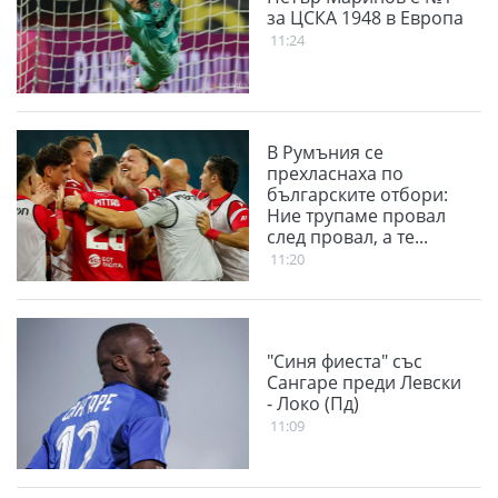
за ЦСКА 1948 в Европа
11:24
В Румъния се
прехласнаха по
българските отбори:
Ние трупаме провал
след провал, а те...
11:20
"Синя фиеста" със
Сангаре преди Левски
- Локо (Пд)
11:09