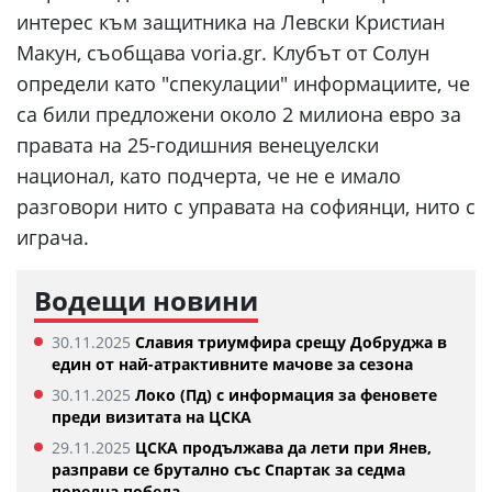
интерес към защитника на Левски Кристиан
Макун, съобщава voria.gr. Клубът от Солун
определи като "спекулации" информациите, че
са били предложени около 2 милиона евро за
правата на 25-годишния венецуелски
национал, като подчерта, че не е имало
разговори нито с управата на софиянци, нито с
играча.
Водещи новини
30.11.2025
Славия триумфира срещу Добруджа в
един от най-атрактивните мачове за сезона
30.11.2025
Локо (Пд) с информация за феновете
преди визитата на ЦСКА
29.11.2025
ЦСКА продължава да лети при Янев,
разправи се брутално със Спартак за седма
поредна победа