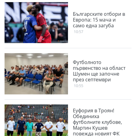
Българските отбори в
Европа: 15 мача и
само една загуба
10:57
Футболното
първенство на област
Шумен ще започне
през септември
10:55
Еуфория в Троян!
Обединиха
футболните клубове,
Мартин Кушев
повежда новият ФК