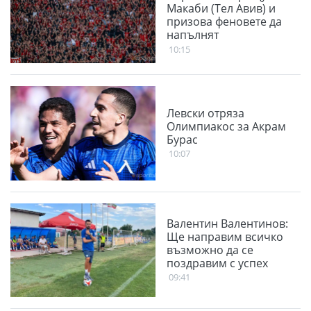
Макаби (Тел Авив) и
призова феновете да
напълнят
Националния стадион
10:15
Левски отряза
Олимпиакос за Акрам
Бурас
10:07
Валентин Валентинов:
Ще направим всичко
възможно да се
поздравим с успех
09:41