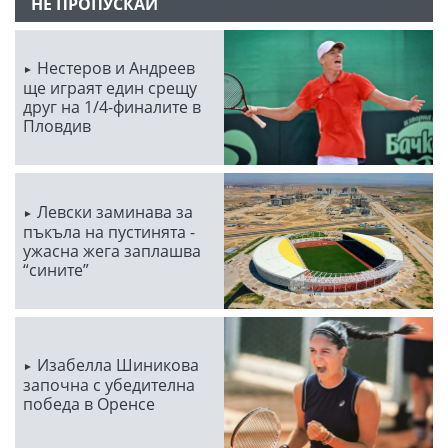
НЕ ПРОПУСКАЙ
Нестеров и Андреев
ще играят един срещу
друг на 1/4-финалите в
Пловдив
Левски заминава за
пъкъла на пустинята -
ужасна жега заплашва
“сините”
Изабелла Шиникова
започна с убедителна
победа в Оренсе