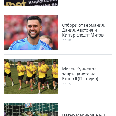
Отбори от Германия,
Дания, Австрия и
Кипър следят Митов
11:30
Милен Кунчев за
завръщането на
Ботев II (Пловдив)
11:25
Петър Маринов е №1