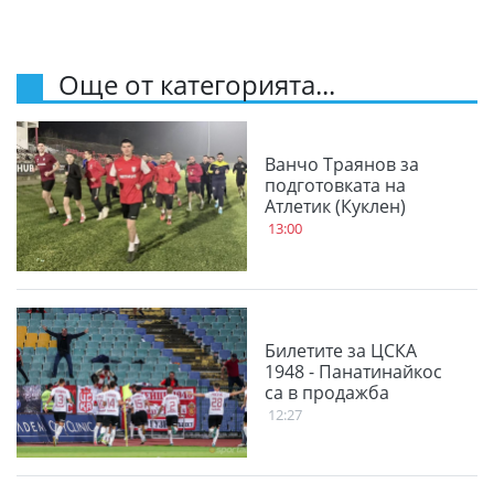
Още от категорията...
Ванчо Траянов за
подготовката на
Атлетик (Куклен)
13:00
Билетите за ЦСКА
1948 - Панатинайкос
са в продажба
12:27